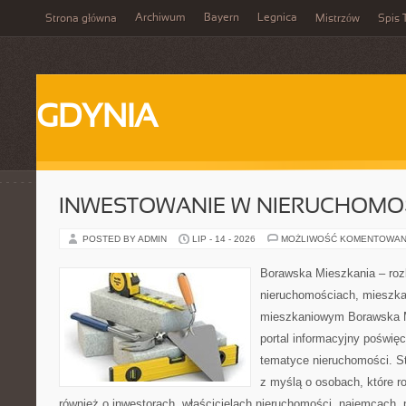
Archiwum
Bayern
Legnica
Strona główna
Mistrzów
Spis 
GDYNIA
INWESTOWANIE W NIERUCHOMO
POSTED BY ADMIN
LIP - 14 - 2026
MOŻLIWOŚĆ KOMENTOWAN
Borawska Mieszkania – roz
nieruchomościach, mieszka
mieszkaniowym Borawska Mi
portal informacyjny poświę
tematyce nieruchomości. S
z myślą o osobach, które r
również o inwestorach, właścicielach nieruchomości, najemcach, 