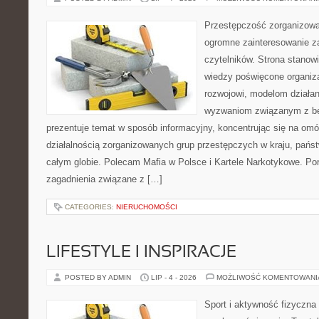
Przestępczość zorganizowan
ogromne zainteresowanie za
czytelników. Strona stano
wiedzy poświęcone organiz
rozwojowi, modelom działan
wyzwaniom związanym z b
prezentuje temat w sposób informacyjny, koncentrując się na om
działalnością zorganizowanych grup przestępczych w kraju, pańs
całym globie. Polecam Mafia w Polsce i Kartele Narkotykowe. Por
zagadnienia związane z […]
CATEGORIES:
NIERUCHOMOŚCI
LIFESTYLE I INSPIRACJE
POSTED BY ADMIN
LIP - 4 - 2026
MOŻLIWOŚĆ KOMENTOWAN
Sport i aktywność fizyczna 