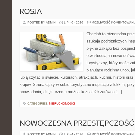
ROSJA
POSTED BY ADMIN
LIP - 6 - 2026
MOŻLIWOŚĆ KOMENTOWAN
Cherrish to różnorodna prze
szukają podróżniczych insp
piękne zakątki bez pośpiec
otwartością na nowe doświa
turystyczny, który może z
planujące rodzinny urlop, ja
lubią czytać o świecie, kulturach, atrakcjach, kuchni, historii ora
krajów. Strona łączy w sobie turystyczne inspiracje z lekkim, p
opowiadania, dzięki czemu można tu znaleźć zarówno […]
CATEGORIES:
NIERUCHOMOŚCI
NOWOCZESNA PRZESTĘPCZOŚĆ
POSTED BY ADMIN
LIP - 4 - 2026
MOŻLIWOŚĆ KOMENTOWAN