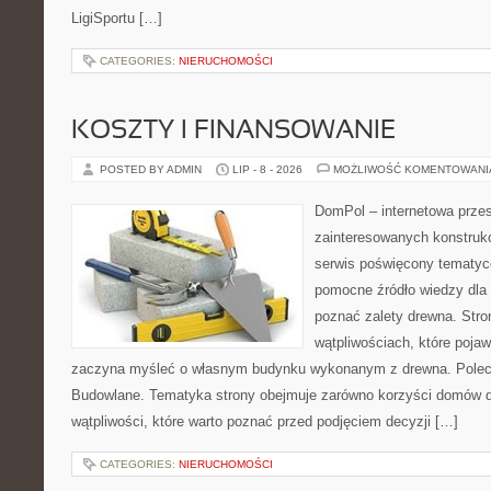
LigiSportu […]
CATEGORIES:
NIERUCHOMOŚCI
KOSZTY I FINANSOWANIE
POSTED BY ADMIN
LIP - 8 - 2026
MOŻLIWOŚĆ KOMENTOWAN
DomPol – internetowa przes
zainteresowanych konstruk
serwis poświęcony tematyc
pomocne źródło wiedzy dla o
poznać zalety drewna. Stro
wątpliwościach, które pojaw
zaczyna myśleć o własnym budynku wykonanym z drewna. Polec
Budowlane. Tematyka strony obejmuje zarówno korzyści domów dr
wątpliwości, które warto poznać przed podjęciem decyzji […]
CATEGORIES:
NIERUCHOMOŚCI