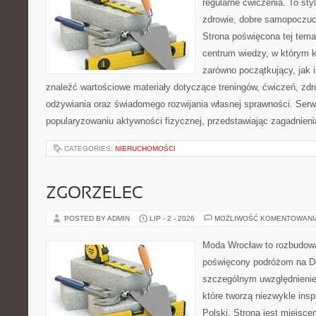
regularne ćwiczenia. To sty
zdrowie, dobre samopoczuci
Strona poświęcona tej tem
centrum wiedzy, w którym k
zarówno początkujący, jak
znaleźć wartościowe materiały dotyczące treningów, ćwiczeń, zdr
odżywiania oraz świadomego rozwijania własnej sprawności. Serwi
popularyzowaniu aktywności fizycznej, przedstawiając zagadnien
CATEGORIES:
NIERUCHOMOŚCI
ZGORZELEC
POSTED BY ADMIN
LIP - 2 - 2026
MOŻLIWOŚĆ KOMENTOWAN
Moda Wrocław to rozbudowa
poświęcony podróżom na D
szczególnym uwzględnienie
które tworzą niezwykle insp
Polski. Strona jest miejsc