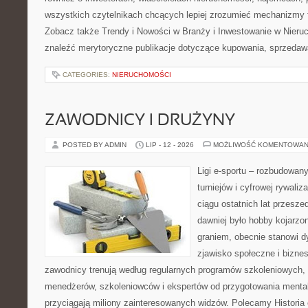
wszystkich czytelnikach chcących lepiej zrozumieć mechanizmy 
Zobacz także Trendy i Nowości w Branży i Inwestowanie w Nier
znaleźć merytoryczne publikacje dotyczące kupowania, sprzedaw
CATEGORIES:
NIERUCHOMOŚCI
ZAWODNICY I DRUŻYNY
POSTED BY ADMIN
LIP - 12 - 2026
MOŻLIWOŚĆ KOMENTOWAN
Ligi e-sportu – rozbudowany
turniejów i cyfrowej rywaliz
ciągu ostatnich lat przesz
dawniej było hobby kojarz
graniem, obecnie stanowi d
zjawisko społeczne i biznes
zawodnicy trenują według regularnych programów szkoleniowych, 
menedżerów, szkoleniowców i ekspertów od przygotowania mentaln
przyciągają miliony zainteresowanych widzów. Polecamy Historia e-