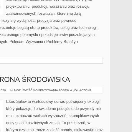
projektowaniu, produkcji, wdrażaniu oraz rozwoju
zaawansowanych rozwiązań, które znajdują
 liczy się wydajność, precyzja oraz pewność
zentuje bogatą ofertę produktów, usług oraz technologii,
woczesnego przemysłu i przedsiębiorstw poszukujących
nych. Polecam Wyzwania i Problemy Branży i
HRONA ŚRODOWISKA
PRZYRODA
 2026
MOŻLIWOŚĆ KOMENTOWANIA
ZOSTAŁA WYŁĄCZONA
I
OCHRONA
ŚRODOWISKA
Ekos-Sułów to wartościowy serwis poświęcony ekologii,
który pokazuje, że świadome podejście do przyrody nie
musi oznaczać wielkich wyrzeczeń, skomplikowanych
decyzji ani kosztownych zmian. To przestrzeń, w
którym czytelnik może znaleźć porady, ciekawostki oraz