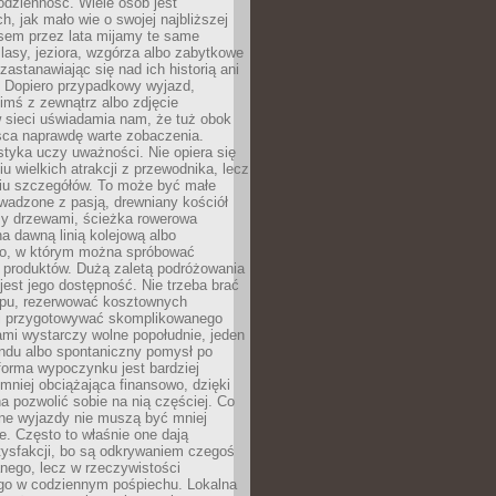
codzienność. Wiele osób jest
, jak mało wie o swojej najbliższej
asem przez lata mijamy te same
lasy, jeziora, wzgórza albo zabytkowe
zastanawiając się nad ich historią ani
. Dopiero przypadkowy wyjazd,
imś z zewnątrz albo zdjęcie
 sieci uświadamia nam, że tuż obok
jsca naprawdę warte zobaczenia.
styka uczy uważności. Nie opiera się
u wielkich atrakcji z przewodnika, lecz
iu szczegółów. To może być małe
adzone z pasją, drewniany kościół
zy drzewami, ścieżka rowerowa
 dawną linią kolejową albo
o, w którym można spróbować
 produktów. Dużą zaletą podróżowania
jest jego dostępność. Nie trzeba brać
lopu, rezerwować kosztownych
i przygotowywać skomplikowanego
mi wystarczy wolne popołudnie, jeden
ndu albo spontaniczny pomysł po
forma wypoczynku jest bardziej
 mniej obciążająca finansowo, dzięki
 pozwolić sobie na nią częściej. Co
lne wyjazdy nie muszą być mniej
. Często to właśnie one dają
tysfakcji, bo są odkrywaniem czegoś
nego, lecz w rzeczywistości
go w codziennym pośpiechu. Lokalna