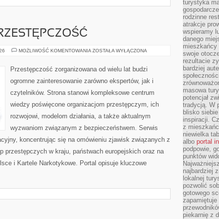
turystyka ma
gospodarcze
rodzinne rest
atrakcje pro
wspieramy lu
RZESTĘPCZOŚĆ
danego miejs
mieszkańcy 
NOWOCZESNA
026
MOŻLIWOŚĆ KOMENTOWANIA
ZOSTAŁA WYŁĄCZONA
swoje otocze
PRZESTĘPCZOŚĆ
rezultacie z
bardziej aut
Przestępczość zorganizowana od wielu lat budzi
społeczności
ogromne zainteresowanie zarówno ekspertów, jak i
zrównoważon
masowa turys
czytelników. Strona stanowi kompleksowe centrum
potencjał zw
wiedzy poświęcone organizacjom przestępczym, ich
tradycją. W 
blisko siebi
rozwojowi, modelom działania, a także aktualnym
inspiracji.
z mieszkańc
wyzwaniom związanym z bezpieczeństwem. Serwis
niewielka ta
acyjny, koncentrując się na omówieniu zjawisk związanych z
albo
portal 
podpowie, gd
p przestępczych w kraju, państwach europejskich oraz na
punktów wid
sce i Kartele Narkotykowe. Portal opisuje kluczowe
Najważniejsz
najbardziej 
lokalnej tur
pozwolić sob
gotowego sce
zapamiętuje
przewodników
piekarnię z