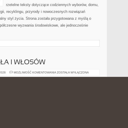
rzetelne teksty dotyczące codziennych wyborów, domu,
gii, recyklingu, przyrody i nowoczesnych rozwiązań
alny styl życia. Strona została przygotowana z myślą o
półczesne wyzwania środowiskowe, ale jednocześnie
AŁA I WŁOSÓW
PIELĘGNACJA
 2026
MOŻLIWOŚĆ KOMENTOWANIA
ZOSTAŁA WYŁĄCZONA
CIAŁA
I
WŁOSÓW
Bioarp24.pl to platforma informacyjno-ofertowa, która
koncentruje się wokół naturalnej pielęgnacji. Strona
może być rozumiana jako wygodne zaplecze ofertowe
dla osób, które interesują się kosmetykami opartymi na
składnikach roślinnych. To serwis, która wpisuje się w
rosnące zainteresowanie naturalnymi sposobami dbania
i Dermokosmetyki i skóra problematyczna. Głównym