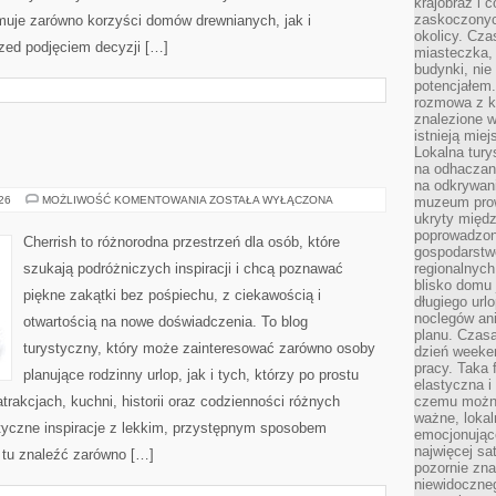
krajobraz i 
zaskoczonych
uje zarówno korzyści domów drewnianych, jak i
okolicy. Cz
rzed podjęciem decyzji […]
miasteczka, 
budynki, nie 
potencjałem
rozmowa z k
znalezione w
istnieją mie
Lokalna tury
na odhaczani
na odkrywan
ROSJA
026
MOŻLIWOŚĆ KOMENTOWANIA
ZOSTAŁA WYŁĄCZONA
muzeum prow
ukryty międ
poprowadzona
Cherrish to różnorodna przestrzeń dla osób, które
gospodarstw
szukają podróżniczych inspiracji i chcą poznawać
regionalnych
blisko domu 
piękne zakątki bez pośpiechu, z ciekawością i
długiego ur
noclegów an
otwartością na nowe doświadczenia. To blog
planu. Czasa
turystyczny, który może zainteresować zarówno osoby
dzień weeke
pracy. Taka 
planujące rodzinny urlop, jak i tych, którzy po prostu
elastyczna i
atrakcjach, kuchni, historii oraz codzienności różnych
czemu można
ważne, loka
styczne inspiracje z lekkim, przystępnym sposobem
emocjonujące
najwięcej sa
 tu znaleźć zarówno […]
pozornie zna
niewidoczne