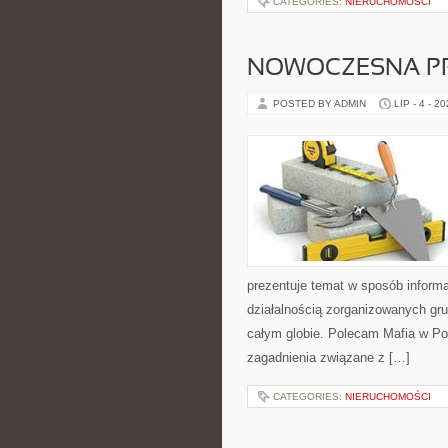
CATEGORIES:
NIERUCHOMOŚCI
NOWOCZESNA P
POSTED BY ADMIN
LIP - 4 - 2
prezentuje temat w sposób inform
działalnością zorganizowanych gru
całym globie. Polecam Mafia w Pol
zagadnienia związane z […]
CATEGORIES:
NIERUCHOMOŚCI