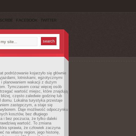
SCRIBE
FACEBOOK
TWITTER
lat podróżowanie kojarzyło się głównie
yjazdami, lotniskami, egzotycznymi
i i planowaniem wakacji z dużym
em. Tymczasem coraz więcej osób
rzegać wartość miejsc, które znajdują
 bliżej, często zaledwie godzinę lub
d domu. Lokalna turystyka przestaje
aniem zastępczym, a staje się
wyborem. Daje możliwość odpoczynku
nych kosztów, bez długiego
a i bez poczucia, że tylko daleki
rawdziwą wartość. To zmiana
która sprawia, że człowiek zaczyna
eć na własny region, jego historię,