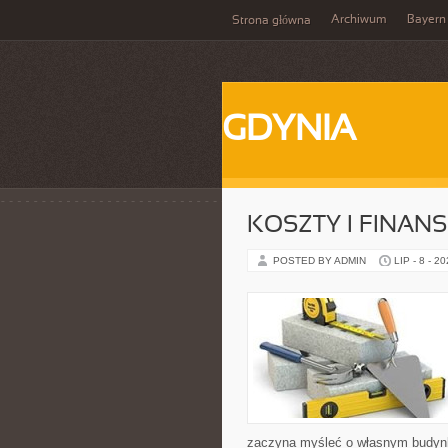
Archiwum
Bayern
Strona główna
GDYNIA
KOSZTY I FINAN
POSTED BY ADMIN
LIP - 8 - 2
zaczyna myśleć o własnym budyn