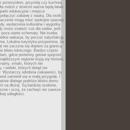
z przemysłem, przyrodą czy kuchnią
Dla rodzin z dziećmi ważne będą łatwe
 parki edukacyjne i miejsca
 połączyć zabawę z nauką. Dla osób
naczenie mogą mieć spokojne spacery,
ody, wydarzenia kulturalne i wygodny
y może znaleźć coś dla siebie, jeśli
e poza utarte schematy. Nie trzeba
elkie wakacje, by poczuć satysfakcję
ia. Lokalna turystyka przypomina, że
t nie zaczyna się dopiero za granicą
ie biletu lotniczego. Bardzo często
tam, gdzie jesteśmy gotowi spojrzeć
ajbliższym regionie kryją się historie,
znamy, smaki, których nie
, i widoki, których dotąd nie
. Wystarczy odrobina ciekawości, by
nd zamienił się w małą przygodę. I
aśnie dlatego podróże blisko domu
mi na dłużej. Są bardziej osobiste,
szne i uczą, że zachwyt nie zawsze
iej odległości.