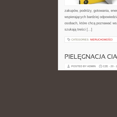
zakupów, podróży, gotowania, ener
wspierających bardziej odpowiedzi
osobach, które chcą poznawać ws
szukają treści […]
CATEGORIES:
NIERUCHOMOŚCI
PIELĘGNACJA CI
POSTED BY ADMIN
CZE - 20 -
o wygląd. Polecamy Eko-makijaż 