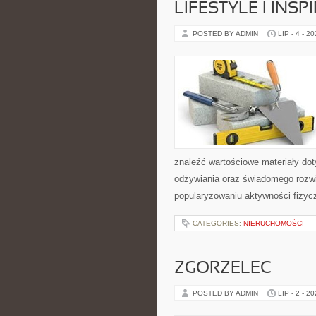
LIFESTYLE I INSP
POSTED BY ADMIN
LIP - 4 - 2
znaleźć wartościowe materiały dot
odżywiania oraz świadomego rozwij
popularyzowaniu aktywności fizyc
CATEGORIES:
NIERUCHOMOŚCI
ZGORZELEC
POSTED BY ADMIN
LIP - 2 - 2