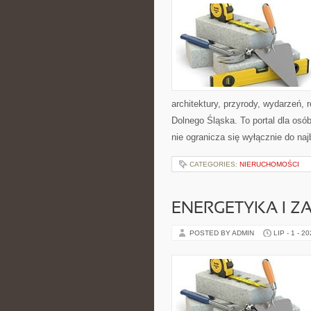
architektury, przyrody, wydarzeń,
Dolnego Śląska. To portal dla osó
nie ogranicza się wyłącznie do na
CATEGORIES:
NIERUCHOMOŚCI
ENERGETYKA I Z
POSTED BY ADMIN
LIP - 1 - 2