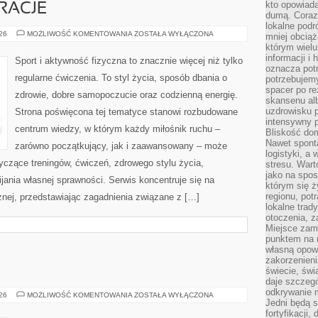
kto opowiad
IRACJE
dumą. Coraz
lokalne podr
LIFESTYLE
026
MOŻLIWOŚĆ KOMENTOWANIA
ZOSTAŁA WYŁĄCZONA
mniej obciąż
I
którym wielu
INSPIRACJE
informacji i
Sport i aktywność fizyczna to znacznie więcej niż tylko
oznacza potr
regularne ćwiczenia. To styl życia, sposób dbania o
potrzebujemy
spacer po r
zdrowie, dobre samopoczucie oraz codzienną energię.
skansenu alb
uzdrowisku p
Strona poświęcona tej tematyce stanowi rozbudowane
intensywny 
centrum wiedzy, w którym każdy miłośnik ruchu –
Bliskość do
Nawet spont
zarówno początkujący, jak i zaawansowany – może
logistyki, a
yczące treningów, ćwiczeń, zdrowego stylu życia,
stresu. Wart
jako na spo
ania własnej sprawności. Serwis koncentruje się na
którym się ż
regionu, pot
znej, przedstawiając zagadnienia związane z […]
lokalne trad
otoczenia, z
Miejsce zam
punktem na m
własną opow
zakorzenieni
świecie, św
daje szczegó
odkrywanie 
ZGORZELEC
026
MOŻLIWOŚĆ KOMENTOWANIA
ZOSTAŁA WYŁĄCZONA
Jedni będą 
fortyfikacji,