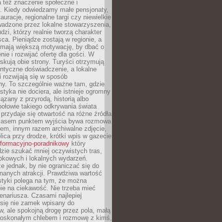
 też znaczenie społeczne i
. Kiedy odwiedzamy małe pensjonaty,
auracje, regionalne targi czy niewielkie
wadzone przez lokalne stowarzyszenia,
dzi, którzy realnie tworzą charakter
ca. Pieniądze zostają w regionie, a
mają większą motywację, by dbać o
nie i rozwijać ofertę dla gości. W
yskują obie strony. Turyści otrzymują
entyczne doświadczenie, a lokalne
 rozwijają się w sposób
y. To szczególnie ważne tam, gdzie
tyka nie dociera, ale istnieje ogromny
iązany z przyrodą, historią albo
połowie takiego odkrywania świata
e przydaje się otwartość na różne źródła
 Czasem punktem wyjścia bywa rozmowa
em, innym razem archiwalne zdjęcie,
blica przy drodze, krótki wpis w gazecie
informacyjno-poradnikowy
który
zie szukać mniej oczywistych tras,
okowych i lokalnych wydarzeń.
e jednak, by nie ograniczać się do
znanych atrakcji. Prawdziwa wartość
ystyki polega na tym, że można
ie na ciekawość. Nie trzeba mieć
nariusza. Czasami najlepiej
 się nie zamek wpisany do
, ale spokojną drogę przez pola, małą
 doskonałym chlebem i rozmowę z kimś,