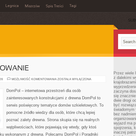
Legnica
Tagi
Mistrzów
Spis Treści
SUB
SOWANIE
Przez wiele 
z dalekimi w
KOSZTY
026
MOŻLIWOŚĆ KOMENTOWANIA
ZOSTAŁA WYŁĄCZONA
krajobrazam
I
FINANSOWANIE
wyprzedzeni
DomPol – internetowa przestrzeń dla osób
zaczyna dost
się znacznie
zainteresowanych konstrukcjami z drewna DomPol to
dwie drogi o
być rozwiąz
serwis poświęcony tematyce domów szkieletowych. To
świadomym 
pomocne źródło wiedzy dla osób, które chcą lepiej
bez nadmier
organizowani
poznać zalety drewna. Strona skupia się na realnych
wyjazd ma p
wątpliwościach, które pojawiają się wtedy, gdy ktoś
spojrzenia, 
inaczej patrz
ku wykonanym z drewna. Polecamy DomPol i Poradniki