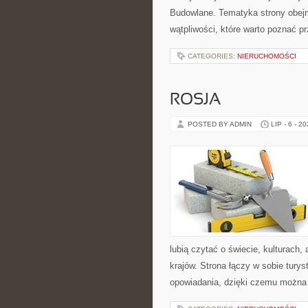
Budowlane. Tematyka strony obejm
wątpliwości, które warto poznać p
CATEGORIES:
NIERUCHOMOŚCI
ROSJA
POSTED BY ADMIN
LIP - 6 - 2
lubią czytać o świecie, kulturach, 
krajów. Strona łączy w sobie tury
opowiadania, dzięki czemu można