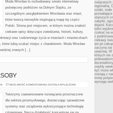
Moda Wrocław to rozbudowany serwis internetowy
związanych 
regionalną. 
poświęcony podróżom na Dolnym Śląsku, ze
szlaki, małe
szczególnym uwzględnieniem Wrocławia oraz miast,
pozwalające
starszych z
które tworzą niezwykle inspirującą mapę tej części
zabytki, ogr
dojazd. Każd
Polski. Strona jest miejscem, w którym można znaleźć
tylko wyjdzi
ciekawe opisy dotyczące zwiedzania, historii, kultury,
czekać na wi
z podróżowan
 rekreacji oraz codziennego życia w miastach i miasteczkach
ciekawy świa
b, które lubią szukać miejsc z charakterem. Moda Wrocław
ani po zakup
zaczyna się 
jbardziej znanych […]
uważniej. W n
których nie 
próbowaliśmy
docenialiśmy
zwykły weeke
być może wł
zostają z na
ASOBY
mniej pośpie
wymaga wielk
ENERGETYKA
026
MOŻLIWOŚĆ KOMENTOWANIA
ZOSTAŁA WYŁĄCZONA
I
ZASOBY
Tworzymy zaawansowane rozwiązania przeznaczone
dla sektora przemysłowego, dostarczając sprawdzone
systemy oraz urządzenia wykorzystujące technologię
ciśnieniową. Nasza działalność koncentruje się na