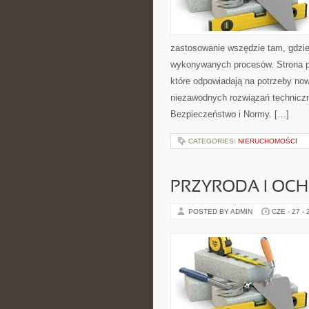
zastosowanie wszędzie tam, gdzie
wykonywanych procesów. Strona pre
które odpowiadają na potrzeby no
niezawodnych rozwiązań technicz
Bezpieczeństwo i Normy. […]
CATEGORIES:
NIERUCHOMOŚCI
PRZYRODA I OC
POSTED BY ADMIN
CZE - 27 -