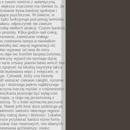
a o swoim mieście z autentyczną
 większe znaczenie ma również to, że
óżowanie bywa bardziej spokojne i
ające psychicznie. W świecie, w
 ludzi funkcjonuje pod presją terminów,
 hałasu, odpoczynek nie zawsze
zebę wielkich atrakcji. Często bardziej
 prostoty. Kilka godzin nad rzeką,
ezerwacie, zwiedzanie małego
o zwolnienie tempa w niewielkim
otrafią dać więcej regeneracji niż
plan wyprawy od rana do nocy.
mu daje też komfort bezpieczeństwa.
aniczny wyjazd nie wymaga dużej
 w razie zmiany planów łatwo wrócić bez
o spojrzeć na lokalną turystykę także
sób budowania więzi z miejscem, w
yje. Człowiek, który zna historię
rafi wskazać ciekawe zakątki, rozumie
ycje i dostrzega piękno najbliższego
aczyna inaczej myśleć o codzienności.
ieszkania przestaje być wyłącznie
apie, a staje się przestrzenią z
ieścią. To z kolei wzmacnia poczucie
a. Nawet jeśli ktoś dużo podróżuje po
iadomość wartości własnego regionu
lny rodzaj dumy i bliskości. Lokalne
może przybierać bardzo różne formy.
szukać tras rowerowych, inni dawnych
 drewnianej architektury, miejsc