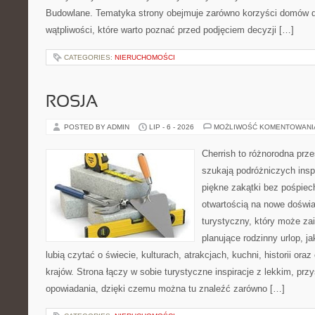
Budowlane. Tematyka strony obejmuje zarówno korzyści domów dr
wątpliwości, które warto poznać przed podjęciem decyzji […]
CATEGORIES:
NIERUCHOMOŚCI
ROSJA
POSTED BY ADMIN
LIP - 6 - 2026
MOŻLIWOŚĆ KOMENTOWAN
Cherrish to różnorodna prze
szukają podróżniczych insp
piękne zakątki bez pośpiec
otwartością na nowe doświa
turystyczny, który może z
planujące rodzinny urlop, ja
lubią czytać o świecie, kulturach, atrakcjach, kuchni, historii ora
krajów. Strona łączy w sobie turystyczne inspiracje z lekkim, p
opowiadania, dzięki czemu można tu znaleźć zarówno […]