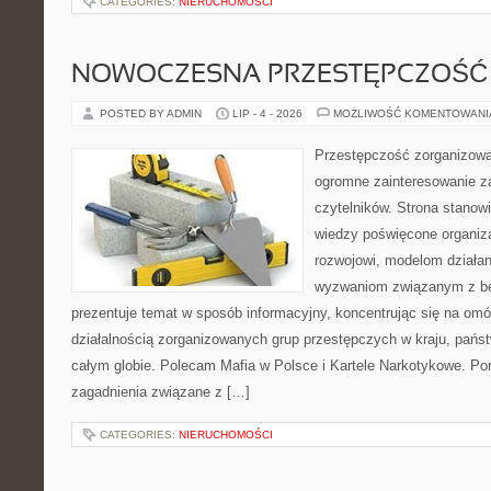
CATEGORIES:
NIERUCHOMOŚCI
NOWOCZESNA PRZESTĘPCZOŚĆ
POSTED BY ADMIN
LIP - 4 - 2026
MOŻLIWOŚĆ KOMENTOWAN
Przestępczość zorganizowan
ogromne zainteresowanie za
czytelników. Strona stano
wiedzy poświęcone organiz
rozwojowi, modelom działan
wyzwaniom związanym z b
prezentuje temat w sposób informacyjny, koncentrując się na om
działalnością zorganizowanych grup przestępczych w kraju, pańs
całym globie. Polecam Mafia w Polsce i Kartele Narkotykowe. Por
zagadnienia związane z […]
CATEGORIES:
NIERUCHOMOŚCI