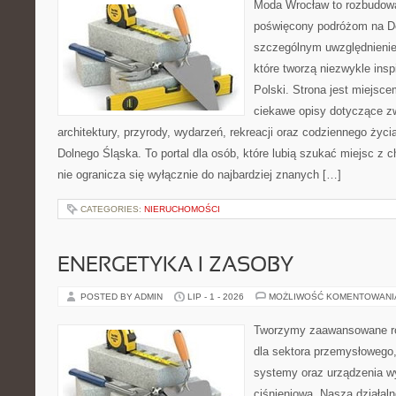
Moda Wrocław to rozbudowa
poświęcony podróżom na D
szczególnym uwzględnienie
które tworzą niezwykle insp
Polski. Strona jest miejsc
ciekawe opisy dotyczące zwie
architektury, przyrody, wydarzeń, rekreacji oraz codziennego życ
Dolnego Śląska. To portal dla osób, które lubią szukać miejsc z
nie ogranicza się wyłącznie do najbardziej znanych […]
CATEGORIES:
NIERUCHOMOŚCI
ENERGETYKA I ZASOBY
POSTED BY ADMIN
LIP - 1 - 2026
MOŻLIWOŚĆ KOMENTOWAN
Tworzymy zaawansowane ro
dla sektora przemysłowego
systemy oraz urządzenia w
ciśnieniową. Nasza działaln