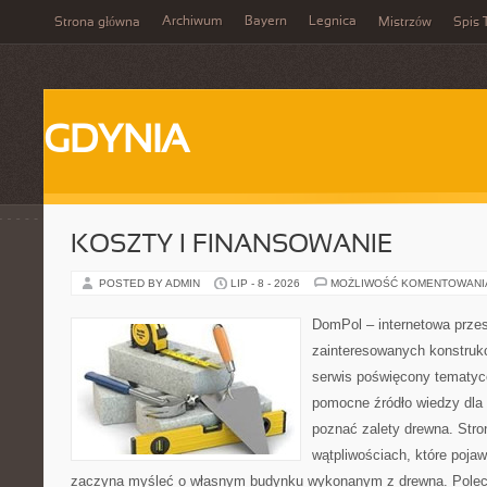
Archiwum
Bayern
Legnica
Strona główna
Mistrzów
Spis 
GDYNIA
KOSZTY I FINANSOWANIE
POSTED BY ADMIN
LIP - 8 - 2026
MOŻLIWOŚĆ KOMENTOWAN
DomPol – internetowa przes
zainteresowanych konstruk
serwis poświęcony tematyc
pomocne źródło wiedzy dla o
poznać zalety drewna. Stro
wątpliwościach, które pojaw
zaczyna myśleć o własnym budynku wykonanym z drewna. Polec