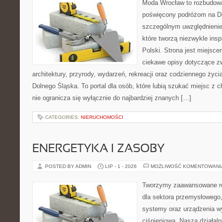
Moda Wrocław to rozbudowa
poświęcony podróżom na D
szczególnym uwzględnienie
które tworzą niezwykle insp
Polski. Strona jest miejsc
ciekawe opisy dotyczące zwie
architektury, przyrody, wydarzeń, rekreacji oraz codziennego życ
Dolnego Śląska. To portal dla osób, które lubią szukać miejsc z
nie ogranicza się wyłącznie do najbardziej znanych […]
CATEGORIES:
NIERUCHOMOŚCI
ENERGETYKA I ZASOBY
POSTED BY ADMIN
LIP - 1 - 2026
MOŻLIWOŚĆ KOMENTOWAN
Tworzymy zaawansowane ro
dla sektora przemysłowego
systemy oraz urządzenia w
ciśnieniową. Nasza działaln