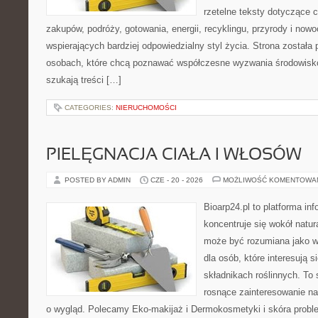
rzetelne teksty dotyczące
zakupów, podróży, gotowania, energii, recyklingu, przyrody i no
wspierających bardziej odpowiedzialny styl życia. Strona została
osobach, które chcą poznawać współczesne wyzwania środowisko
szukają treści […]
CATEGORIES:
NIERUCHOMOŚCI
PIELĘGNACJA CIAŁA I WŁOSÓW
POSTED BY ADMIN
CZE - 20 - 2026
MOŻLIWOŚĆ KOMENTOWA
Bioarp24.pl to platforma in
koncentruje się wokół natura
może być rozumiana jako w
dla osób, które interesują 
składnikach roślinnych. To 
rosnące zainteresowanie n
o wygląd. Polecamy Eko-makijaż i Dermokosmetyki i skóra prob