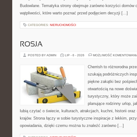
Budowlane. Tematyka strony obejmuje zarówno korzyści domów dr
wątpliwości, które warto poznać przed podjęciem decyzji […]
CATEGORIES:
NIERUCHOMOŚCI
ROSJA
POSTED BY ADMIN
LIP - 6 - 2026
MOŻLIWOŚĆ KOMENTOWAN
Cherrish to różnorodna prze
szukają podróżniczych insp
piękne zakątki bez pośpiec
otwartością na nowe doświa
turystyczny, który może z
planujące rodzinny urlop, ja
lubią czytać o świecie, kulturach, atrakcjach, kuchni, historii ora
krajów. Strona łączy w sobie turystyczne inspiracje z lekkim, p
opowiadania, dzięki czemu można tu znaleźć zarówno […]