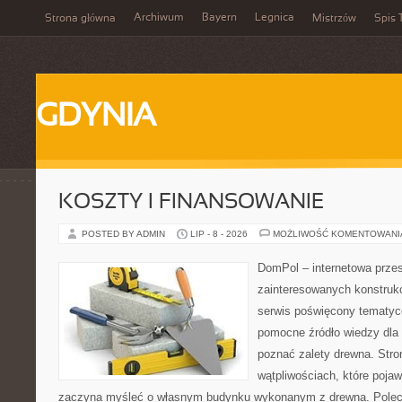
Archiwum
Bayern
Legnica
Strona główna
Mistrzów
Spis 
GDYNIA
KOSZTY I FINANSOWANIE
POSTED BY ADMIN
LIP - 8 - 2026
MOŻLIWOŚĆ KOMENTOWAN
DomPol – internetowa przes
zainteresowanych konstruk
serwis poświęcony tematyc
pomocne źródło wiedzy dla o
poznać zalety drewna. Stro
wątpliwościach, które pojaw
zaczyna myśleć o własnym budynku wykonanym z drewna. Polec