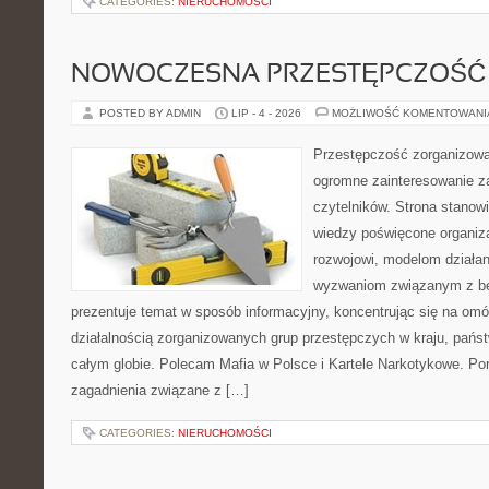
CATEGORIES:
NIERUCHOMOŚCI
NOWOCZESNA PRZESTĘPCZOŚĆ
POSTED BY ADMIN
LIP - 4 - 2026
MOŻLIWOŚĆ KOMENTOWAN
Przestępczość zorganizowan
ogromne zainteresowanie za
czytelników. Strona stano
wiedzy poświęcone organiz
rozwojowi, modelom działan
wyzwaniom związanym z b
prezentuje temat w sposób informacyjny, koncentrując się na om
działalnością zorganizowanych grup przestępczych w kraju, pańs
całym globie. Polecam Mafia w Polsce i Kartele Narkotykowe. Por
zagadnienia związane z […]
CATEGORIES:
NIERUCHOMOŚCI