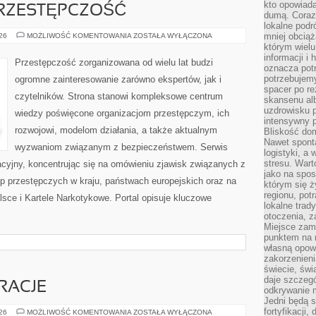
kto opowiad
RZESTĘPCZOŚĆ
dumą. Coraz
lokalne podr
NOWOCZESNA
mniej obciąż
026
MOŻLIWOŚĆ KOMENTOWANIA
ZOSTAŁA WYŁĄCZONA
PRZESTĘPCZOŚĆ
którym wielu
informacji i
Przestępczość zorganizowana od wielu lat budzi
oznacza potr
potrzebujemy
ogromne zainteresowanie zarówno ekspertów, jak i
spacer po r
czytelników. Strona stanowi kompleksowe centrum
skansenu alb
uzdrowisku p
wiedzy poświęcone organizacjom przestępczym, ich
intensywny 
rozwojowi, modelom działania, a także aktualnym
Bliskość do
Nawet spont
wyzwaniom związanym z bezpieczeństwem. Serwis
logistyki, a
stresu. Wart
acyjny, koncentrując się na omówieniu zjawisk związanych z
jako na spo
p przestępczych w kraju, państwach europejskich oraz na
którym się ż
regionu, pot
sce i Kartele Narkotykowe. Portal opisuje kluczowe
lokalne trad
otoczenia, z
Miejsce zam
punktem na m
własną opow
zakorzenieni
świecie, św
daje szczegó
IRACJE
odkrywanie 
Jedni będą 
fortyfikacji,
LIFESTYLE
026
MOŻLIWOŚĆ KOMENTOWANIA
ZOSTAŁA WYŁĄCZONA