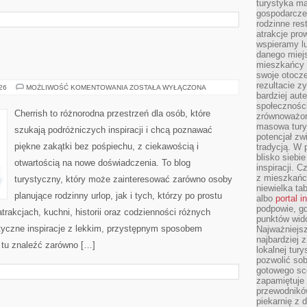
turystyka ma
gospodarcze
rodzinne rest
atrakcje pro
wspieramy lu
danego miejs
mieszkańcy 
swoje otocze
rezultacie z
ROSJA
026
MOŻLIWOŚĆ KOMENTOWANIA
ZOSTAŁA WYŁĄCZONA
bardziej aut
społeczności
Cherrish to różnorodna przestrzeń dla osób, które
zrównoważon
masowa turys
szukają podróżniczych inspiracji i chcą poznawać
potencjał zw
piękne zakątki bez pośpiechu, z ciekawością i
tradycją. W 
blisko siebi
otwartością na nowe doświadczenia. To blog
inspiracji.
z mieszkańc
turystyczny, który może zainteresować zarówno osoby
niewielka ta
planujące rodzinny urlop, jak i tych, którzy po prostu
albo
portal 
podpowie, gd
atrakcjach, kuchni, historii oraz codzienności różnych
punktów wid
styczne inspiracje z lekkim, przystępnym sposobem
Najważniejsz
najbardziej 
 tu znaleźć zarówno […]
lokalnej tur
pozwolić sob
gotowego sce
zapamiętuje
przewodników
piekarnię z