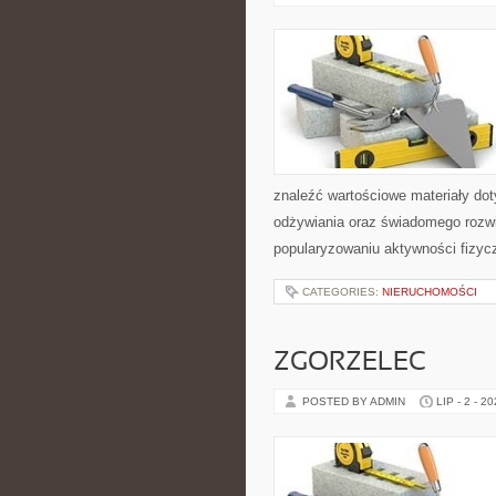
znaleźć wartościowe materiały dot
odżywiania oraz świadomego rozwij
popularyzowaniu aktywności fizyc
CATEGORIES:
NIERUCHOMOŚCI
ZGORZELEC
POSTED BY ADMIN
LIP - 2 - 2