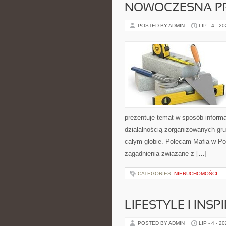
NOWOCZESNA P
POSTED BY ADMIN
LIP - 4 - 2
prezentuje temat w sposób inform
działalnością zorganizowanych gru
całym globie. Polecam Mafia w Pol
zagadnienia związane z […]
CATEGORIES:
NIERUCHOMOŚCI
LIFESTYLE I INSP
POSTED BY ADMIN
LIP - 4 - 2