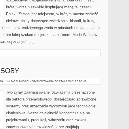
szczególnym uwzględnieniem Wrocławia oraz miast,
które tworzą niezwykle inspirującą mapę tej części
Polski. Strona jest miejscem, w którym można znaleźć
ciekawe opisy dotyczące zwiedzania, historii, kultury,
 rekreacji oraz codziennego życia w miastach i miasteczkach
b, które lubią szukać miejsc z charakterem. Moda Wrocław
jbardziej znanych […]
ASOBY
ENERGETYKA
026
MOŻLIWOŚĆ KOMENTOWANIA
ZOSTAŁA WYŁĄCZONA
I
ZASOBY
Tworzymy zaawansowane rozwiązania przeznaczone
dla sektora przemysłowego, dostarczając sprawdzone
systemy oraz urządzenia wykorzystujące technologię
ciśnieniową. Nasza działalność koncentruje się na
projektowaniu, produkcji, wdrażaniu oraz rozwoju
zaawansowanych rozwiązań, które znajdują