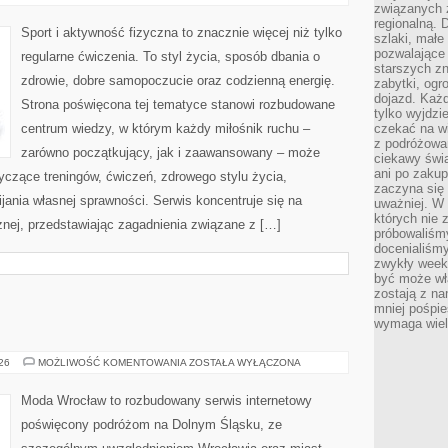
I
związanych 
INSPIRACJE
regionalną. 
Sport i aktywność fizyczna to znacznie więcej niż tylko
szlaki, małe
pozwalające
regularne ćwiczenia. To styl życia, sposób dbania o
starszych z
zdrowie, dobre samopoczucie oraz codzienną energię.
zabytki, ogr
dojazd. Każd
Strona poświęcona tej tematyce stanowi rozbudowane
tylko wyjdzi
centrum wiedzy, w którym każdy miłośnik ruchu –
czekać na wi
z podróżowan
zarówno początkujący, jak i zaawansowany – może
ciekawy świa
ani po zakup
yczące treningów, ćwiczeń, zdrowego stylu życia,
zaczyna się 
ania własnej sprawności. Serwis koncentruje się na
uważniej. W n
których nie 
znej, przedstawiając zagadnienia związane z […]
próbowaliśmy
docenialiśmy
zwykły weeke
być może wł
zostają z na
mniej pośpie
wymaga wielk
ZGORZELEC
026
MOŻLIWOŚĆ KOMENTOWANIA
ZOSTAŁA WYŁĄCZONA
Moda Wrocław to rozbudowany serwis internetowy
poświęcony podróżom na Dolnym Śląsku, ze