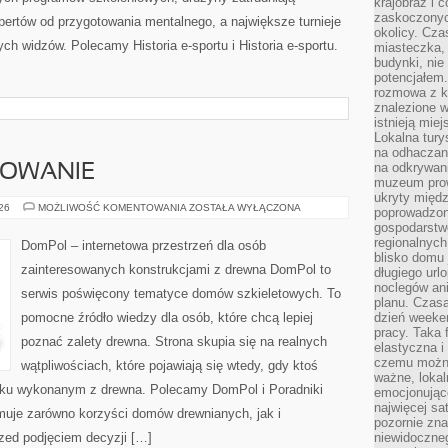
krajobraz i 
zaskoczonych
ertów od przygotowania mentalnego, a największe turnieje
okolicy. Cz
ch widzów. Polecamy Historia e-sportu i Historia e-sportu.
miasteczka, 
budynki, nie 
potencjałem
rozmowa z k
znalezione w
istnieją mie
Lokalna tury
na odhaczani
na odkrywan
SOWANIE
muzeum prow
ukryty międ
KOSZTY
026
MOŻLIWOŚĆ KOMENTOWANIA
ZOSTAŁA WYŁĄCZONA
poprowadzona
I
gospodarstw
FINANSOWANIE
regionalnych
DomPol – internetowa przestrzeń dla osób
blisko domu 
zainteresowanych konstrukcjami z drewna DomPol to
długiego ur
noclegów an
serwis poświęcony tematyce domów szkieletowych. To
planu. Czasa
pomocne źródło wiedzy dla osób, które chcą lepiej
dzień weeke
pracy. Taka 
poznać zalety drewna. Strona skupia się na realnych
elastyczna i
czemu można
wątpliwościach, które pojawiają się wtedy, gdy ktoś
ważne, loka
ku wykonanym z drewna. Polecamy DomPol i Poradniki
emocjonujące
najwięcej sa
uje zarówno korzyści domów drewnianych, jak i
pozornie zna
rzed podjęciem decyzji […]
niewidoczne