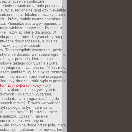
 też znaczenie społeczne i
. Kiedy odwiedzamy małe pensjonaty,
auracje, regionalne targi czy niewielkie
wadzone przez lokalne stowarzyszenia,
dzi, którzy realnie tworzą charakter
ca. Pieniądze zostają w regionie, a
mają większą motywację, by dbać o
nie i rozwijać ofertę dla gości. W
yskują obie strony. Turyści otrzymują
entyczne doświadczenie, a lokalne
 rozwijają się w sposób
y. To szczególnie ważne tam, gdzie
tyka nie dociera, ale istnieje ogromny
iązany z przyrodą, historią albo
połowie takiego odkrywania świata
e przydaje się otwartość na różne źródła
 Czasem punktem wyjścia bywa rozmowa
em, innym razem archiwalne zdjęcie,
blica przy drodze, krótki wpis w gazecie
informacyjno-poradnikowy
który
zie szukać mniej oczywistych tras,
okowych i lokalnych wydarzeń.
e jednak, by nie ograniczać się do
znanych atrakcji. Prawdziwa wartość
ystyki polega na tym, że można
ie na ciekawość. Nie trzeba mieć
nariusza. Czasami najlepiej
 się nie zamek wpisany do
, ale spokojną drogę przez pola, małą
 doskonałym chlebem i rozmowę z kimś,