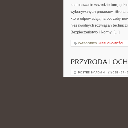
zastosowanie wszędzie tam, gdzie
wykonywanych procesów. Strona pre
które odpowiadają na potrzeby no
niezawodnych rozwiązań technicz
Bezpieczeństwo i Normy. […]
CATEGORIES:
NIERUCHOMOŚCI
PRZYRODA I OC
POSTED BY ADMIN
CZE - 27 -
zakupów, podróży, gotowania, ener