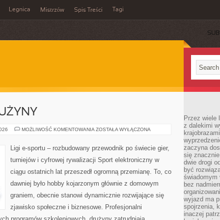
Legnica
Tagi
Mistrzów
Spis Treści
SUB
RUŻYNY
Przez wiele 
z dalekimi w
ZAWODNICY
2026
MOŻLIWOŚĆ KOMENTOWANIA
ZOSTAŁA WYŁĄCZONA
krajobrazam
I
wyprzedzeni
DRUŻYNY
zaczyna dost
Ligi e-sportu – rozbudowany przewodnik po świecie gier,
się znacznie
turniejów i cyfrowej rywalizacji Sport elektroniczny w
dwie drogi o
być rozwiąz
ciągu ostatnich lat przeszedł ogromną przemianę. To, co
świadomym 
dawniej było hobby kojarzonym głównie z domowym
bez nadmier
organizowani
graniem, obecnie stanowi dynamicznie rozwijające się
wyjazd ma p
spojrzenia, 
zjawisko społeczne i biznesowe. Profesjonalni
inaczej patrz
nych programów szkoleniowych, drużyny zatrudniają