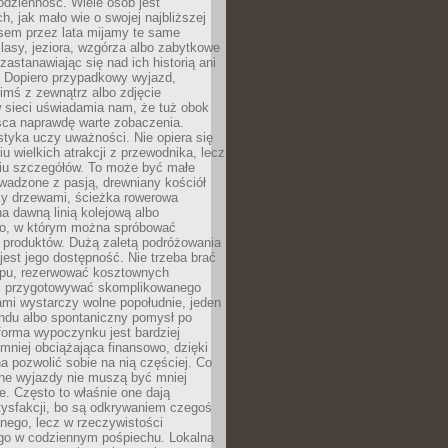
codzienność. Wiele osób jest
, jak mało wie o swojej najbliższej
asem przez lata mijamy te same
lasy, jeziora, wzgórza albo zabytkowe
zastanawiając się nad ich historią ani
. Dopiero przypadkowy wyjazd,
imś z zewnątrz albo zdjęcie
 sieci uświadamia nam, że tuż obok
jsca naprawdę warte zobaczenia.
styka uczy uważności. Nie opiera się
u wielkich atrakcji z przewodnika, lecz
iu szczegółów. To może być małe
adzone z pasją, drewniany kościół
zy drzewami, ścieżka rowerowa
 dawną linią kolejową albo
o, w którym można spróbować
 produktów. Dużą zaletą podróżowania
jest jego dostępność. Nie trzeba brać
lopu, rezerwować kosztownych
i przygotowywać skomplikowanego
mi wystarczy wolne popołudnie, jeden
ndu albo spontaniczny pomysł po
forma wypoczynku jest bardziej
 mniej obciążająca finansowo, dzięki
 pozwolić sobie na nią częściej. Co
lne wyjazdy nie muszą być mniej
. Często to właśnie one dają
tysfakcji, bo są odkrywaniem czegoś
nego, lecz w rzeczywistości
go w codziennym pośpiechu. Lokalna