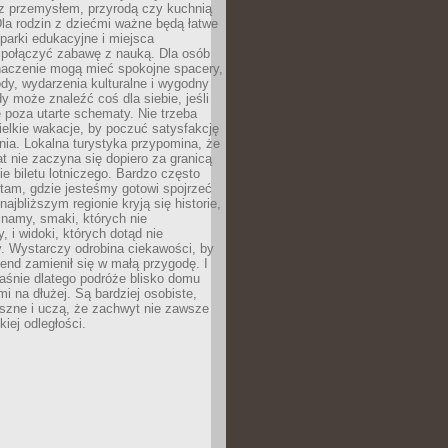
z przemysłem, przyrodą czy kuchnią
Dla rodzin z dziećmi ważne będą łatwe
 parki edukacyjne i miejsca
 połączyć zabawę z nauką. Dla osób
naczenie mogą mieć spokojne spacery,
ody, wydarzenia kulturalne i wygodny
y może znaleźć coś dla siebie, jeśli
e poza utarte schematy. Nie trzeba
elkie wakacje, by poczuć satysfakcję
ia. Lokalna turystyka przypomina, że
t nie zaczyna się dopiero za granicą
ie biletu lotniczego. Bardzo często
tam, gdzie jesteśmy gotowi spojrzeć
ajbliższym regionie kryją się historie,
znamy, smaki, których nie
, i widoki, których dotąd nie
. Wystarczy odrobina ciekawości, by
nd zamienił się w małą przygodę. I
aśnie dlatego podróże blisko domu
mi na dłużej. Są bardziej osobiste,
szne i uczą, że zachwyt nie zawsze
iej odległości.