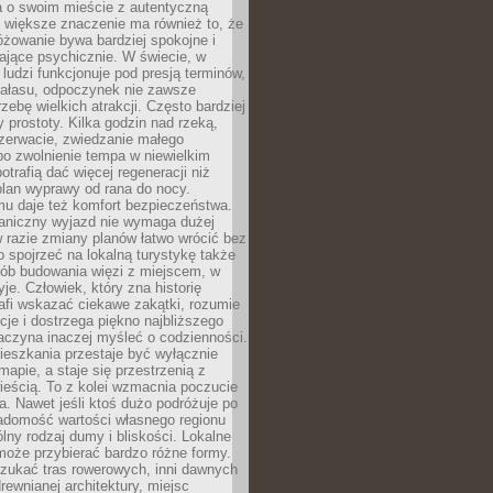
a o swoim mieście z autentyczną
 większe znaczenie ma również to, że
óżowanie bywa bardziej spokojne i
ające psychicznie. W świecie, w
 ludzi funkcjonuje pod presją terminów,
 hałasu, odpoczynek nie zawsze
zebę wielkich atrakcji. Często bardziej
 prostoty. Kilka godzin nad rzeką,
ezerwacie, zwiedzanie małego
o zwolnienie tempa w niewielkim
otrafią dać więcej regeneracji niż
plan wyprawy od rana do nocy.
mu daje też komfort bezpieczeństwa.
aniczny wyjazd nie wymaga dużej
 w razie zmiany planów łatwo wrócić bez
o spojrzeć na lokalną turystykę także
sób budowania więzi z miejscem, w
yje. Człowiek, który zna historię
rafi wskazać ciekawe zakątki, rozumie
ycje i dostrzega piękno najbliższego
aczyna inaczej myśleć o codzienności.
ieszkania przestaje być wyłącznie
apie, a staje się przestrzenią z
ieścią. To z kolei wzmacnia poczucie
a. Nawet jeśli ktoś dużo podróżuje po
iadomość wartości własnego regionu
lny rodzaj dumy i bliskości. Lokalne
może przybierać bardzo różne formy.
szukać tras rowerowych, inni dawnych
 drewnianej architektury, miejsc