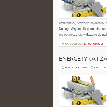
architektury, przyrody, wydarzeń,
Dolnego Śląska. To portal dla osó
nie ogranicza się wyłącznie do na
CATEGORIES:
NIERUCHOMOŚCI
ENERGETYKA I Z
POSTED BY ADMIN
LIP - 1 - 2