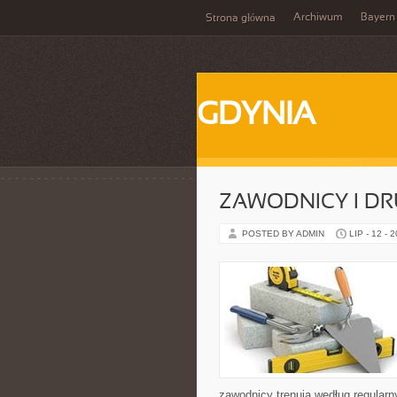
Archiwum
Bayern
Strona główna
GDYNIA
ZAWODNICY I D
POSTED BY ADMIN
LIP - 12 - 
zawodnicy trenują według regular