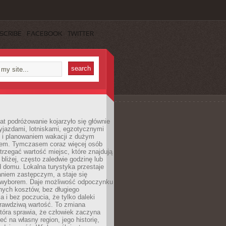
SCRIBE
FACEBOOK
TWITTER
lat podróżowanie kojarzyło się głównie
yjazdami, lotniskami, egzotycznymi
i i planowaniem wakacji z dużym
em. Tymczasem coraz więcej osób
rzegać wartość miejsc, które znajdują
 bliżej, często zaledwie godzinę lub
d domu. Lokalna turystyka przestaje
aniem zastępczym, a staje się
wyborem. Daje możliwość odpoczynku
nych kosztów, bez długiego
a i bez poczucia, że tylko daleki
rawdziwą wartość. To zmiana
która sprawia, że człowiek zaczyna
eć na własny region, jego historię,