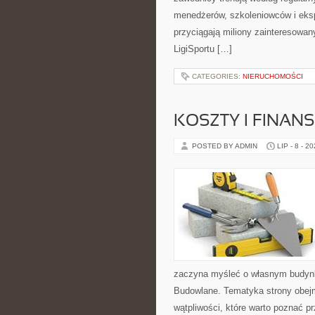
menedżerów, szkoleniowców i eksp
przyciągają miliony zainteresowany
LigiSportu […]
CATEGORIES:
NIERUCHOMOŚCI
KOSZTY I FINAN
POSTED BY ADMIN
LIP - 8 - 2
zaczyna myśleć o własnym budyn
Budowlane. Tematyka strony obejm
wątpliwości, które warto poznać p