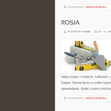
CATEGORIES:
NIERUCHOMOŚCI
ROSJA
POSTED BY ADMIN
LIP - 6 - 2
lubią czytać o świecie, kulturach, 
krajów. Strona łączy w sobie tury
opowiadania, dzięki czemu można
CATEGORIES:
NIERUCHOMOŚCI