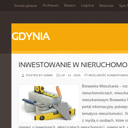
Archiwum
Bayern
Legnica
Strona główna
Mistrzów
Spis 
GDYNIA
INWESTOWANIE W NIERUCHOMO
POSTED BY ADMIN
LIP - 14 - 2026
MOŻLIWOŚĆ KOMENTOWAN
Borawska Mieszkania – roz
nieruchomościach, mieszka
mieszkaniowym Borawska Mi
portal informacyjny poświę
tematyce nieruchomości. S
z myślą o osobach, które r
również o inwestorach, właścicielach nieruchomości, najemcach, 