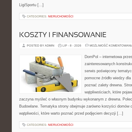
LigiSportu […]
CATEGORIES:
NIERUCHOMOŚCI
KOSZTY I FINANSOWANIE
POSTED BY ADMIN
LIP - 8 - 2026
MOŻLIWOŚĆ KOMENTOWAN
DomPol – internetowa przes
zainteresowanych konstruk
serwis poświęcony tematyc
pomocne źródło wiedzy dla o
poznać zalety drewna. Stro
wątpliwościach, które pojaw
zaczyna myśleć o własnym budynku wykonanym z drewna. Polec
Budowlane. Tematyka strony obejmuje zarówno korzyści domów dr
wątpliwości, które warto poznać przed podjęciem decyzji […]
CATEGORIES:
NIERUCHOMOŚCI