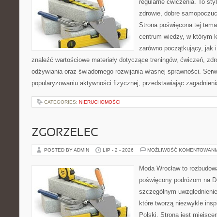
regularne ćwiczenia. To sty
zdrowie, dobre samopoczuci
Strona poświęcona tej tem
centrum wiedzy, w którym k
zarówno początkujący, jak
znaleźć wartościowe materiały dotyczące treningów, ćwiczeń, zdr
odżywiania oraz świadomego rozwijania własnej sprawności. Serwi
popularyzowaniu aktywności fizycznej, przedstawiając zagadnien
CATEGORIES:
NIERUCHOMOŚCI
ZGORZELEC
POSTED BY ADMIN
LIP - 2 - 2026
MOŻLIWOŚĆ KOMENTOWAN
Moda Wrocław to rozbudowa
poświęcony podróżom na D
szczególnym uwzględnienie
które tworzą niezwykle insp
Polski. Strona jest miejsc