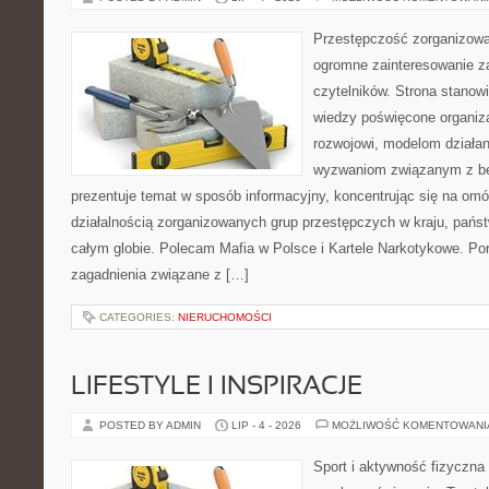
Przestępczość zorganizowan
ogromne zainteresowanie za
czytelników. Strona stano
wiedzy poświęcone organiz
rozwojowi, modelom działan
wyzwaniom związanym z b
prezentuje temat w sposób informacyjny, koncentrując się na om
działalnością zorganizowanych grup przestępczych w kraju, pańs
całym globie. Polecam Mafia w Polsce i Kartele Narkotykowe. Por
zagadnienia związane z […]
CATEGORIES:
NIERUCHOMOŚCI
LIFESTYLE I INSPIRACJE
POSTED BY ADMIN
LIP - 4 - 2026
MOŻLIWOŚĆ KOMENTOWAN
Sport i aktywność fizyczna 