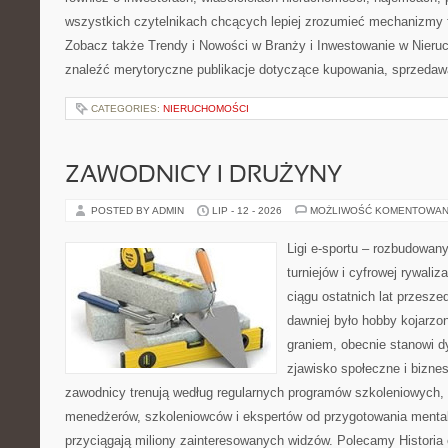
wszystkich czytelnikach chcących lepiej zrozumieć mechanizmy 
Zobacz także Trendy i Nowości w Branży i Inwestowanie w Nier
znaleźć merytoryczne publikacje dotyczące kupowania, sprzedaw
CATEGORIES:
NIERUCHOMOŚCI
ZAWODNICY I DRUŻYNY
POSTED BY ADMIN
LIP - 12 - 2026
MOŻLIWOŚĆ KOMENTOWAN
Ligi e-sportu – rozbudowany
turniejów i cyfrowej rywaliz
ciągu ostatnich lat przesz
dawniej było hobby kojarz
graniem, obecnie stanowi d
zjawisko społeczne i biznes
zawodnicy trenują według regularnych programów szkoleniowych, 
menedżerów, szkoleniowców i ekspertów od przygotowania mentaln
przyciągają miliony zainteresowanych widzów. Polecamy Historia e-