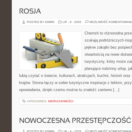
ROSJA
POSTED BY ADMIN
LIP - 6 - 2026
MOŻLIWOŚĆ KOMENTOWAN
Cherrish to różnorodna prze
szukają podróżniczych insp
piękne zakątki bez pośpiec
otwartością na nowe doświa
turystyczny, który może z
planujące rodzinny urlop, ja
lubią czytać o świecie, kulturach, atrakcjach, kuchni, historii ora
krajów. Strona łączy w sobie turystyczne inspiracje z lekkim, p
opowiadania, dzięki czemu można tu znaleźć zarówno […]
CATEGORIES:
NIERUCHOMOŚCI
NOWOCZESNA PRZESTĘPCZOŚĆ
POSTED BY ADMIN
LIP - 4 - 2026
MOŻLIWOŚĆ KOMENTOWAN