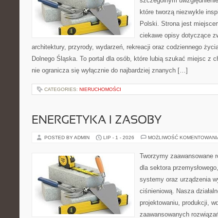
szczególnym uwzględnienie
które tworzą niezwykle insp
Polski. Strona jest miejsc
ciekawe opisy dotyczące zwie
architektury, przyrody, wydarzeń, rekreacji oraz codziennego życ
Dolnego Śląska. To portal dla osób, które lubią szukać miejsc z
nie ogranicza się wyłącznie do najbardziej znanych […]
CATEGORIES:
NIERUCHOMOŚCI
ENERGETYKA I ZASOBY
POSTED BY ADMIN
LIP - 1 - 2026
MOŻLIWOŚĆ KOMENTOWAN
Tworzymy zaawansowane ro
dla sektora przemysłowego
systemy oraz urządzenia w
ciśnieniową. Nasza działaln
projektowaniu, produkcji, w
zaawansowanych rozwiązań,