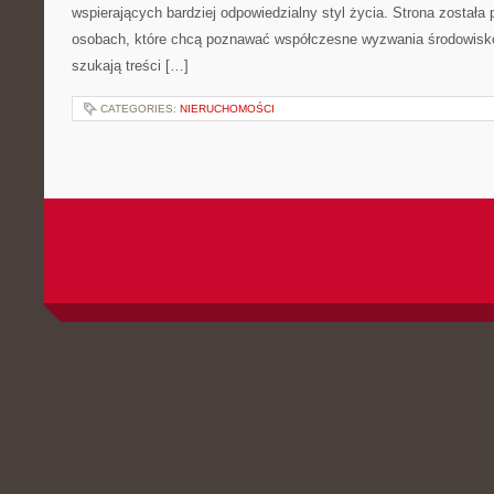
wspierających bardziej odpowiedzialny styl życia. Strona została
osobach, które chcą poznawać współczesne wyzwania środowisko
szukają treści […]
CATEGORIES:
NIERUCHOMOŚCI