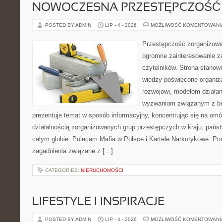
NOWOCZESNA PRZESTĘPCZOŚĆ
POSTED BY ADMIN
LIP - 4 - 2026
MOŻLIWOŚĆ KOMENTOWAN
Przestępczość zorganizowan
ogromne zainteresowanie za
czytelników. Strona stano
wiedzy poświęcone organiz
rozwojowi, modelom działan
wyzwaniom związanym z b
prezentuje temat w sposób informacyjny, koncentrując się na om
działalnością zorganizowanych grup przestępczych w kraju, pańs
całym globie. Polecam Mafia w Polsce i Kartele Narkotykowe. Por
zagadnienia związane z […]
CATEGORIES:
NIERUCHOMOŚCI
LIFESTYLE I INSPIRACJE
POSTED BY ADMIN
LIP - 4 - 2026
MOŻLIWOŚĆ KOMENTOWAN