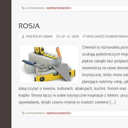
CATEGORIES:
NIERUCHOMOŚCI
ROSJA
POSTED BY ADMIN
LIP - 6 - 2026
MOŻLIWOŚĆ KOMENTOWAN
Cherrish to różnorodna prze
szukają podróżniczych insp
piękne zakątki bez pośpiec
otwartością na nowe doświa
turystyczny, który może z
planujące rodzinny urlop, ja
lubią czytać o świecie, kulturach, atrakcjach, kuchni, historii ora
krajów. Strona łączy w sobie turystyczne inspiracje z lekkim, p
opowiadania, dzięki czemu można tu znaleźć zarówno […]
CATEGORIES:
NIERUCHOMOŚCI