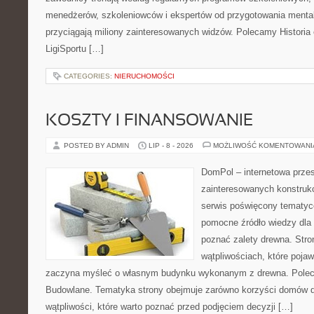
menedżerów, szkoleniowców i ekspertów od przygotowania mentaln
przyciągają miliony zainteresowanych widzów. Polecamy Historia e-
LigiSportu […]
CATEGORIES:
NIERUCHOMOŚCI
KOSZTY I FINANSOWANIE
POSTED BY ADMIN
LIP - 8 - 2026
MOŻLIWOŚĆ KOMENTOWAN
DomPol – internetowa przes
zainteresowanych konstruk
serwis poświęcony tematyc
pomocne źródło wiedzy dla o
poznać zalety drewna. Stro
wątpliwościach, które pojaw
zaczyna myśleć o własnym budynku wykonanym z drewna. Polec
Budowlane. Tematyka strony obejmuje zarówno korzyści domów dr
wątpliwości, które warto poznać przed podjęciem decyzji […]