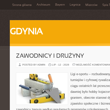
Archiwum
Bayern
Legnica
Strona główna
Mistrzów
Spis 
GDYNIA
ZAWODNICY I DRUŻYNY
POSTED BY ADMIN
LIP - 12 - 2026
MOŻLIWOŚĆ KOMENTOWAN
Ligi e-sportu – rozbudowany
turniejów i cyfrowej rywaliz
ciągu ostatnich lat przesz
dawniej było hobby kojarz
graniem, obecnie stanowi d
zjawisko społeczne i biznes
zawodnicy trenują według regularnych programów szkoleniowych, 