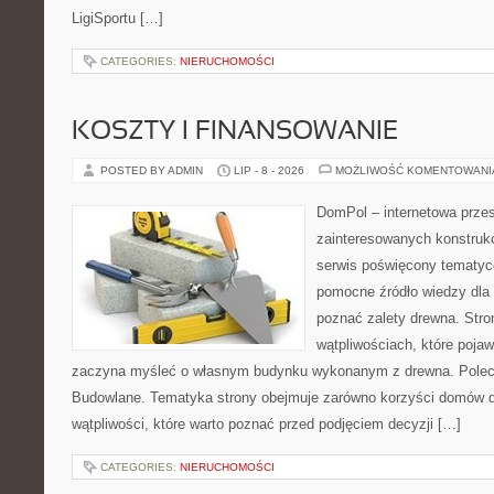
LigiSportu […]
CATEGORIES:
NIERUCHOMOŚCI
KOSZTY I FINANSOWANIE
POSTED BY ADMIN
LIP - 8 - 2026
MOŻLIWOŚĆ KOMENTOWAN
DomPol – internetowa przes
zainteresowanych konstruk
serwis poświęcony tematyc
pomocne źródło wiedzy dla o
poznać zalety drewna. Stro
wątpliwościach, które pojaw
zaczyna myśleć o własnym budynku wykonanym z drewna. Polec
Budowlane. Tematyka strony obejmuje zarówno korzyści domów dr
wątpliwości, które warto poznać przed podjęciem decyzji […]
CATEGORIES:
NIERUCHOMOŚCI