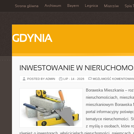
Archiwum
Bayern
Legnica
Strona główna
Mistrzów
Spis 
GDYNIA
INWESTOWANIE W NIERUCHOMO
POSTED BY ADMIN
LIP - 14 - 2026
MOŻLIWOŚĆ KOMENTOWAN
Borawska Mieszkania – roz
nieruchomościach, mieszka
mieszkaniowym Borawska Mi
portal informacyjny poświę
tematyce nieruchomości. S
z myślą o osobach, które r
również o inwestorach, właścicielach nieruchomości, najemcach, 