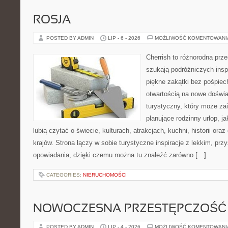
ROSJA
POSTED BY ADMIN
LIP - 6 - 2026
MOŻLIWOŚĆ KOMENTOWAN
Cherrish to różnorodna prze
szukają podróżniczych insp
piękne zakątki bez pośpiec
otwartością na nowe doświa
turystyczny, który może z
planujące rodzinny urlop, ja
lubią czytać o świecie, kulturach, atrakcjach, kuchni, historii ora
krajów. Strona łączy w sobie turystyczne inspiracje z lekkim, p
opowiadania, dzięki czemu można tu znaleźć zarówno […]
CATEGORIES:
NIERUCHOMOŚCI
NOWOCZESNA PRZESTĘPCZOŚĆ
POSTED BY ADMIN
LIP - 4 - 2026
MOŻLIWOŚĆ KOMENTOWAN