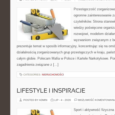
Przestępczość zorganizowan
ogromne zainteresowanie za
czytelników. Strona stano
wiedzy poświęcone organiz
rozwojowi, modelom działan
wyzwaniom związanym z b
prezentuje temat w sposób informacyjny, koncentrując się na om
działalnością zorganizowanych grup przestępczych w kraju, pańs
całym globie. Polecam Mafia w Polsce i Kartele Narkotykowe. Por
zagadnienia związane z […]
CATEGORIES:
NIERUCHOMOŚCI
LIFESTYLE I INSPIRACJE
POSTED BY ADMIN
LIP - 4 - 2026
MOŻLIWOŚĆ KOMENTOWAN
Sport i aktywność fizyczna 