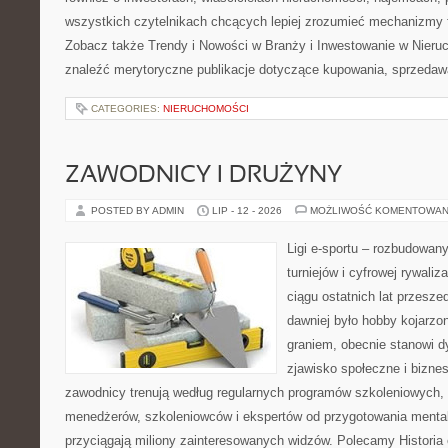
wszystkich czytelnikach chcących lepiej zrozumieć mechanizmy 
Zobacz także Trendy i Nowości w Branży i Inwestowanie w Nier
znaleźć merytoryczne publikacje dotyczące kupowania, sprzedaw
CATEGORIES:
NIERUCHOMOŚCI
ZAWODNICY I DRUŻYNY
POSTED BY ADMIN
LIP - 12 - 2026
MOŻLIWOŚĆ KOMENTOWAN
Ligi e-sportu – rozbudowany
turniejów i cyfrowej rywaliz
ciągu ostatnich lat przesz
dawniej było hobby kojarz
graniem, obecnie stanowi d
zjawisko społeczne i biznes
zawodnicy trenują według regularnych programów szkoleniowych, 
menedżerów, szkoleniowców i ekspertów od przygotowania mentaln
przyciągają miliony zainteresowanych widzów. Polecamy Historia e-