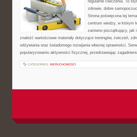
regularne ćwiczenia. To sty
zdrowie, dobre samopoczuci
Strona poświęcona tej tem
centrum wiedzy, w którym k
zarówno początkujący, jak
znaleźć wartościowe materiały dotyczące treningów, ćwiczeń, zdr
odżywiania oraz świadomego rozwijania własnej sprawności. Serwi
popularyzowaniu aktywności fizycznej, przedstawiając zagadnien
CATEGORIES:
NIERUCHOMOŚCI