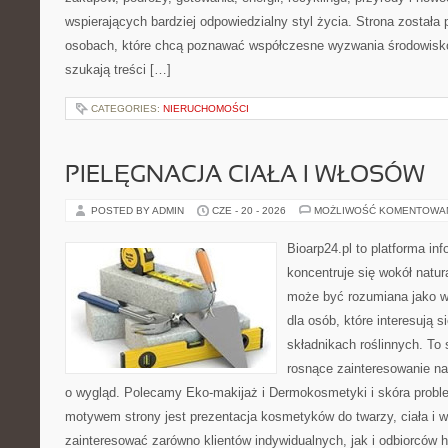
wspierających bardziej odpowiedzialny styl życia. Strona została
osobach, które chcą poznawać współczesne wyzwania środowisko
szukają treści […]
CATEGORIES:
NIERUCHOMOŚCI
PIELĘGNACJA CIAŁA I WŁOSÓW
POSTED BY ADMIN
CZE - 20 - 2026
MOŻLIWOŚĆ KOMENTOWA
Bioarp24.pl to platforma in
koncentruje się wokół natura
może być rozumiana jako w
dla osób, które interesują 
składnikach roślinnych. To 
rosnące zainteresowanie n
o wygląd. Polecamy Eko-makijaż i Dermokosmetyki i skóra prob
motywem strony jest prezentacja kosmetyków do twarzy, ciała i 
zainteresować zarówno klientów indywidualnych, jak i odbiorców 