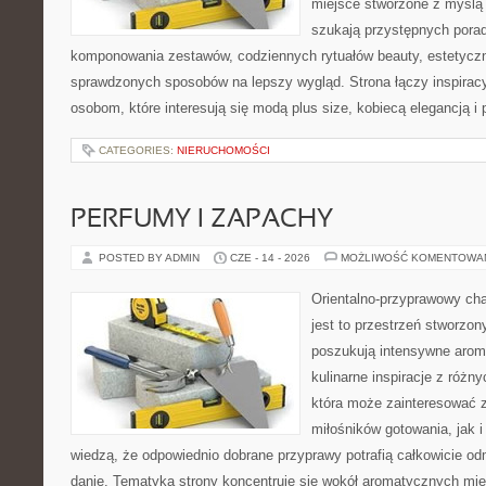
miejsce stworzone z myślą 
szukają przystępnych pora
komponowania zestawów, codziennych rytuałów beauty, estetyczny
sprawdzonych sposobów na lepszy wygląd. Strona łączy inspiracy
osobom, które interesują się modą plus size, kobiecą elegancją i
CATEGORIES:
NIERUCHOMOŚCI
PERFUMY I ZAPACHY
POSTED BY ADMIN
CZE - 14 - 2026
MOŻLIWOŚĆ KOMENTOWA
Orientalno-przyprawowy char
jest to przestrzeń stworzon
poszukują intensywne aroma
kulinarne inspiracje z różny
która może zainteresować 
miłośników gotowania, jak i
wiedzą, że odpowiednio dobrane przyprawy potrafią całkowicie od
danie. Tematyka strony koncentruje się wokół aromatycznych miesz