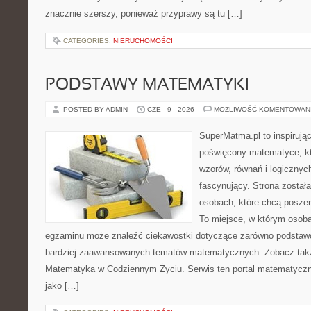
znacznie szerszy, ponieważ przyprawy są tu […]
CATEGORIES:
NIERUCHOMOŚCI
PODSTAWY MATEMATYKI
POSTED BY ADMIN
CZE - 9 - 2026
MOŻLIWOŚĆ KOMENTOWAN
SuperMatma.pl to inspirując
poświęcony matematyce, któ
wzorów, równań i logicznyc
fascynujący. Strona został
osobach, które chcą posze
To miejsce, w którym osoba
egzaminu może znaleźć ciekawostki dotyczące zarówno podstawo
bardziej zaawansowanych tematów matematycznych. Zobacz tak
Matematyka w Codziennym Życiu. Serwis ten portal matematycz
jako […]