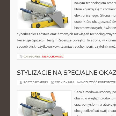
nowym technologiom oraz 
które kojarzą się z codzie
elektronicznego. Strona m
osób, które chcą poznać świ
bezprzewodowych, światłow
cyberbezpieczeństwa oraz firmowych rozwiązań technologicznych.
Recenzje Sprzętu i Testy i Recenzje Sprzętu. To strona, w którym
sposób bliski użytkownikowi. Zamiast suchej teorii, czytelnik mo
CATEGORIES:
NIERUCHOMOŚCI
STYLIZACJE NA SPECJALNE OKAZ
POSTED BY ADMIN
CZE - 15 - 2026
MOŻLIWOŚĆ KOMENTOWA
Serwis modowo-urodowy poś
dbaniu o wygląd, produkto
oraz pomysłom na atrakcyjn
chcą podkreślać swój charak