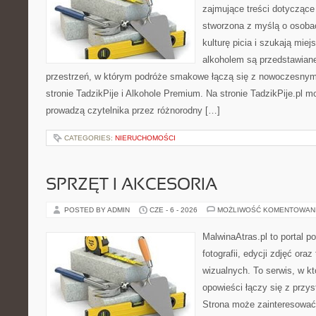
zajmujące treści dotyczące
stworzona z myślą o osoba
kulturę picia i szukają mie
alkoholem są przedstawian
przestrzeń, w którym podróże smakowe łączą się z nowoczesnym
stronie TadzikPije i Alkohole Premium. Na stronie TadzikPije.pl m
prowadzą czytelnika przez różnorodny […]
CATEGORIES:
NIERUCHOMOŚCI
SPRZĘT I AKCESORIA
POSTED BY ADMIN
CZE - 6 - 2026
MOŻLIWOŚĆ KOMENTOWAN
MalwinaAtras.pl to portal 
fotografii, edycji zdjęć ora
wizualnych. To serwis, w kt
opowieści łączy się z prz
Strona może zainteresować