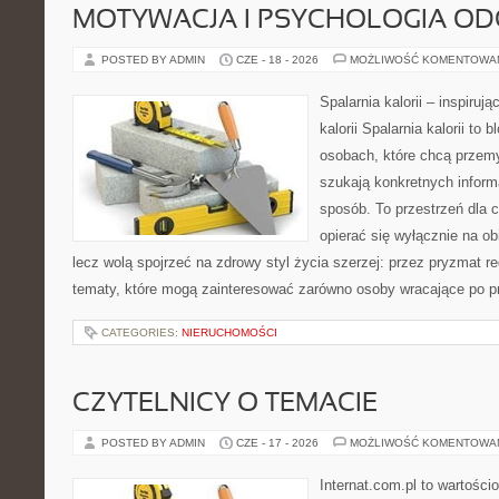
MOTYWACJA I PSYCHOLOGIA O
POSTED BY ADMIN
CZE - 18 - 2026
MOŻLIWOŚĆ KOMENTOWA
Spalarnia kalorii – inspiruj
kalorii Spalarnia kalorii to
osobach, które chcą przemy
szukają konkretnych inform
sposób. To przestrzeń dla c
opierać się wyłącznie na ob
lecz wolą spojrzeć na zdrowy styl życia szerzej: przez pryzmat re
tematy, które mogą zainteresować zarówno osoby wracające po prz
CATEGORIES:
NIERUCHOMOŚCI
CZYTELNICY O TEMACIE
POSTED BY ADMIN
CZE - 17 - 2026
MOŻLIWOŚĆ KOMENTOWA
Internat.com.pl to wartości