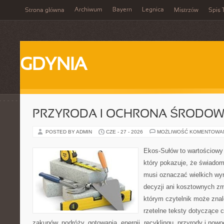
Archiwum
Bayern
Legnica
Strona główna
Mistrzów
Spis 
GDYNIA
PRZYRODA I OCHRONA ŚRODOW
POSTED BY ADMIN
CZE - 27 - 2026
MOŻLIWOŚĆ KOMENTOWA
Ekos-Sułów to wartościowy 
który pokazuje, że świadom
musi oznaczać wielkich wy
decyzji ani kosztownych zm
którym czytelnik może znal
rzetelne teksty dotyczące
zakupów, podróży, gotowania, energii, recyklingu, przyrody i no