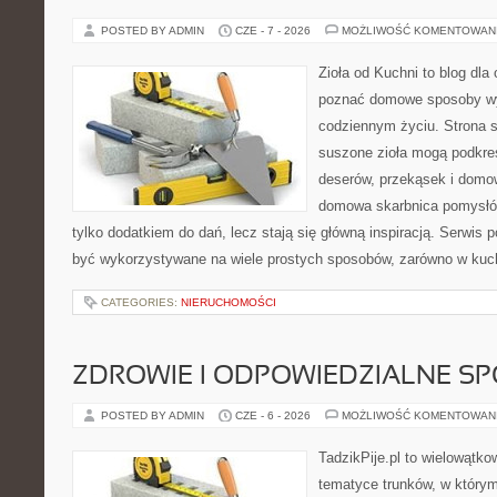
POSTED BY ADMIN
CZE - 7 - 2026
MOŻLIWOŚĆ KOMENTOWAN
Zioła od Kuchni to blog dla 
poznać domowe sposoby wy
codziennym życiu. Strona s
suszone zioła mogą podkreś
deserów, przekąsek i domo
domowa skarbnica pomysłów
tylko dodatkiem do dań, lecz stają się główną inspiracją. Serwis
być wykorzystywane na wiele prostych sposobów, zarówno w kuchn
CATEGORIES:
NIERUCHOMOŚCI
ZDROWIE I ODPOWIEDZIALNE S
POSTED BY ADMIN
CZE - 6 - 2026
MOŻLIWOŚĆ KOMENTOWAN
TadzikPije.pl to wielowątk
tematyce trunków, w który