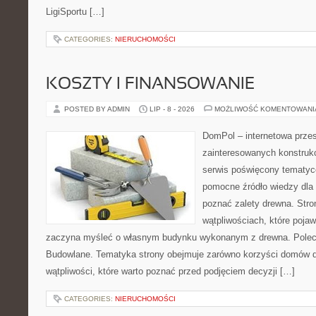
LigiSportu […]
CATEGORIES:
NIERUCHOMOŚCI
KOSZTY I FINANSOWANIE
POSTED BY ADMIN
LIP - 8 - 2026
MOŻLIWOŚĆ KOMENTOWAN
DomPol – internetowa przes
zainteresowanych konstruk
serwis poświęcony tematyc
pomocne źródło wiedzy dla o
poznać zalety drewna. Stro
wątpliwościach, które pojaw
zaczyna myśleć o własnym budynku wykonanym z drewna. Polec
Budowlane. Tematyka strony obejmuje zarówno korzyści domów dr
wątpliwości, które warto poznać przed podjęciem decyzji […]
CATEGORIES:
NIERUCHOMOŚCI