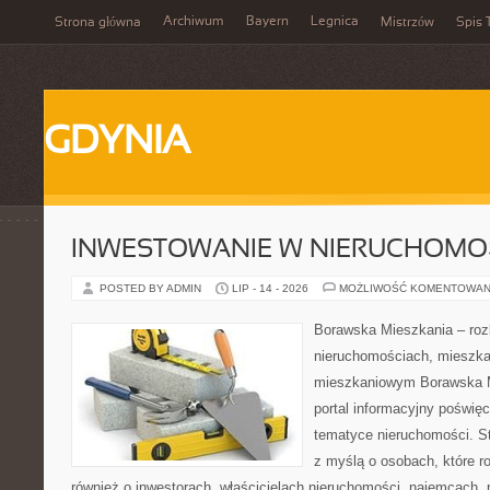
Archiwum
Bayern
Legnica
Strona główna
Mistrzów
Spis 
GDYNIA
INWESTOWANIE W NIERUCHOMO
POSTED BY ADMIN
LIP - 14 - 2026
MOŻLIWOŚĆ KOMENTOWAN
Borawska Mieszkania – roz
nieruchomościach, mieszka
mieszkaniowym Borawska Mi
portal informacyjny poświę
tematyce nieruchomości. S
z myślą o osobach, które r
również o inwestorach, właścicielach nieruchomości, najemcach, 