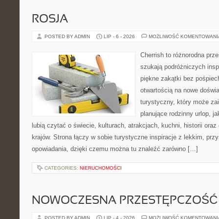
ROSJA
POSTED BY ADMIN
LIP - 6 - 2026
MOŻLIWOŚĆ KOMENTOWAN
Cherrish to różnorodna prze
szukają podróżniczych insp
piękne zakątki bez pośpiec
otwartością na nowe doświa
turystyczny, który może z
planujące rodzinny urlop, ja
lubią czytać o świecie, kulturach, atrakcjach, kuchni, historii ora
krajów. Strona łączy w sobie turystyczne inspiracje z lekkim, p
opowiadania, dzięki czemu można tu znaleźć zarówno […]
CATEGORIES:
NIERUCHOMOŚCI
NOWOCZESNA PRZESTĘPCZOŚĆ
POSTED BY ADMIN
LIP - 4 - 2026
MOŻLIWOŚĆ KOMENTOWAN