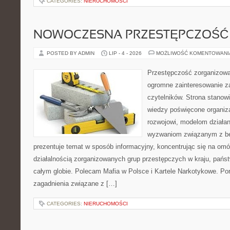
CATEGORIES:
NIERUCHOMOŚCI
NOWOCZESNA PRZESTĘPCZOŚĆ
POSTED BY ADMIN
LIP - 4 - 2026
MOŻLIWOŚĆ KOMENTOWAN
Przestępczość zorganizowan
ogromne zainteresowanie za
czytelników. Strona stano
wiedzy poświęcone organiz
rozwojowi, modelom działan
wyzwaniom związanym z b
prezentuje temat w sposób informacyjny, koncentrując się na om
działalnością zorganizowanych grup przestępczych w kraju, pańs
całym globie. Polecam Mafia w Polsce i Kartele Narkotykowe. Por
zagadnienia związane z […]
CATEGORIES:
NIERUCHOMOŚCI