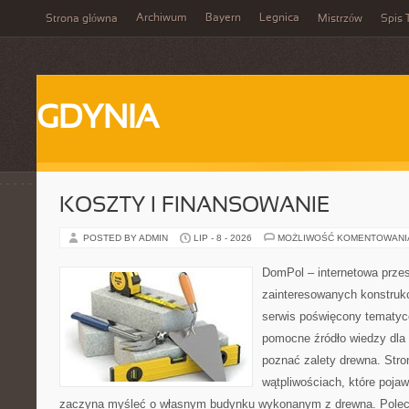
Archiwum
Bayern
Legnica
Strona główna
Mistrzów
Spis 
GDYNIA
KOSZTY I FINANSOWANIE
POSTED BY ADMIN
LIP - 8 - 2026
MOŻLIWOŚĆ KOMENTOWAN
DomPol – internetowa przes
zainteresowanych konstruk
serwis poświęcony tematyc
pomocne źródło wiedzy dla o
poznać zalety drewna. Stro
wątpliwościach, które pojaw
zaczyna myśleć o własnym budynku wykonanym z drewna. Polec