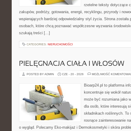
rzetelne teksty dotyczące
zakupów, podróży, gotowania, energii, recyklingu, przyrody i no
wspierających bardziej odpowiedzialny styl życia. Strona została
osobach, które chcą poznawać współczesne wyzwania środowisko
szukają treści […]
CATEGORIES:
NIERUCHOMOŚCI
PIELĘGNACJA CIAŁA I WŁOSÓW
POSTED BY ADMIN
CZE - 20 - 2026
MOŻLIWOŚĆ KOMENTOWA
Bioarp24.pl to platforma in
koncentruje się wokół natura
może być rozumiana jako w
dla osób, które interesują 
składnikach roślinnych. To 
rosnące zainteresowanie n
o wygląd. Polecamy Eko-makijaż i Dermokosmetyki i skóra prob