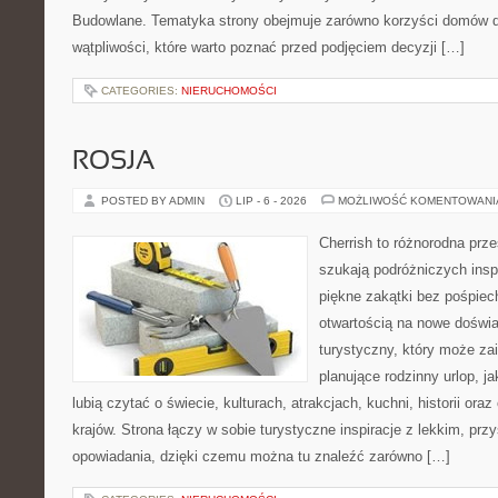
Budowlane. Tematyka strony obejmuje zarówno korzyści domów dr
wątpliwości, które warto poznać przed podjęciem decyzji […]
CATEGORIES:
NIERUCHOMOŚCI
ROSJA
POSTED BY ADMIN
LIP - 6 - 2026
MOŻLIWOŚĆ KOMENTOWAN
Cherrish to różnorodna prze
szukają podróżniczych insp
piękne zakątki bez pośpiec
otwartością na nowe doświa
turystyczny, który może z
planujące rodzinny urlop, ja
lubią czytać o świecie, kulturach, atrakcjach, kuchni, historii ora
krajów. Strona łączy w sobie turystyczne inspiracje z lekkim, p
opowiadania, dzięki czemu można tu znaleźć zarówno […]