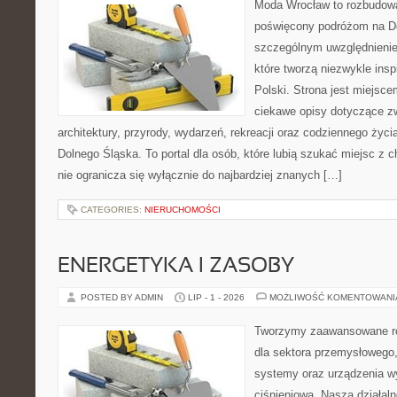
Moda Wrocław to rozbudowa
poświęcony podróżom na D
szczególnym uwzględnienie
które tworzą niezwykle insp
Polski. Strona jest miejsc
ciekawe opisy dotyczące zwie
architektury, przyrody, wydarzeń, rekreacji oraz codziennego życ
Dolnego Śląska. To portal dla osób, które lubią szukać miejsc z
nie ogranicza się wyłącznie do najbardziej znanych […]
CATEGORIES:
NIERUCHOMOŚCI
ENERGETYKA I ZASOBY
POSTED BY ADMIN
LIP - 1 - 2026
MOŻLIWOŚĆ KOMENTOWAN
Tworzymy zaawansowane ro
dla sektora przemysłowego
systemy oraz urządzenia w
ciśnieniową. Nasza działaln