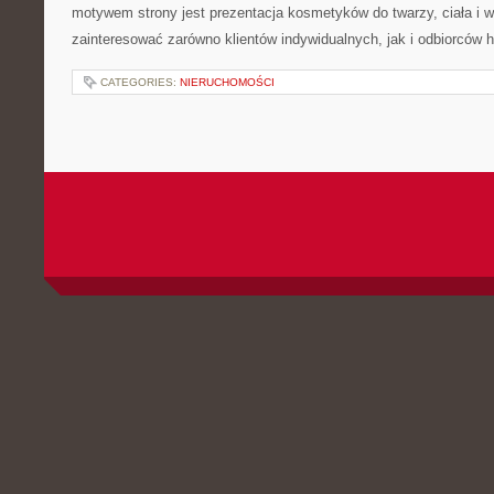
motywem strony jest prezentacja kosmetyków do twarzy, ciała i 
zainteresować zarówno klientów indywidualnych, jak i odbiorców 
CATEGORIES:
NIERUCHOMOŚCI