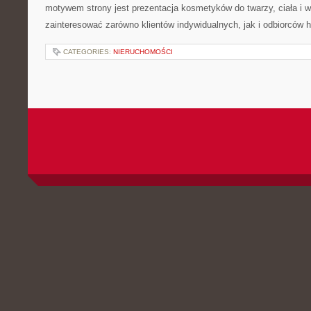
motywem strony jest prezentacja kosmetyków do twarzy, ciała i 
zainteresować zarówno klientów indywidualnych, jak i odbiorców 
CATEGORIES:
NIERUCHOMOŚCI