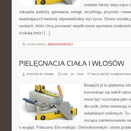
rzetelne teksty dotyczące
zakupów, podróży, gotowania, energii, recyklingu, przyrody i no
wspierających bardziej odpowiedzialny styl życia. Strona została
osobach, które chcą poznawać współczesne wyzwania środowisko
szukają treści […]
CATEGORIES:
NIERUCHOMOŚCI
PIELĘGNACJA CIAŁA I WŁOSÓW
POSTED BY ADMIN
CZE - 20 - 2026
MOŻLIWOŚĆ KOMENTOWA
Bioarp24.pl to platforma in
koncentruje się wokół natura
może być rozumiana jako w
dla osób, które interesują 
składnikach roślinnych. To 
rosnące zainteresowanie n
o wygląd. Polecamy Eko-makijaż i Dermokosmetyki i skóra prob