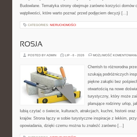
Budowlane. Tematyka strony obejmuje zarówno korzyści domów dr
wątpliwości, które warto poznać przed podjęciem decyzji […]
CATEGORIES:
NIERUCHOMOŚCI
ROSJA
POSTED BY ADMIN
LIP - 6 - 2026
MOŻLIWOŚĆ KOMENTOWAN
Cherrish to różnorodna prze
szukają podróżniczych insp
piękne zakątki bez pośpiec
otwartością na nowe doświa
turystyczny, który może z
planujące rodzinny urlop, ja
lubią czytać o świecie, kulturach, atrakcjach, kuchni, historii ora
krajów. Strona łączy w sobie turystyczne inspiracje z lekkim, p
opowiadania, dzięki czemu można tu znaleźć zarówno […]