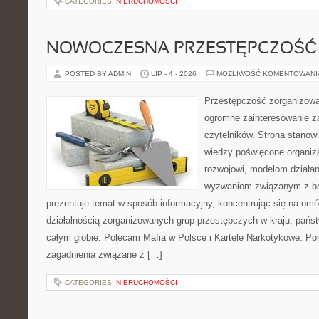
CATEGORIES:
NIERUCHOMOŚCI
NOWOCZESNA PRZESTĘPCZOŚĆ
POSTED BY ADMIN
LIP - 4 - 2026
MOŻLIWOŚĆ KOMENTOWAN
Przestępczość zorganizowan
ogromne zainteresowanie za
czytelników. Strona stano
wiedzy poświęcone organiz
rozwojowi, modelom działan
wyzwaniom związanym z b
prezentuje temat w sposób informacyjny, koncentrując się na om
działalnością zorganizowanych grup przestępczych w kraju, pańs
całym globie. Polecam Mafia w Polsce i Kartele Narkotykowe. Por
zagadnienia związane z […]
CATEGORIES:
NIERUCHOMOŚCI