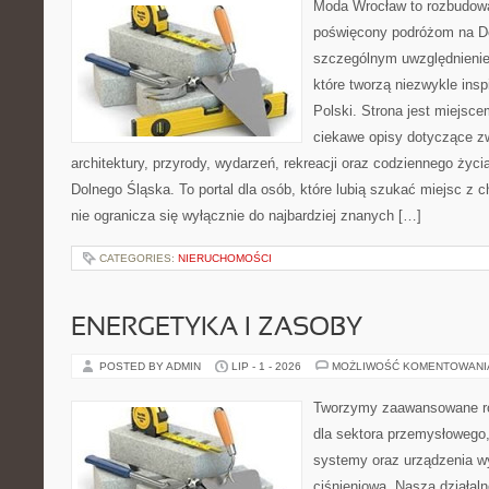
Moda Wrocław to rozbudowa
poświęcony podróżom na D
szczególnym uwzględnienie
które tworzą niezwykle insp
Polski. Strona jest miejsc
ciekawe opisy dotyczące zwie
architektury, przyrody, wydarzeń, rekreacji oraz codziennego życ
Dolnego Śląska. To portal dla osób, które lubią szukać miejsc z
nie ogranicza się wyłącznie do najbardziej znanych […]
CATEGORIES:
NIERUCHOMOŚCI
ENERGETYKA I ZASOBY
POSTED BY ADMIN
LIP - 1 - 2026
MOŻLIWOŚĆ KOMENTOWAN
Tworzymy zaawansowane ro
dla sektora przemysłowego
systemy oraz urządzenia w
ciśnieniową. Nasza działaln