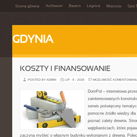
Archiwum
Bayern
Legnica
Strona główna
Mistrzów
Spis 
GDYNIA
KOSZTY I FINANSOWANIE
POSTED BY ADMIN
LIP - 8 - 2026
MOŻLIWOŚĆ KOMENTOWAN
DomPol – internetowa przes
zainteresowanych konstruk
serwis poświęcony tematyc
pomocne źródło wiedzy dla o
poznać zalety drewna. Stro
wątpliwościach, które pojaw
zaczyna myśleć o własnym budynku wykonanym z drewna. Polec