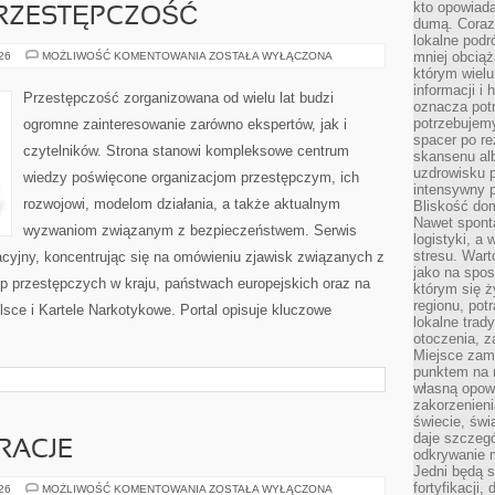
kto opowiad
RZESTĘPCZOŚĆ
dumą. Coraz
lokalne podr
NOWOCZESNA
mniej obciąż
026
MOŻLIWOŚĆ KOMENTOWANIA
ZOSTAŁA WYŁĄCZONA
PRZESTĘPCZOŚĆ
którym wielu
informacji i
Przestępczość zorganizowana od wielu lat budzi
oznacza potr
potrzebujemy
ogromne zainteresowanie zarówno ekspertów, jak i
spacer po r
czytelników. Strona stanowi kompleksowe centrum
skansenu alb
uzdrowisku p
wiedzy poświęcone organizacjom przestępczym, ich
intensywny 
rozwojowi, modelom działania, a także aktualnym
Bliskość do
Nawet spont
wyzwaniom związanym z bezpieczeństwem. Serwis
logistyki, a
stresu. Wart
acyjny, koncentrując się na omówieniu zjawisk związanych z
jako na spo
p przestępczych w kraju, państwach europejskich oraz na
którym się ż
regionu, pot
sce i Kartele Narkotykowe. Portal opisuje kluczowe
lokalne trad
otoczenia, z
Miejsce zam
punktem na m
własną opow
zakorzenieni
świecie, św
daje szczegó
IRACJE
odkrywanie 
Jedni będą 
fortyfikacji,
LIFESTYLE
026
MOŻLIWOŚĆ KOMENTOWANIA
ZOSTAŁA WYŁĄCZONA