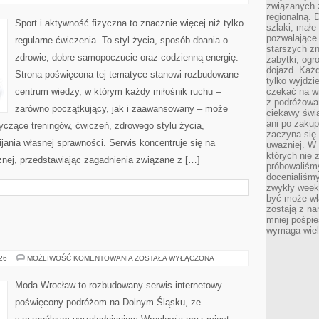
I
związanych 
INSPIRACJE
regionalną. 
Sport i aktywność fizyczna to znacznie więcej niż tylko
szlaki, małe
pozwalające
regularne ćwiczenia. To styl życia, sposób dbania o
starszych z
zdrowie, dobre samopoczucie oraz codzienną energię.
zabytki, ogr
dojazd. Każd
Strona poświęcona tej tematyce stanowi rozbudowane
tylko wyjdzi
centrum wiedzy, w którym każdy miłośnik ruchu –
czekać na wi
z podróżowan
zarówno początkujący, jak i zaawansowany – może
ciekawy świa
ani po zakup
yczące treningów, ćwiczeń, zdrowego stylu życia,
zaczyna się 
ania własnej sprawności. Serwis koncentruje się na
uważniej. W n
których nie 
znej, przedstawiając zagadnienia związane z […]
próbowaliśmy
docenialiśmy
zwykły weeke
być może wł
zostają z na
mniej pośpie
wymaga wielk
ZGORZELEC
026
MOŻLIWOŚĆ KOMENTOWANIA
ZOSTAŁA WYŁĄCZONA
Moda Wrocław to rozbudowany serwis internetowy
poświęcony podróżom na Dolnym Śląsku, ze