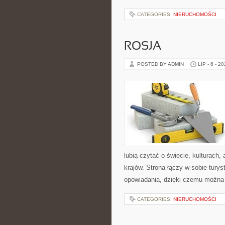
CATEGORIES:
NIERUCHOMOŚCI
ROSJA
POSTED BY ADMIN
LIP - 6 - 2
lubią czytać o świecie, kulturach, 
krajów. Strona łączy w sobie tury
opowiadania, dzięki czemu można
CATEGORIES:
NIERUCHOMOŚCI