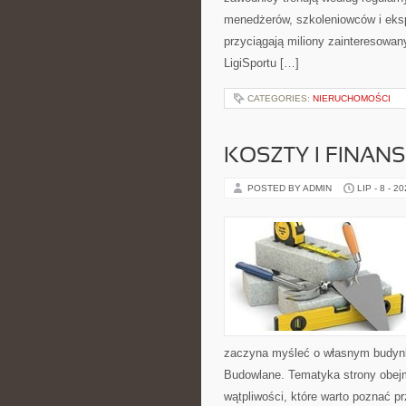
menedżerów, szkoleniowców i eksp
przyciągają miliony zainteresowany
LigiSportu […]
CATEGORIES:
NIERUCHOMOŚCI
KOSZTY I FINAN
POSTED BY ADMIN
LIP - 8 - 2
zaczyna myśleć o własnym budyn
Budowlane. Tematyka strony obejm
wątpliwości, które warto poznać p