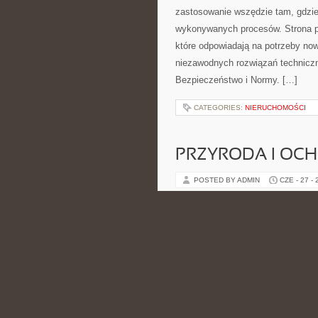
zastosowanie wszędzie tam, gdzie
wykonywanych procesów. Strona pre
które odpowiadają na potrzeby no
niezawodnych rozwiązań technicz
Bezpieczeństwo i Normy. […]
CATEGORIES:
NIERUCHOMOŚCI
PRZYRODA I OC
POSTED BY ADMIN
CZE - 27 -
zakupów, podróży, gotowania, ener