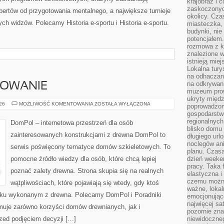
krajobraz i 
zaskoczonych
ertów od przygotowania mentalnego, a największe turnieje
okolicy. Cz
ch widzów. Polecamy Historia e-sportu i Historia e-sportu.
miasteczka, 
budynki, nie 
potencjałem
rozmowa z k
znalezione w
istnieją mie
Lokalna tury
na odhaczani
na odkrywan
SOWANIE
muzeum prow
ukryty międ
KOSZTY
026
MOŻLIWOŚĆ KOMENTOWANIA
ZOSTAŁA WYŁĄCZONA
poprowadzona
I
gospodarstw
FINANSOWANIE
regionalnych
DomPol – internetowa przestrzeń dla osób
blisko domu 
zainteresowanych konstrukcjami z drewna DomPol to
długiego ur
noclegów an
serwis poświęcony tematyce domów szkieletowych. To
planu. Czasa
pomocne źródło wiedzy dla osób, które chcą lepiej
dzień weeke
pracy. Taka 
poznać zalety drewna. Strona skupia się na realnych
elastyczna i
czemu można
wątpliwościach, które pojawiają się wtedy, gdy ktoś
ważne, loka
ku wykonanym z drewna. Polecamy DomPol i Poradniki
emocjonujące
najwięcej sa
uje zarówno korzyści domów drewnianych, jak i
pozornie zna
rzed podjęciem decyzji […]
niewidoczne