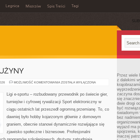
Legnica
Tagi
Mistrzów
Spis Treści
SUB
RUŻYNY
Przez wiele 
z dalekimi w
ZAWODNICY
2026
MOŻLIWOŚĆ KOMENTOWANIA
ZOSTAŁA WYŁĄCZONA
krajobrazam
I
wyprzedzeni
DRUŻYNY
zaczyna dost
Ligi e-sportu – rozbudowany przewodnik po świecie gier,
się znacznie
turniejów i cyfrowej rywalizacji Sport elektroniczny w
dwie drogi o
być rozwiąz
ciągu ostatnich lat przeszedł ogromną przemianę. To, co
świadomym 
dawniej było hobby kojarzonym głównie z domowym
bez nadmier
organizowani
graniem, obecnie stanowi dynamicznie rozwijające się
wyjazd ma p
spojrzenia, 
zjawisko społeczne i biznesowe. Profesjonalni
inaczej patrz
nych programów szkoleniowych, drużyny zatrudniają