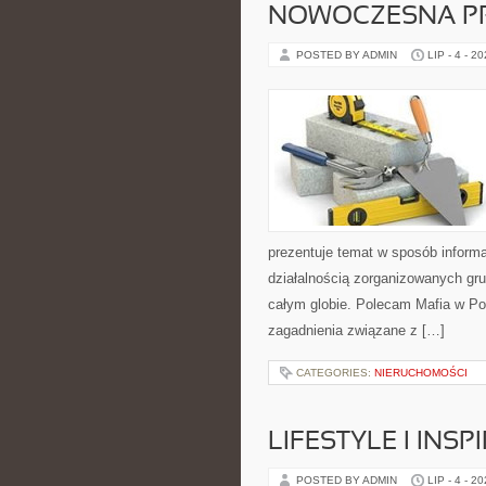
NOWOCZESNA P
POSTED BY ADMIN
LIP - 4 - 2
prezentuje temat w sposób inform
działalnością zorganizowanych gru
całym globie. Polecam Mafia w Pol
zagadnienia związane z […]
CATEGORIES:
NIERUCHOMOŚCI
LIFESTYLE I INSP
POSTED BY ADMIN
LIP - 4 - 2