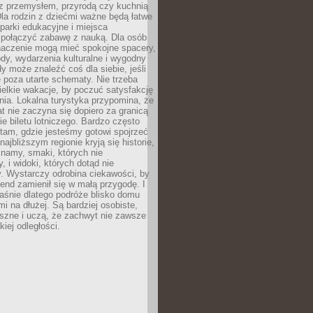
z przemysłem, przyrodą czy kuchnią
Dla rodzin z dziećmi ważne będą łatwe
 parki edukacyjne i miejsca
 połączyć zabawę z nauką. Dla osób
naczenie mogą mieć spokojne spacery,
ody, wydarzenia kulturalne i wygodny
y może znaleźć coś dla siebie, jeśli
e poza utarte schematy. Nie trzeba
elkie wakacje, by poczuć satysfakcję
ia. Lokalna turystyka przypomina, że
t nie zaczyna się dopiero za granicą
ie biletu lotniczego. Bardzo często
tam, gdzie jesteśmy gotowi spojrzeć
ajbliższym regionie kryją się historie,
znamy, smaki, których nie
, i widoki, których dotąd nie
. Wystarczy odrobina ciekawości, by
nd zamienił się w małą przygodę. I
aśnie dlatego podróże blisko domu
mi na dłużej. Są bardziej osobiste,
szne i uczą, że zachwyt nie zawsze
iej odległości.