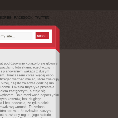
SCRIBE
FACEBOOK
TWITTER
lat podróżowanie kojarzyło się głównie
yjazdami, lotniskami, egzotycznymi
i i planowaniem wakacji z dużym
em. Tymczasem coraz więcej osób
rzegać wartość miejsc, które znajdują
 bliżej, często zaledwie godzinę lub
d domu. Lokalna turystyka przestaje
aniem zastępczym, a staje się
wyborem. Daje możliwość odpoczynku
nych kosztów, bez długiego
a i bez poczucia, że tylko daleki
rawdziwą wartość. To zmiana
która sprawia, że człowiek zaczyna
eć na własny region, jego historię,