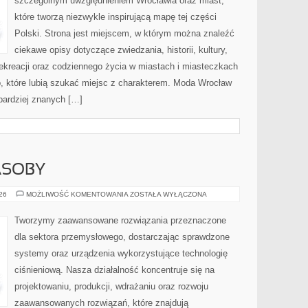
szczególnym uwzględnieniem Wrocławia oraz miast,
które tworzą niezwykle inspirującą mapę tej części
Polski. Strona jest miejscem, w którym można znaleźć
ciekawe opisy dotyczące zwiedzania, historii, kultury,
 rekreacji oraz codziennego życia w miastach i miasteczkach
b, które lubią szukać miejsc z charakterem. Moda Wrocław
jbardziej znanych […]
ASOBY
ENERGETYKA
026
MOŻLIWOŚĆ KOMENTOWANIA
ZOSTAŁA WYŁĄCZONA
I
ZASOBY
Tworzymy zaawansowane rozwiązania przeznaczone
dla sektora przemysłowego, dostarczając sprawdzone
systemy oraz urządzenia wykorzystujące technologię
ciśnieniową. Nasza działalność koncentruje się na
projektowaniu, produkcji, wdrażaniu oraz rozwoju
zaawansowanych rozwiązań, które znajdują