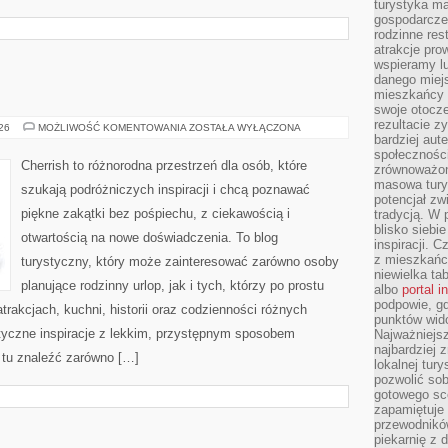
turystyka ma
gospodarcze
rodzinne rest
atrakcje pro
wspieramy lu
danego miejs
mieszkańcy 
swoje otocze
rezultacie z
ROSJA
026
MOŻLIWOŚĆ KOMENTOWANIA
ZOSTAŁA WYŁĄCZONA
bardziej aut
społeczności
Cherrish to różnorodna przestrzeń dla osób, które
zrównoważon
masowa turys
szukają podróżniczych inspiracji i chcą poznawać
potencjał zw
piękne zakątki bez pośpiechu, z ciekawością i
tradycją. W 
blisko siebi
otwartością na nowe doświadczenia. To blog
inspiracji.
z mieszkańc
turystyczny, który może zainteresować zarówno osoby
niewielka ta
planujące rodzinny urlop, jak i tych, którzy po prostu
albo
portal 
podpowie, gd
atrakcjach, kuchni, historii oraz codzienności różnych
punktów wid
styczne inspiracje z lekkim, przystępnym sposobem
Najważniejsz
najbardziej 
 tu znaleźć zarówno […]
lokalnej tur
pozwolić sob
gotowego sce
zapamiętuje
przewodników
piekarnię z