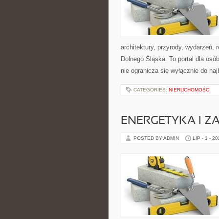
architektury, przyrody, wydarzeń,
Dolnego Śląska. To portal dla osó
nie ogranicza się wyłącznie do na
CATEGORIES:
NIERUCHOMOŚCI
ENERGETYKA I Z
POSTED BY ADMIN
LIP - 1 - 2