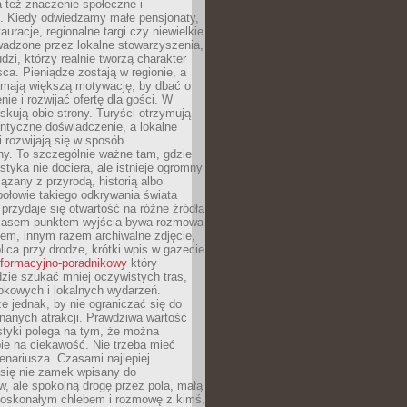
 też znaczenie społeczne i
. Kiedy odwiedzamy małe pensjonaty,
auracje, regionalne targi czy niewielkie
wadzone przez lokalne stowarzyszenia,
dzi, którzy realnie tworzą charakter
ca. Pieniądze zostają w regionie, a
mają większą motywację, by dbać o
nie i rozwijać ofertę dla gości. W
yskują obie strony. Turyści otrzymują
entyczne doświadczenie, a lokalne
 rozwijają się w sposób
y. To szczególnie ważne tam, gdzie
tyka nie dociera, ale istnieje ogromny
iązany z przyrodą, historią albo
połowie takiego odkrywania świata
e przydaje się otwartość na różne źródła
 Czasem punktem wyjścia bywa rozmowa
em, innym razem archiwalne zdjęcie,
blica przy drodze, krótki wpis w gazecie
informacyjno-poradnikowy
który
zie szukać mniej oczywistych tras,
okowych i lokalnych wydarzeń.
e jednak, by nie ograniczać się do
znanych atrakcji. Prawdziwa wartość
ystyki polega na tym, że można
ie na ciekawość. Nie trzeba mieć
nariusza. Czasami najlepiej
 się nie zamek wpisany do
, ale spokojną drogę przez pola, małą
 doskonałym chlebem i rozmowę z kimś,