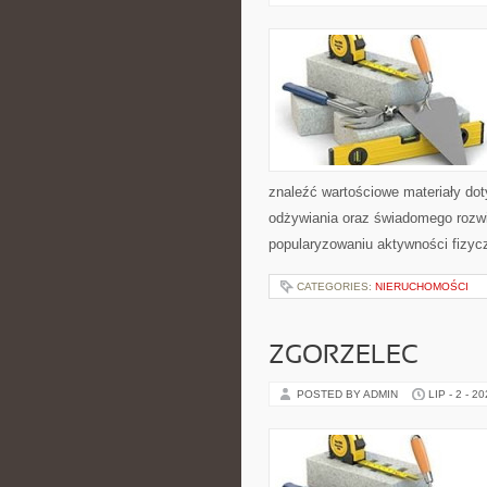
znaleźć wartościowe materiały dot
odżywiania oraz świadomego rozwij
popularyzowaniu aktywności fizyc
CATEGORIES:
NIERUCHOMOŚCI
ZGORZELEC
POSTED BY ADMIN
LIP - 2 - 2