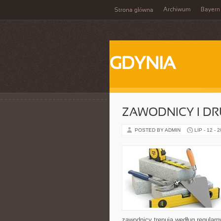
Archiwum
Bayern
Strona główna
GDYNIA
ZAWODNICY I D
POSTED BY ADMIN
LIP - 12 - 
zawodnicy trenują według regular