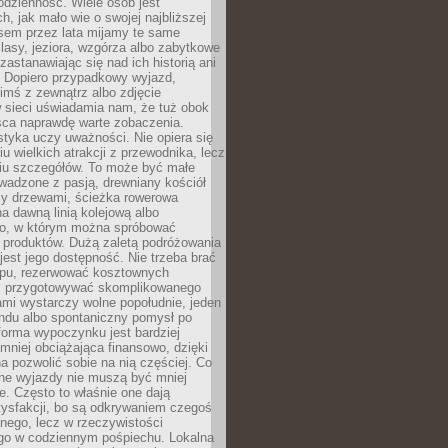
codzienność. Wiele osób jest
, jak mało wie o swojej najbliższej
asem przez lata mijamy te same
lasy, jeziora, wzgórza albo zabytkowe
zastanawiając się nad ich historią ani
. Dopiero przypadkowy wyjazd,
imś z zewnątrz albo zdjęcie
 sieci uświadamia nam, że tuż obok
jsca naprawdę warte zobaczenia.
styka uczy uważności. Nie opiera się
u wielkich atrakcji z przewodnika, lecz
iu szczegółów. To może być małe
adzone z pasją, drewniany kościół
zy drzewami, ścieżka rowerowa
 dawną linią kolejową albo
o, w którym można spróbować
 produktów. Dużą zaletą podróżowania
jest jego dostępność. Nie trzeba brać
lopu, rezerwować kosztownych
i przygotowywać skomplikowanego
mi wystarczy wolne popołudnie, jeden
ndu albo spontaniczny pomysł po
forma wypoczynku jest bardziej
 mniej obciążająca finansowo, dzięki
 pozwolić sobie na nią częściej. Co
lne wyjazdy nie muszą być mniej
. Często to właśnie one dają
tysfakcji, bo są odkrywaniem czegoś
nego, lecz w rzeczywistości
go w codziennym pośpiechu. Lokalna