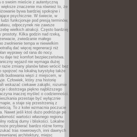
a o swoim mieście z autentyczną
 większe znaczenie ma również to, że
óżowanie bywa bardziej spokojne i
ające psychicznie. W świecie, w
 ludzi funkcjonuje pod presją terminów,
 hałasu, odpoczynek nie zawsze
zebę wielkich atrakcji. Często bardziej
 prostoty. Kilka godzin nad rzeką,
ezerwacie, zwiedzanie małego
o zwolnienie tempa w niewielkim
otrafią dać więcej regeneracji niż
plan wyprawy od rana do nocy.
mu daje też komfort bezpieczeństwa.
aniczny wyjazd nie wymaga dużej
 w razie zmiany planów łatwo wrócić bez
o spojrzeć na lokalną turystykę także
sób budowania więzi z miejscem, w
yje. Człowiek, który zna historię
rafi wskazać ciekawe zakątki, rozumie
ycje i dostrzega piękno najbliższego
aczyna inaczej myśleć o codzienności.
ieszkania przestaje być wyłącznie
apie, a staje się przestrzenią z
ieścią. To z kolei wzmacnia poczucie
a. Nawet jeśli ktoś dużo podróżuje po
iadomość wartości własnego regionu
lny rodzaj dumy i bliskości. Lokalne
może przybierać bardzo różne formy.
szukać tras rowerowych, inni dawnych
 drewnianej architektury, miejsc