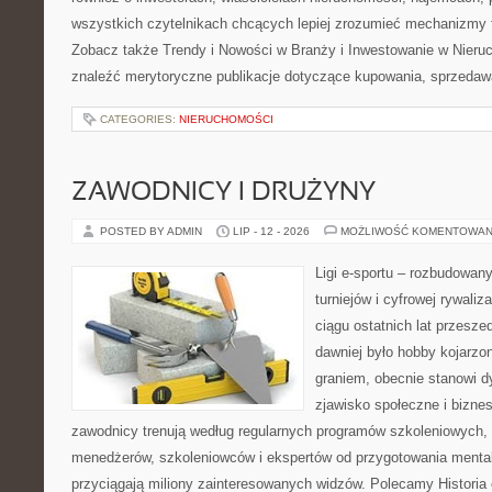
wszystkich czytelnikach chcących lepiej zrozumieć mechanizmy 
Zobacz także Trendy i Nowości w Branży i Inwestowanie w Nier
znaleźć merytoryczne publikacje dotyczące kupowania, sprzedaw
CATEGORIES:
NIERUCHOMOŚCI
ZAWODNICY I DRUŻYNY
POSTED BY ADMIN
LIP - 12 - 2026
MOŻLIWOŚĆ KOMENTOWAN
Ligi e-sportu – rozbudowany
turniejów i cyfrowej rywaliz
ciągu ostatnich lat przesz
dawniej było hobby kojarz
graniem, obecnie stanowi d
zjawisko społeczne i biznes
zawodnicy trenują według regularnych programów szkoleniowych, 
menedżerów, szkoleniowców i ekspertów od przygotowania mentaln
przyciągają miliony zainteresowanych widzów. Polecamy Historia e-