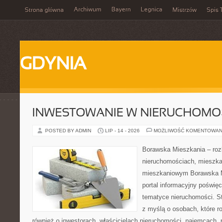
Archiwum
Bayern
Legnica
Strona główna
Mistrzów
Spis 
GDYNIA
INWESTOWANIE W NIERUCHOMO
POSTED BY ADMIN
LIP - 14 - 2026
MOŻLIWOŚĆ KOMENTOWAN
Borawska Mieszkania – roz
nieruchomościach, mieszka
mieszkaniowym Borawska Mi
portal informacyjny poświę
tematyce nieruchomości. S
z myślą o osobach, które r
również o inwestorach, właścicielach nieruchomości, najemcach, 