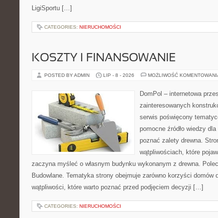
LigiSportu […]
CATEGORIES:
NIERUCHOMOŚCI
KOSZTY I FINANSOWANIE
POSTED BY ADMIN
LIP - 8 - 2026
MOŻLIWOŚĆ KOMENTOWAN
DomPol – internetowa przes
zainteresowanych konstruk
serwis poświęcony tematyc
pomocne źródło wiedzy dla o
poznać zalety drewna. Stro
wątpliwościach, które pojaw
zaczyna myśleć o własnym budynku wykonanym z drewna. Polec
Budowlane. Tematyka strony obejmuje zarówno korzyści domów dr
wątpliwości, które warto poznać przed podjęciem decyzji […]
CATEGORIES:
NIERUCHOMOŚCI