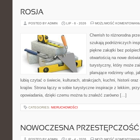
ROSJA
POSTED BY ADMIN
LIP - 6 - 2026
MOŻLIWOŚĆ KOMENTOWAN
Cherrish to różnorodna prze
szukają podróżniczych insp
piękne zakątki bez pośpiec
otwartością na nowe doświa
turystyczny, który może z
planujące rodzinny urlop, ja
lubią czytać o świecie, kulturach, atrakcjach, kuchni, historii ora
krajów. Strona łączy w sobie turystyczne inspiracje z lekkim, p
opowiadania, dzięki czemu można tu znaleźć zarówno […]
CATEGORIES:
NIERUCHOMOŚCI
NOWOCZESNA PRZESTĘPCZOŚĆ
POSTED BY ADMIN
LIP - 4 - 2026
MOŻLIWOŚĆ KOMENTOWAN