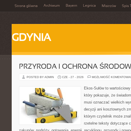
Archiwum
Bayern
Legnica
Strona główna
Mistrzów
Spis 
GDYNIA
PRZYRODA I OCHRONA ŚRODOW
POSTED BY ADMIN
CZE - 27 - 2026
MOŻLIWOŚĆ KOMENTOWA
Ekos-Sułów to wartościowy 
który pokazuje, że świadom
musi oznaczać wielkich wy
decyzji ani kosztownych zm
którym czytelnik może znal
rzetelne teksty dotyczące
zakupów, podróży, gotowania, energii, recyklingu, przyrody i no