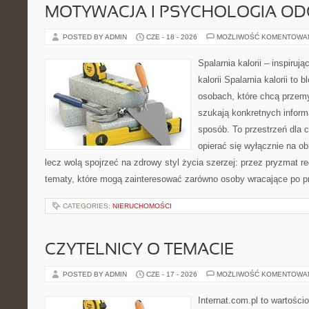
MOTYWACJA I PSYCHOLOGIA O
POSTED BY ADMIN
CZE - 18 - 2026
MOŻLIWOŚĆ KOMENTOWA
Spalarnia kalorii – inspiruj
kalorii Spalarnia kalorii to
osobach, które chcą przemy
szukają konkretnych inform
sposób. To przestrzeń dla c
opierać się wyłącznie na ob
lecz wolą spojrzeć na zdrowy styl życia szerzej: przez pryzmat re
tematy, które mogą zainteresować zarówno osoby wracające po prz
CATEGORIES:
NIERUCHOMOŚCI
CZYTELNICY O TEMACIE
POSTED BY ADMIN
CZE - 17 - 2026
MOŻLIWOŚĆ KOMENTOWA
Internat.com.pl to wartości