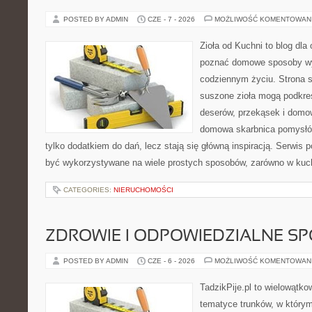
POSTED BY ADMIN
CZE - 7 - 2026
MOŻLIWOŚĆ KOMENTOWAN
Zioła od Kuchni to blog dla 
poznać domowe sposoby wy
codziennym życiu. Strona s
suszone zioła mogą podkreś
deserów, przekąsek i domo
domowa skarbnica pomysłów
tylko dodatkiem do dań, lecz stają się główną inspiracją. Serwis
być wykorzystywane na wiele prostych sposobów, zarówno w kuchn
CATEGORIES:
NIERUCHOMOŚCI
ZDROWIE I ODPOWIEDZIALNE S
POSTED BY ADMIN
CZE - 6 - 2026
MOŻLIWOŚĆ KOMENTOWAN
TadzikPije.pl to wielowątk
tematyce trunków, w który