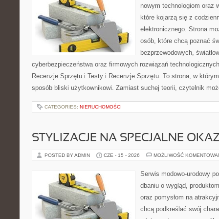
nowym technologiom oraz 
które kojarzą się z codzie
elektronicznego. Strona m
osób, które chcą poznać świ
bezprzewodowych, światłow
cyberbezpieczeństwa oraz firmowych rozwiązań technologicznych.
Recenzje Sprzętu i Testy i Recenzje Sprzętu. To strona, w którym
sposób bliski użytkownikowi. Zamiast suchej teorii, czytelnik mo
CATEGORIES:
NIERUCHOMOŚCI
STYLIZACJE NA SPECJALNE OKAZ
POSTED BY ADMIN
CZE - 15 - 2026
MOŻLIWOŚĆ KOMENTOWA
Serwis modowo-urodowy poś
dbaniu o wygląd, produkto
oraz pomysłom na atrakcyjn
chcą podkreślać swój charak