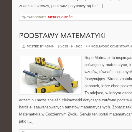
znacznie szerszy, ponieważ przyprawy są tu […]
CATEGORIES:
NIERUCHOMOŚCI
PODSTAWY MATEMATYKI
POSTED BY ADMIN
CZE - 9 - 2026
MOŻLIWOŚĆ KOMENTOWAN
SuperMatma.pl to inspirując
poświęcony matematyce, któ
wzorów, równań i logicznyc
fascynujący. Strona został
osobach, które chcą posze
To miejsce, w którym osoba
egzaminu może znaleźć ciekawostki dotyczące zarówno podstawo
bardziej zaawansowanych tematów matematycznych. Zobacz tak
Matematyka w Codziennym Życiu. Serwis ten portal matematycz
jako […]