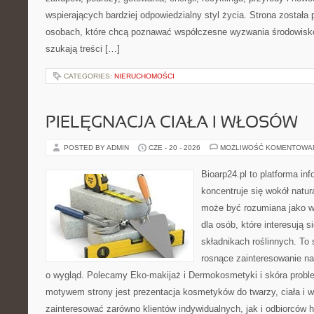
wspierających bardziej odpowiedzialny styl życia. Strona została
osobach, które chcą poznawać współczesne wyzwania środowisko
szukają treści […]
CATEGORIES:
NIERUCHOMOŚCI
PIELĘGNACJA CIAŁA I WŁOSÓW
POSTED BY ADMIN
CZE - 20 - 2026
MOŻLIWOŚĆ KOMENTOWA
Bioarp24.pl to platforma in
koncentruje się wokół natura
może być rozumiana jako w
dla osób, które interesują 
składnikach roślinnych. To 
rosnące zainteresowanie n
o wygląd. Polecamy Eko-makijaż i Dermokosmetyki i skóra prob
motywem strony jest prezentacja kosmetyków do twarzy, ciała i 
zainteresować zarówno klientów indywidualnych, jak i odbiorców 