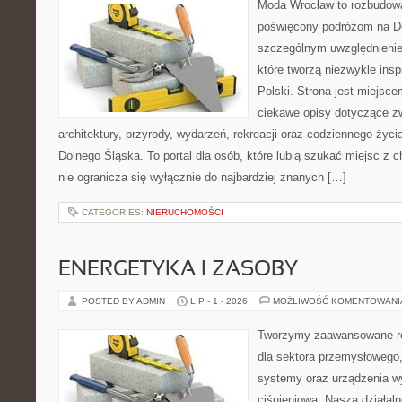
Moda Wrocław to rozbudowa
poświęcony podróżom na D
szczególnym uwzględnienie
które tworzą niezwykle insp
Polski. Strona jest miejsc
ciekawe opisy dotyczące zwie
architektury, przyrody, wydarzeń, rekreacji oraz codziennego życ
Dolnego Śląska. To portal dla osób, które lubią szukać miejsc z
nie ogranicza się wyłącznie do najbardziej znanych […]
CATEGORIES:
NIERUCHOMOŚCI
ENERGETYKA I ZASOBY
POSTED BY ADMIN
LIP - 1 - 2026
MOŻLIWOŚĆ KOMENTOWAN
Tworzymy zaawansowane ro
dla sektora przemysłowego
systemy oraz urządzenia w
ciśnieniową. Nasza działaln