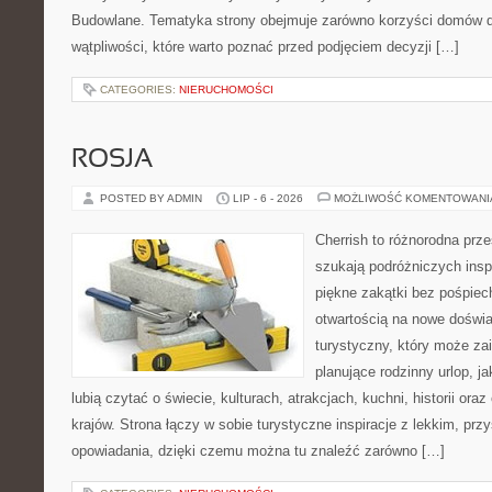
Budowlane. Tematyka strony obejmuje zarówno korzyści domów dr
wątpliwości, które warto poznać przed podjęciem decyzji […]
CATEGORIES:
NIERUCHOMOŚCI
ROSJA
POSTED BY ADMIN
LIP - 6 - 2026
MOŻLIWOŚĆ KOMENTOWAN
Cherrish to różnorodna prze
szukają podróżniczych insp
piękne zakątki bez pośpiec
otwartością na nowe doświa
turystyczny, który może z
planujące rodzinny urlop, ja
lubią czytać o świecie, kulturach, atrakcjach, kuchni, historii ora
krajów. Strona łączy w sobie turystyczne inspiracje z lekkim, p
opowiadania, dzięki czemu można tu znaleźć zarówno […]