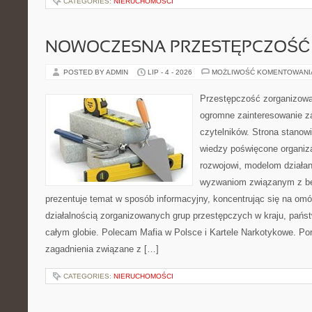
CATEGORIES:
NIERUCHOMOŚCI
NOWOCZESNA PRZESTĘPCZOŚĆ
POSTED BY ADMIN
LIP - 4 - 2026
MOŻLIWOŚĆ KOMENTOWAN
Przestępczość zorganizowan
ogromne zainteresowanie za
czytelników. Strona stano
wiedzy poświęcone organiz
rozwojowi, modelom działan
wyzwaniom związanym z b
prezentuje temat w sposób informacyjny, koncentrując się na om
działalnością zorganizowanych grup przestępczych w kraju, pańs
całym globie. Polecam Mafia w Polsce i Kartele Narkotykowe. Por
zagadnienia związane z […]
CATEGORIES:
NIERUCHOMOŚCI