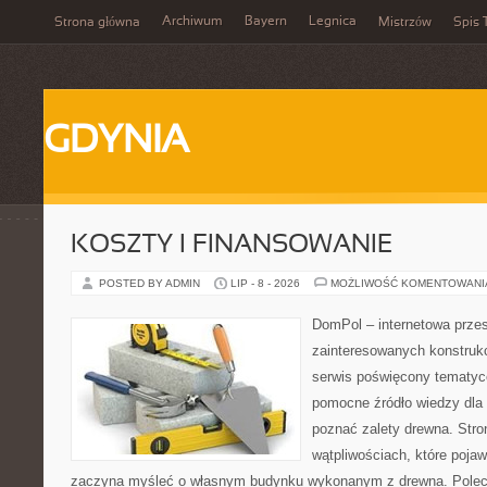
Archiwum
Bayern
Legnica
Strona główna
Mistrzów
Spis 
GDYNIA
KOSZTY I FINANSOWANIE
POSTED BY ADMIN
LIP - 8 - 2026
MOŻLIWOŚĆ KOMENTOWAN
DomPol – internetowa przes
zainteresowanych konstruk
serwis poświęcony tematyc
pomocne źródło wiedzy dla o
poznać zalety drewna. Stro
wątpliwościach, które pojaw
zaczyna myśleć o własnym budynku wykonanym z drewna. Polec