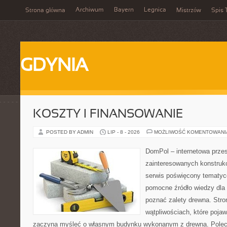
Archiwum
Bayern
Legnica
Strona główna
Mistrzów
Spis 
GDYNIA
KOSZTY I FINANSOWANIE
POSTED BY ADMIN
LIP - 8 - 2026
MOŻLIWOŚĆ KOMENTOWAN
DomPol – internetowa przes
zainteresowanych konstruk
serwis poświęcony tematyc
pomocne źródło wiedzy dla o
poznać zalety drewna. Stro
wątpliwościach, które pojaw
zaczyna myśleć o własnym budynku wykonanym z drewna. Polec