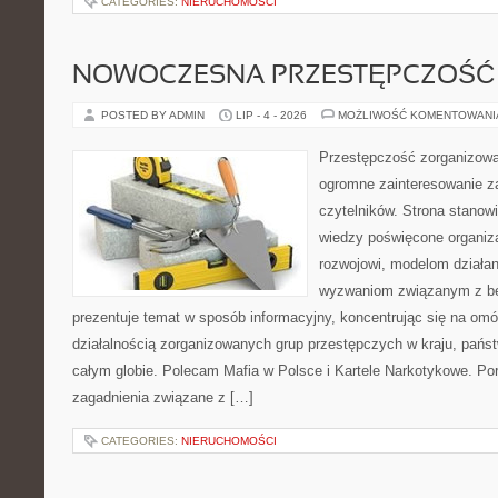
CATEGORIES:
NIERUCHOMOŚCI
NOWOCZESNA PRZESTĘPCZOŚĆ
POSTED BY ADMIN
LIP - 4 - 2026
MOŻLIWOŚĆ KOMENTOWAN
Przestępczość zorganizowan
ogromne zainteresowanie za
czytelników. Strona stano
wiedzy poświęcone organiz
rozwojowi, modelom działan
wyzwaniom związanym z b
prezentuje temat w sposób informacyjny, koncentrując się na om
działalnością zorganizowanych grup przestępczych w kraju, pańs
całym globie. Polecam Mafia w Polsce i Kartele Narkotykowe. Por
zagadnienia związane z […]
CATEGORIES:
NIERUCHOMOŚCI