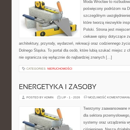
Moda Wrocław to rozbudowa
poświęcony podróżom na D
szczególnym uwzględnienie
które tworzą niezwykle insp
Polski. Strona jest miejsc
ciekawe opisy dotyczące zwie
architektury, przyrody, wydarzeń, rekreacji oraz codziennego życ
Dolnego Śląska. To portal dla osób, które lubią szukać miejsc z
nie ogranicza się wyłącznie do najbardziej znanych […]
CATEGORIES:
NIERUCHOMOŚCI
ENERGETYKA I ZASOBY
POSTED BY ADMIN
LIP - 1 - 2026
MOŻLIWOŚĆ KOMENTOWAN
Tworzymy zaawansowane ro
dla sektora przemysłowego
systemy oraz urządzenia w
ciśnieniową. Nasza działaln