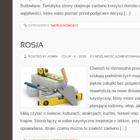
Budowlane. Tematyka strony obejmuje zarówno korzyści domów dr
wątpliwości, które warto poznać przed podjęciem decyzji […]
CATEGORIES:
NIERUCHOMOŚCI
ROSJA
POSTED BY ADMIN
LIP - 6 - 2026
MOŻLIWOŚĆ KOMENTOWAN
Cherrish to różnorodna prze
szukają podróżniczych insp
piękne zakątki bez pośpiec
otwartością na nowe doświa
turystyczny, który może z
planujące rodzinny urlop, ja
lubią czytać o świecie, kulturach, atrakcjach, kuchni, historii ora
krajów. Strona łączy w sobie turystyczne inspiracje z lekkim, p
opowiadania, dzięki czemu można tu znaleźć zarówno […]