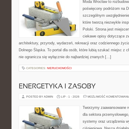
Moda Wrocław to rozbudowa
poświęcony podróżom na D
szczególnym uwzględnienie
które tworzą niezwykle insp
Polski. Strona jest miejsc
ciekawe opisy dotyczące zwie
architektury, przyrody, wydarzeń, rekreacji oraz codziennego życ
Dolnego Śląska. To portal dla osób, które lubią szukać miejsc z
nie ogranicza się wyłącznie do najbardziej znanych […]
CATEGORIES:
NIERUCHOMOŚCI
ENERGETYKA I ZASOBY
POSTED BY ADMIN
LIP - 1 - 2026
MOŻLIWOŚĆ KOMENTOWAN
Tworzymy zaawansowane ro
dla sektora przemysłowego
systemy oraz urządzenia w
ciśnieniową. Nasza działaln