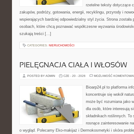
rzetelne teksty dotyczące
zakupów, podróży, gotowania, energii, recyklingu, przyrody i no
wspierających bardziej odpowiedzialny styl życia. Strona została
osobach, które chcą poznawać współczesne wyzwania środowisko
szukają treści […]
CATEGORIES:
NIERUCHOMOŚCI
PIELĘGNACJA CIAŁA I WŁOSÓW
POSTED BY ADMIN
CZE - 20 - 2026
MOŻLIWOŚĆ KOMENTOWA
Bioarp24.pl to platforma in
koncentruje się wokół natura
może być rozumiana jako w
dla osób, które interesują 
składnikach roślinnych. To 
rosnące zainteresowanie n
o wygląd. Polecamy Eko-makijaż i Dermokosmetyki i skóra prob