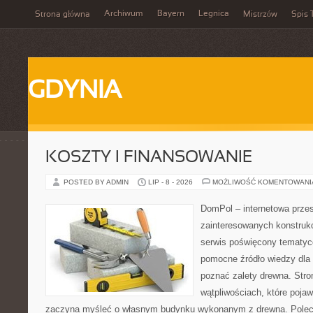
Archiwum
Bayern
Legnica
Strona główna
Mistrzów
Spis 
GDYNIA
KOSZTY I FINANSOWANIE
POSTED BY ADMIN
LIP - 8 - 2026
MOŻLIWOŚĆ KOMENTOWAN
DomPol – internetowa przes
zainteresowanych konstruk
serwis poświęcony tematyc
pomocne źródło wiedzy dla o
poznać zalety drewna. Stro
wątpliwościach, które pojaw
zaczyna myśleć o własnym budynku wykonanym z drewna. Polec