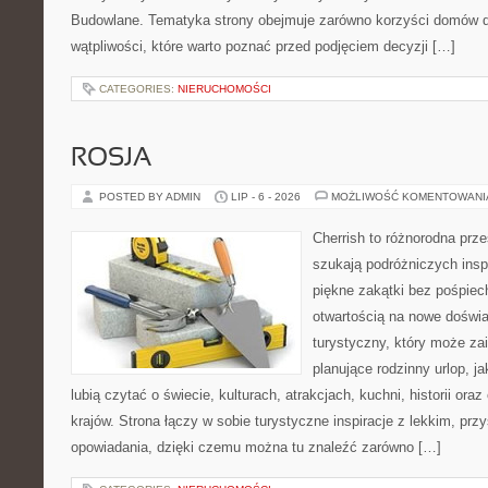
Budowlane. Tematyka strony obejmuje zarówno korzyści domów dr
wątpliwości, które warto poznać przed podjęciem decyzji […]
CATEGORIES:
NIERUCHOMOŚCI
ROSJA
POSTED BY ADMIN
LIP - 6 - 2026
MOŻLIWOŚĆ KOMENTOWAN
Cherrish to różnorodna prze
szukają podróżniczych insp
piękne zakątki bez pośpiec
otwartością na nowe doświa
turystyczny, który może z
planujące rodzinny urlop, ja
lubią czytać o świecie, kulturach, atrakcjach, kuchni, historii ora
krajów. Strona łączy w sobie turystyczne inspiracje z lekkim, p
opowiadania, dzięki czemu można tu znaleźć zarówno […]