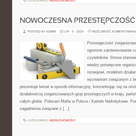
CATEGORIES:
NIERUCHOMOŚCI
NOWOCZESNA PRZESTĘPCZOŚĆ
POSTED BY ADMIN
LIP - 4 - 2026
MOŻLIWOŚĆ KOMENTOWAN
Przestępczość zorganizowan
ogromne zainteresowanie za
czytelników. Strona stano
wiedzy poświęcone organiz
rozwojowi, modelom działan
wyzwaniom związanym z b
prezentuje temat w sposób informacyjny, koncentrując się na om
działalnością zorganizowanych grup przestępczych w kraju, pańs
całym globie. Polecam Mafia w Polsce i Kartele Narkotykowe. Por
zagadnienia związane z […]
CATEGORIES:
NIERUCHOMOŚCI