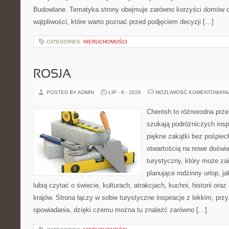
Budowlane. Tematyka strony obejmuje zarówno korzyści domów dr
wątpliwości, które warto poznać przed podjęciem decyzji […]
CATEGORIES:
NIERUCHOMOŚCI
ROSJA
POSTED BY ADMIN
LIP - 6 - 2026
MOŻLIWOŚĆ KOMENTOWAN
Cherrish to różnorodna prze
szukają podróżniczych insp
piękne zakątki bez pośpiec
otwartością na nowe doświa
turystyczny, który może z
planujące rodzinny urlop, ja
lubią czytać o świecie, kulturach, atrakcjach, kuchni, historii ora
krajów. Strona łączy w sobie turystyczne inspiracje z lekkim, p
opowiadania, dzięki czemu można tu znaleźć zarówno […]