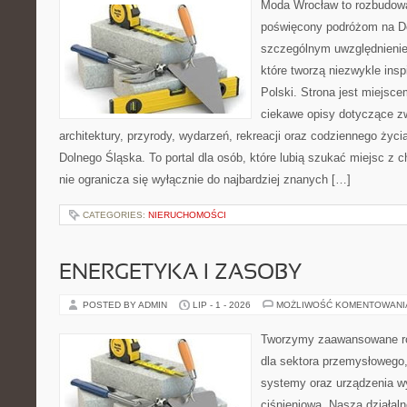
Moda Wrocław to rozbudowa
poświęcony podróżom na D
szczególnym uwzględnienie
które tworzą niezwykle insp
Polski. Strona jest miejsc
ciekawe opisy dotyczące zwie
architektury, przyrody, wydarzeń, rekreacji oraz codziennego życ
Dolnego Śląska. To portal dla osób, które lubią szukać miejsc z
nie ogranicza się wyłącznie do najbardziej znanych […]
CATEGORIES:
NIERUCHOMOŚCI
ENERGETYKA I ZASOBY
POSTED BY ADMIN
LIP - 1 - 2026
MOŻLIWOŚĆ KOMENTOWAN
Tworzymy zaawansowane ro
dla sektora przemysłowego
systemy oraz urządzenia w
ciśnieniową. Nasza działaln