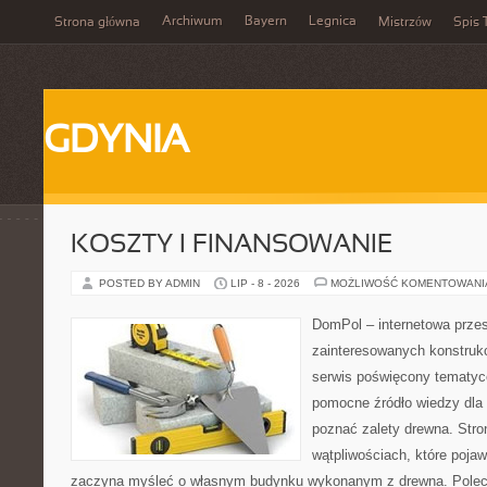
Archiwum
Bayern
Legnica
Strona główna
Mistrzów
Spis 
GDYNIA
KOSZTY I FINANSOWANIE
POSTED BY ADMIN
LIP - 8 - 2026
MOŻLIWOŚĆ KOMENTOWAN
DomPol – internetowa przes
zainteresowanych konstruk
serwis poświęcony tematyc
pomocne źródło wiedzy dla o
poznać zalety drewna. Stro
wątpliwościach, które pojaw
zaczyna myśleć o własnym budynku wykonanym z drewna. Polec