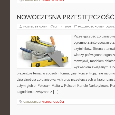
CATEGORIES:
NIERUCHOMOŚCI
NOWOCZESNA PRZESTĘPCZOŚĆ
POSTED BY ADMIN
LIP - 4 - 2026
MOŻLIWOŚĆ KOMENTOWAN
Przestępczość zorganizowan
ogromne zainteresowanie za
czytelników. Strona stano
wiedzy poświęcone organiz
rozwojowi, modelom działan
wyzwaniom związanym z b
prezentuje temat w sposób informacyjny, koncentrując się na om
działalnością zorganizowanych grup przestępczych w kraju, pańs
całym globie. Polecam Mafia w Polsce i Kartele Narkotykowe. Por
zagadnienia związane z […]
CATEGORIES:
NIERUCHOMOŚCI