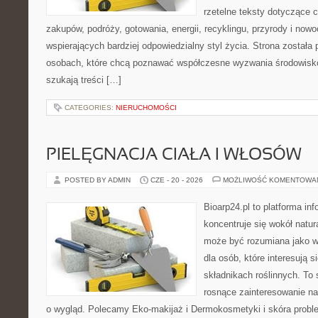
rzetelne teksty dotyczące
zakupów, podróży, gotowania, energii, recyklingu, przyrody i no
wspierających bardziej odpowiedzialny styl życia. Strona została
osobach, które chcą poznawać współczesne wyzwania środowisko
szukają treści […]
CATEGORIES:
NIERUCHOMOŚCI
PIELĘGNACJA CIAŁA I WŁOSÓW
POSTED BY ADMIN
CZE - 20 - 2026
MOŻLIWOŚĆ KOMENTOWA
Bioarp24.pl to platforma in
koncentruje się wokół natura
może być rozumiana jako w
dla osób, które interesują 
składnikach roślinnych. To 
rosnące zainteresowanie n
o wygląd. Polecamy Eko-makijaż i Dermokosmetyki i skóra prob