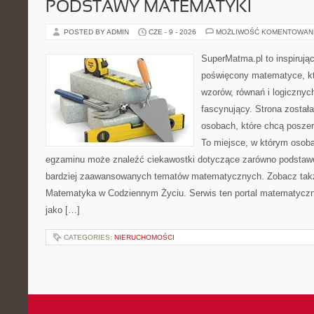
PODSTAWY MATEMATYKI
POSTED BY ADMIN
CZE - 9 - 2026
MOŻLIWOŚĆ KOMENTOWAN
SuperMatma.pl to inspirując
poświęcony matematyce, któ
wzorów, równań i logicznyc
fascynujący. Strona został
osobach, które chcą posze
To miejsce, w którym osoba
egzaminu może znaleźć ciekawostki dotyczące zarówno podstawo
bardziej zaawansowanych tematów matematycznych. Zobacz tak
Matematyka w Codziennym Życiu. Serwis ten portal matematycz
jako […]
CATEGORIES:
NIERUCHOMOŚCI