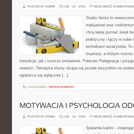
POSTED BY ADMIN
CZE - 19 - 2026
MOŻLIWOŚĆ KOMENTOWA
Studio Veriss to nowoczes
makijażowi oraz codziennym
chcą lepiej poznać świat be
praktyczny i łączy w sobie
technikami wizażystów. To 
inspiracji, w którym można
instrukcje, jak i szersze omówienia. Polecam Pielęgnacja i przygo
nowości. Tematyka strony skupia się przede wszystkim na urodowy
ogranicza się wyłącznie […]
CATEGORIES:
NIERUCHOMOŚCI
MOTYWACJA I PSYCHOLOGIA O
POSTED BY ADMIN
CZE - 18 - 2026
MOŻLIWOŚĆ KOMENTOWA
Spalarnia kalorii – inspiruj