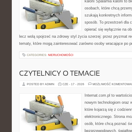
kalorii Spalarnia kalorii to
osobach, które chcą przemy
szukają konkretnych inform
sposób. To przestrzeń dla c
opierać się wyłącznie na ob
lecz wolą spojrzeć na zdrowy styl życia szerzej: przez pryzmat re
tematy, które mogą zainteresować zarówno osoby wracające po prz
CATEGORIES:
NIERUCHOMOŚCI
CZYTELNICY O TEMACIE
POSTED BY ADMIN
CZE - 17 - 2026
MOŻLIWOŚĆ KOMENTOWA
Internat.com.pl to wartości
nowym technologiom oraz 
które kojarzą się z codzie
elektronicznego. Strona m
osób, które chcą poznać świ
bezprzewodowych, światłow