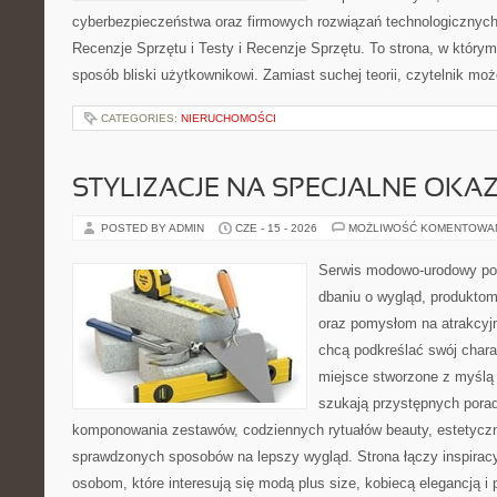
cyberbezpieczeństwa oraz firmowych rozwiązań technologicznych.
Recenzje Sprzętu i Testy i Recenzje Sprzętu. To strona, w którym
sposób bliski użytkownikowi. Zamiast suchej teorii, czytelnik mo
CATEGORIES:
NIERUCHOMOŚCI
STYLIZACJE NA SPECJALNE OKAZ
POSTED BY ADMIN
CZE - 15 - 2026
MOŻLIWOŚĆ KOMENTOWA
Serwis modowo-urodowy poś
dbaniu o wygląd, produkto
oraz pomysłom na atrakcyjn
chcą podkreślać swój charak
miejsce stworzone z myślą 
szukają przystępnych pora
komponowania zestawów, codziennych rytuałów beauty, estetyczny
sprawdzonych sposobów na lepszy wygląd. Strona łączy inspiracy
osobom, które interesują się modą plus size, kobiecą elegancją i