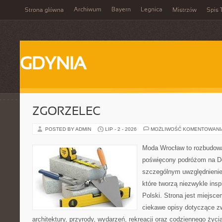
Archiwum
Bayern
Legnica
Strona główna
Mistrzów
Spis 
GDYNIA
ZGORZELEC
POSTED BY ADMIN
LIP - 2 - 2026
MOŻLIWOŚĆ KOMENTOWAN
Moda Wrocław to rozbudowa
poświęcony podróżom na D
szczególnym uwzględnienie
które tworzą niezwykle insp
Polski. Strona jest miejsc
ciekawe opisy dotyczące zwie
architektury, przyrody, wydarzeń, rekreacji oraz codziennego życ