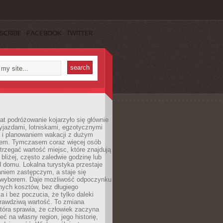
SCRIBE
FACEBOOK
TWITTER
lat podróżowanie kojarzyło się głównie
yjazdami, lotniskami, egzotycznymi
i i planowaniem wakacji z dużym
em. Tymczasem coraz więcej osób
rzegać wartość miejsc, które znajdują
 bliżej, często zaledwie godzinę lub
d domu. Lokalna turystyka przestaje
aniem zastępczym, a staje się
wyborem. Daje możliwość odpoczynku
nych kosztów, bez długiego
a i bez poczucia, że tylko daleki
rawdziwą wartość. To zmiana
która sprawia, że człowiek zaczyna
eć na własny region, jego historię,