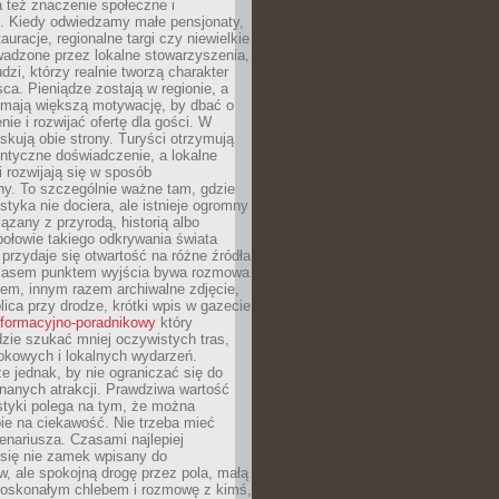
 też znaczenie społeczne i
. Kiedy odwiedzamy małe pensjonaty,
auracje, regionalne targi czy niewielkie
wadzone przez lokalne stowarzyszenia,
dzi, którzy realnie tworzą charakter
ca. Pieniądze zostają w regionie, a
mają większą motywację, by dbać o
nie i rozwijać ofertę dla gości. W
yskują obie strony. Turyści otrzymują
entyczne doświadczenie, a lokalne
 rozwijają się w sposób
y. To szczególnie ważne tam, gdzie
tyka nie dociera, ale istnieje ogromny
iązany z przyrodą, historią albo
połowie takiego odkrywania świata
e przydaje się otwartość na różne źródła
 Czasem punktem wyjścia bywa rozmowa
em, innym razem archiwalne zdjęcie,
blica przy drodze, krótki wpis w gazecie
informacyjno-poradnikowy
który
zie szukać mniej oczywistych tras,
okowych i lokalnych wydarzeń.
e jednak, by nie ograniczać się do
znanych atrakcji. Prawdziwa wartość
ystyki polega na tym, że można
ie na ciekawość. Nie trzeba mieć
nariusza. Czasami najlepiej
 się nie zamek wpisany do
, ale spokojną drogę przez pola, małą
 doskonałym chlebem i rozmowę z kimś,