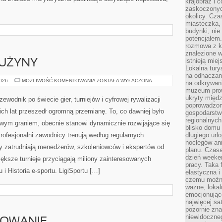
krajobraz i 
zaskoczonych
okolicy. Cz
miasteczka, 
budynki, nie 
potencjałem
rozmowa z k
znalezione w
istnieją mie
RUŻYNY
Lokalna tury
na odhaczani
ZAWODNICY
2026
MOŻLIWOŚĆ KOMENTOWANIA
ZOSTAŁA WYŁĄCZONA
na odkrywan
I
muzeum prow
DRUŻYNY
ukryty międ
ewodnik po świecie gier, turniejów i cyfrowej rywalizacji
poprowadzona
ich lat przeszedł ogromną przemianę. To, co dawniej było
gospodarstw
regionalnych
ym graniem, obecnie stanowi dynamicznie rozwijające się
blisko domu 
rofesjonalni zawodnicy trenują według regularnych
długiego ur
noclegów an
 zatrudniają menedżerów, szkoleniowców i ekspertów od
planu. Czasa
dzień weeke
ększe turnieje przyciągają miliony zainteresowanych
pracy. Taka 
 i Historia e-sportu. LigiSportu […]
elastyczna i
czemu można
ważne, loka
emocjonujące
najwięcej sa
pozornie zna
niewidoczne