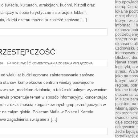
kto opowiad
 o świecie, kulturach, atrakcjach, kuchni, historii oraz
dumą. Coraz
lokalne podr
a łączy w sobie turystyczne inspiracje z lekkim,
mniej obciąż
a, dzięki czemu można tu znaleźć zarówno […]
którym wielu
informacji i
oznacza potr
potrzebujemy
spacer po r
skansenu alb
uzdrowisku p
RZESTĘPCZOŚĆ
intensywny 
Bliskość do
Nawet spont
NOWOCZESNA
026
MOŻLIWOŚĆ KOMENTOWANIA
ZOSTAŁA WYŁĄCZONA
logistyki, a
PRZESTĘPCZOŚĆ
stresu. Wart
od wielu lat budzi ogromne zainteresowanie zarówno
jako na spo
którym się ż
rona stanowi kompleksowe centrum wiedzy poświęcone
regionu, pot
ozwojowi, modelom działania, a także aktualnym wyzwaniom
lokalne trad
otoczenia, z
wis prezentuje temat w sposób informacyjny, koncentrując
Miejsce zam
punktem na m
ych z działalnością zorganizowanych grup przestępczych w
własną opow
z na całym globie. Polecam Mafia w Polsce i Kartele
zakorzenieni
świecie, św
zowe zagadnienia związane z […]
daje szczegó
odkrywanie 
Jedni będą 
fortyfikacji,