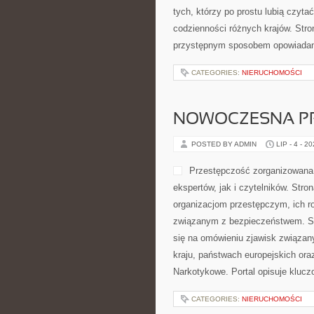
tych, którzy po prostu lubią czytać
codzienności różnych krajów. Stron
przystępnym sposobem opowiadani
CATEGORIES:
NIERUCHOMOŚCI
NOWOCZESNA P
POSTED BY ADMIN
LIP - 4 - 2
Przestępczość zorganizowana 
ekspertów, jak i czytelników. St
organizacjom przestępczym, ich r
związanym z bezpieczeństwem. Ser
się na omówieniu zjawisk związan
kraju, państwach europejskich ora
Narkotykowe. Portal opisuje kluc
CATEGORIES:
NIERUCHOMOŚCI