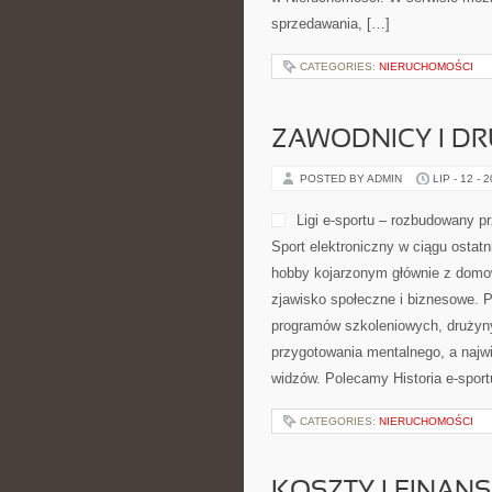
sprzedawania, […]
CATEGORIES:
NIERUCHOMOŚCI
ZAWODNICY I D
POSTED BY ADMIN
LIP - 12 - 
Ligi e-sportu – rozbudowany prz
Sport elektroniczny w ciągu ostatn
hobby kojarzonym głównie z domow
zjawisko społeczne i biznesowe. P
programów szkoleniowych, drużyny
przygotowania mentalnego, a najwi
widzów. Polecamy Historia e-sportu
CATEGORIES:
NIERUCHOMOŚCI