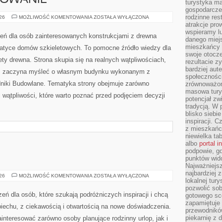
SOWANIE
turystyka ma
gospodarcze
rodzinne rest
KOSZTY
026
MOŻLIWOŚĆ KOMENTOWANIA
ZOSTAŁA WYŁĄCZONA
I
atrakcje pro
FINANSOWANIE
wspieramy lu
zeń dla osób zainteresowanych konstrukcjami z drewna
danego miejs
mieszkańcy 
atyce domów szkieletowych. To pomocne źródło wiedzy dla
swoje otocze
ety drewna. Strona skupia się na realnych wątpliwościach,
rezultacie z
bardziej aut
ktoś zaczyna myśleć o własnym budynku wykonanym z
społeczności
niki Budowlane. Tematyka strony obejmuje zarówno
zrównoważon
masowa turys
 wątpliwości, które warto poznać przed podjęciem decyzji
potencjał zw
tradycją. W 
blisko siebi
inspiracji.
z mieszkańc
niewielka ta
albo
portal 
podpowie, gd
punktów wid
Najważniejsz
najbardziej 
ROSJA
026
MOŻLIWOŚĆ KOMENTOWANIA
ZOSTAŁA WYŁĄCZONA
lokalnej tur
pozwolić sob
zeń dla osób, które szukają podróżniczych inspiracji i chcą
gotowego sce
zapamiętuje
iechu, z ciekawością i otwartością na nowe doświadczenia.
przewodników
piekarnię z
ainteresować zarówno osoby planujące rodzinny urlop, jak i