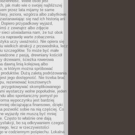
codzienność. Wiele osób jest
, jak mało wie o swojej najbliższej
asem przez lata mijamy te same
lasy, jeziora, wzgórza albo zabytkowe
zastanawiając się nad ich historią ani
. Dopiero przypadkowy wyjazd,
imś z zewnątrz albo zdjęcie
 sieci uświadamia nam, że tuż obok
jsca naprawdę warte zobaczenia.
styka uczy uważności. Nie opiera się
u wielkich atrakcji z przewodnika, lecz
iu szczegółów. To może być małe
adzone z pasją, drewniany kościół
zy drzewami, ścieżka rowerowa
 dawną linią kolejową albo
o, w którym można spróbować
 produktów. Dużą zaletą podróżowania
jest jego dostępność. Nie trzeba brać
lopu, rezerwować kosztownych
i przygotowywać skomplikowanego
mi wystarczy wolne popołudnie, jeden
ndu albo spontaniczny pomysł po
forma wypoczynku jest bardziej
 mniej obciążająca finansowo, dzięki
 pozwolić sobie na nią częściej. Co
lne wyjazdy nie muszą być mniej
. Często to właśnie one dają
tysfakcji, bo są odkrywaniem czegoś
nego, lecz w rzeczywistości
go w codziennym pośpiechu. Lokalna