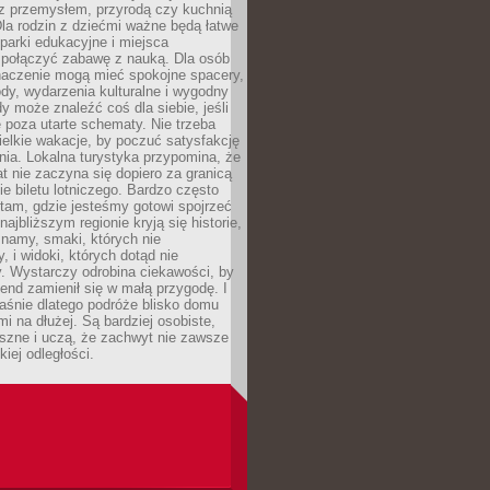
z przemysłem, przyrodą czy kuchnią
Dla rodzin z dziećmi ważne będą łatwe
 parki edukacyjne i miejsca
 połączyć zabawę z nauką. Dla osób
naczenie mogą mieć spokojne spacery,
ody, wydarzenia kulturalne i wygodny
y może znaleźć coś dla siebie, jeśli
e poza utarte schematy. Nie trzeba
elkie wakacje, by poczuć satysfakcję
ia. Lokalna turystyka przypomina, że
t nie zaczyna się dopiero za granicą
ie biletu lotniczego. Bardzo często
tam, gdzie jesteśmy gotowi spojrzeć
ajbliższym regionie kryją się historie,
znamy, smaki, których nie
, i widoki, których dotąd nie
. Wystarczy odrobina ciekawości, by
nd zamienił się w małą przygodę. I
aśnie dlatego podróże blisko domu
mi na dłużej. Są bardziej osobiste,
szne i uczą, że zachwyt nie zawsze
iej odległości.