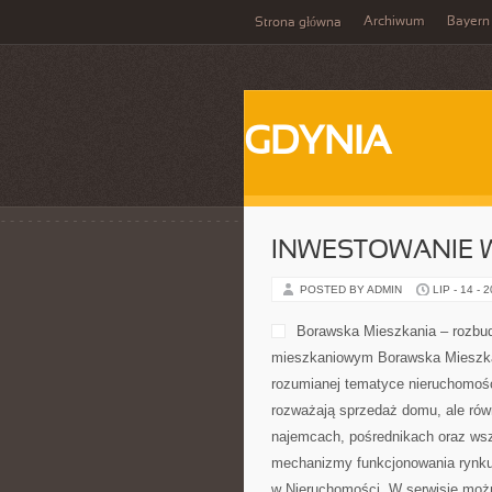
Archiwum
Bayern
Strona główna
GDYNIA
INWESTOWANIE 
POSTED BY ADMIN
LIP - 14 - 
Borawska Mieszkania – rozbud
mieszkaniowym Borawska Mieszkani
rozumianej tematyce nieruchomośc
rozważają sprzedaż domu, ale równ
najemcach, pośrednikach oraz wsz
mechanizmy funkcjonowania rynku
w Nieruchomości. W serwisie możn