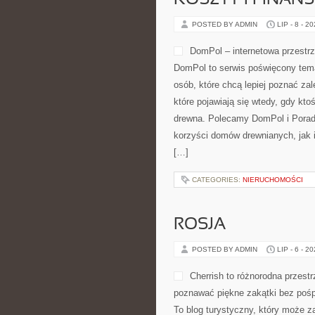
KOSZTY I FINAN
POSTED BY ADMIN
LIP - 8 - 2
DomPol – internetowa przestr
DomPol to serwis poświęcony tem
osób, które chcą lepiej poznać zal
które pojawiają się wtedy, gdy 
drewna. Polecamy DomPol i Porad
korzyści domów drewnianych, jak i
[…]
CATEGORIES:
NIERUCHOMOŚCI
ROSJA
POSTED BY ADMIN
LIP - 6 - 2
Cherrish to różnorodna przestr
poznawać piękne zakątki bez pośp
To blog turystyczny, który może z