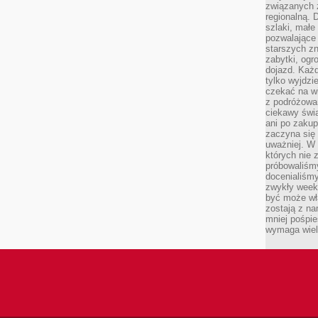
związanych 
regionalną. 
szlaki, małe
pozwalające
starszych z
zabytki, ogr
dojazd. Każd
tylko wyjdzi
czekać na wi
z podróżowan
ciekawy świa
ani po zakup
zaczyna się 
uważniej. W n
których nie 
próbowaliśmy
docenialiśmy
zwykły weeke
być może wł
zostają z na
mniej pośpie
wymaga wielk