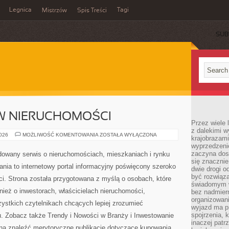
Legnica
Tagi
Mistrzów
Spis Treści
SUB
W NIERUCHOMOŚCI
Przez wiele 
z dalekimi w
INWESTOWANIE
2026
MOŻLIWOŚĆ KOMENTOWANIA
ZOSTAŁA WYŁĄCZONA
krajobrazam
W
wyprzedzeni
NIERUCHOMOŚCI
zaczyna dost
owany serwis o nieruchomościach, mieszkaniach i rynku
się znacznie
a to internetowy portal informacyjny poświęcony szeroko
dwie drogi o
być rozwiąz
i. Strona została przygotowana z myślą o osobach, które
świadomym 
ież o inwestorach, właścicielach nieruchomości,
bez nadmier
organizowani
ystkich czytelnikach chcących lepiej zrozumieć
wyjazd ma p
spojrzenia, 
. Zobacz także Trendy i Nowości w Branży i Inwestowanie
inaczej patrz
a znaleźć merytoryczne publikacje dotyczące kupowania,