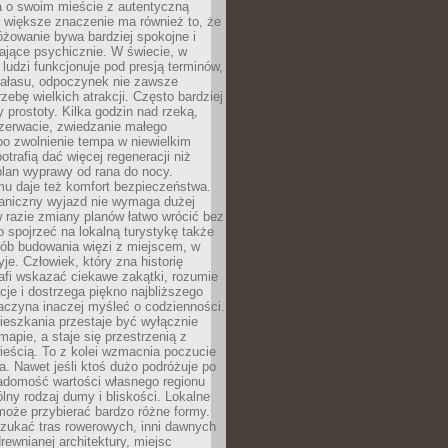
a o swoim mieście z autentyczną
 większe znaczenie ma również to, że
óżowanie bywa bardziej spokojne i
ające psychicznie. W świecie, w
 ludzi funkcjonuje pod presją terminów,
 hałasu, odpoczynek nie zawsze
zebę wielkich atrakcji. Często bardziej
 prostoty. Kilka godzin nad rzeką,
ezerwacie, zwiedzanie małego
o zwolnienie tempa w niewielkim
otrafią dać więcej regeneracji niż
plan wyprawy od rana do nocy.
mu daje też komfort bezpieczeństwa.
aniczny wyjazd nie wymaga dużej
 w razie zmiany planów łatwo wrócić bez
o spojrzeć na lokalną turystykę także
sób budowania więzi z miejscem, w
yje. Człowiek, który zna historię
rafi wskazać ciekawe zakątki, rozumie
ycje i dostrzega piękno najbliższego
aczyna inaczej myśleć o codzienności.
ieszkania przestaje być wyłącznie
apie, a staje się przestrzenią z
ieścią. To z kolei wzmacnia poczucie
a. Nawet jeśli ktoś dużo podróżuje po
iadomość wartości własnego regionu
lny rodzaj dumy i bliskości. Lokalne
może przybierać bardzo różne formy.
szukać tras rowerowych, inni dawnych
 drewnianej architektury, miejsc