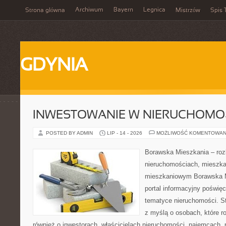
Archiwum
Bayern
Legnica
Strona główna
Mistrzów
Spis 
GDYNIA
INWESTOWANIE W NIERUCHOMO
POSTED BY ADMIN
LIP - 14 - 2026
MOŻLIWOŚĆ KOMENTOWAN
Borawska Mieszkania – roz
nieruchomościach, mieszka
mieszkaniowym Borawska Mi
portal informacyjny poświę
tematyce nieruchomości. S
z myślą o osobach, które r
również o inwestorach, właścicielach nieruchomości, najemcach, 