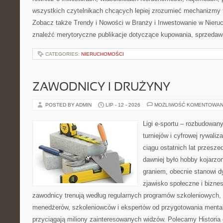
wszystkich czytelnikach chcących lepiej zrozumieć mechanizmy 
Zobacz także Trendy i Nowości w Branży i Inwestowanie w Nier
znaleźć merytoryczne publikacje dotyczące kupowania, sprzedaw
CATEGORIES:
NIERUCHOMOŚCI
ZAWODNICY I DRUŻYNY
POSTED BY ADMIN
LIP - 12 - 2026
MOŻLIWOŚĆ KOMENTOWAN
Ligi e-sportu – rozbudowany
turniejów i cyfrowej rywaliz
ciągu ostatnich lat przesz
dawniej było hobby kojarz
graniem, obecnie stanowi d
zjawisko społeczne i biznes
zawodnicy trenują według regularnych programów szkoleniowych, 
menedżerów, szkoleniowców i ekspertów od przygotowania mentaln
przyciągają miliony zainteresowanych widzów. Polecamy Historia e-