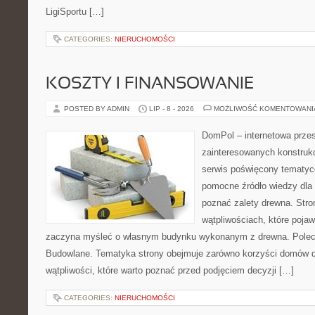
LigiSportu […]
CATEGORIES:
NIERUCHOMOŚCI
KOSZTY I FINANSOWANIE
POSTED BY ADMIN
LIP - 8 - 2026
MOŻLIWOŚĆ KOMENTOWAN
DomPol – internetowa przes
zainteresowanych konstruk
serwis poświęcony tematyc
pomocne źródło wiedzy dla o
poznać zalety drewna. Stro
wątpliwościach, które pojaw
zaczyna myśleć o własnym budynku wykonanym z drewna. Polec
Budowlane. Tematyka strony obejmuje zarówno korzyści domów dr
wątpliwości, które warto poznać przed podjęciem decyzji […]
CATEGORIES:
NIERUCHOMOŚCI