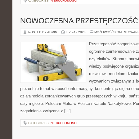
CATEGORIES:
NIERUCHOMOŚCI
NOWOCZESNA PRZESTĘPCZOŚĆ
POSTED BY ADMIN
LIP - 4 - 2026
MOŻLIWOŚĆ KOMENTOWAN
Przestępczość zorganizowan
ogromne zainteresowanie za
czytelników. Strona stano
wiedzy poświęcone organiz
rozwojowi, modelom działan
wyzwaniom związanym z b
prezentuje temat w sposób informacyjny, koncentrując się na om
działalnością zorganizowanych grup przestępczych w kraju, pańs
całym globie. Polecam Mafia w Polsce i Kartele Narkotykowe. Por
zagadnienia związane z […]
CATEGORIES:
NIERUCHOMOŚCI