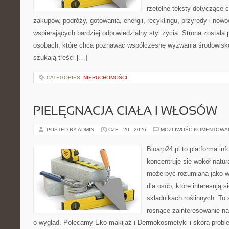
rzetelne teksty dotyczące
zakupów, podróży, gotowania, energii, recyklingu, przyrody i no
wspierających bardziej odpowiedzialny styl życia. Strona została
osobach, które chcą poznawać współczesne wyzwania środowisko
szukają treści […]
CATEGORIES:
NIERUCHOMOŚCI
PIELĘGNACJA CIAŁA I WŁOSÓW
POSTED BY ADMIN
CZE - 20 - 2026
MOŻLIWOŚĆ KOMENTOWA
Bioarp24.pl to platforma in
koncentruje się wokół natura
może być rozumiana jako w
dla osób, które interesują 
składnikach roślinnych. To 
rosnące zainteresowanie n
o wygląd. Polecamy Eko-makijaż i Dermokosmetyki i skóra prob