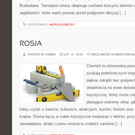
Budowlane. Tematyka strony obejmuje zarówno korzyści domów dr
wątpliwości, które warto poznać przed podjęciem decyzji […]
CATEGORIES:
NIERUCHOMOŚCI
ROSJA
POSTED BY ADMIN
LIP - 6 - 2026
MOŻLIWOŚĆ KOMENTOWAN
Cherrish to różnorodna prze
szukają podróżniczych insp
piękne zakątki bez pośpiec
otwartością na nowe doświa
turystyczny, który może z
planujące rodzinny urlop, ja
lubią czytać o świecie, kulturach, atrakcjach, kuchni, historii ora
krajów. Strona łączy w sobie turystyczne inspiracje z lekkim, p
opowiadania, dzięki czemu można tu znaleźć zarówno […]