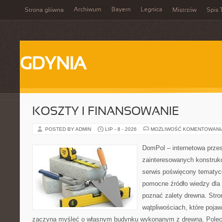
Archiwum
Bayern
Legnica
Strona główna
Mistrzów
Spis 
GDYNIA
KOSZTY I FINANSOWANIE
POSTED BY ADMIN
LIP - 8 - 2026
MOŻLIWOŚĆ KOMENTOWAN
DomPol – internetowa przes
zainteresowanych konstruk
serwis poświęcony tematyc
pomocne źródło wiedzy dla o
poznać zalety drewna. Stro
wątpliwościach, które pojaw
zaczyna myśleć o własnym budynku wykonanym z drewna. Polec