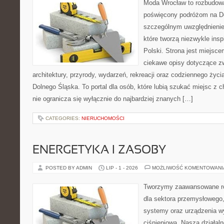
Moda Wrocław to rozbudowa
poświęcony podróżom na D
szczególnym uwzględnienie
które tworzą niezwykle insp
Polski. Strona jest miejsc
ciekawe opisy dotyczące zwie
architektury, przyrody, wydarzeń, rekreacji oraz codziennego życ
Dolnego Śląska. To portal dla osób, które lubią szukać miejsc z
nie ogranicza się wyłącznie do najbardziej znanych […]
CATEGORIES:
NIERUCHOMOŚCI
ENERGETYKA I ZASOBY
POSTED BY ADMIN
LIP - 1 - 2026
MOŻLIWOŚĆ KOMENTOWAN
Tworzymy zaawansowane ro
dla sektora przemysłowego
systemy oraz urządzenia w
ciśnieniową. Nasza działaln