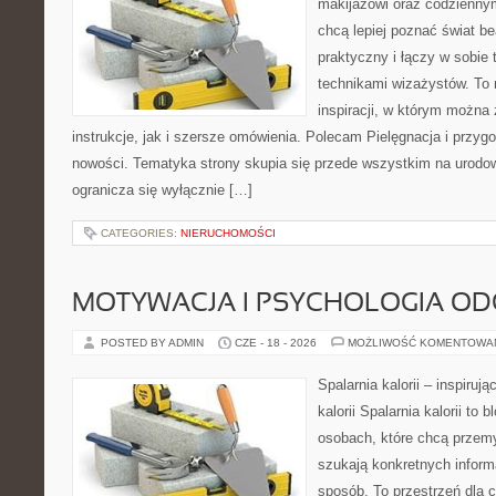
makijażowi oraz codziennym
chcą lepiej poznać świat be
praktyczny i łączy w sobie
technikami wizażystów. To 
inspiracji, w którym można
instrukcje, jak i szersze omówienia. Polecam Pielęgnacja i przygo
nowości. Tematyka strony skupia się przede wszystkim na urodowy
ogranicza się wyłącznie […]
CATEGORIES:
NIERUCHOMOŚCI
MOTYWACJA I PSYCHOLOGIA O
POSTED BY ADMIN
CZE - 18 - 2026
MOŻLIWOŚĆ KOMENTOWA
Spalarnia kalorii – inspiruj
kalorii Spalarnia kalorii to
osobach, które chcą przemy
szukają konkretnych inform
sposób. To przestrzeń dla c