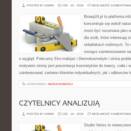
POSTED BY ADMIN
CZE - 20 - 2026
MOŻLIWOŚĆ KOMENTOWA
Bioarp24.pl to platforma in
koncentruje się wokół natura
może być rozumiana jako w
dla osób, które interesują 
składnikach roślinnych. To 
rosnące zainteresowanie n
o wygląd. Polecamy Eko-makijaż i Dermokosmetyki i skóra prob
motywem strony jest prezentacja kosmetyków do twarzy, ciała i 
zainteresować zarówno klientów indywidualnych, jak i odbiorców 
CATEGORIES:
NIERUCHOMOŚCI
CZYTELNICY ANALIZUJĄ
POSTED BY ADMIN
CZE - 19 - 2026
MOŻLIWOŚĆ KOMENTOWA
Studio Veriss to nowoczes