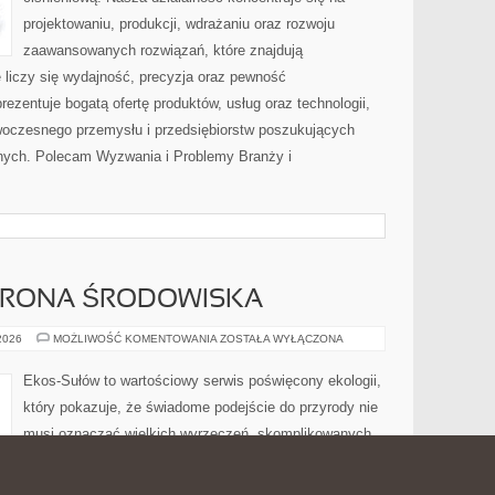
projektowaniu, produkcji, wdrażaniu oraz rozwoju
zaawansowanych rozwiązań, które znajdują
 liczy się wydajność, precyzja oraz pewność
zentuje bogatą ofertę produktów, usług oraz technologii,
woczesnego przemysłu i przedsiębiorstw poszukujących
nych. Polecam Wyzwania i Problemy Branży i
HRONA ŚRODOWISKA
PRZYRODA
 2026
MOŻLIWOŚĆ KOMENTOWANIA
ZOSTAŁA WYŁĄCZONA
I
OCHRONA
ŚRODOWISKA
Ekos-Sułów to wartościowy serwis poświęcony ekologii,
który pokazuje, że świadome podejście do przyrody nie
musi oznaczać wielkich wyrzeczeń, skomplikowanych
decyzji ani kosztownych zmian. To przestrzeń, w
którym czytelnik może znaleźć porady, ciekawostki oraz