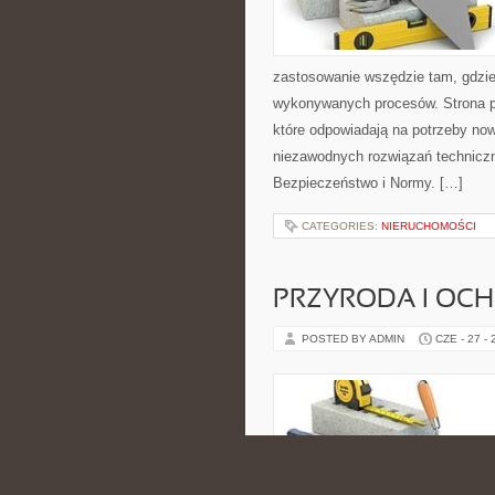
zastosowanie wszędzie tam, gdzie
wykonywanych procesów. Strona pre
które odpowiadają na potrzeby no
niezawodnych rozwiązań technicz
Bezpieczeństwo i Normy. […]
CATEGORIES:
NIERUCHOMOŚCI
PRZYRODA I OC
POSTED BY ADMIN
CZE - 27 -