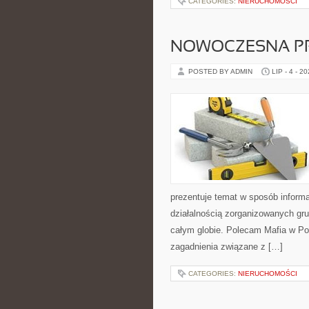
CATEGORIES:
NIERUCHOMOŚCI
NOWOCZESNA P
POSTED BY ADMIN
LIP - 4 - 2
prezentuje temat w sposób inform
działalnością zorganizowanych gru
całym globie. Polecam Mafia w Pol
zagadnienia związane z […]
CATEGORIES:
NIERUCHOMOŚCI