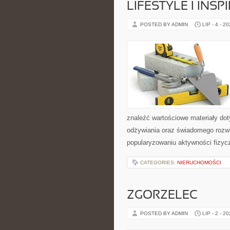
LIFESTYLE I INSP
POSTED BY ADMIN
LIP - 4 - 2
znaleźć wartościowe materiały dot
odżywiania oraz świadomego rozwij
popularyzowaniu aktywności fizyc
CATEGORIES:
NIERUCHOMOŚCI
ZGORZELEC
POSTED BY ADMIN
LIP - 2 - 2