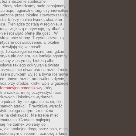
 też znaczenie społeczne i
. Kiedy odwiedzamy małe pensjonaty,
auracje, regionalne targi czy niewielkie
wadzone przez lokalne stowarzyszenia,
dzi, którzy realnie tworzą charakter
ca. Pieniądze zostają w regionie, a
mają większą motywację, by dbać o
nie i rozwijać ofertę dla gości. W
yskują obie strony. Turyści otrzymują
entyczne doświadczenie, a lokalne
 rozwijają się w sposób
y. To szczególnie ważne tam, gdzie
tyka nie dociera, ale istnieje ogromny
iązany z przyrodą, historią albo
połowie takiego odkrywania świata
e przydaje się otwartość na różne źródła
 Czasem punktem wyjścia bywa rozmowa
em, innym razem archiwalne zdjęcie,
blica przy drodze, krótki wpis w gazecie
informacyjno-poradnikowy
który
zie szukać mniej oczywistych tras,
okowych i lokalnych wydarzeń.
e jednak, by nie ograniczać się do
znanych atrakcji. Prawdziwa wartość
ystyki polega na tym, że można
ie na ciekawość. Nie trzeba mieć
nariusza. Czasami najlepiej
 się nie zamek wpisany do
, ale spokojną drogę przez pola, małą
 doskonałym chlebem i rozmowę z kimś,