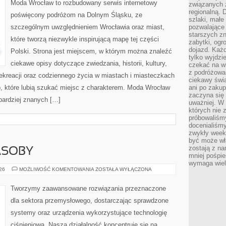
Moda Wrocław to rozbudowany serwis internetowy
związanych 
regionalną. 
poświęcony podróżom na Dolnym Śląsku, ze
szlaki, małe
szczególnym uwzględnieniem Wrocławia oraz miast,
pozwalające
starszych z
które tworzą niezwykle inspirującą mapę tej części
zabytki, ogr
dojazd. Każd
Polski. Strona jest miejscem, w którym można znaleźć
tylko wyjdzi
ciekawe opisy dotyczące zwiedzania, historii, kultury,
czekać na wi
z podróżowan
 rekreacji oraz codziennego życia w miastach i miasteczkach
ciekawy świa
b, które lubią szukać miejsc z charakterem. Moda Wrocław
ani po zakup
zaczyna się 
jbardziej znanych […]
uważniej. W n
których nie 
próbowaliśmy
docenialiśmy
zwykły weeke
być może wł
zostają z na
ASOBY
mniej pośpie
wymaga wielk
ENERGETYKA
026
MOŻLIWOŚĆ KOMENTOWANIA
ZOSTAŁA WYŁĄCZONA
I
ZASOBY
Tworzymy zaawansowane rozwiązania przeznaczone
dla sektora przemysłowego, dostarczając sprawdzone
systemy oraz urządzenia wykorzystujące technologię
ciśnieniową. Nasza działalność koncentruje się na