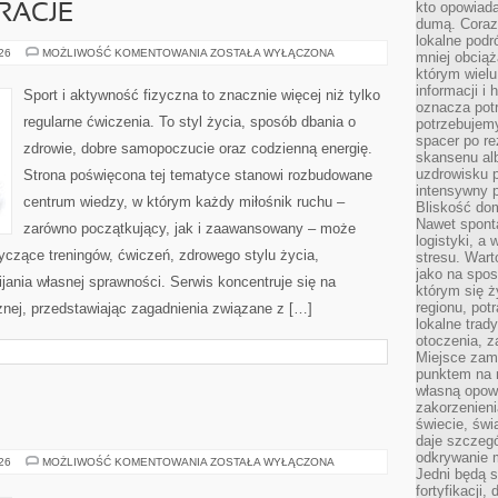
kto opowiad
IRACJE
dumą. Coraz
lokalne podr
LIFESTYLE
026
MOŻLIWOŚĆ KOMENTOWANIA
ZOSTAŁA WYŁĄCZONA
mniej obciąż
I
którym wielu
INSPIRACJE
informacji i
Sport i aktywność fizyczna to znacznie więcej niż tylko
oznacza potr
regularne ćwiczenia. To styl życia, sposób dbania o
potrzebujemy
spacer po r
zdrowie, dobre samopoczucie oraz codzienną energię.
skansenu alb
uzdrowisku p
Strona poświęcona tej tematyce stanowi rozbudowane
intensywny 
centrum wiedzy, w którym każdy miłośnik ruchu –
Bliskość do
Nawet spont
zarówno początkujący, jak i zaawansowany – może
logistyki, a
yczące treningów, ćwiczeń, zdrowego stylu życia,
stresu. Wart
jako na spo
ania własnej sprawności. Serwis koncentruje się na
którym się ż
regionu, pot
znej, przedstawiając zagadnienia związane z […]
lokalne trad
otoczenia, z
Miejsce zam
punktem na m
własną opow
zakorzenieni
świecie, św
daje szczegó
odkrywanie 
ZGORZELEC
026
MOŻLIWOŚĆ KOMENTOWANIA
ZOSTAŁA WYŁĄCZONA
Jedni będą 
fortyfikacji,