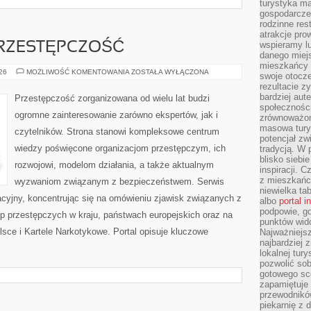
turystyka ma
gospodarcze
rodzinne rest
atrakcje pro
wspieramy lu
RZESTĘPCZOŚĆ
danego miejs
mieszkańcy 
NOWOCZESNA
026
MOŻLIWOŚĆ KOMENTOWANIA
ZOSTAŁA WYŁĄCZONA
swoje otocze
PRZESTĘPCZOŚĆ
rezultacie z
bardziej aut
Przestępczość zorganizowana od wielu lat budzi
społeczności
ogromne zainteresowanie zarówno ekspertów, jak i
zrównoważon
masowa turys
czytelników. Strona stanowi kompleksowe centrum
potencjał zw
wiedzy poświęcone organizacjom przestępczym, ich
tradycją. W 
blisko siebi
rozwojowi, modelom działania, a także aktualnym
inspiracji.
z mieszkańc
wyzwaniom związanym z bezpieczeństwem. Serwis
niewielka ta
acyjny, koncentrując się na omówieniu zjawisk związanych z
albo
portal 
podpowie, gd
p przestępczych w kraju, państwach europejskich oraz na
punktów wid
sce i Kartele Narkotykowe. Portal opisuje kluczowe
Najważniejsz
najbardziej 
lokalnej tur
pozwolić sob
gotowego sce
zapamiętuje
przewodników
piekarnię z