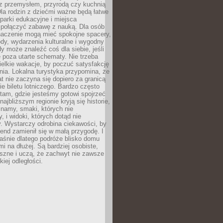
z przemysłem, przyrodą czy kuchnią
Dla rodzin z dziećmi ważne będą łatwe
 parki edukacyjne i miejsca
 połączyć zabawę z nauką. Dla osób
naczenie mogą mieć spokojne spacery,
ody, wydarzenia kulturalne i wygodny
y może znaleźć coś dla siebie, jeśli
e poza utarte schematy. Nie trzeba
elkie wakacje, by poczuć satysfakcję
ia. Lokalna turystyka przypomina, że
t nie zaczyna się dopiero za granicą
ie biletu lotniczego. Bardzo często
tam, gdzie jesteśmy gotowi spojrzeć
ajbliższym regionie kryją się historie,
znamy, smaki, których nie
, i widoki, których dotąd nie
. Wystarczy odrobina ciekawości, by
nd zamienił się w małą przygodę. I
aśnie dlatego podróże blisko domu
mi na dłużej. Są bardziej osobiste,
szne i uczą, że zachwyt nie zawsze
iej odległości.