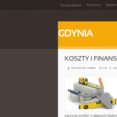
Archiwum
Bayern
Strona główna
GDYNIA
KOSZTY I FINAN
POSTED BY ADMIN
LIP - 8 - 2
zaczyna myśleć o własnym budyn