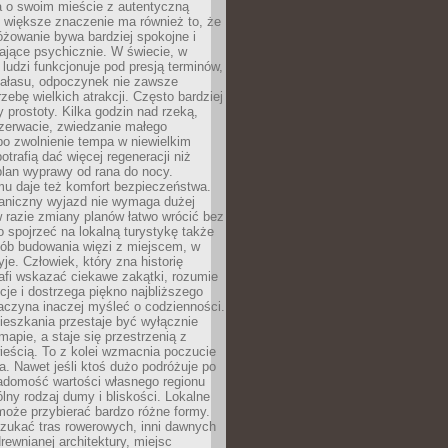
a o swoim mieście z autentyczną
 większe znaczenie ma również to, że
óżowanie bywa bardziej spokojne i
ające psychicznie. W świecie, w
 ludzi funkcjonuje pod presją terminów,
 hałasu, odpoczynek nie zawsze
zebę wielkich atrakcji. Często bardziej
 prostoty. Kilka godzin nad rzeką,
ezerwacie, zwiedzanie małego
o zwolnienie tempa w niewielkim
otrafią dać więcej regeneracji niż
plan wyprawy od rana do nocy.
mu daje też komfort bezpieczeństwa.
aniczny wyjazd nie wymaga dużej
 w razie zmiany planów łatwo wrócić bez
o spojrzeć na lokalną turystykę także
sób budowania więzi z miejscem, w
yje. Człowiek, który zna historię
rafi wskazać ciekawe zakątki, rozumie
ycje i dostrzega piękno najbliższego
aczyna inaczej myśleć o codzienności.
ieszkania przestaje być wyłącznie
apie, a staje się przestrzenią z
ieścią. To z kolei wzmacnia poczucie
a. Nawet jeśli ktoś dużo podróżuje po
iadomość wartości własnego regionu
lny rodzaj dumy i bliskości. Lokalne
może przybierać bardzo różne formy.
szukać tras rowerowych, inni dawnych
 drewnianej architektury, miejsc