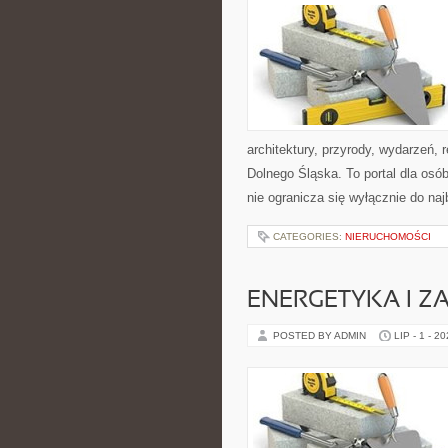
architektury, przyrody, wydarzeń,
Dolnego Śląska. To portal dla osó
nie ogranicza się wyłącznie do na
CATEGORIES:
NIERUCHOMOŚCI
ENERGETYKA I Z
POSTED BY ADMIN
LIP - 1 - 2