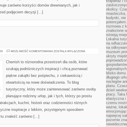
krajobraz i 
zaskoczonych
uje zarówno korzyści domów drewnianych, jak i
okolicy. Cz
rzed podjęciem decyzji […]
miasteczka, 
budynki, nie 
potencjałem
rozmowa z k
znalezione w
istnieją mie
Lokalna tury
na odhaczani
na odkrywan
ROSJA
026
MOŻLIWOŚĆ KOMENTOWANIA
ZOSTAŁA WYŁĄCZONA
muzeum prow
ukryty międ
poprowadzona
Cherrish to różnorodna przestrzeń dla osób, które
gospodarstw
szukają podróżniczych inspiracji i chcą poznawać
regionalnych
blisko domu 
piękne zakątki bez pośpiechu, z ciekawością i
długiego ur
noclegów an
otwartością na nowe doświadczenia. To blog
planu. Czasa
turystyczny, który może zainteresować zarówno osoby
dzień weeke
pracy. Taka 
planujące rodzinny urlop, jak i tych, którzy po prostu
elastyczna i
atrakcjach, kuchni, historii oraz codzienności różnych
czemu można
ważne, loka
styczne inspiracje z lekkim, przystępnym sposobem
emocjonujące
najwięcej sa
 tu znaleźć zarówno […]
pozornie zna
niewidoczne