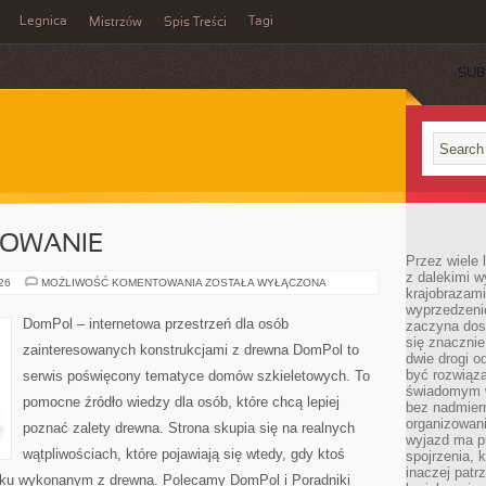
Legnica
Tagi
Mistrzów
Spis Treści
SUB
SOWANIE
Przez wiele 
z dalekimi w
KOSZTY
026
MOŻLIWOŚĆ KOMENTOWANIA
ZOSTAŁA WYŁĄCZONA
krajobrazam
I
FINANSOWANIE
wyprzedzeni
DomPol – internetowa przestrzeń dla osób
zaczyna dost
się znacznie
zainteresowanych konstrukcjami z drewna DomPol to
dwie drogi o
być rozwiąz
serwis poświęcony tematyce domów szkieletowych. To
świadomym 
pomocne źródło wiedzy dla osób, które chcą lepiej
bez nadmier
organizowani
poznać zalety drewna. Strona skupia się na realnych
wyjazd ma p
wątpliwościach, które pojawiają się wtedy, gdy ktoś
spojrzenia, 
inaczej patrz
ku wykonanym z drewna. Polecamy DomPol i Poradniki