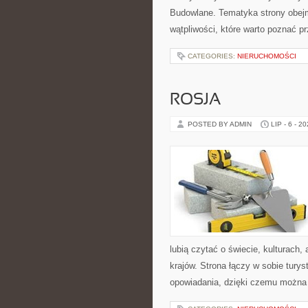
Budowlane. Tematyka strony obejm
wątpliwości, które warto poznać p
CATEGORIES:
NIERUCHOMOŚCI
ROSJA
POSTED BY ADMIN
LIP - 6 - 2
lubią czytać o świecie, kulturach, 
krajów. Strona łączy w sobie tury
opowiadania, dzięki czemu można