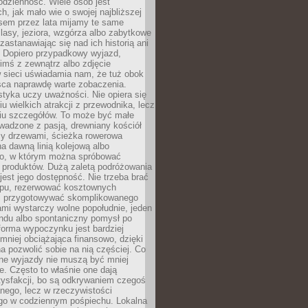
codzienność. Wiele osób jest
, jak mało wie o swojej najbliższej
asem przez lata mijamy te same
lasy, jeziora, wzgórza albo zabytkowe
zastanawiając się nad ich historią ani
. Dopiero przypadkowy wyjazd,
imś z zewnątrz albo zdjęcie
 sieci uświadamia nam, że tuż obok
jsca naprawdę warte zobaczenia.
styka uczy uważności. Nie opiera się
u wielkich atrakcji z przewodnika, lecz
iu szczegółów. To może być małe
adzone z pasją, drewniany kościół
zy drzewami, ścieżka rowerowa
 dawną linią kolejową albo
o, w którym można spróbować
 produktów. Dużą zaletą podróżowania
jest jego dostępność. Nie trzeba brać
lopu, rezerwować kosztownych
i przygotowywać skomplikowanego
mi wystarczy wolne popołudnie, jeden
ndu albo spontaniczny pomysł po
forma wypoczynku jest bardziej
 mniej obciążająca finansowo, dzięki
 pozwolić sobie na nią częściej. Co
lne wyjazdy nie muszą być mniej
. Często to właśnie one dają
tysfakcji, bo są odkrywaniem czegoś
nego, lecz w rzeczywistości
go w codziennym pośpiechu. Lokalna