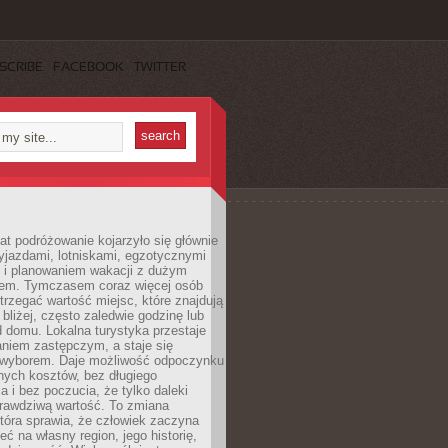
SCRIBE
FACEBOOK
TWITTER
lat podróżowanie kojarzyło się głównie
yjazdami, lotniskami, egzotycznymi
i i planowaniem wakacji z dużym
em. Tymczasem coraz więcej osób
rzegać wartość miejsc, które znajdują
 bliżej, często zaledwie godzinę lub
d domu. Lokalna turystyka przestaje
aniem zastępczym, a staje się
wyborem. Daje możliwość odpoczynku
nych kosztów, bez długiego
a i bez poczucia, że tylko daleki
rawdziwą wartość. To zmiana
która sprawia, że człowiek zaczyna
eć na własny region, jego historię,