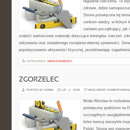
regularne ćwiczenia. To sty
zdrowie, dobre samopoczuci
Strona poświęcona tej tem
centrum wiedzy, w którym k
zarówno początkujący, jak
znaleźć wartościowe materiały dotyczące treningów, ćwiczeń, zdr
odżywiania oraz świadomego rozwijania własnej sprawności. Serwi
popularyzowaniu aktywności fizycznej, przedstawiając zagadnien
CATEGORIES:
NIERUCHOMOŚCI
ZGORZELEC
POSTED BY ADMIN
LIP - 2 - 2026
MOŻLIWOŚĆ KOMENTOWAN
Moda Wrocław to rozbudowa
poświęcony podróżom na D
szczególnym uwzględnienie
które tworzą niezwykle insp
Polski. Strona jest miejsc