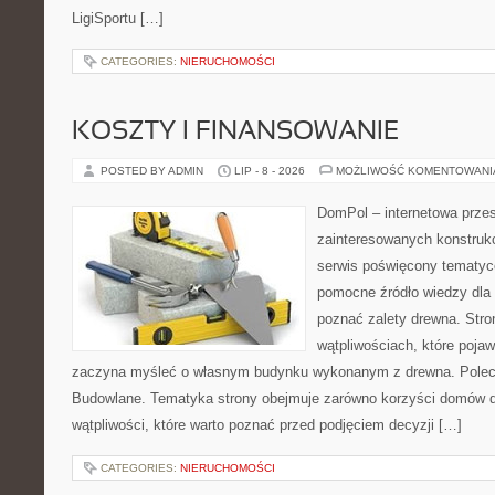
LigiSportu […]
CATEGORIES:
NIERUCHOMOŚCI
KOSZTY I FINANSOWANIE
POSTED BY ADMIN
LIP - 8 - 2026
MOŻLIWOŚĆ KOMENTOWAN
DomPol – internetowa przes
zainteresowanych konstruk
serwis poświęcony tematyc
pomocne źródło wiedzy dla o
poznać zalety drewna. Stro
wątpliwościach, które pojaw
zaczyna myśleć o własnym budynku wykonanym z drewna. Polec
Budowlane. Tematyka strony obejmuje zarówno korzyści domów dr
wątpliwości, które warto poznać przed podjęciem decyzji […]
CATEGORIES:
NIERUCHOMOŚCI