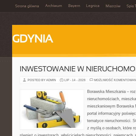
Archiwum
Bayern
Legnica
Strona główna
Mistrzów
Spis 
GDYNIA
INWESTOWANIE W NIERUCHOMO
POSTED BY ADMIN
LIP - 14 - 2026
MOŻLIWOŚĆ KOMENTOWAN
Borawska Mieszkania – roz
nieruchomościach, mieszka
mieszkaniowym Borawska Mi
portal informacyjny poświę
tematyce nieruchomości. S
z myślą o osobach, które r
również o inwestorach, właścicielach nieruchomości, najemcach, 