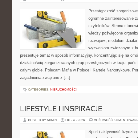
Przestępczość zorganizowan
ogromne zainteresowanie za
czytelników. Strona stano
wiedzy poświęcone organiz
rozwojowi, modelom działan
wyzwaniom związanym z b
prezentuje temat w sposób informacyjny, koncentrując się na om
działalnością zorganizowanych grup przestępczych w kraju, pańs
całym globie. Polecam Mafia w Polsce i Kartele Narkotykowe. Por
zagadnienia związane z […]
CATEGORIES:
NIERUCHOMOŚCI
LIFESTYLE I INSPIRACJE
POSTED BY ADMIN
LIP - 4 - 2026
MOŻLIWOŚĆ KOMENTOWAN
Sport i aktywność fizyczna 