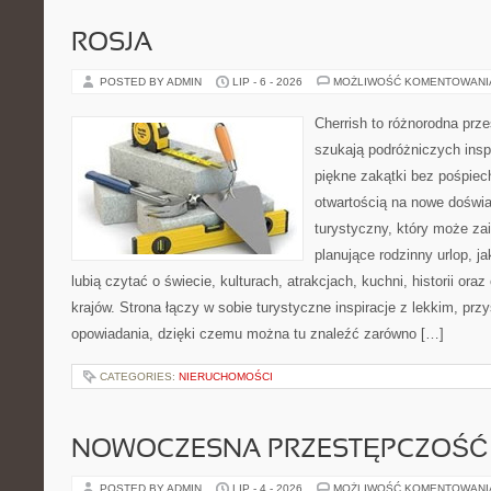
ROSJA
POSTED BY ADMIN
LIP - 6 - 2026
MOŻLIWOŚĆ KOMENTOWAN
Cherrish to różnorodna prze
szukają podróżniczych insp
piękne zakątki bez pośpiec
otwartością na nowe doświa
turystyczny, który może z
planujące rodzinny urlop, ja
lubią czytać o świecie, kulturach, atrakcjach, kuchni, historii ora
krajów. Strona łączy w sobie turystyczne inspiracje z lekkim, p
opowiadania, dzięki czemu można tu znaleźć zarówno […]
CATEGORIES:
NIERUCHOMOŚCI
NOWOCZESNA PRZESTĘPCZOŚĆ
POSTED BY ADMIN
LIP - 4 - 2026
MOŻLIWOŚĆ KOMENTOWAN