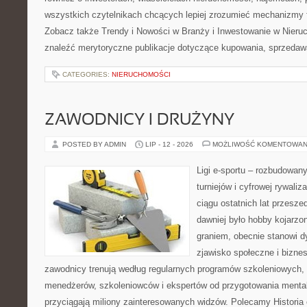
wszystkich czytelnikach chcących lepiej zrozumieć mechanizmy 
Zobacz także Trendy i Nowości w Branży i Inwestowanie w Nier
znaleźć merytoryczne publikacje dotyczące kupowania, sprzedaw
CATEGORIES:
NIERUCHOMOŚCI
ZAWODNICY I DRUŻYNY
POSTED BY ADMIN
LIP - 12 - 2026
MOŻLIWOŚĆ KOMENTOWAN
Ligi e-sportu – rozbudowany
turniejów i cyfrowej rywaliz
ciągu ostatnich lat przesz
dawniej było hobby kojarz
graniem, obecnie stanowi d
zjawisko społeczne i biznes
zawodnicy trenują według regularnych programów szkoleniowych, 
menedżerów, szkoleniowców i ekspertów od przygotowania mentaln
przyciągają miliony zainteresowanych widzów. Polecamy Historia e-