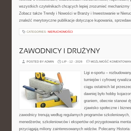
wszystkich czytelnikach chcących lepiej zrozumieć mechanizmy 
Zobacz także Trendy i Nowości w Branży i Inwestowanie w Nier
znaleźć merytoryczne publikacje dotyczące kupowania, sprzedaw
CATEGORIES:
NIERUCHOMOŚCI
ZAWODNICY I DRUŻYNY
POSTED BY ADMIN
LIP - 12 - 2026
MOŻLIWOŚĆ KOMENTOWAN
Ligi e-sportu – rozbudowany
turniejów i cyfrowej rywaliz
ciągu ostatnich lat przesz
dawniej było hobby kojarz
graniem, obecnie stanowi d
zjawisko społeczne i biznes
zawodnicy trenują według regularnych programów szkoleniowych, 
menedżerów, szkoleniowców i ekspertów od przygotowania mentaln
przyciągają miliony zainteresowanych widzów. Polecamy Historia e-