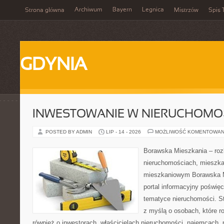
Archiwum
Bayern
Legnica
Strona główna
Mistrzów
Spis 
GDYNIA
INWESTOWANIE W NIERUCHOMO
POSTED BY ADMIN
LIP - 14 - 2026
MOŻLIWOŚĆ KOMENTOWAN
Borawska Mieszkania – roz
nieruchomościach, mieszka
mieszkaniowym Borawska Mi
portal informacyjny poświę
tematyce nieruchomości. S
z myślą o osobach, które r
również o inwestorach, właścicielach nieruchomości, najemcach, 