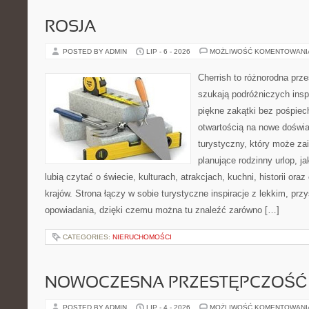
ROSJA
POSTED BY ADMIN
LIP - 6 - 2026
MOŻLIWOŚĆ KOMENTOWAN
Cherrish to różnorodna prze
szukają podróżniczych insp
piękne zakątki bez pośpiec
otwartością na nowe doświa
turystyczny, który może z
planujące rodzinny urlop, ja
lubią czytać o świecie, kulturach, atrakcjach, kuchni, historii ora
krajów. Strona łączy w sobie turystyczne inspiracje z lekkim, p
opowiadania, dzięki czemu można tu znaleźć zarówno […]
CATEGORIES:
NIERUCHOMOŚCI
NOWOCZESNA PRZESTĘPCZOŚĆ
POSTED BY ADMIN
LIP - 4 - 2026
MOŻLIWOŚĆ KOMENTOWAN