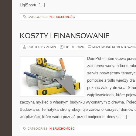
LigiSportu […]
CATEGORIES:
NIERUCHOMOŚCI
KOSZTY I FINANSOWANIE
POSTED BY ADMIN
LIP - 8 - 2026
MOŻLIWOŚĆ KOMENTOWAN
DomPol – internetowa przes
zainteresowanych konstruk
serwis poświęcony tematyc
pomocne źródło wiedzy dla o
poznać zalety drewna. Stro
wątpliwościach, które pojaw
zaczyna myśleć o własnym budynku wykonanym z drewna. Polec
Budowlane. Tematyka strony obejmuje zarówno korzyści domów dr
wątpliwości, które warto poznać przed podjęciem decyzji […]
CATEGORIES:
NIERUCHOMOŚCI