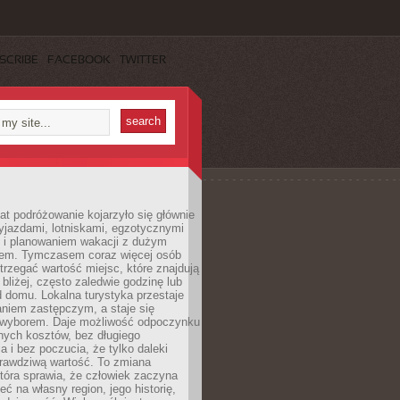
SCRIBE
FACEBOOK
TWITTER
lat podróżowanie kojarzyło się głównie
yjazdami, lotniskami, egzotycznymi
i i planowaniem wakacji z dużym
em. Tymczasem coraz więcej osób
rzegać wartość miejsc, które znajdują
 bliżej, często zaledwie godzinę lub
d domu. Lokalna turystyka przestaje
aniem zastępczym, a staje się
wyborem. Daje możliwość odpoczynku
nych kosztów, bez długiego
a i bez poczucia, że tylko daleki
rawdziwą wartość. To zmiana
która sprawia, że człowiek zaczyna
eć na własny region, jego historię,