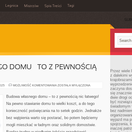
Legnica
Tagi
Mistrzów
Spis Treści
SUB
O DOMU – TO Z PEWNOŚCIĄ
Przez wiele 
z dalekimi w
krajobrazam
wyprzedzeni
BUDOWA
2025
MOŻLIWOŚĆ KOMENTOWANIA
ZOSTAŁA WYŁĄCZONA
zaczyna dost
SWOJEGO
DOMU
się znacznie
–
Budowa własnego domu – to z pewnością nic łatwego!
dwie drogi o
TO
Z
być rozwiąz
Na pewno stawianie domu to wielki koszt, a do tego
PEWNOŚCIĄ
świadomym 
NIC
konieczność poświęcania na to setek godzin. Jednakże
bez nadmier
PROSTEGO!
organizowani
bez wątpienia warto się postarać, bo potem będziemy
wyjazd ma p
spojrzenia, 
mogli mieszkać w ładnym oraz solidnym domostwie.
inaczej patrz
Bardzo trudno w niedługim tekście przedstawić