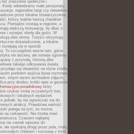
 też znaczenie społeczne i
. Kiedy odwiedzamy małe pensjonaty,
auracje, regionalne targi czy niewielkie
wadzone przez lokalne stowarzyszenia,
dzi, którzy realnie tworzą charakter
ca. Pieniądze zostają w regionie, a
mają większą motywację, by dbać o
nie i rozwijać ofertę dla gości. W
yskują obie strony. Turyści otrzymują
entyczne doświadczenie, a lokalne
 rozwijają się w sposób
y. To szczególnie ważne tam, gdzie
tyka nie dociera, ale istnieje ogromny
iązany z przyrodą, historią albo
połowie takiego odkrywania świata
e przydaje się otwartość na różne źródła
 Czasem punktem wyjścia bywa rozmowa
em, innym razem archiwalne zdjęcie,
blica przy drodze, krótki wpis w gazecie
informacyjno-poradnikowy
który
zie szukać mniej oczywistych tras,
okowych i lokalnych wydarzeń.
e jednak, by nie ograniczać się do
znanych atrakcji. Prawdziwa wartość
ystyki polega na tym, że można
ie na ciekawość. Nie trzeba mieć
nariusza. Czasami najlepiej
 się nie zamek wpisany do
, ale spokojną drogę przez pola, małą
 doskonałym chlebem i rozmowę z kimś,