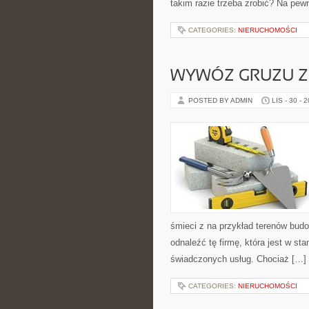
takim razie trzeba zrobić? Na pe
CATEGORIES:
NIERUCHOMOŚCI
WYWÓZ GRUZU 
POSTED BY ADMIN
LIS - 30 - 
śmieci z na przykład terenów budo
odnaleźć tę firmę, która jest w st
świadczonych usług. Chociaż […]
CATEGORIES:
NIERUCHOMOŚCI