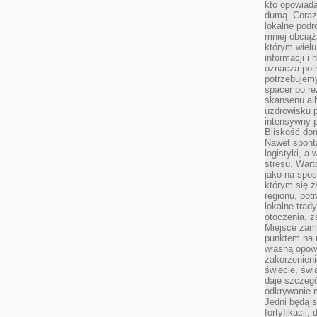
kto opowiad
dumą. Coraz
lokalne podr
mniej obciąż
którym wielu
informacji i
oznacza potr
potrzebujemy
spacer po r
skansenu alb
uzdrowisku p
intensywny 
Bliskość do
Nawet spont
logistyki, a
stresu. Wart
jako na spo
którym się ż
regionu, pot
lokalne trad
otoczenia, z
Miejsce zam
punktem na m
własną opow
zakorzenieni
świecie, św
daje szczegó
odkrywanie 
Jedni będą 
fortyfikacji,