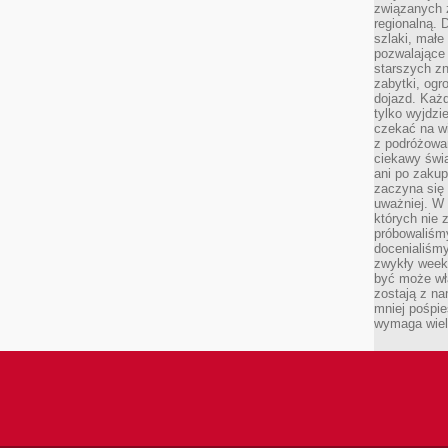
związanych 
regionalną. 
szlaki, małe
pozwalające
starszych z
zabytki, ogr
dojazd. Każd
tylko wyjdzi
czekać na wi
z podróżowan
ciekawy świa
ani po zakup
zaczyna się 
uważniej. W n
których nie 
próbowaliśmy
docenialiśmy
zwykły weeke
być może wł
zostają z na
mniej pośpie
wymaga wielk