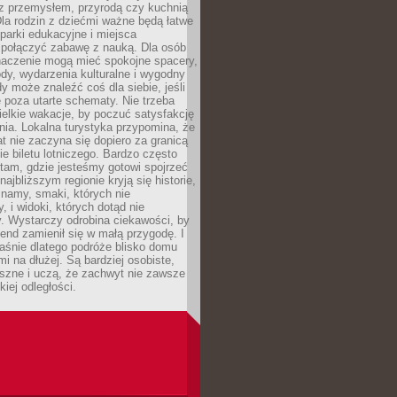
z przemysłem, przyrodą czy kuchnią
Dla rodzin z dziećmi ważne będą łatwe
 parki edukacyjne i miejsca
 połączyć zabawę z nauką. Dla osób
naczenie mogą mieć spokojne spacery,
ody, wydarzenia kulturalne i wygodny
y może znaleźć coś dla siebie, jeśli
e poza utarte schematy. Nie trzeba
elkie wakacje, by poczuć satysfakcję
ia. Lokalna turystyka przypomina, że
t nie zaczyna się dopiero za granicą
ie biletu lotniczego. Bardzo często
tam, gdzie jesteśmy gotowi spojrzeć
ajbliższym regionie kryją się historie,
znamy, smaki, których nie
, i widoki, których dotąd nie
. Wystarczy odrobina ciekawości, by
nd zamienił się w małą przygodę. I
aśnie dlatego podróże blisko domu
mi na dłużej. Są bardziej osobiste,
szne i uczą, że zachwyt nie zawsze
iej odległości.