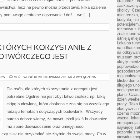
krajobraz i 
zaskoczonych
wnictwa, lecz na pewno można przedstawić kilka szalenie
okolicy. Cz
y pod uwagę centralne ogrzewanie Łódź – we […]
miasteczka, 
budynki, nie 
potencjałem
rozmowa z k
znalezione w
istnieją mie
Lokalna tury
KTÓRYCH KORZYSTANIE Z
na odhaczani
na odkrywan
OTWÓRCZEGO JEST
muzeum prow
ukryty międ
poprowadzona
gospodarstw
regionalnych
DLA
2025
MOŻLIWOŚĆ KOMENTOWANIA
ZOSTAŁA WYŁĄCZONA
blisko domu 
OSÓB,
DLA
długiego ur
KTÓRYCH
Dla osób, dla których skorzystanie z agregatu jest
noclegów an
KORZYSTANIE
Z
planu. Czasa
potrzebne Ogólnie nie jest zbyt łatwo znaleźć np. taką
AGREGATU
dzień weeke
PRĄDOTWÓRCZEGO
ekipę budowlaną, która doskonale zna się na wszelkiego
pracy. Taka 
JEST
NIEZBĘDNE
elastyczna i
rodzaju tematach dotyczących budowlanki. Wszyscy
czemu można
ważne, loka
bardzo dobrze wiemy, że nawet jeżeli jakiś budowlaniec
emocjonujące
ma spore doświadczenie oraz umiejętności,
najwięcej sa
pozornie zna
 czy siak nie przykładać się zbytnio do swojej pracy. Co w
niewidoczne