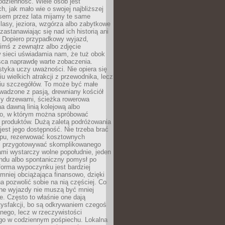
codzienność. Wiele osób jest
, jak mało wie o swojej najbliższej
asem przez lata mijamy te same
lasy, jeziora, wzgórza albo zabytkowe
zastanawiając się nad ich historią ani
. Dopiero przypadkowy wyjazd,
imś z zewnątrz albo zdjęcie
 sieci uświadamia nam, że tuż obok
jsca naprawdę warte zobaczenia.
styka uczy uważności. Nie opiera się
u wielkich atrakcji z przewodnika, lecz
iu szczegółów. To może być małe
adzone z pasją, drewniany kościół
zy drzewami, ścieżka rowerowa
 dawną linią kolejową albo
o, w którym można spróbować
 produktów. Dużą zaletą podróżowania
jest jego dostępność. Nie trzeba brać
lopu, rezerwować kosztownych
i przygotowywać skomplikowanego
mi wystarczy wolne popołudnie, jeden
ndu albo spontaniczny pomysł po
forma wypoczynku jest bardziej
 mniej obciążająca finansowo, dzięki
 pozwolić sobie na nią częściej. Co
lne wyjazdy nie muszą być mniej
. Często to właśnie one dają
tysfakcji, bo są odkrywaniem czegoś
nego, lecz w rzeczywistości
go w codziennym pośpiechu. Lokalna