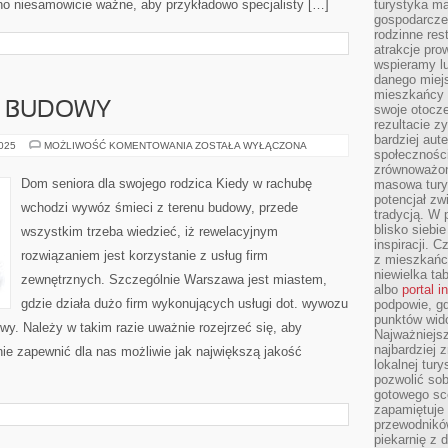
wno niesamowicie ważne, aby przykładowo specjalisty […]
turystyka ma
gospodarcze
rodzinne rest
atrakcje pro
wspieramy lu
danego miejs
mieszkańcy 
Z BUDOWY
swoje otocze
rezultacie z
bardziej aut
WYWÓZ
2025
MOŻLIWOŚĆ KOMENTOWANIA
ZOSTAŁA WYŁĄCZONA
społeczności
GRUZU
Z
zrównoważon
BUDOWY
Dom seniora dla swojego rodzica Kiedy w rachubę
masowa turys
potencjał zw
wchodzi wywóz śmieci z terenu budowy, przede
tradycją. W 
blisko siebi
wszystkim trzeba wiedzieć, iż rewelacyjnym
inspiracji.
rozwiązaniem jest korzystanie z usług firm
z mieszkańc
niewielka ta
zewnętrznych. Szczególnie Warszawa jest miastem,
albo
portal 
gdzie działa dużo firm wykonujących usługi dot. wywozu
podpowie, gd
punktów wid
wy. Należy w takim razie uważnie rozejrzeć się, aby
Najważniejsz
najbardziej 
anie zapewnić dla nas możliwie jak największą jakość
lokalnej tur
pozwolić sob
gotowego sce
zapamiętuje
przewodników
piekarnię z