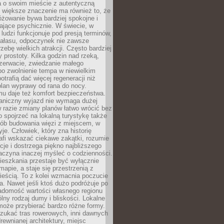
a o swoim mieście z autentyczną
 większe znaczenie ma również to, że
óżowanie bywa bardziej spokojne i
ające psychicznie. W świecie, w
 ludzi funkcjonuje pod presją terminów,
 hałasu, odpoczynek nie zawsze
zebę wielkich atrakcji. Często bardziej
 prostoty. Kilka godzin nad rzeką,
ezerwacie, zwiedzanie małego
o zwolnienie tempa w niewielkim
otrafią dać więcej regeneracji niż
plan wyprawy od rana do nocy.
mu daje też komfort bezpieczeństwa.
aniczny wyjazd nie wymaga dużej
 w razie zmiany planów łatwo wrócić bez
o spojrzeć na lokalną turystykę także
sób budowania więzi z miejscem, w
yje. Człowiek, który zna historię
rafi wskazać ciekawe zakątki, rozumie
ycje i dostrzega piękno najbliższego
aczyna inaczej myśleć o codzienności.
ieszkania przestaje być wyłącznie
apie, a staje się przestrzenią z
ieścią. To z kolei wzmacnia poczucie
a. Nawet jeśli ktoś dużo podróżuje po
iadomość wartości własnego regionu
lny rodzaj dumy i bliskości. Lokalne
może przybierać bardzo różne formy.
szukać tras rowerowych, inni dawnych
 drewnianej architektury, miejsc