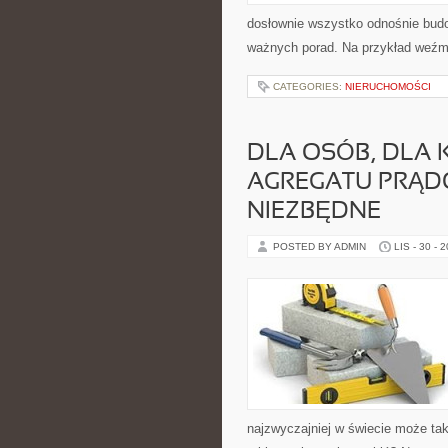
dosłownie wszystko odnośnie budo
ważnych porad. Na przykład weźm
CATEGORIES:
NIERUCHOMOŚCI
DLA OSÓB, DLA 
AGREGATU PRĄD
NIEZBĘDNE
POSTED BY ADMIN
LIS - 30 - 
najzwyczajniej w świecie może tak