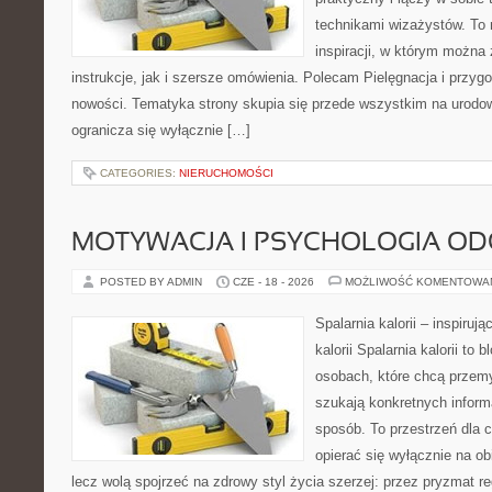
technikami wizażystów. To 
inspiracji, w którym można
instrukcje, jak i szersze omówienia. Polecam Pielęgnacja i przygo
nowości. Tematyka strony skupia się przede wszystkim na urodowy
ogranicza się wyłącznie […]
CATEGORIES:
NIERUCHOMOŚCI
MOTYWACJA I PSYCHOLOGIA O
POSTED BY ADMIN
CZE - 18 - 2026
MOŻLIWOŚĆ KOMENTOWA
Spalarnia kalorii – inspiruj
kalorii Spalarnia kalorii to
osobach, które chcą przemy
szukają konkretnych inform
sposób. To przestrzeń dla c
opierać się wyłącznie na ob
lecz wolą spojrzeć na zdrowy styl życia szerzej: przez pryzmat re