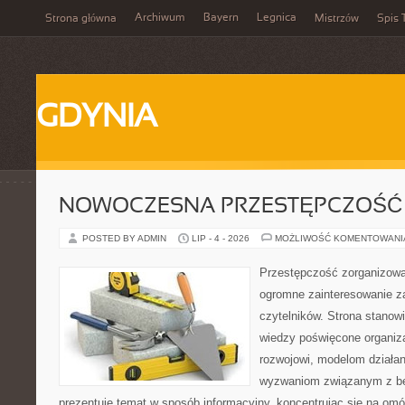
Archiwum
Bayern
Legnica
Strona główna
Mistrzów
Spis 
GDYNIA
NOWOCZESNA PRZESTĘPCZOŚĆ
POSTED BY ADMIN
LIP - 4 - 2026
MOŻLIWOŚĆ KOMENTOWAN
Przestępczość zorganizowan
ogromne zainteresowanie za
czytelników. Strona stano
wiedzy poświęcone organiz
rozwojowi, modelom działan
wyzwaniom związanym z b
prezentuje temat w sposób informacyjny, koncentrując się na om