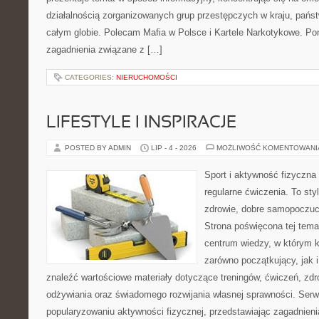
działalnością zorganizowanych grup przestępczych w kraju, pańs
całym globie. Polecam Mafia w Polsce i Kartele Narkotykowe. Por
zagadnienia związane z […]
CATEGORIES:
NIERUCHOMOŚCI
LIFESTYLE I INSPIRACJE
POSTED BY ADMIN
LIP - 4 - 2026
MOŻLIWOŚĆ KOMENTOWAN
Sport i aktywność fizyczna 
regularne ćwiczenia. To sty
zdrowie, dobre samopoczuci
Strona poświęcona tej tem
centrum wiedzy, w którym k
zarówno początkujący, jak
znaleźć wartościowe materiały dotyczące treningów, ćwiczeń, zdr
odżywiania oraz świadomego rozwijania własnej sprawności. Serwi
popularyzowaniu aktywności fizycznej, przedstawiając zagadnien