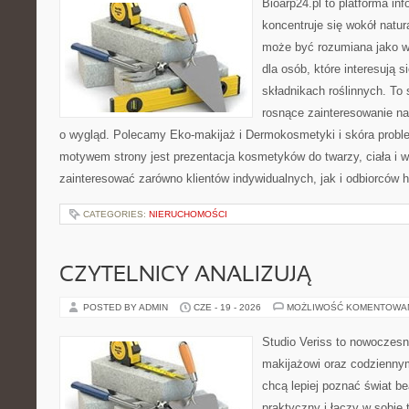
Bioarp24.pl to platforma in
koncentruje się wokół natura
może być rozumiana jako w
dla osób, które interesują 
składnikach roślinnych. To 
rosnące zainteresowanie n
o wygląd. Polecamy Eko-makijaż i Dermokosmetyki i skóra prob
motywem strony jest prezentacja kosmetyków do twarzy, ciała i 
zainteresować zarówno klientów indywidualnych, jak i odbiorców 
CATEGORIES:
NIERUCHOMOŚCI
CZYTELNICY ANALIZUJĄ
POSTED BY ADMIN
CZE - 19 - 2026
MOŻLIWOŚĆ KOMENTOWA
Studio Veriss to nowoczes
makijażowi oraz codziennym
chcą lepiej poznać świat be
praktyczny i łączy w sobie