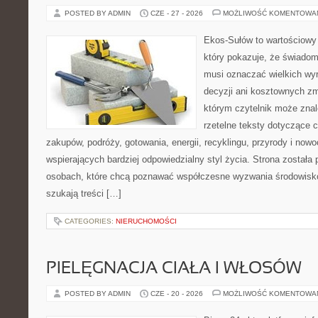
POSTED BY ADMIN
CZE - 27 - 2026
MOŻLIWOŚĆ KOMENTOWA
Ekos-Sułów to wartościowy 
który pokazuje, że świadom
musi oznaczać wielkich wy
decyzji ani kosztownych zm
którym czytelnik może znal
rzetelne teksty dotyczące
zakupów, podróży, gotowania, energii, recyklingu, przyrody i no
wspierających bardziej odpowiedzialny styl życia. Strona została
osobach, które chcą poznawać współczesne wyzwania środowisko
szukają treści […]
CATEGORIES:
NIERUCHOMOŚCI
PIELĘGNACJA CIAŁA I WŁOSÓW
POSTED BY ADMIN
CZE - 20 - 2026
MOŻLIWOŚĆ KOMENTOWA