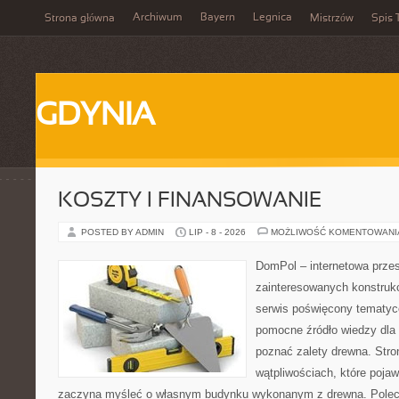
Archiwum
Bayern
Legnica
Strona główna
Mistrzów
Spis 
GDYNIA
KOSZTY I FINANSOWANIE
POSTED BY ADMIN
LIP - 8 - 2026
MOŻLIWOŚĆ KOMENTOWAN
DomPol – internetowa przes
zainteresowanych konstruk
serwis poświęcony tematyc
pomocne źródło wiedzy dla o
poznać zalety drewna. Stro
wątpliwościach, które pojaw
zaczyna myśleć o własnym budynku wykonanym z drewna. Polec