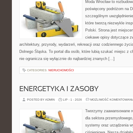
Moda Wrocław to rozbudowa
poświęcony podróżom na D
szczególnym uwzględnienie
które tworzą niezwykle insp
Polski. Strona jest miejsc
ciekawe opisy dotyczące zwie
architektury, przyrody, wydarzeń, rekreacji oraz codziennego życ
Dolnego Śląska. To portal dla osób, które lubią szukać miejsc z
nie ogranicza się wyłącznie do najbardziej znanych […]
CATEGORIES:
NIERUCHOMOŚCI
ENERGETYKA I ZASOBY
POSTED BY ADMIN
LIP - 1 - 2026
MOŻLIWOŚĆ KOMENTOWAN
Tworzymy zaawansowane ro
dla sektora przemysłowego
systemy oraz urządzenia w
ciśnieniową. Nasza działaln