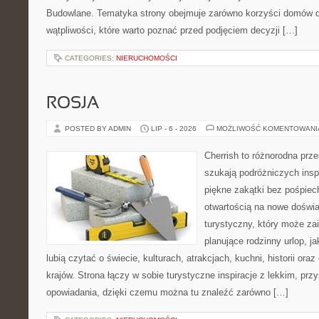
Budowlane. Tematyka strony obejmuje zarówno korzyści domów dr
wątpliwości, które warto poznać przed podjęciem decyzji […]
CATEGORIES:
NIERUCHOMOŚCI
ROSJA
POSTED BY ADMIN
LIP - 6 - 2026
MOŻLIWOŚĆ KOMENTOWAN
Cherrish to różnorodna prze
szukają podróżniczych insp
piękne zakątki bez pośpiec
otwartością na nowe doświa
turystyczny, który może z
planujące rodzinny urlop, ja
lubią czytać o świecie, kulturach, atrakcjach, kuchni, historii ora
krajów. Strona łączy w sobie turystyczne inspiracje z lekkim, p
opowiadania, dzięki czemu można tu znaleźć zarówno […]