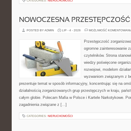
CATEGORIES:
NIERUCHOMOŚCI
NOWOCZESNA PRZESTĘPCZOŚĆ
POSTED BY ADMIN
LIP - 4 - 2026
MOŻLIWOŚĆ KOMENTOWAN
Przestępczość zorganizowan
ogromne zainteresowanie za
czytelników. Strona stano
wiedzy poświęcone organiz
rozwojowi, modelom działan
wyzwaniom związanym z b
prezentuje temat w sposób informacyjny, koncentrując się na om
działalnością zorganizowanych grup przestępczych w kraju, pańs
całym globie. Polecam Mafia w Polsce i Kartele Narkotykowe. Por
zagadnienia związane z […]
CATEGORIES:
NIERUCHOMOŚCI