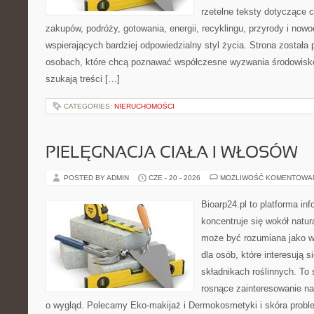
rzetelne teksty dotyczące
zakupów, podróży, gotowania, energii, recyklingu, przyrody i no
wspierających bardziej odpowiedzialny styl życia. Strona została
osobach, które chcą poznawać współczesne wyzwania środowisko
szukają treści […]
CATEGORIES:
NIERUCHOMOŚCI
PIELĘGNACJA CIAŁA I WŁOSÓW
POSTED BY ADMIN
CZE - 20 - 2026
MOŻLIWOŚĆ KOMENTOWA
Bioarp24.pl to platforma in
koncentruje się wokół natura
może być rozumiana jako w
dla osób, które interesują 
składnikach roślinnych. To 
rosnące zainteresowanie n
o wygląd. Polecamy Eko-makijaż i Dermokosmetyki i skóra prob