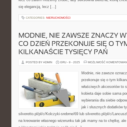
się elegancją, lecz […]
CATEGORIES:
NIERUCHOMOŚCI
MODNIE, NIE ZAWSZE ZNACZY W
CO DZIEŃ PRZEKONUJE SIĘ O TY
KILKANAŚCIE TYSIĘCY PAŃ
POSTED BY ADMIN
GRU - 9 - 2025
MOŻLIWOŚĆ KOMENTOWAN
Modnie, nie zawsze oznacz
przekonuje się o tym kilkan
właściwych akcesoriów to 
kobieta daje sobie sama por
wybierania dla siebie odpow
jak i słusznych dodatków t
silveretto.pl/pl/c/Kolczyki-srebrne/69 lub silveretto.pl/pl/c/Lancu
na kreowanie własnego wizerunku tak jak mamy na to chętkę, ale 