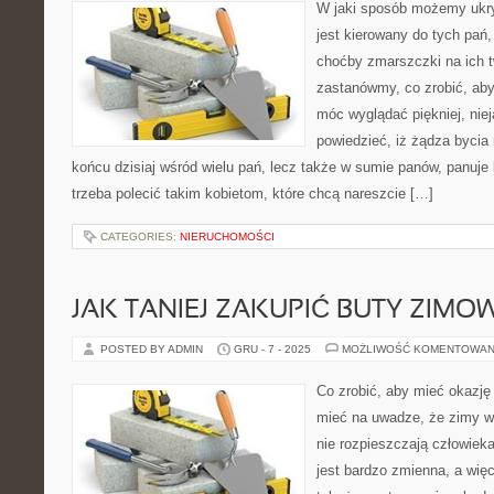
W jaki sposób możemy ukry
jest kierowany do tych pań
choćby zmarszczki na ich t
zastanówmy, co zrobić, aby
móc wyglądać piękniej, nie
powiedzieć, iż żądza bycia
końcu dzisiaj wśród wielu pań, lecz także w sumie panów, panuje
trzeba polecić takim kobietom, które chcą nareszcie […]
CATEGORIES:
NIERUCHOMOŚCI
JAK TANIEJ ZAKUPIĆ BUTY ZIMO
POSTED BY ADMIN
GRU - 7 - 2025
MOŻLIWOŚĆ KOMENTOWAN
Co zrobić, aby mieć okazję
mieć na uwadze, że zimy w
nie rozpieszczają człowiek
jest bardzo zmienna, a wi