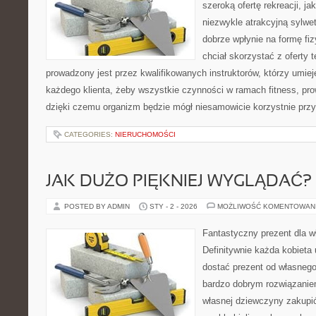
szeroką ofertę rekreacji, j
niezwykle atrakcyjną sylwe
dobrze wpłynie na formę fi
chciał skorzystać z oferty te
prowadzony jest przez kwalifikowanych instruktorów, którzy umieję
każdego klienta, żeby wszystkie czynności w ramach fitness, pr
dzięki czemu organizm będzie mógł niesamowicie korzystnie prz
CATEGORIES:
NIERUCHOMOŚCI
JAK DUŻO PIĘKNIEJ WYGLĄDAĆ?
POSTED BY ADMIN
STY - 2 - 2026
MOŻLIWOŚĆ KOMENTOWAN
Fantastyczny prezent dla w
Definitywnie każda kobieta 
dostać prezent od własneg
bardzo dobrym rozwiązaniem
własnej dziewczyny zakupić