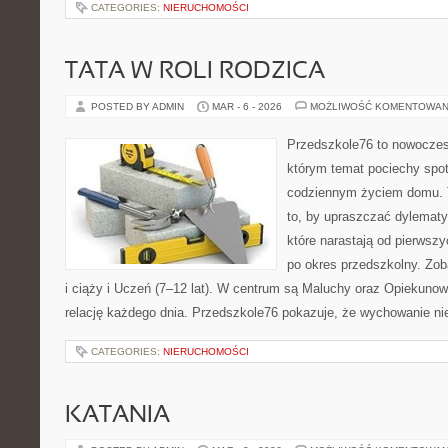
CATEGORIES:
NIERUCHOMOŚCI
TATA W ROLI RODZICA
POSTED BY ADMIN
MAR - 6 - 2026
MOŻLIWOŚĆ KOMENTOWAN
Przedszkole76 to nowoczesn
którym temat pociechy spot
codziennym życiem domu. T
to, by upraszczać dylematy
które narastają od pierwsz
po okres przedszkolny. Zob
i ciąży i Uczeń (7–12 lat). W centrum są Maluchy oraz Opiekunowie
relację każdego dnia. Przedszkole76 pokazuje, że wychowanie ni
CATEGORIES:
NIERUCHOMOŚCI
KATANIA