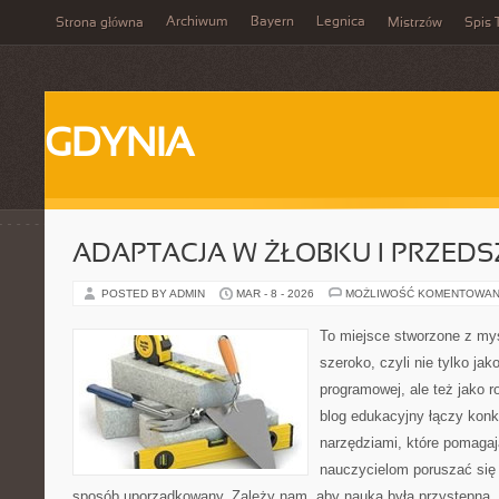
Archiwum
Bayern
Legnica
Strona główna
Mistrzów
Spis 
GDYNIA
ADAPTACJA W ŻŁOBKU I PRZED
POSTED BY ADMIN
MAR - 8 - 2026
MOŻLIWOŚĆ KOMENTOWAN
To miejsce stworzone z myś
szeroko, czyli nie tylko jak
programowej, ale też jako 
blog edukacyjny łączy konk
narzędziami, które pomaga
nauczycielom poruszać się 
sposób uporządkowany. Zależy nam, aby nauka była przystępna,