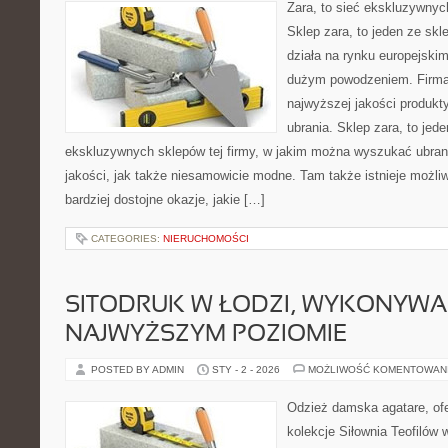
Zara, to sieć ekskluzywny
Sklep zara, to jeden ze skl
działa na rynku europejski
dużym powodzeniem. Firma
najwyższej jakości produkty
ubrania. Sklep zara, to jede
ekskluzywnych sklepów tej firmy, w jakim można wyszukać ubran
jakości, jak także niesamowicie modne. Tam także istnieje możli
bardziej dostojne okazje, jakie […]
CATEGORIES:
NIERUCHOMOŚCI
SITODRUK W ŁODZI, WYKONYWA
NAJWYŻSZYM POZIOMIE
POSTED BY ADMIN
STY - 2 - 2026
MOŻLIWOŚĆ KOMENTOWAN
Odzież damska agatare, ofe
kolekcje Siłownia Teofilów 