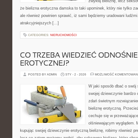
zwykłą bieliznę, lecz sekso
że bielizna erotyczna damska to taki upominek, który nie tylko z
ale również powinien sprawić, iż sami będziemy uradowani ludźmi
atrakcyjniejszych […]
CATEGORIES:
NIERUCHOMOŚCI
CO TRZEBA WIEDZIEĆ ODNOŚNIE 
EROTYCZNEJ?
POSTED BY ADMIN
STY - 2 - 2026
MOŻLIWOŚĆ KOMENTOWAN
W jaki sposób dbać o swój s
swojej dziewczynie bardzo 
zdań świetnym rozwiązaniem 
bieliznę erotyczną. Przeci
cechuje się w przeważając
olśniewającym wyglądem. M
kupując swojej dziewczynie erotyczną bieliznę, robimy również p
lecz co zatem możemy zrobić, aby seksowna bielizna, którą chc