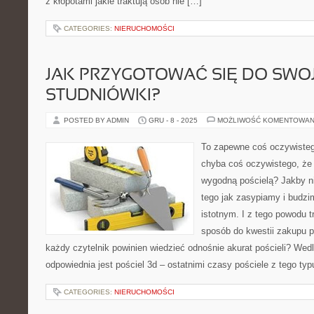
z kłopotami jakie traktują osób nie […]
CATEGORIES:
NIERUCHOMOŚCI
JAK PRZYGOTOWAĆ SIĘ DO SWOJ
STUDNIÓWKI?
POSTED BY ADMIN
GRU - 8 - 2025
MOŻLIWOŚĆ KOMENTOWAN
To zapewne coś oczywisteg
chyba coś oczywistego, że 
wygodną pościelą? Jakby ni
tego jak zasypiamy i budzi
istotnym. I z tego powodu 
sposób do kwestii zakupu p
każdy czytelnik powinien wiedzieć odnośnie akurat pościeli? Wed
odpowiednia jest pościel 3d – ostatnimi czasy pościele z tego typ
CATEGORIES:
NIERUCHOMOŚCI