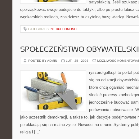
satysfakcją. Jeśli szukasz
uporządkować swoje podejście do taktyki, albo po prostu lubisz c
wędkarskich realiach, znajdziesz tu czytelną bazę wiedzy. Nowośc
CATEGORIES:
NIERUCHOMOŚCI
SPOŁECZEŃSTWO OBYWATELSKI
POSTED BY ADMIN
LUT - 25 - 2026
MOŻLIWOŚĆ KOMENTOWA
ryszard-galla.pl to portal p
się na edukacji obywatelski
które chcą ogarniać mecha
śledzić procesy zachodzące
jednocześnie budować samo
porównania i obserwacje. W
jako uczestnik demokracji, a także to, jak decyzje podejmowane
przekładają się na realne życie. Nowości na stronie Systemy polit
religia i […]