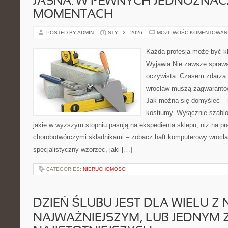
JASNA. W PEWNYCH JEDNOZNA
MOMENTACH
POSTED BY ADMIN
STY - 2 - 2026
MOŻLIWOŚĆ KOMENTOWAN
Każda profesja może być kł
Wyjawia Nie zawsze sprawa
oczywista. Czasem zdarza 
wrocław muszą zagwarantow
Jak można się domyśleć – 
kostiumy. Wyłącznie szablo
jakie w wyższym stopniu pasują na ekspedienta sklepu, niż na pr
chorobotwórczymi składnikami – zobacz haft komputerowy wrocła
specjalistyczny wzorzec, jaki […]
CATEGORIES:
NIERUCHOMOŚCI
DZIEŃ ŚLUBU JEST DLA WIELU Z 
NAJWAŻNIEJSZYM, LUB JEDNYM 