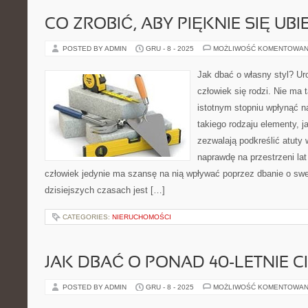
CO ZROBIĆ, ABY PIĘKNIE SIĘ UB
POSTED BY ADMIN
GRU - 8 - 2025
MOŻLIWOŚĆ KOMENTOWAN
Jak dbać o własny styl? Uro
człowiek się rodzi. Nie ma
istotnym stopniu wpłynąć n
takiego rodzaju elementy, j
zezwalają podkreślić atuty 
naprawdę na przestrzeni lat
człowiek jedynie ma szansę na nią wpływać poprzez dbanie o swe 
dzisiejszych czasach jest […]
CATEGORIES:
NIERUCHOMOŚCI
JAK DBAĆ O PONAD 40-LETNIE C
POSTED BY ADMIN
GRU - 8 - 2025
MOŻLIWOŚĆ KOMENTOWAN