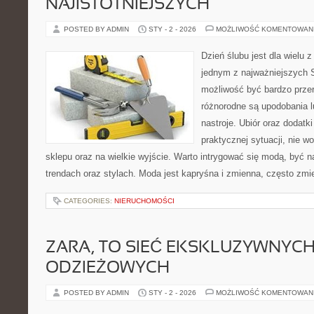
NAJISTOTNIEJSZYCH
POSTED BY ADMIN
STY - 2 - 2026
MOŻLIWOŚĆ KOMENTOWAN
Dzień ślubu jest dla wielu z
jednym z najważniejszych S
możliwość być bardzo przer
różnorodne są upodobania l
nastroje. Ubiór oraz dodat
praktycznej sytuacji, nie 
sklepu oraz na wielkie wyjście. Warto intrygować się modą, być 
trendach oraz stylach. Moda jest kapryśna i zmienna, często zmi
CATEGORIES:
NIERUCHOMOŚCI
ZARA, TO SIEĆ EKSKLUZYWNYC
ODZIEŻOWYCH
POSTED BY ADMIN
STY - 2 - 2026
MOŻLIWOŚĆ KOMENTOWAN