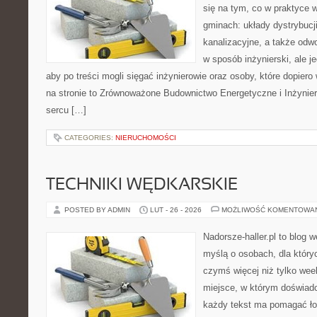
się na tym, co w praktyce 
gminach: układy dystrybucj
kanalizacyjne, a także odwo
w sposób inżynierski, ale j
aby po treści mogli sięgać inżynierowie oraz osoby, które dopie
na stronie to Zrównoważone Budownictwo Energetyczne i Inżynier
sercu […]
CATEGORIES:
NIERUCHOMOŚCI
TECHNIKI WĘDKARSKIE
POSTED BY ADMIN
LUT - 26 - 2026
MOŻLIWOŚĆ KOMENTOWA
Nadorsze-haller.pl to blog w
myślą o osobach, dla który
czymś więcej niż tylko we
miejsce, w którym doświadc
każdy tekst ma pomagać ło