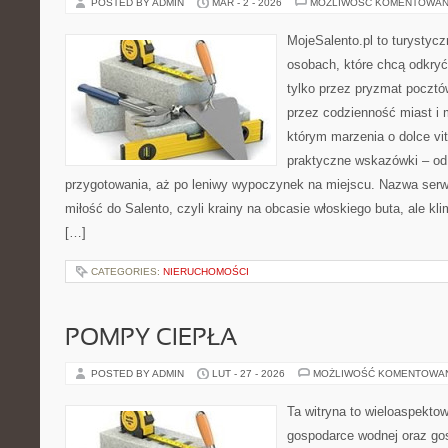
POSTED BY ADMIN
MAR - 2 - 2026
MOŻLIWOŚĆ KOMENTOWAN
MojeSalento.pl to turystyc
osobach, które chcą odkryć
tylko przez pryzmat pocztó
przez codzienność miast i 
którym marzenia o dolce vit
praktyczne wskazówki – od p
przygotowania, aż po leniwy wypoczynek na miejscu. Nazwa serw
miłość do Salento, czyli krainy na obcasie włoskiego buta, ale kl
[…]
CATEGORIES:
NIERUCHOMOŚCI
POMPY CIEPŁA
POSTED BY ADMIN
LUT - 27 - 2026
MOŻLIWOŚĆ KOMENTOWA
Ta witryna to wieloaspekto
gospodarce wodnej oraz go