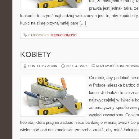
tak, że następna zima będz
prawda jest jednak taka, że 
krokami, to czymś najbardziej wskazanym jest to, aby kupić but
kupić na zimę przynajmniej parę […]
CATEGORIES:
NIERUCHOMOŚCI
KOBIETY
POSTED BY ADMIN
GRU - 4 - 2025
MOŻLIWOŚĆ KOMENTOWAN
Co robić, aby podobać się 
w Polsce mieszka bardzo du
ładne. Jednakże to nie znac
najzwyczajniej w świecie k
automatyczny sposób zrez
wygląd zewnętrzny. Co w ta
kobieta, która pragnie zadbać nieco bardziej o własną twarz? C
większość pań doskonale wie co trzeba zrobić, aby mieć ładniejsz