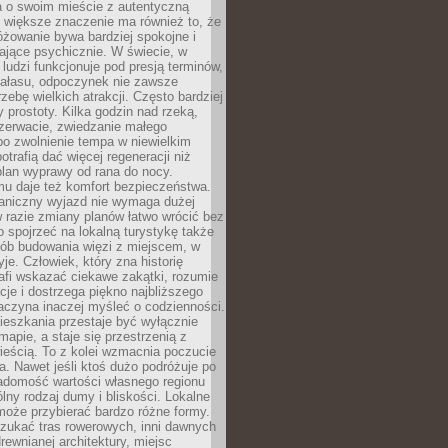
a o swoim mieście z autentyczną
 większe znaczenie ma również to, że
óżowanie bywa bardziej spokojne i
ające psychicznie. W świecie, w
 ludzi funkcjonuje pod presją terminów,
 hałasu, odpoczynek nie zawsze
zebę wielkich atrakcji. Często bardziej
 prostoty. Kilka godzin nad rzeką,
ezerwacie, zwiedzanie małego
o zwolnienie tempa w niewielkim
otrafią dać więcej regeneracji niż
plan wyprawy od rana do nocy.
mu daje też komfort bezpieczeństwa.
aniczny wyjazd nie wymaga dużej
 w razie zmiany planów łatwo wrócić bez
o spojrzeć na lokalną turystykę także
sób budowania więzi z miejscem, w
yje. Człowiek, który zna historię
rafi wskazać ciekawe zakątki, rozumie
ycje i dostrzega piękno najbliższego
aczyna inaczej myśleć o codzienności.
ieszkania przestaje być wyłącznie
apie, a staje się przestrzenią z
ieścią. To z kolei wzmacnia poczucie
a. Nawet jeśli ktoś dużo podróżuje po
iadomość wartości własnego regionu
lny rodzaj dumy i bliskości. Lokalne
może przybierać bardzo różne formy.
szukać tras rowerowych, inni dawnych
 drewnianej architektury, miejsc