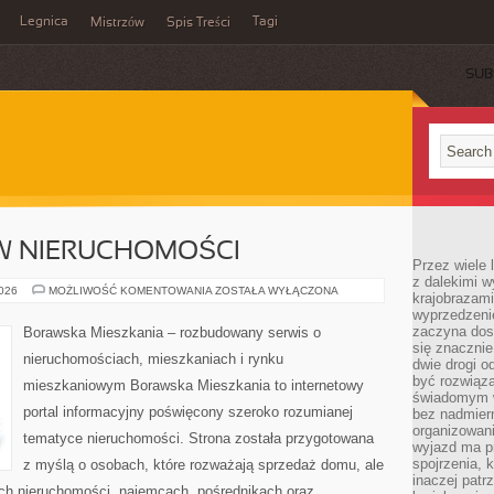
Legnica
Tagi
Mistrzów
Spis Treści
SUB
W NIERUCHOMOŚCI
Przez wiele 
z dalekimi w
INWESTOWANIE
2026
MOŻLIWOŚĆ KOMENTOWANIA
ZOSTAŁA WYŁĄCZONA
krajobrazam
W
wyprzedzeni
NIERUCHOMOŚCI
zaczyna dost
Borawska Mieszkania – rozbudowany serwis o
się znacznie
nieruchomościach, mieszkaniach i rynku
dwie drogi o
być rozwiąz
mieszkaniowym Borawska Mieszkania to internetowy
świadomym 
portal informacyjny poświęcony szeroko rozumianej
bez nadmier
organizowani
tematyce nieruchomości. Strona została przygotowana
wyjazd ma p
spojrzenia, 
z myślą o osobach, które rozważają sprzedaż domu, ale
inaczej patrz
ach nieruchomości, najemcach, pośrednikach oraz