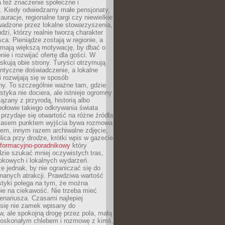
 też znaczenie społeczne i
. Kiedy odwiedzamy małe pensjonaty,
auracje, regionalne targi czy niewielkie
wadzone przez lokalne stowarzyszenia,
dzi, którzy realnie tworzą charakter
ca. Pieniądze zostają w regionie, a
mają większą motywację, by dbać o
nie i rozwijać ofertę dla gości. W
yskują obie strony. Turyści otrzymują
entyczne doświadczenie, a lokalne
 rozwijają się w sposób
y. To szczególnie ważne tam, gdzie
tyka nie dociera, ale istnieje ogromny
iązany z przyrodą, historią albo
połowie takiego odkrywania świata
e przydaje się otwartość na różne źródła
 Czasem punktem wyjścia bywa rozmowa
em, innym razem archiwalne zdjęcie,
blica przy drodze, krótki wpis w gazecie
informacyjno-poradnikowy
który
zie szukać mniej oczywistych tras,
okowych i lokalnych wydarzeń.
e jednak, by nie ograniczać się do
znanych atrakcji. Prawdziwa wartość
ystyki polega na tym, że można
ie na ciekawość. Nie trzeba mieć
nariusza. Czasami najlepiej
 się nie zamek wpisany do
, ale spokojną drogę przez pola, małą
 doskonałym chlebem i rozmowę z kimś,