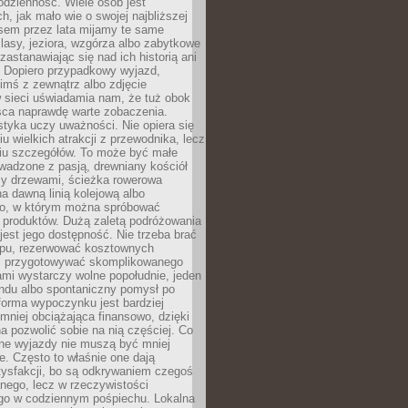
codzienność. Wiele osób jest
, jak mało wie o swojej najbliższej
asem przez lata mijamy te same
lasy, jeziora, wzgórza albo zabytkowe
zastanawiając się nad ich historią ani
. Dopiero przypadkowy wyjazd,
imś z zewnątrz albo zdjęcie
 sieci uświadamia nam, że tuż obok
jsca naprawdę warte zobaczenia.
styka uczy uważności. Nie opiera się
u wielkich atrakcji z przewodnika, lecz
iu szczegółów. To może być małe
adzone z pasją, drewniany kościół
zy drzewami, ścieżka rowerowa
 dawną linią kolejową albo
o, w którym można spróbować
 produktów. Dużą zaletą podróżowania
jest jego dostępność. Nie trzeba brać
lopu, rezerwować kosztownych
i przygotowywać skomplikowanego
mi wystarczy wolne popołudnie, jeden
ndu albo spontaniczny pomysł po
forma wypoczynku jest bardziej
 mniej obciążająca finansowo, dzięki
 pozwolić sobie na nią częściej. Co
lne wyjazdy nie muszą być mniej
. Często to właśnie one dają
tysfakcji, bo są odkrywaniem czegoś
nego, lecz w rzeczywistości
go w codziennym pośpiechu. Lokalna