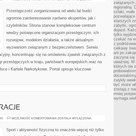
związanych 
PRZESTĘPCZOŚĆ
regionalną. 
Przestępczość zorganizowana od wielu lat budzi
szlaki, małe
pozwalające
ogromne zainteresowanie zarówno ekspertów, jak i
starszych z
czytelników. Strona stanowi kompleksowe centrum
zabytki, ogr
dojazd. Każd
wiedzy poświęcone organizacjom przestępczym, ich
tylko wyjdzi
czekać na wi
rozwojowi, modelom działania, a także aktualnym
z podróżowan
wyzwaniom związanym z bezpieczeństwem. Serwis
ciekawy świa
ani po zakup
acyjny, koncentrując się na omówieniu zjawisk związanych z
zaczyna się 
p przestępczych w kraju, państwach europejskich oraz na
uważniej. W n
których nie 
sce i Kartele Narkotykowe. Portal opisuje kluczowe
próbowaliśmy
docenialiśmy
zwykły weeke
być może wł
zostają z na
mniej pośpie
wymaga wielk
IRACJE
LIFESTYLE
026
MOŻLIWOŚĆ KOMENTOWANIA
ZOSTAŁA WYŁĄCZONA
I
INSPIRACJE
Sport i aktywność fizyczna to znacznie więcej niż tylko