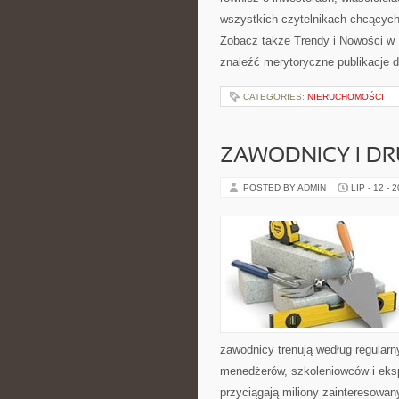
wszystkich czytelnikach chcących
Zobacz także Trendy i Nowości w
znaleźć merytoryczne publikacje 
CATEGORIES:
NIERUCHOMOŚCI
ZAWODNICY I D
POSTED BY ADMIN
LIP - 12 - 
zawodnicy trenują według regular
menedżerów, szkoleniowców i eksp
przyciągają miliony zainteresowany