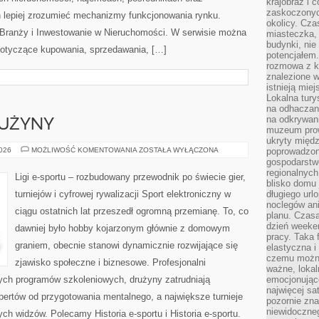
krajobraz i 
zaskoczonych
 lepiej zrozumieć mechanizmy funkcjonowania rynku.
okolicy. Cz
 Branży i Inwestowanie w Nieruchomości. W serwisie można
miasteczka, 
budynki, nie 
dotyczące kupowania, sprzedawania, […]
potencjałem
rozmowa z k
znalezione w
istnieją mie
Lokalna tury
na odhaczani
na odkrywan
RUŻYNY
muzeum prow
ukryty międ
ZAWODNICY
2026
MOŻLIWOŚĆ KOMENTOWANIA
ZOSTAŁA WYŁĄCZONA
poprowadzona
I
gospodarstw
DRUŻYNY
regionalnych
Ligi e-sportu – rozbudowany przewodnik po świecie gier,
blisko domu 
turniejów i cyfrowej rywalizacji Sport elektroniczny w
długiego ur
noclegów an
ciągu ostatnich lat przeszedł ogromną przemianę. To, co
planu. Czasa
dzień weeke
dawniej było hobby kojarzonym głównie z domowym
pracy. Taka 
graniem, obecnie stanowi dynamicznie rozwijające się
elastyczna i
czemu można
zjawisko społeczne i biznesowe. Profesjonalni
ważne, loka
nych programów szkoleniowych, drużyny zatrudniają
emocjonujące
najwięcej sa
ertów od przygotowania mentalnego, a największe turnieje
pozornie zna
niewidoczne
ch widzów. Polecamy Historia e-sportu i Historia e-sportu.