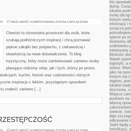
kto opowiad
dumą. Coraz
lokalne podr
mniej obciąż
którym wielu
ROSJA
026
MOŻLIWOŚĆ KOMENTOWANIA
ZOSTAŁA WYŁĄCZONA
informacji i
oznacza potr
potrzebujemy
Cherrish to różnorodna przestrzeń dla osób, które
spacer po r
szukają podróżniczych inspiracji i chcą poznawać
skansenu alb
uzdrowisku p
piękne zakątki bez pośpiechu, z ciekawością i
intensywny 
otwartością na nowe doświadczenia. To blog
Bliskość do
Nawet spont
turystyczny, który może zainteresować zarówno osoby
logistyki, a
stresu. Wart
planujące rodzinny urlop, jak i tych, którzy po prostu
jako na spo
atrakcjach, kuchni, historii oraz codzienności różnych
którym się ż
regionu, pot
styczne inspiracje z lekkim, przystępnym sposobem
lokalne trad
 tu znaleźć zarówno […]
otoczenia, z
Miejsce zam
punktem na m
własną opow
zakorzenieni
świecie, św
daje szczegó
RZESTĘPCZOŚĆ
odkrywanie 
Jedni będą 
fortyfikacji,
NOWOCZESNA
026
MOŻLIWOŚĆ KOMENTOWANIA
ZOSTAŁA WYŁĄCZONA