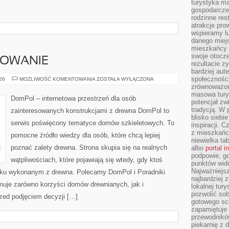
turystyka ma
gospodarcze
rodzinne rest
atrakcje pro
wspieramy lu
danego miejs
mieszkańcy 
swoje otocze
SOWANIE
rezultacie z
bardziej aut
społeczności
KOSZTY
026
MOŻLIWOŚĆ KOMENTOWANIA
ZOSTAŁA WYŁĄCZONA
I
zrównoważon
FINANSOWANIE
masowa turys
DomPol – internetowa przestrzeń dla osób
potencjał zw
tradycją. W 
zainteresowanych konstrukcjami z drewna DomPol to
blisko siebi
serwis poświęcony tematyce domów szkieletowych. To
inspiracji.
z mieszkańc
pomocne źródło wiedzy dla osób, które chcą lepiej
niewielka ta
poznać zalety drewna. Strona skupia się na realnych
albo
portal 
podpowie, gd
wątpliwościach, które pojawiają się wtedy, gdy ktoś
punktów wid
Najważniejsz
ku wykonanym z drewna. Polecamy DomPol i Poradniki
najbardziej 
uje zarówno korzyści domów drewnianych, jak i
lokalnej tur
pozwolić sob
rzed podjęciem decyzji […]
gotowego sce
zapamiętuje
przewodników
piekarnię z