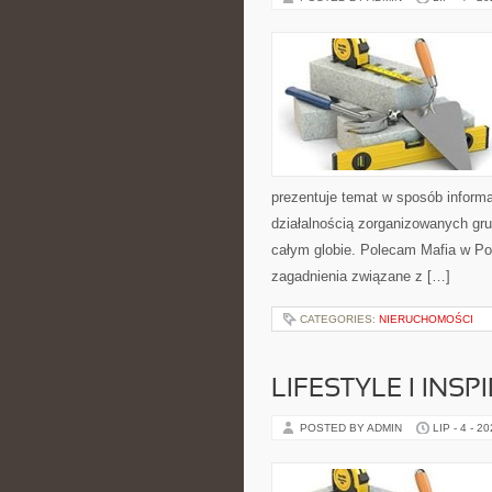
prezentuje temat w sposób inform
działalnością zorganizowanych gru
całym globie. Polecam Mafia w Pol
zagadnienia związane z […]
CATEGORIES:
NIERUCHOMOŚCI
LIFESTYLE I INSP
POSTED BY ADMIN
LIP - 4 - 2