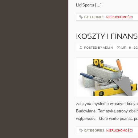
LigiSportu […]
CATEGORIES:
NIERUCHOMOŚCI
KOSZTY I FINAN
POSTED BY ADMIN
LIP - 8 - 2
zaczyna myśleć o własnym budyn
Budowlane. Tematyka strony obejm
wątpliwości, które warto poznać p
CATEGORIES:
NIERUCHOMOŚCI