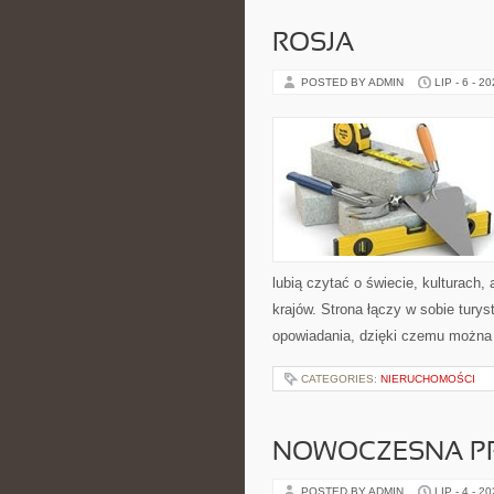
ROSJA
POSTED BY ADMIN
LIP - 6 - 2
lubią czytać o świecie, kulturach, 
krajów. Strona łączy w sobie tury
opowiadania, dzięki czemu można
CATEGORIES:
NIERUCHOMOŚCI
NOWOCZESNA P
POSTED BY ADMIN
LIP - 4 - 2