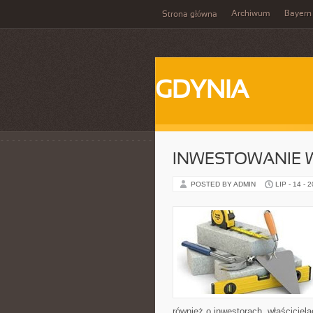
Archiwum
Bayern
Strona główna
GDYNIA
INWESTOWANIE 
POSTED BY ADMIN
LIP - 14 - 
również o inwestorach, właściciel