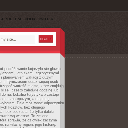
SCRIBE
FACEBOOK
TWITTER
lat podróżowanie kojarzyło się głównie
yjazdami, lotniskami, egzotycznymi
i i planowaniem wakacji z dużym
em. Tymczasem coraz więcej osób
rzegać wartość miejsc, które znajdują
 bliżej, często zaledwie godzinę lub
d domu. Lokalna turystyka przestaje
aniem zastępczym, a staje się
wyborem. Daje możliwość odpoczynku
nych kosztów, bez długiego
a i bez poczucia, że tylko daleki
rawdziwą wartość. To zmiana
która sprawia, że człowiek zaczyna
eć na własny region, jego historię,