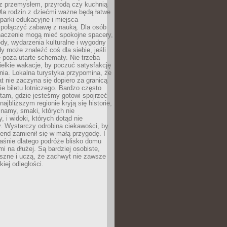
z przemysłem, przyrodą czy kuchnią
Dla rodzin z dziećmi ważne będą łatwe
 parki edukacyjne i miejsca
 połączyć zabawę z nauką. Dla osób
naczenie mogą mieć spokojne spacery,
ody, wydarzenia kulturalne i wygodny
y może znaleźć coś dla siebie, jeśli
e poza utarte schematy. Nie trzeba
elkie wakacje, by poczuć satysfakcję
ia. Lokalna turystyka przypomina, że
t nie zaczyna się dopiero za granicą
ie biletu lotniczego. Bardzo często
tam, gdzie jesteśmy gotowi spojrzeć
ajbliższym regionie kryją się historie,
znamy, smaki, których nie
, i widoki, których dotąd nie
. Wystarczy odrobina ciekawości, by
nd zamienił się w małą przygodę. I
aśnie dlatego podróże blisko domu
mi na dłużej. Są bardziej osobiste,
szne i uczą, że zachwyt nie zawsze
iej odległości.