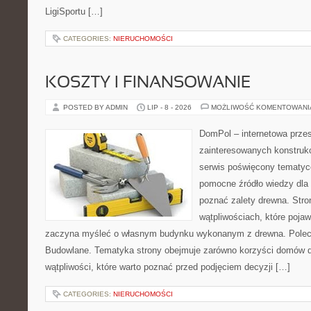
LigiSportu […]
CATEGORIES:
NIERUCHOMOŚCI
KOSZTY I FINANSOWANIE
POSTED BY ADMIN
LIP - 8 - 2026
MOŻLIWOŚĆ KOMENTOWAN
DomPol – internetowa przes
zainteresowanych konstruk
serwis poświęcony tematyc
pomocne źródło wiedzy dla o
poznać zalety drewna. Stro
wątpliwościach, które pojaw
zaczyna myśleć o własnym budynku wykonanym z drewna. Polec
Budowlane. Tematyka strony obejmuje zarówno korzyści domów dr
wątpliwości, które warto poznać przed podjęciem decyzji […]
CATEGORIES:
NIERUCHOMOŚCI