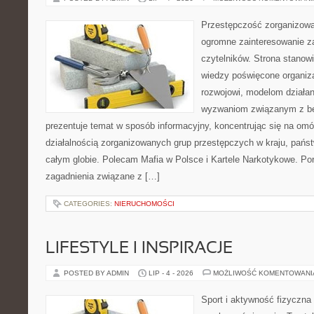
Przestępczość zorganizowan
ogromne zainteresowanie za
czytelników. Strona stano
wiedzy poświęcone organiz
rozwojowi, modelom działan
wyzwaniom związanym z b
prezentuje temat w sposób informacyjny, koncentrując się na om
działalnością zorganizowanych grup przestępczych w kraju, pańs
całym globie. Polecam Mafia w Polsce i Kartele Narkotykowe. Por
zagadnienia związane z […]
CATEGORIES:
NIERUCHOMOŚCI
LIFESTYLE I INSPIRACJE
POSTED BY ADMIN
LIP - 4 - 2026
MOŻLIWOŚĆ KOMENTOWAN
Sport i aktywność fizyczna 