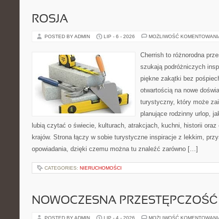
ROSJA
POSTED BY ADMIN
LIP - 6 - 2026
MOŻLIWOŚĆ KOMENTOWAN
Cherrish to różnorodna prze
szukają podróżniczych insp
piękne zakątki bez pośpiec
otwartością na nowe doświa
turystyczny, który może z
planujące rodzinny urlop, ja
lubią czytać o świecie, kulturach, atrakcjach, kuchni, historii ora
krajów. Strona łączy w sobie turystyczne inspiracje z lekkim, p
opowiadania, dzięki czemu można tu znaleźć zarówno […]
CATEGORIES:
NIERUCHOMOŚCI
NOWOCZESNA PRZESTĘPCZOŚĆ
POSTED BY ADMIN
LIP - 4 - 2026
MOŻLIWOŚĆ KOMENTOWAN