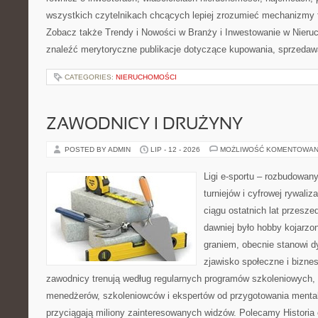
wszystkich czytelnikach chcących lepiej zrozumieć mechanizmy 
Zobacz także Trendy i Nowości w Branży i Inwestowanie w Nier
znaleźć merytoryczne publikacje dotyczące kupowania, sprzedaw
CATEGORIES:
NIERUCHOMOŚCI
ZAWODNICY I DRUŻYNY
POSTED BY ADMIN
LIP - 12 - 2026
MOŻLIWOŚĆ KOMENTOWAN
Ligi e-sportu – rozbudowany
turniejów i cyfrowej rywaliz
ciągu ostatnich lat przesz
dawniej było hobby kojarz
graniem, obecnie stanowi d
zjawisko społeczne i biznes
zawodnicy trenują według regularnych programów szkoleniowych, 
menedżerów, szkoleniowców i ekspertów od przygotowania mentaln
przyciągają miliony zainteresowanych widzów. Polecamy Historia e-