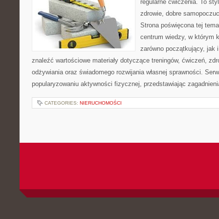
regularne ćwiczenia. To sty
zdrowie, dobre samopoczuci
Strona poświęcona tej tem
centrum wiedzy, w którym k
zarówno początkujący, jak
znaleźć wartościowe materiały dotyczące treningów, ćwiczeń, zdr
odżywiania oraz świadomego rozwijania własnej sprawności. Serwi
popularyzowaniu aktywności fizycznej, przedstawiając zagadnien
CATEGORIES:
NIERUCHOMOŚCI