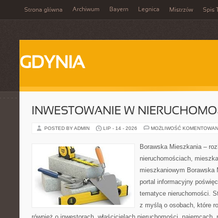
Archiwum
Bayern
Legnica
Strona główna
Mistrzów
Spis 
GDYNIA
INWESTOWANIE W NIERUCHOMO
POSTED BY ADMIN
LIP - 14 - 2026
MOŻLIWOŚĆ KOMENTOWAN
Borawska Mieszkania – roz
nieruchomościach, mieszka
mieszkaniowym Borawska Mi
portal informacyjny poświę
tematyce nieruchomości. S
z myślą o osobach, które r
również o inwestorach, właścicielach nieruchomości, najemcach, 