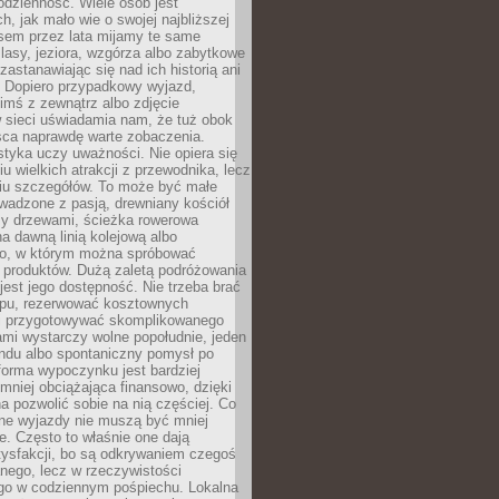
codzienność. Wiele osób jest
, jak mało wie o swojej najbliższej
asem przez lata mijamy te same
lasy, jeziora, wzgórza albo zabytkowe
zastanawiając się nad ich historią ani
. Dopiero przypadkowy wyjazd,
imś z zewnątrz albo zdjęcie
 sieci uświadamia nam, że tuż obok
jsca naprawdę warte zobaczenia.
styka uczy uważności. Nie opiera się
u wielkich atrakcji z przewodnika, lecz
iu szczegółów. To może być małe
adzone z pasją, drewniany kościół
zy drzewami, ścieżka rowerowa
 dawną linią kolejową albo
o, w którym można spróbować
 produktów. Dużą zaletą podróżowania
jest jego dostępność. Nie trzeba brać
lopu, rezerwować kosztownych
i przygotowywać skomplikowanego
mi wystarczy wolne popołudnie, jeden
ndu albo spontaniczny pomysł po
forma wypoczynku jest bardziej
 mniej obciążająca finansowo, dzięki
 pozwolić sobie na nią częściej. Co
lne wyjazdy nie muszą być mniej
. Często to właśnie one dają
tysfakcji, bo są odkrywaniem czegoś
nego, lecz w rzeczywistości
go w codziennym pośpiechu. Lokalna