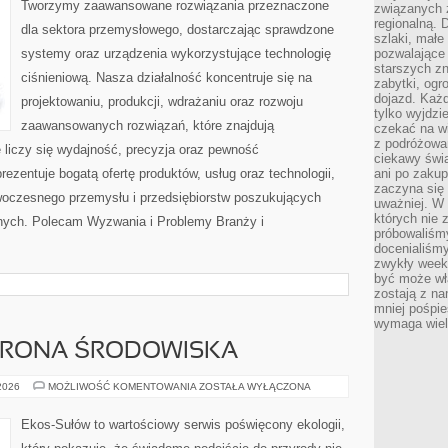
Tworzymy zaawansowane rozwiązania przeznaczone
związanych 
regionalną. 
dla sektora przemysłowego, dostarczając sprawdzone
szlaki, małe
systemy oraz urządzenia wykorzystujące technologię
pozwalające
starszych z
ciśnieniową. Nasza działalność koncentruje się na
zabytki, ogr
dojazd. Każd
projektowaniu, produkcji, wdrażaniu oraz rozwoju
tylko wyjdzi
zaawansowanych rozwiązań, które znajdują
czekać na wi
z podróżowan
 liczy się wydajność, precyzja oraz pewność
ciekawy świa
zentuje bogatą ofertę produktów, usług oraz technologii,
ani po zakup
zaczyna się 
woczesnego przemysłu i przedsiębiorstw poszukujących
uważniej. W n
których nie 
nych. Polecam Wyzwania i Problemy Branży i
próbowaliśmy
docenialiśmy
zwykły weeke
być może wł
zostają z na
mniej pośpie
wymaga wielk
HRONA ŚRODOWISKA
PRZYRODA
 2026
MOŻLIWOŚĆ KOMENTOWANIA
ZOSTAŁA WYŁĄCZONA
I
OCHRONA
ŚRODOWISKA
Ekos-Sułów to wartościowy serwis poświęcony ekologii,