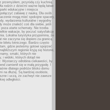
z przemysłem, przyrodą czy kuchnią
Dla rodzin z dziećmi ważne będą łatwe
 parki edukacyjne i miejsca
 połączyć zabawę z nauką. Dla osób
naczenie mogą mieć spokojne spacery,
ody, wydarzenia kulturalne i wygodny
y może znaleźć coś dla siebie, jeśli
e poza utarte schematy. Nie trzeba
elkie wakacje, by poczuć satysfakcję
ia. Lokalna turystyka przypomina, że
t nie zaczyna się dopiero za granicą
ie biletu lotniczego. Bardzo często
tam, gdzie jesteśmy gotowi spojrzeć
ajbliższym regionie kryją się historie,
znamy, smaki, których nie
, i widoki, których dotąd nie
. Wystarczy odrobina ciekawości, by
nd zamienił się w małą przygodę. I
aśnie dlatego podróże blisko domu
mi na dłużej. Są bardziej osobiste,
szne i uczą, że zachwyt nie zawsze
iej odległości.