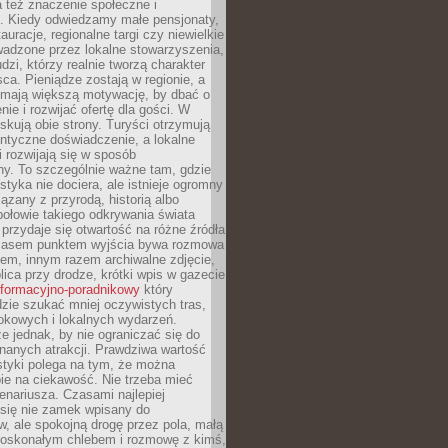
 też znaczenie społeczne i
. Kiedy odwiedzamy małe pensjonaty,
auracje, regionalne targi czy niewielkie
wadzone przez lokalne stowarzyszenia,
dzi, którzy realnie tworzą charakter
ca. Pieniądze zostają w regionie, a
mają większą motywację, by dbać o
nie i rozwijać ofertę dla gości. W
yskują obie strony. Turyści otrzymują
entyczne doświadczenie, a lokalne
 rozwijają się w sposób
y. To szczególnie ważne tam, gdzie
tyka nie dociera, ale istnieje ogromny
iązany z przyrodą, historią albo
połowie takiego odkrywania świata
e przydaje się otwartość na różne źródła
 Czasem punktem wyjścia bywa rozmowa
em, innym razem archiwalne zdjęcie,
blica przy drodze, krótki wpis w gazecie
informacyjno-poradnikowy
który
zie szukać mniej oczywistych tras,
okowych i lokalnych wydarzeń.
e jednak, by nie ograniczać się do
znanych atrakcji. Prawdziwa wartość
ystyki polega na tym, że można
ie na ciekawość. Nie trzeba mieć
nariusza. Czasami najlepiej
 się nie zamek wpisany do
, ale spokojną drogę przez pola, małą
 doskonałym chlebem i rozmowę z kimś,