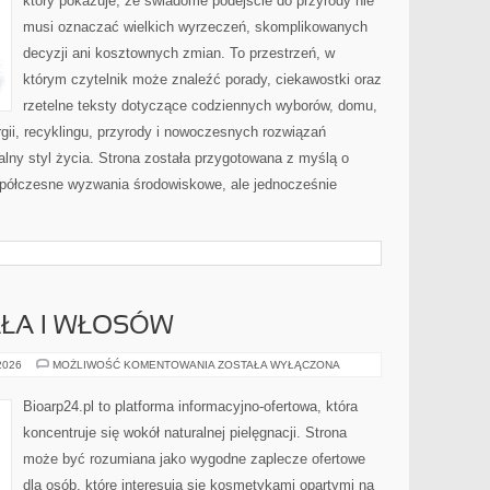
który pokazuje, że świadome podejście do przyrody nie
musi oznaczać wielkich wyrzeczeń, skomplikowanych
decyzji ani kosztownych zmian. To przestrzeń, w
którym czytelnik może znaleźć porady, ciekawostki oraz
rzetelne teksty dotyczące codziennych wyborów, domu,
gii, recyklingu, przyrody i nowoczesnych rozwiązań
alny styl życia. Strona została przygotowana z myślą o
półczesne wyzwania środowiskowe, ale jednocześnie
AŁA I WŁOSÓW
PIELĘGNACJA
 2026
MOŻLIWOŚĆ KOMENTOWANIA
ZOSTAŁA WYŁĄCZONA
CIAŁA
I
WŁOSÓW
Bioarp24.pl to platforma informacyjno-ofertowa, która
koncentruje się wokół naturalnej pielęgnacji. Strona
może być rozumiana jako wygodne zaplecze ofertowe
dla osób, które interesują się kosmetykami opartymi na