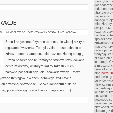
turystyka ma
gospodarcze
rodzinne rest
atrakcje pro
wspieramy lu
danego miejs
IRACJE
mieszkańcy 
swoje otocze
rezultacie z
LIFESTYLE
026
MOŻLIWOŚĆ KOMENTOWANIA
ZOSTAŁA WYŁĄCZONA
I
bardziej aut
INSPIRACJE
społeczności
Sport i aktywność fizyczna to znacznie więcej niż tylko
zrównoważon
masowa turys
regularne ćwiczenia. To styl życia, sposób dbania o
potencjał zw
zdrowie, dobre samopoczucie oraz codzienną energię.
tradycją. W 
blisko siebi
Strona poświęcona tej tematyce stanowi rozbudowane
inspiracji.
z mieszkańc
centrum wiedzy, w którym każdy miłośnik ruchu –
niewielka ta
zarówno początkujący, jak i zaawansowany – może
albo
portal 
podpowie, gd
yczące treningów, ćwiczeń, zdrowego stylu życia,
punktów wid
ania własnej sprawności. Serwis koncentruje się na
Najważniejsz
najbardziej 
znej, przedstawiając zagadnienia związane z […]
lokalnej tur
pozwolić sob
gotowego sce
zapamiętuje
przewodników
piekarnię z