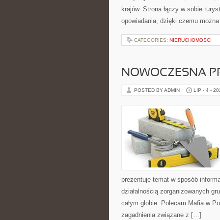
krajów. Strona łączy w sobie tury
opowiadania, dzięki czemu można
CATEGORIES:
NIERUCHOMOŚCI
NOWOCZESNA P
POSTED BY ADMIN
LIP - 4 - 2
prezentuje temat w sposób inform
działalnością zorganizowanych gru
całym globie. Polecam Mafia w Pol
zagadnienia związane z […]