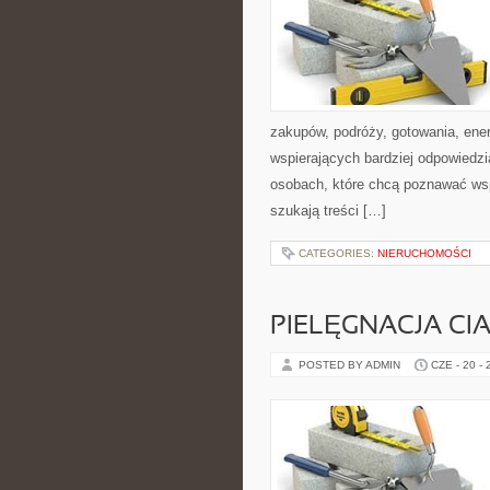
zakupów, podróży, gotowania, ener
wspierających bardziej odpowiedzi
osobach, które chcą poznawać ws
szukają treści […]
CATEGORIES:
NIERUCHOMOŚCI
PIELĘGNACJA CI
POSTED BY ADMIN
CZE - 20 -