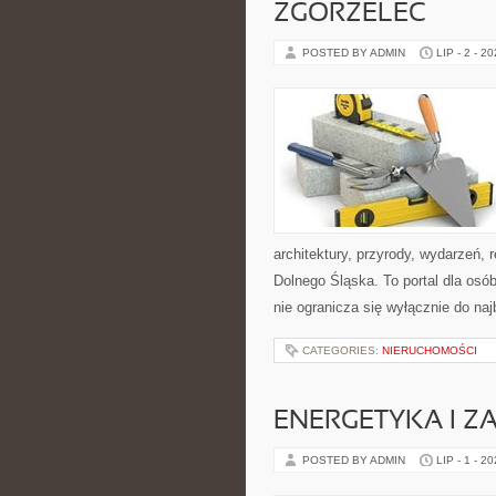
ZGORZELEC
POSTED BY ADMIN
LIP - 2 - 2
architektury, przyrody, wydarzeń,
Dolnego Śląska. To portal dla osó
nie ogranicza się wyłącznie do na
CATEGORIES:
NIERUCHOMOŚCI
ENERGETYKA I Z
POSTED BY ADMIN
LIP - 1 - 2