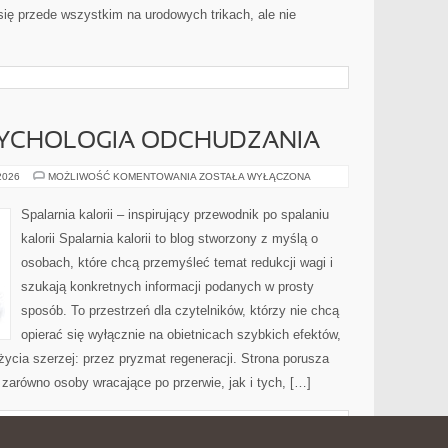
ię przede wszystkim na urodowych trikach, ale nie
SYCHOLOGIA ODCHUDZANIA
MOTYWACJA
 2026
MOŻLIWOŚĆ KOMENTOWANIA
ZOSTAŁA WYŁĄCZONA
I
PSYCHOLOGIA
ODCHUDZANIA
Spalarnia kalorii – inspirujący przewodnik po spalaniu
kalorii Spalarnia kalorii to blog stworzony z myślą o
osobach, które chcą przemyśleć temat redukcji wagi i
szukają konkretnych informacji podanych w prosty
sposób. To przestrzeń dla czytelników, którzy nie chcą
opierać się wyłącznie na obietnicach szybkich efektów,
życia szerzej: przez pryzmat regeneracji. Strona porusza
zarówno osoby wracające po przerwie, jak i tych, […]