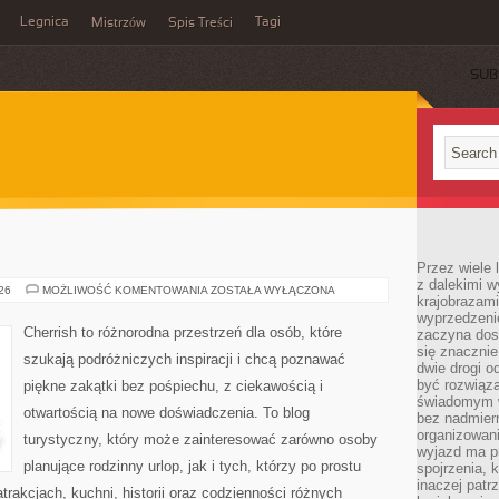
Legnica
Tagi
Mistrzów
Spis Treści
SUB
Przez wiele 
z dalekimi w
ROSJA
026
MOŻLIWOŚĆ KOMENTOWANIA
ZOSTAŁA WYŁĄCZONA
krajobrazam
wyprzedzeni
Cherrish to różnorodna przestrzeń dla osób, które
zaczyna dost
się znacznie
szukają podróżniczych inspiracji i chcą poznawać
dwie drogi o
być rozwiąz
piękne zakątki bez pośpiechu, z ciekawością i
świadomym 
otwartością na nowe doświadczenia. To blog
bez nadmier
organizowani
turystyczny, który może zainteresować zarówno osoby
wyjazd ma p
planujące rodzinny urlop, jak i tych, którzy po prostu
spojrzenia, 
inaczej patrz
atrakcjach, kuchni, historii oraz codzienności różnych