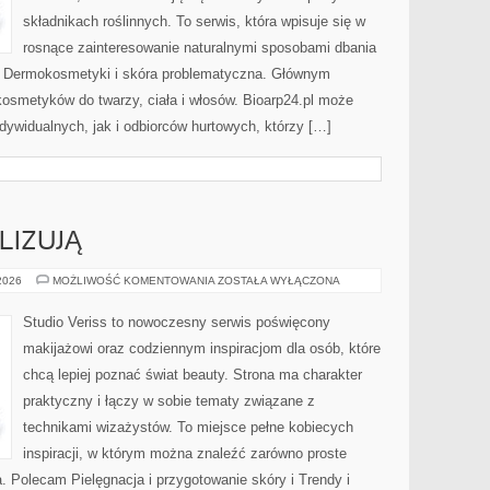
składnikach roślinnych. To serwis, która wpisuje się w
rosnące zainteresowanie naturalnymi sposobami dbania
i Dermokosmetyki i skóra problematyczna. Głównym
kosmetyków do twarzy, ciała i włosów. Bioarp24.pl może
dywidualnych, jak i odbiorców hurtowych, którzy […]
LIZUJĄ
CZYTELNICY
 2026
MOŻLIWOŚĆ KOMENTOWANIA
ZOSTAŁA WYŁĄCZONA
ANALIZUJĄ
Studio Veriss to nowoczesny serwis poświęcony
makijażowi oraz codziennym inspiracjom dla osób, które
chcą lepiej poznać świat beauty. Strona ma charakter
praktyczny i łączy w sobie tematy związane z
technikami wizażystów. To miejsce pełne kobiecych
inspiracji, w którym można znaleźć zarówno proste
a. Polecam Pielęgnacja i przygotowanie skóry i Trendy i