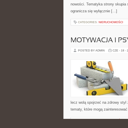
nowości. Tematyka strony skupia s
ogranicza się wyłącznie […]
CATEGORIES:
NIERUCHOMOŚCI
MOTYWACJA I P
POSTED BY ADMIN
CZE - 18 -
lecz wolą spojrzeć na zdrowy styl 
tematy, które mogą zainteresować 
CATEGORIES:
NIERUCHOMOŚCI