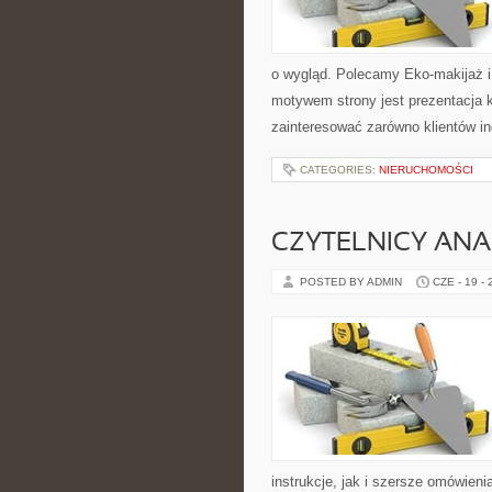
o wygląd. Polecamy Eko-makijaż 
motywem strony jest prezentacja 
zainteresować zarówno klientów in
CATEGORIES:
NIERUCHOMOŚCI
CZYTELNICY ANA
POSTED BY ADMIN
CZE - 19 -
instrukcje, jak i szersze omówieni