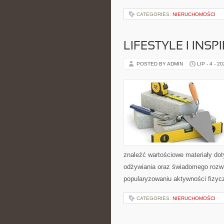
CATEGORIES:
NIERUCHOMOŚCI
LIFESTYLE I INSP
POSTED BY ADMIN
LIP - 4 - 2
znaleźć wartościowe materiały dot
odżywiania oraz świadomego rozwij
popularyzowaniu aktywności fizyc
CATEGORIES:
NIERUCHOMOŚCI