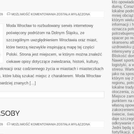
kto opowiad
dumą. Coraz
lokalne podr
ZGORZELEC
026
MOŻLIWOŚĆ KOMENTOWANIA
ZOSTAŁA WYŁĄCZONA
mniej obciąż
którym wielu
informacji i
Moda Wrocław to rozbudowany serwis internetowy
oznacza potr
poświęcony podróżom na Dolnym Śląsku, ze
potrzebujemy
spacer po r
szczególnym uwzględnieniem Wrocławia oraz miast,
skansenu alb
uzdrowisku p
które tworzą niezwykle inspirującą mapę tej części
intensywny 
Polski. Strona jest miejscem, w którym można znaleźć
Bliskość do
Nawet spont
ciekawe opisy dotyczące zwiedzania, historii, kultury,
logistyki, a
 rekreacji oraz codziennego życia w miastach i miasteczkach
stresu. Wart
jako na spo
b, które lubią szukać miejsc z charakterem. Moda Wrocław
którym się ż
regionu, pot
jbardziej znanych […]
lokalne trad
otoczenia, z
Miejsce zam
punktem na m
własną opow
zakorzenieni
ASOBY
świecie, św
daje szczegó
odkrywanie 
ENERGETYKA
026
MOŻLIWOŚĆ KOMENTOWANIA
ZOSTAŁA WYŁĄCZONA
Jedni będą 
I
ZASOBY
fortyfikacji,