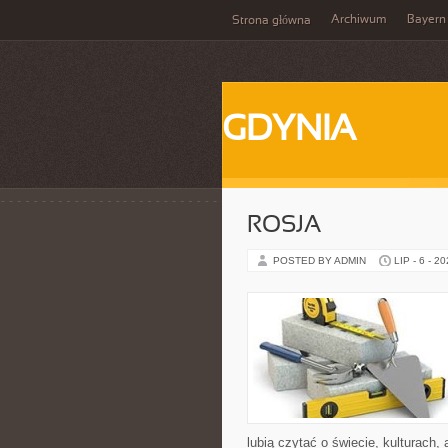
Archiwum
Bayern
Strona główna
GDYNIA
ROSJA
POSTED BY ADMIN
LIP - 6 - 2
lubią czytać o świecie, kulturach, 