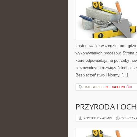
zastosowanie wszędzie tam, gdzie
wykonywanych procesów. Strona pre
które odpowiadają na potrzeby no
niezawodnych rozwiązań technicz
Bezpieczeństwo i Normy. […]
CATEGORIES:
NIERUCHOMOŚCI
PRZYRODA I OC
POSTED BY ADMIN
CZE - 27 -