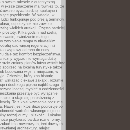
a o swoim mieście z autentyczną
 większe znaczenie ma również to, że
óżowanie bywa bardziej spokojne i
ające psychicznie. W świecie, w
 ludzi funkcjonuje pod presją terminów,
 hałasu, odpoczynek nie zawsze
zebę wielkich atrakcji. Często bardziej
 prostoty. Kilka godzin nad rzeką,
ezerwacie, zwiedzanie małego
o zwolnienie tempa w niewielkim
otrafią dać więcej regeneracji niż
plan wyprawy od rana do nocy.
mu daje też komfort bezpieczeństwa.
aniczny wyjazd nie wymaga dużej
 w razie zmiany planów łatwo wrócić bez
o spojrzeć na lokalną turystykę także
sób budowania więzi z miejscem, w
yje. Człowiek, który zna historię
rafi wskazać ciekawe zakątki, rozumie
ycje i dostrzega piękno najbliższego
aczyna inaczej myśleć o codzienności.
ieszkania przestaje być wyłącznie
apie, a staje się przestrzenią z
ieścią. To z kolei wzmacnia poczucie
a. Nawet jeśli ktoś dużo podróżuje po
iadomość wartości własnego regionu
lny rodzaj dumy i bliskości. Lokalne
może przybierać bardzo różne formy.
szukać tras rowerowych, inni dawnych
 drewnianej architektury, miejsc