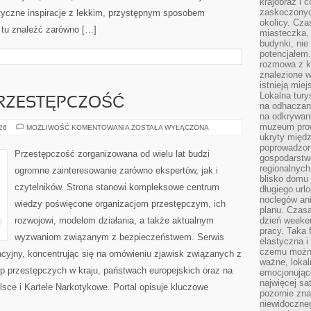
krajobraz i 
zaskoczonych
styczne inspiracje z lekkim, przystępnym sposobem
okolicy. Cz
 tu znaleźć zarówno […]
miasteczka, 
budynki, nie 
potencjałem
rozmowa z k
znalezione w
istnieją mie
Lokalna tury
RZESTĘPCZOŚĆ
na odhaczani
na odkrywan
muzeum prow
NOWOCZESNA
026
MOŻLIWOŚĆ KOMENTOWANIA
ZOSTAŁA WYŁĄCZONA
PRZESTĘPCZOŚĆ
ukryty międ
poprowadzona
Przestępczość zorganizowana od wielu lat budzi
gospodarstw
regionalnych
ogromne zainteresowanie zarówno ekspertów, jak i
blisko domu 
czytelników. Strona stanowi kompleksowe centrum
długiego ur
noclegów an
wiedzy poświęcone organizacjom przestępczym, ich
planu. Czasa
rozwojowi, modelom działania, a także aktualnym
dzień weeke
pracy. Taka 
wyzwaniom związanym z bezpieczeństwem. Serwis
elastyczna i
czemu można
acyjny, koncentrując się na omówieniu zjawisk związanych z
ważne, loka
p przestępczych w kraju, państwach europejskich oraz na
emocjonujące
najwięcej sa
sce i Kartele Narkotykowe. Portal opisuje kluczowe
pozornie zna
niewidoczne