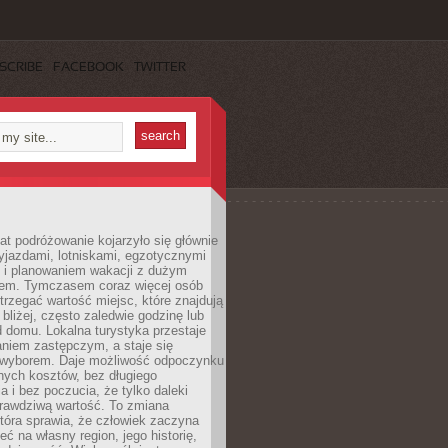
SCRIBE
FACEBOOK
TWITTER
lat podróżowanie kojarzyło się głównie
yjazdami, lotniskami, egzotycznymi
i i planowaniem wakacji z dużym
em. Tymczasem coraz więcej osób
rzegać wartość miejsc, które znajdują
 bliżej, często zaledwie godzinę lub
d domu. Lokalna turystyka przestaje
aniem zastępczym, a staje się
wyborem. Daje możliwość odpoczynku
nych kosztów, bez długiego
a i bez poczucia, że tylko daleki
rawdziwą wartość. To zmiana
która sprawia, że człowiek zaczyna
eć na własny region, jego historię,