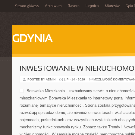
Archiwum
Bayern
Legnica
Strona główna
Mistrzów
Spis 
GDYNIA
INWESTOWANIE W NIERUCHOMO
POSTED BY ADMIN
LIP - 14 - 2026
MOŻLIWOŚĆ KOMENTOWAN
Borawska Mieszkania – rozbudowany serwis o nieruchomościa
mieszkaniowym Borawska Mieszkania to internetowy portal infor
rozumianej tematyce nieruchomości. Strona została przygotowana
rozważają sprzedaż domu, ale również o inwestorach, właściciela
najemcach, pośrednikach oraz wszystkich czytelnikach chcących 
mechanizmy funkcjonowania rynku. Zobacz także Trendy i Nowoś
w Nieruchomości. W serwisie można znaleźć merytoryczne publi