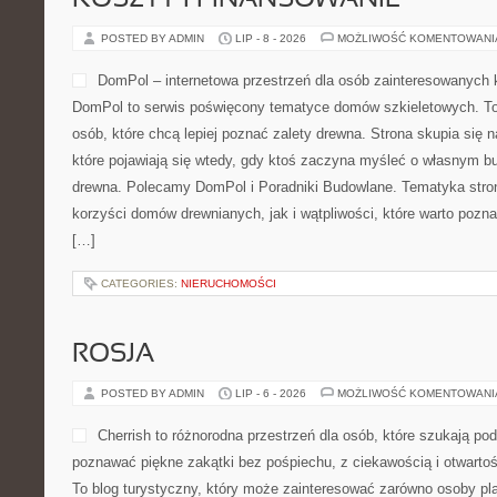
KOSZTY I FINANSOWANIE
POSTED BY ADMIN
LIP - 8 - 2026
MOŻLIWOŚĆ KOMENTOWAN
DomPol – internetowa przestrzeń dla osób zainteresowanych 
DomPol to serwis poświęcony tematyce domów szkieletowych. To
osób, które chcą lepiej poznać zalety drewna. Strona skupia się n
które pojawiają się wtedy, gdy ktoś zaczyna myśleć o własnym
drewna. Polecamy DomPol i Poradniki Budowlane. Tematyka stro
korzyści domów drewnianych, jak i wątpliwości, które warto pozn
[…]
CATEGORIES:
NIERUCHOMOŚCI
ROSJA
POSTED BY ADMIN
LIP - 6 - 2026
MOŻLIWOŚĆ KOMENTOWAN
Cherrish to różnorodna przestrzeń dla osób, które szukają pod
poznawać piękne zakątki bez pośpiechu, z ciekawością i otwarto
To blog turystyczny, który może zainteresować zarówno osoby plan