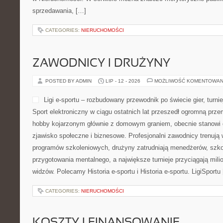
sprzedawania, […]
CATEGORIES:
NIERUCHOMOŚCI
ZAWODNICY I DRUŻYNY
POSTED BY ADMIN
LIP - 12 - 2026
MOŻLIWOŚĆ KOMENTOWAN
Ligi e-sportu – rozbudowany przewodnik po świecie gier, turniej
Sport elektroniczny w ciągu ostatnich lat przeszedł ogromną prze
hobby kojarzonym głównie z domowym graniem, obecnie stanowi d
zjawisko społeczne i biznesowe. Profesjonalni zawodnicy trenują
programów szkoleniowych, drużyny zatrudniają menedżerów, szko
przygotowania mentalnego, a największe turnieje przyciągają mil
widzów. Polecamy Historia e-sportu i Historia e-sportu. LigiSportu
CATEGORIES:
NIERUCHOMOŚCI