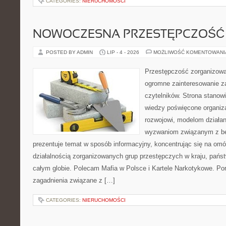
CATEGORIES:
NIERUCHOMOŚCI
NOWOCZESNA PRZESTĘPCZOŚĆ
POSTED BY ADMIN
LIP - 4 - 2026
MOŻLIWOŚĆ KOMENTOWAN
Przestępczość zorganizowan
ogromne zainteresowanie za
czytelników. Strona stano
wiedzy poświęcone organiz
rozwojowi, modelom działan
wyzwaniom związanym z b
prezentuje temat w sposób informacyjny, koncentrując się na om
działalnością zorganizowanych grup przestępczych w kraju, pańs
całym globie. Polecam Mafia w Polsce i Kartele Narkotykowe. Por
zagadnienia związane z […]
CATEGORIES:
NIERUCHOMOŚCI