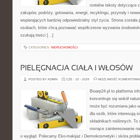
rzetelne teksty dotyczące
zakupów, podróży, gotowania, energii, recyklingu, przyrody i no
wspierających bardziej odpowiedzialny styl życia. Strona została
osobach, które chcą poznawać współczesne wyzwania środowisko
szukają treści […]
CATEGORIES:
NIERUCHOMOŚCI
PIELĘGNACJA CIAŁA I WŁOSÓW
POSTED BY ADMIN
CZE - 20 - 2026
MOŻLIWOŚĆ KOMENTOWA
Bioarp24.pl to platforma in
koncentruje się wokół natura
może być rozumiana jako w
dla osób, które interesują 
składnikach roślinnych. To 
rosnące zainteresowanie n
o wygląd. Polecamy Eko-makijaż i Dermokosmetyki i skóra prob