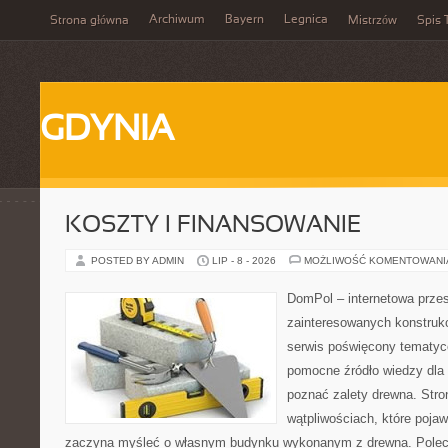
Archiwum
Bayern
Legnica
Strona główna
Mistrzów
Spis 
GDYNIA
KOSZTY I FINANSOWANIE
POSTED BY ADMIN
LIP - 8 - 2026
MOŻLIWOŚĆ KOMENTOWAN
DomPol – internetowa przes
zainteresowanych konstruk
serwis poświęcony tematyc
pomocne źródło wiedzy dla o
poznać zalety drewna. Stro
wątpliwościach, które pojaw
zaczyna myśleć o własnym budynku wykonanym z drewna. Polec