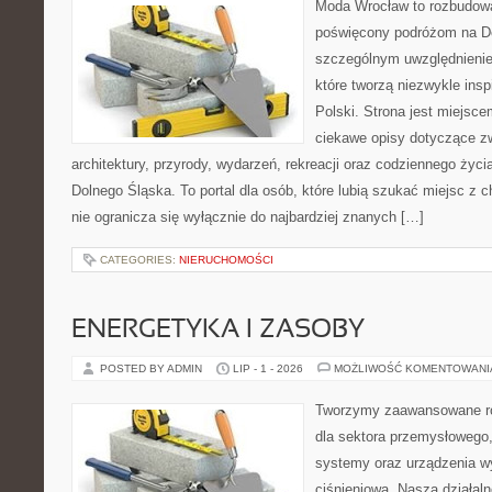
Moda Wrocław to rozbudowa
poświęcony podróżom na D
szczególnym uwzględnienie
które tworzą niezwykle insp
Polski. Strona jest miejsc
ciekawe opisy dotyczące zwie
architektury, przyrody, wydarzeń, rekreacji oraz codziennego życ
Dolnego Śląska. To portal dla osób, które lubią szukać miejsc z
nie ogranicza się wyłącznie do najbardziej znanych […]
CATEGORIES:
NIERUCHOMOŚCI
ENERGETYKA I ZASOBY
POSTED BY ADMIN
LIP - 1 - 2026
MOŻLIWOŚĆ KOMENTOWAN
Tworzymy zaawansowane ro
dla sektora przemysłowego
systemy oraz urządzenia w
ciśnieniową. Nasza działaln