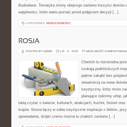
Budowlane. Tematyka strony obejmuje zarówno korzyści domów dr
wątpliwości, które warto poznać przed podjęciem decyzji […]
CATEGORIES:
NIERUCHOMOŚCI
ROSJA
POSTED BY ADMIN
LIP - 6 - 2026
MOŻLIWOŚĆ KOMENTOWAN
Cherrish to różnorodna prze
szukają podróżniczych insp
piękne zakątki bez pośpiec
otwartością na nowe doświa
turystyczny, który może z
planujące rodzinny urlop, ja
lubią czytać o świecie, kulturach, atrakcjach, kuchni, historii ora
krajów. Strona łączy w sobie turystyczne inspiracje z lekkim, p
opowiadania, dzięki czemu można tu znaleźć zarówno […]