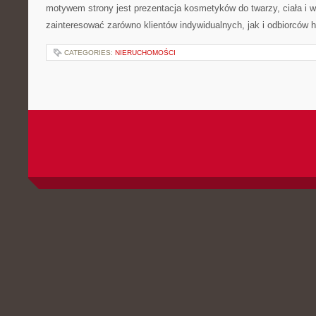
motywem strony jest prezentacja kosmetyków do twarzy, ciała i 
zainteresować zarówno klientów indywidualnych, jak i odbiorców 
CATEGORIES:
NIERUCHOMOŚCI