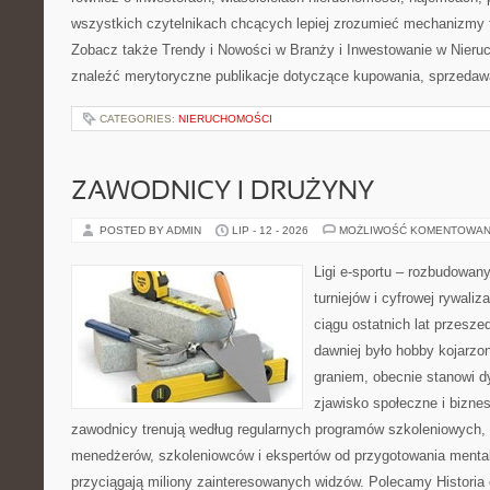
wszystkich czytelnikach chcących lepiej zrozumieć mechanizmy 
Zobacz także Trendy i Nowości w Branży i Inwestowanie w Nier
znaleźć merytoryczne publikacje dotyczące kupowania, sprzedaw
CATEGORIES:
NIERUCHOMOŚCI
ZAWODNICY I DRUŻYNY
POSTED BY ADMIN
LIP - 12 - 2026
MOŻLIWOŚĆ KOMENTOWAN
Ligi e-sportu – rozbudowany
turniejów i cyfrowej rywaliz
ciągu ostatnich lat przesz
dawniej było hobby kojarz
graniem, obecnie stanowi d
zjawisko społeczne i biznes
zawodnicy trenują według regularnych programów szkoleniowych, 
menedżerów, szkoleniowców i ekspertów od przygotowania mentaln
przyciągają miliony zainteresowanych widzów. Polecamy Historia e-