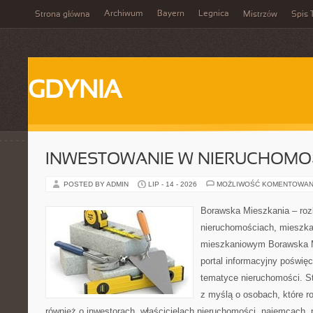
Archiwum
Bayern
Legnica
Strona główna
Mistrzów
Spis 
GDYNIA
INWESTOWANIE W NIERUCHOMO
POSTED BY ADMIN
LIP - 14 - 2026
MOŻLIWOŚĆ KOMENTOWAN
Borawska Mieszkania – roz
nieruchomościach, mieszka
mieszkaniowym Borawska Mi
portal informacyjny poświę
tematyce nieruchomości. S
z myślą o osobach, które r
również o inwestorach, właścicielach nieruchomości, najemcach, 