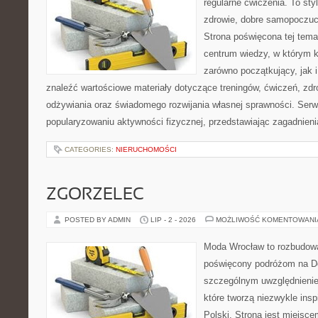
regularne ćwiczenia. To sty
zdrowie, dobre samopoczuci
Strona poświęcona tej tem
centrum wiedzy, w którym k
zarówno początkujący, jak
znaleźć wartościowe materiały dotyczące treningów, ćwiczeń, zdr
odżywiania oraz świadomego rozwijania własnej sprawności. Serwi
popularyzowaniu aktywności fizycznej, przedstawiając zagadnien
CATEGORIES:
NIERUCHOMOŚCI
ZGORZELEC
POSTED BY ADMIN
LIP - 2 - 2026
MOŻLIWOŚĆ KOMENTOWAN
Moda Wrocław to rozbudowa
poświęcony podróżom na D
szczególnym uwzględnienie
które tworzą niezwykle insp
Polski. Strona jest miejsc