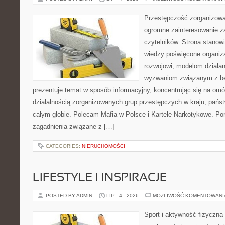
Przestępczość zorganizowan
ogromne zainteresowanie za
czytelników. Strona stano
wiedzy poświęcone organiz
rozwojowi, modelom działan
wyzwaniom związanym z b
prezentuje temat w sposób informacyjny, koncentrując się na om
działalnością zorganizowanych grup przestępczych w kraju, pańs
całym globie. Polecam Mafia w Polsce i Kartele Narkotykowe. Por
zagadnienia związane z […]
CATEGORIES:
NIERUCHOMOŚCI
LIFESTYLE I INSPIRACJE
POSTED BY ADMIN
LIP - 4 - 2026
MOŻLIWOŚĆ KOMENTOWAN
Sport i aktywność fizyczna 