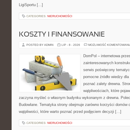
LigiSportu […]
CATEGORIES:
NIERUCHOMOŚCI
KOSZTY I FINANSOWANIE
POSTED BY ADMIN
LIP - 8 - 2026
MOŻLIWOŚĆ KOMENTOWAN
DomPol – internetowa przes
zainteresowanych konstruk
serwis poświęcony tematyc
pomocne źródło wiedzy dla o
poznać zalety drewna. Stro
wątpliwościach, które pojaw
zaczyna myśleć o własnym budynku wykonanym z drewna. Polec
Budowlane. Tematyka strony obejmuje zarówno korzyści domów dr
wątpliwości, które warto poznać przed podjęciem decyzji […]
CATEGORIES:
NIERUCHOMOŚCI