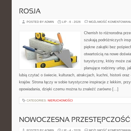
ROSJA
POSTED BY ADMIN
LIP - 6 - 2026
MOŻLIWOŚĆ KOMENTOWAN
Cherrish to różnorodna prze
szukają podróżniczych insp
piękne zakątki bez pośpiec
otwartością na nowe doświa
turystyczny, który może z
planujące rodzinny urlop, ja
lubią czytać o świecie, kulturach, atrakcjach, kuchni, historii ora
krajów. Strona łączy w sobie turystyczne inspiracje z lekkim, p
opowiadania, dzięki czemu można tu znaleźć zarówno […]
CATEGORIES:
NIERUCHOMOŚCI
NOWOCZESNA PRZESTĘPCZOŚĆ
POSTED BY ADMIN
LIP - 4 - 2026
MOŻLIWOŚĆ KOMENTOWAN