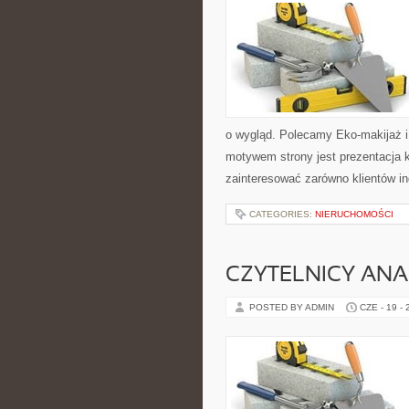
o wygląd. Polecamy Eko-makijaż 
motywem strony jest prezentacja 
zainteresować zarówno klientów in
CATEGORIES:
NIERUCHOMOŚCI
CZYTELNICY ANA
POSTED BY ADMIN
CZE - 19 -