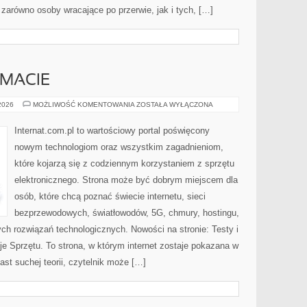
zarówno osoby wracające po przerwie, jak i tych, […]
EMACIE
CZYTELNICY
 2026
MOŻLIWOŚĆ KOMENTOWANIA
ZOSTAŁA WYŁĄCZONA
O
TEMACIE
Internat.com.pl to wartościowy portal poświęcony
nowym technologiom oraz wszystkim zagadnieniom,
które kojarzą się z codziennym korzystaniem z sprzętu
elektronicznego. Strona może być dobrym miejscem dla
osób, które chcą poznać świecie internetu, sieci
bezprzewodowych, światłowodów, 5G, chmury, hostingu,
ch rozwiązań technologicznych. Nowości na stronie: Testy i
je Sprzętu. To strona, w którym internet zostaje pokazana w
ast suchej teorii, czytelnik może […]