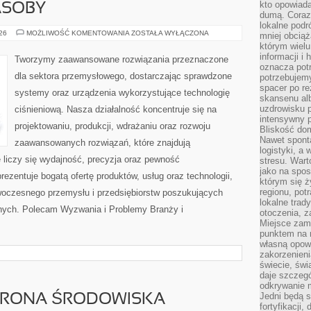
kto opowiad
ASOBY
dumą. Coraz
lokalne podr
ENERGETYKA
026
MOŻLIWOŚĆ KOMENTOWANIA
ZOSTAŁA WYŁĄCZONA
mniej obciąż
I
którym wielu
ZASOBY
informacji i
Tworzymy zaawansowane rozwiązania przeznaczone
oznacza potr
dla sektora przemysłowego, dostarczając sprawdzone
potrzebujemy
spacer po r
systemy oraz urządzenia wykorzystujące technologię
skansenu alb
uzdrowisku p
ciśnieniową. Nasza działalność koncentruje się na
intensywny 
projektowaniu, produkcji, wdrażaniu oraz rozwoju
Bliskość do
Nawet spont
zaawansowanych rozwiązań, które znajdują
logistyki, a
 liczy się wydajność, precyzja oraz pewność
stresu. Wart
jako na spo
zentuje bogatą ofertę produktów, usług oraz technologii,
którym się ż
regionu, pot
woczesnego przemysłu i przedsiębiorstw poszukujących
lokalne trad
nych. Polecam Wyzwania i Problemy Branży i
otoczenia, z
Miejsce zam
punktem na m
własną opow
zakorzenieni
świecie, św
daje szczegó
odkrywanie 
Jedni będą 
HRONA ŚRODOWISKA
fortyfikacji,