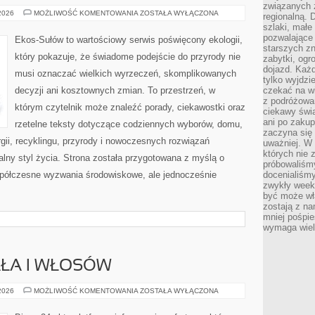
związanych 
PRZYRODA
 2026
MOŻLIWOŚĆ KOMENTOWANIA
ZOSTAŁA WYŁĄCZONA
regionalną. 
I
szlaki, małe
OCHRONA
ŚRODOWISKA
pozwalające
Ekos-Sułów to wartościowy serwis poświęcony ekologii,
starszych z
który pokazuje, że świadome podejście do przyrody nie
zabytki, ogr
dojazd. Każd
musi oznaczać wielkich wyrzeczeń, skomplikowanych
tylko wyjdzi
decyzji ani kosztownych zmian. To przestrzeń, w
czekać na wi
z podróżowan
którym czytelnik może znaleźć porady, ciekawostki oraz
ciekawy świa
ani po zakup
rzetelne teksty dotyczące codziennych wyborów, domu,
zaczyna się 
gii, recyklingu, przyrody i nowoczesnych rozwiązań
uważniej. W n
których nie 
alny styl życia. Strona została przygotowana z myślą o
próbowaliśmy
półczesne wyzwania środowiskowe, ale jednocześnie
docenialiśmy
zwykły weeke
być może wł
zostają z na
mniej pośpie
wymaga wielk
AŁA I WŁOSÓW
PIELĘGNACJA
 2026
MOŻLIWOŚĆ KOMENTOWANIA
ZOSTAŁA WYŁĄCZONA
CIAŁA
I
WŁOSÓW