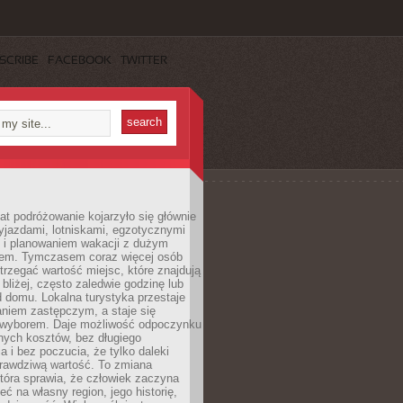
SCRIBE
FACEBOOK
TWITTER
lat podróżowanie kojarzyło się głównie
yjazdami, lotniskami, egzotycznymi
i i planowaniem wakacji z dużym
em. Tymczasem coraz więcej osób
rzegać wartość miejsc, które znajdują
 bliżej, często zaledwie godzinę lub
d domu. Lokalna turystyka przestaje
aniem zastępczym, a staje się
wyborem. Daje możliwość odpoczynku
nych kosztów, bez długiego
a i bez poczucia, że tylko daleki
rawdziwą wartość. To zmiana
która sprawia, że człowiek zaczyna
eć na własny region, jego historię,