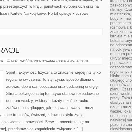
krajobraz i 
zaskoczonych
p przestępczych w kraju, państwach europejskich oraz na
okolicy. Cz
sce i Kartele Narkotykowe. Portal opisuje kluczowe
miasteczka, 
budynki, nie 
potencjałem
rozmowa z k
znalezione w
istnieją mie
Lokalna tury
na odhaczani
na odkrywan
IRACJE
muzeum prow
ukryty międ
LIFESTYLE
026
MOŻLIWOŚĆ KOMENTOWANIA
ZOSTAŁA WYŁĄCZONA
poprowadzona
I
gospodarstw
INSPIRACJE
regionalnych
Sport i aktywność fizyczna to znacznie więcej niż tylko
blisko domu 
regularne ćwiczenia. To styl życia, sposób dbania o
długiego ur
noclegów an
zdrowie, dobre samopoczucie oraz codzienną energię.
planu. Czasa
Strona poświęcona tej tematyce stanowi rozbudowane
dzień weeke
pracy. Taka 
centrum wiedzy, w którym każdy miłośnik ruchu –
elastyczna i
czemu można
zarówno początkujący, jak i zaawansowany – może
ważne, loka
yczące treningów, ćwiczeń, zdrowego stylu życia,
emocjonujące
najwięcej sa
ania własnej sprawności. Serwis koncentruje się na
pozornie zna
znej, przedstawiając zagadnienia związane z […]
niewidoczne