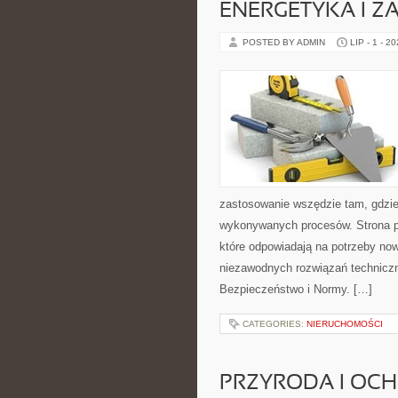
ENERGETYKA I Z
POSTED BY ADMIN
LIP - 1 - 2
zastosowanie wszędzie tam, gdzie
wykonywanych procesów. Strona pre
które odpowiadają na potrzeby no
niezawodnych rozwiązań technicz
Bezpieczeństwo i Normy. […]
CATEGORIES:
NIERUCHOMOŚCI
PRZYRODA I OC