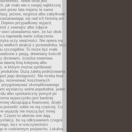
codzienność. Wiele osób jest
, jak mało wie o swojej najbliższej
asem przez lata mijamy te same
lasy, jeziora, wzgórza albo zabytkowe
zastanawiając się nad ich historią ani
. Dopiero przypadkowy wyjazd,
imś z zewnątrz albo zdjęcie
 sieci uświadamia nam, że tuż obok
jsca naprawdę warte zobaczenia.
styka uczy uważności. Nie opiera się
u wielkich atrakcji z przewodnika, lecz
iu szczegółów. To może być małe
adzone z pasją, drewniany kościół
zy drzewami, ścieżka rowerowa
 dawną linią kolejową albo
o, w którym można spróbować
 produktów. Dużą zaletą podróżowania
jest jego dostępność. Nie trzeba brać
lopu, rezerwować kosztownych
i przygotowywać skomplikowanego
mi wystarczy wolne popołudnie, jeden
ndu albo spontaniczny pomysł po
forma wypoczynku jest bardziej
 mniej obciążająca finansowo, dzięki
 pozwolić sobie na nią częściej. Co
lne wyjazdy nie muszą być mniej
. Często to właśnie one dają
tysfakcji, bo są odkrywaniem czegoś
nego, lecz w rzeczywistości
go w codziennym pośpiechu. Lokalna