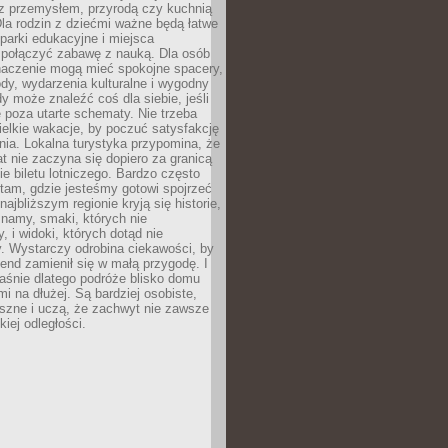
z przemysłem, przyrodą czy kuchnią
Dla rodzin z dziećmi ważne będą łatwe
 parki edukacyjne i miejsca
 połączyć zabawę z nauką. Dla osób
naczenie mogą mieć spokojne spacery,
ody, wydarzenia kulturalne i wygodny
y może znaleźć coś dla siebie, jeśli
e poza utarte schematy. Nie trzeba
elkie wakacje, by poczuć satysfakcję
ia. Lokalna turystyka przypomina, że
t nie zaczyna się dopiero za granicą
ie biletu lotniczego. Bardzo często
tam, gdzie jesteśmy gotowi spojrzeć
ajbliższym regionie kryją się historie,
znamy, smaki, których nie
, i widoki, których dotąd nie
. Wystarczy odrobina ciekawości, by
nd zamienił się w małą przygodę. I
aśnie dlatego podróże blisko domu
mi na dłużej. Są bardziej osobiste,
szne i uczą, że zachwyt nie zawsze
iej odległości.