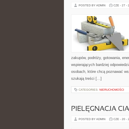
POSTED BY ADMIN
CZE - 27 -
zakupów, podróży, gotowania, ener
wspierających bardziej odpowiedzi
osobach, które chcą poznawać ws
szukają treści […]
CATEGORIES:
NIERUCHOMOŚCI
PIELĘGNACJA CI
POSTED BY ADMIN
CZE - 20 -