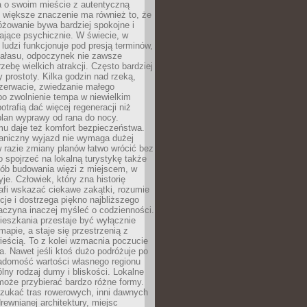
a o swoim mieście z autentyczną
 większe znaczenie ma również to, że
óżowanie bywa bardziej spokojne i
ające psychicznie. W świecie, w
 ludzi funkcjonuje pod presją terminów,
 hałasu, odpoczynek nie zawsze
zebę wielkich atrakcji. Często bardziej
 prostoty. Kilka godzin nad rzeką,
ezerwacie, zwiedzanie małego
o zwolnienie tempa w niewielkim
otrafią dać więcej regeneracji niż
plan wyprawy od rana do nocy.
mu daje też komfort bezpieczeństwa.
aniczny wyjazd nie wymaga dużej
 w razie zmiany planów łatwo wrócić bez
o spojrzeć na lokalną turystykę także
sób budowania więzi z miejscem, w
yje. Człowiek, który zna historię
rafi wskazać ciekawe zakątki, rozumie
ycje i dostrzega piękno najbliższego
aczyna inaczej myśleć o codzienności.
ieszkania przestaje być wyłącznie
apie, a staje się przestrzenią z
ieścią. To z kolei wzmacnia poczucie
a. Nawet jeśli ktoś dużo podróżuje po
iadomość wartości własnego regionu
lny rodzaj dumy i bliskości. Lokalne
może przybierać bardzo różne formy.
szukać tras rowerowych, inni dawnych
 drewnianej architektury, miejsc