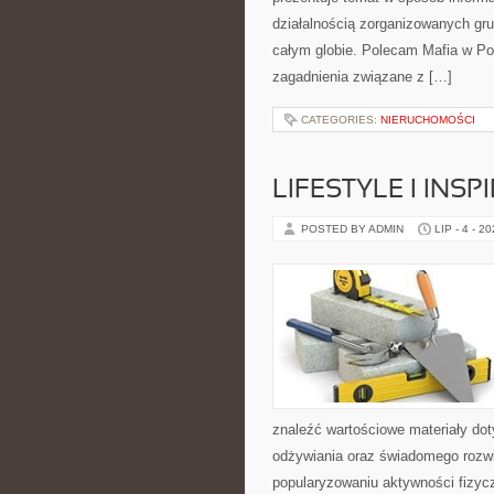
działalnością zorganizowanych gru
całym globie. Polecam Mafia w Pol
zagadnienia związane z […]
CATEGORIES:
NIERUCHOMOŚCI
LIFESTYLE I INSP
POSTED BY ADMIN
LIP - 4 - 2
znaleźć wartościowe materiały dot
odżywiania oraz świadomego rozwij
popularyzowaniu aktywności fizyc