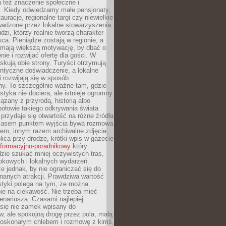
 też znaczenie społeczne i
. Kiedy odwiedzamy małe pensjonaty,
auracje, regionalne targi czy niewielkie
wadzone przez lokalne stowarzyszenia,
dzi, którzy realnie tworzą charakter
ca. Pieniądze zostają w regionie, a
mają większą motywację, by dbać o
nie i rozwijać ofertę dla gości. W
yskują obie strony. Turyści otrzymują
entyczne doświadczenie, a lokalne
 rozwijają się w sposób
y. To szczególnie ważne tam, gdzie
tyka nie dociera, ale istnieje ogromny
iązany z przyrodą, historią albo
połowie takiego odkrywania świata
e przydaje się otwartość na różne źródła
 Czasem punktem wyjścia bywa rozmowa
em, innym razem archiwalne zdjęcie,
blica przy drodze, krótki wpis w gazecie
informacyjno-poradnikowy
który
zie szukać mniej oczywistych tras,
okowych i lokalnych wydarzeń.
e jednak, by nie ograniczać się do
znanych atrakcji. Prawdziwa wartość
ystyki polega na tym, że można
ie na ciekawość. Nie trzeba mieć
nariusza. Czasami najlepiej
 się nie zamek wpisany do
, ale spokojną drogę przez pola, małą
 doskonałym chlebem i rozmowę z kimś,