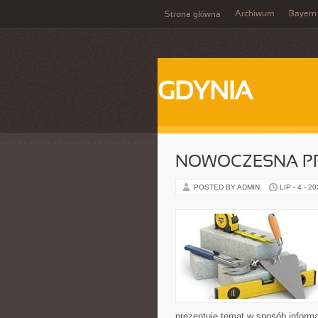
Archiwum
Bayern
Strona główna
GDYNIA
NOWOCZESNA P
POSTED BY ADMIN
LIP - 4 - 2
prezentuje temat w sposób inform