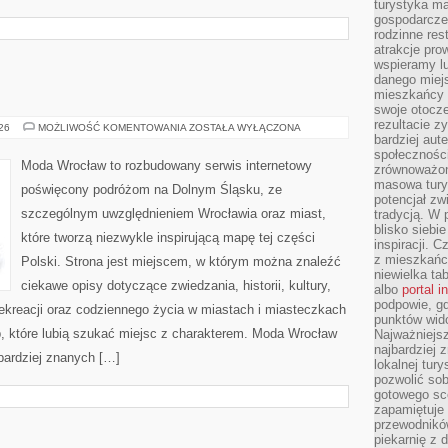
turystyka ma
gospodarcze
rodzinne rest
atrakcje pro
wspieramy lu
danego miejs
mieszkańcy 
swoje otocze
rezultacie z
ZGORZELEC
026
MOŻLIWOŚĆ KOMENTOWANIA
ZOSTAŁA WYŁĄCZONA
bardziej aut
społeczności
Moda Wrocław to rozbudowany serwis internetowy
zrównoważon
masowa turys
poświęcony podróżom na Dolnym Śląsku, ze
potencjał zw
szczególnym uwzględnieniem Wrocławia oraz miast,
tradycją. W 
blisko siebi
które tworzą niezwykle inspirującą mapę tej części
inspiracji.
z mieszkańc
Polski. Strona jest miejscem, w którym można znaleźć
niewielka ta
ciekawe opisy dotyczące zwiedzania, historii, kultury,
albo
portal 
podpowie, gd
 rekreacji oraz codziennego życia w miastach i miasteczkach
punktów wid
b, które lubią szukać miejsc z charakterem. Moda Wrocław
Najważniejsz
najbardziej 
jbardziej znanych […]
lokalnej tur
pozwolić sob
gotowego sce
zapamiętuje
przewodników
piekarnię z