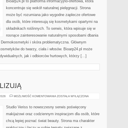
Bioarp24.pl to platforma informacyjno-ofertowa, która
koncentruje się wokół naturalnej pielęgnacji. Strona
może być rozumiana jako wygodne zaplecze ofertowe
dla osób, które interesują się kosmetykami opartymi na
składnikach roślinnych. To serwis, która wpisuje się w
rosnące zainteresowanie naturalnymi sposobami dbania
i Dermokosmetyki i skóra problematyczna. Głównym
kosmetyków do twarzy, ciała i włosów. Bioarp24.pl może
dywidualnych, jak i odbiorców hurtowych, którzy […]
LIZUJĄ
CZYTELNICY
 2026
MOŻLIWOŚĆ KOMENTOWANIA
ZOSTAŁA WYŁĄCZONA
ANALIZUJĄ
Studio Veriss to nowoczesny serwis poświęcony
makijażowi oraz codziennym inspiracjom dla osób, które
chcą lepiej poznać świat beauty. Strona ma charakter
praktyczny i łączy w sobie tematy związane z