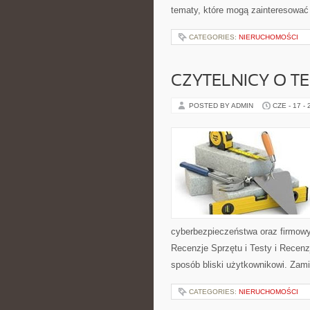
tematy, które mogą zainteresować 
CATEGORIES:
NIERUCHOMOŚCI
CZYTELNICY O T
POSTED BY ADMIN
CZE - 17 -
cyberbezpieczeństwa oraz firmowy
Recenzje Sprzętu i Testy i Recenz
sposób bliski użytkownikowi. Zami
CATEGORIES:
NIERUCHOMOŚCI