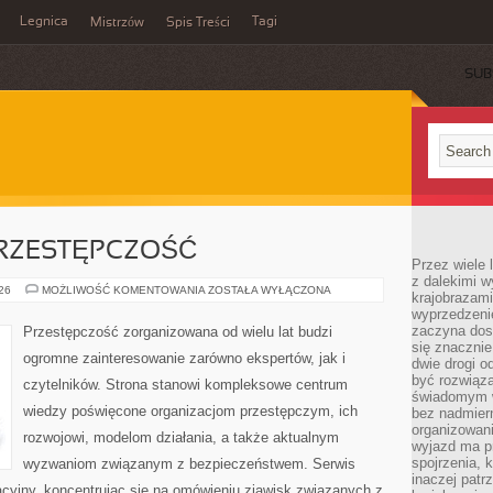
Legnica
Tagi
Mistrzów
Spis Treści
SUB
RZESTĘPCZOŚĆ
Przez wiele 
z dalekimi w
NOWOCZESNA
026
MOŻLIWOŚĆ KOMENTOWANIA
ZOSTAŁA WYŁĄCZONA
krajobrazam
PRZESTĘPCZOŚĆ
wyprzedzeni
zaczyna dost
Przestępczość zorganizowana od wielu lat budzi
się znacznie
ogromne zainteresowanie zarówno ekspertów, jak i
dwie drogi o
być rozwiąz
czytelników. Strona stanowi kompleksowe centrum
świadomym 
wiedzy poświęcone organizacjom przestępczym, ich
bez nadmier
organizowani
rozwojowi, modelom działania, a także aktualnym
wyjazd ma p
spojrzenia, 
wyzwaniom związanym z bezpieczeństwem. Serwis
inaczej patrz
acyjny, koncentrując się na omówieniu zjawisk związanych z