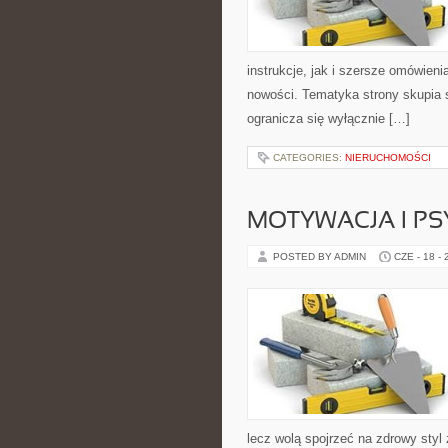
instrukcje, jak i szersze omówieni
nowości. Tematyka strony skupia s
ogranicza się wyłącznie […]
CATEGORIES:
NIERUCHOMOŚCI
MOTYWACJA I P
POSTED BY ADMIN
CZE - 18 -
lecz wolą spojrzeć na zdrowy styl 