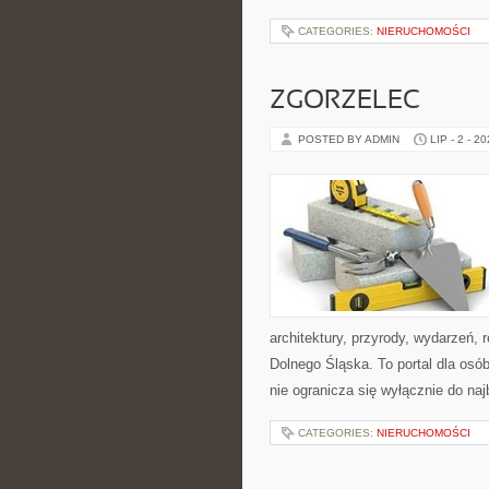
CATEGORIES:
NIERUCHOMOŚCI
ZGORZELEC
POSTED BY ADMIN
LIP - 2 - 2
architektury, przyrody, wydarzeń,
Dolnego Śląska. To portal dla osó
nie ogranicza się wyłącznie do na
CATEGORIES:
NIERUCHOMOŚCI