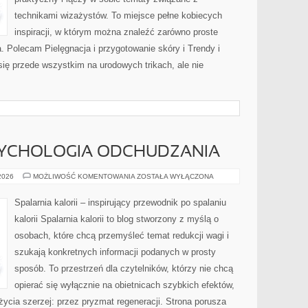
technikami wizażystów. To miejsce pełne kobiecych
inspiracji, w którym można znaleźć zarówno proste
a. Polecam Pielęgnacja i przygotowanie skóry i Trendy i
ię przede wszystkim na urodowych trikach, ale nie
SYCHOLOGIA ODCHUDZANIA
MOTYWACJA
 2026
MOŻLIWOŚĆ KOMENTOWANIA
ZOSTAŁA WYŁĄCZONA
I
PSYCHOLOGIA
ODCHUDZANIA
Spalarnia kalorii – inspirujący przewodnik po spalaniu
kalorii Spalarnia kalorii to blog stworzony z myślą o
osobach, które chcą przemyśleć temat redukcji wagi i
szukają konkretnych informacji podanych w prosty
sposób. To przestrzeń dla czytelników, którzy nie chcą
opierać się wyłącznie na obietnicach szybkich efektów,
życia szerzej: przez pryzmat regeneracji. Strona porusza