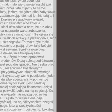
codzienność. Wiele osób jest
, jak mało wie o swojej najbliższej
asem przez lata mijamy te same
lasy, jeziora, wzgórza albo zabytkowe
zastanawiając się nad ich historią ani
. Dopiero przypadkowy wyjazd,
imś z zewnątrz albo zdjęcie
 sieci uświadamia nam, że tuż obok
jsca naprawdę warte zobaczenia.
styka uczy uważności. Nie opiera się
u wielkich atrakcji z przewodnika, lecz
iu szczegółów. To może być małe
adzone z pasją, drewniany kościół
zy drzewami, ścieżka rowerowa
 dawną linią kolejową albo
o, w którym można spróbować
 produktów. Dużą zaletą podróżowania
jest jego dostępność. Nie trzeba brać
lopu, rezerwować kosztownych
i przygotowywać skomplikowanego
mi wystarczy wolne popołudnie, jeden
ndu albo spontaniczny pomysł po
forma wypoczynku jest bardziej
 mniej obciążająca finansowo, dzięki
 pozwolić sobie na nią częściej. Co
lne wyjazdy nie muszą być mniej
. Często to właśnie one dają
tysfakcji, bo są odkrywaniem czegoś
nego, lecz w rzeczywistości
go w codziennym pośpiechu. Lokalna