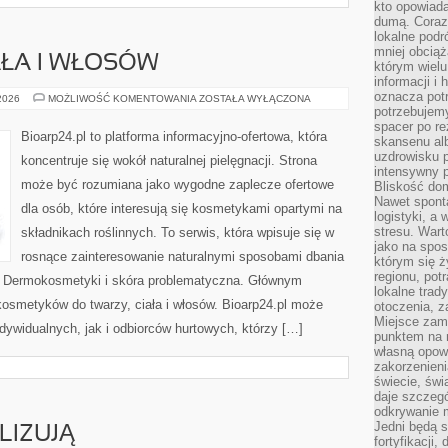
kto opowiad
dumą. Coraz
lokalne podr
mniej obciąż
AŁA I WŁOSÓW
którym wielu
informacji i
oznacza potr
PIELĘGNACJA
 2026
MOŻLIWOŚĆ KOMENTOWANIA
ZOSTAŁA WYŁĄCZONA
CIAŁA
potrzebujemy
I
spacer po r
WŁOSÓW
Bioarp24.pl to platforma informacyjno-ofertowa, która
skansenu alb
uzdrowisku p
koncentruje się wokół naturalnej pielęgnacji. Strona
intensywny 
może być rozumiana jako wygodne zaplecze ofertowe
Bliskość do
Nawet spont
dla osób, które interesują się kosmetykami opartymi na
logistyki, a
stresu. Wart
składnikach roślinnych. To serwis, która wpisuje się w
jako na spo
rosnące zainteresowanie naturalnymi sposobami dbania
którym się ż
regionu, pot
i Dermokosmetyki i skóra problematyczna. Głównym
lokalne trad
kosmetyków do twarzy, ciała i włosów. Bioarp24.pl może
otoczenia, z
Miejsce zam
dywidualnych, jak i odbiorców hurtowych, którzy […]
punktem na m
własną opow
zakorzenieni
świecie, św
daje szczegó
odkrywanie 
Jedni będą 
LIZUJĄ
fortyfikacji,