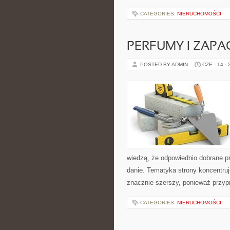
CATEGORIES:
NIERUCHOMOŚCI
PERFUMY I ZAPA
POSTED BY ADMIN
CZE - 14 -
wiedzą, że odpowiednio dobrane pr
danie. Tematyka strony koncentruj
znacznie szerszy, ponieważ przyp
CATEGORIES:
NIERUCHOMOŚCI