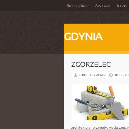
Archiwum
Bayern
Strona główna
GDYNIA
ZGORZELEC
POSTED BY ADMIN
LIP - 2 - 2
architektury, przyrody, wydarzeń,