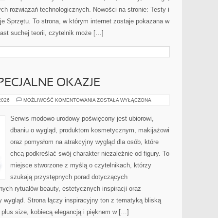
ch rozwiązań technologicznych. Nowości na stronie: Testy i
je Sprzętu. To strona, w którym internet zostaje pokazana w
ast suchej teorii, czytelnik może […]
SPECJALNE OKAZJE
STYLIZACJE
 2026
MOŻLIWOŚĆ KOMENTOWANIA
ZOSTAŁA WYŁĄCZONA
NA
SPECJALNE
OKAZJE
Serwis modowo-urodowy poświęcony jest ubiorowi,
dbaniu o wygląd, produktom kosmetycznym, makijażowi
oraz pomysłom na atrakcyjny wygląd dla osób, które
chcą podkreślać swój charakter niezależnie od figury. To
miejsce stworzone z myślą o czytelnikach, którzy
szukają przystępnych porad dotyczących
ch rytuałów beauty, estetycznych inspiracji oraz
wygląd. Strona łączy inspiracyjny ton z tematyką bliską
 plus size, kobiecą elegancją i pięknem w […]