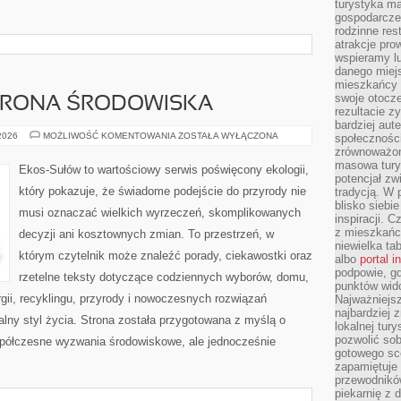
turystyka ma
gospodarcze
rodzinne rest
atrakcje pro
wspieramy lu
danego miejs
mieszkańcy 
swoje otocze
HRONA ŚRODOWISKA
rezultacie z
bardziej aut
PRZYRODA
 2026
MOŻLIWOŚĆ KOMENTOWANIA
ZOSTAŁA WYŁĄCZONA
społeczności
I
zrównoważon
OCHRONA
masowa turys
ŚRODOWISKA
Ekos-Sułów to wartościowy serwis poświęcony ekologii,
potencjał zw
który pokazuje, że świadome podejście do przyrody nie
tradycją. W 
blisko siebi
musi oznaczać wielkich wyrzeczeń, skomplikowanych
inspiracji.
z mieszkańc
decyzji ani kosztownych zmian. To przestrzeń, w
niewielka ta
którym czytelnik może znaleźć porady, ciekawostki oraz
albo
portal 
podpowie, gd
rzetelne teksty dotyczące codziennych wyborów, domu,
punktów wid
gii, recyklingu, przyrody i nowoczesnych rozwiązań
Najważniejsz
najbardziej 
alny styl życia. Strona została przygotowana z myślą o
lokalnej tur
pozwolić sob
półczesne wyzwania środowiskowe, ale jednocześnie
gotowego sce
zapamiętuje
przewodników
piekarnię z