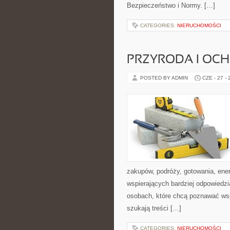
Bezpieczeństwo i Normy. […]
CATEGORIES:
NIERUCHOMOŚCI
PRZYRODA I OC
POSTED BY ADMIN
CZE - 27 -
zakupów, podróży, gotowania, ener
wspierających bardziej odpowiedzi
osobach, które chcą poznawać ws
szukają treści […]
CATEGORIES:
NIERUCHOMOŚCI