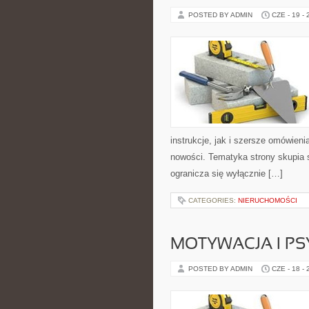
POSTED BY ADMIN
CZE - 19 -
instrukcje, jak i szersze omówieni
nowości. Tematyka strony skupia s
ogranicza się wyłącznie […]
CATEGORIES:
NIERUCHOMOŚCI
MOTYWACJA I P
POSTED BY ADMIN
CZE - 18 -