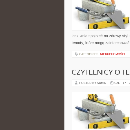
lecz wolą spojrzeć na zdrowy styl 
tematy, które mogą zainteresować 
CATEGORIES:
NIERUCHOMOŚCI
CZYTELNICY O T
POSTED BY ADMIN
CZE - 17 -