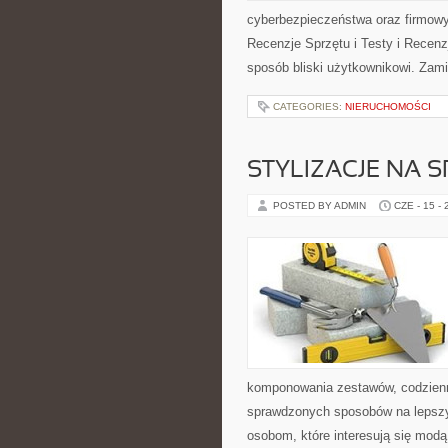
cyberbezpieczeństwa oraz firmowy
Recenzje Sprzętu i Testy i Recenz
sposób bliski użytkownikowi. Zami
CATEGORIES:
NIERUCHOMOŚCI
STYLIZACJE NA 
POSTED BY ADMIN
CZE - 15 -
komponowania zestawów, codzienny
sprawdzonych sposobów na lepszy 
osobom, które interesują się modą