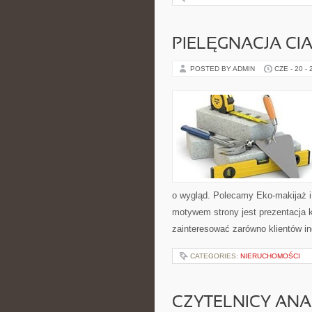
PIELĘGNACJA CI
POSTED BY ADMIN
CZE - 20 -
o wygląd. Polecamy Eko-makijaż 
motywem strony jest prezentacja 
zainteresować zarówno klientów in
CATEGORIES:
NIERUCHOMOŚCI
CZYTELNICY ANA