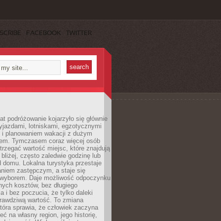
SCRIBE
FACEBOOK
TWITTER
lat podróżowanie kojarzyło się głównie
yjazdami, lotniskami, egzotycznymi
i i planowaniem wakacji z dużym
em. Tymczasem coraz więcej osób
rzegać wartość miejsc, które znajdują
 bliżej, często zaledwie godzinę lub
d domu. Lokalna turystyka przestaje
aniem zastępczym, a staje się
wyborem. Daje możliwość odpoczynku
nych kosztów, bez długiego
a i bez poczucia, że tylko daleki
rawdziwą wartość. To zmiana
która sprawia, że człowiek zaczyna
eć na własny region, jego historię,