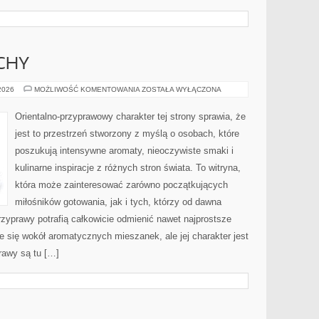
CHY
PERFUMY
 2026
MOŻLIWOŚĆ KOMENTOWANIA
ZOSTAŁA WYŁĄCZONA
I
ZAPACHY
Orientalno-przyprawowy charakter tej strony sprawia, że
jest to przestrzeń stworzony z myślą o osobach, które
poszukują intensywne aromaty, nieoczywiste smaki i
kulinarne inspiracje z różnych stron świata. To witryna,
która może zainteresować zarówno początkujących
miłośników gotowania, jak i tych, którzy od dawna
zyprawy potrafią całkowicie odmienić nawet najprostsze
e się wokół aromatycznych mieszanek, ale jej charakter jest
rawy są tu […]