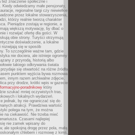
 też znaczenie społeczne i
. Kiedy odwiedzamy małe pensjonaty,
auracje, regionalne targi czy niewielkie
wadzone przez lokalne stowarzyszenia,
dzi, którzy realnie tworzą charakter
ca. Pieniądze zostają w regionie, a
mają większą motywację, by dbać o
nie i rozwijać ofertę dla gości. W
yskują obie strony. Turyści otrzymują
entyczne doświadczenie, a lokalne
 rozwijają się w sposób
y. To szczególnie ważne tam, gdzie
tyka nie dociera, ale istnieje ogromny
iązany z przyrodą, historią albo
połowie takiego odkrywania świata
e przydaje się otwartość na różne źródła
 Czasem punktem wyjścia bywa rozmowa
em, innym razem archiwalne zdjęcie,
blica przy drodze, krótki wpis w gazecie
informacyjno-poradnikowy
który
zie szukać mniej oczywistych tras,
okowych i lokalnych wydarzeń.
e jednak, by nie ograniczać się do
znanych atrakcji. Prawdziwa wartość
ystyki polega na tym, że można
ie na ciekawość. Nie trzeba mieć
nariusza. Czasami najlepiej
 się nie zamek wpisany do
, ale spokojną drogę przez pola, małą
 doskonałym chlebem i rozmowę z kimś,