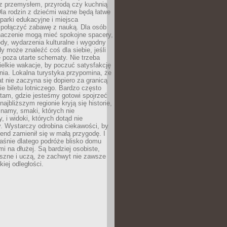
z przemysłem, przyrodą czy kuchnią
Dla rodzin z dziećmi ważne będą łatwe
 parki edukacyjne i miejsca
 połączyć zabawę z nauką. Dla osób
naczenie mogą mieć spokojne spacery,
ody, wydarzenia kulturalne i wygodny
y może znaleźć coś dla siebie, jeśli
e poza utarte schematy. Nie trzeba
elkie wakacje, by poczuć satysfakcję
ia. Lokalna turystyka przypomina, że
t nie zaczyna się dopiero za granicą
ie biletu lotniczego. Bardzo często
tam, gdzie jesteśmy gotowi spojrzeć
ajbliższym regionie kryją się historie,
znamy, smaki, których nie
, i widoki, których dotąd nie
. Wystarczy odrobina ciekawości, by
nd zamienił się w małą przygodę. I
aśnie dlatego podróże blisko domu
mi na dłużej. Są bardziej osobiste,
szne i uczą, że zachwyt nie zawsze
iej odległości.