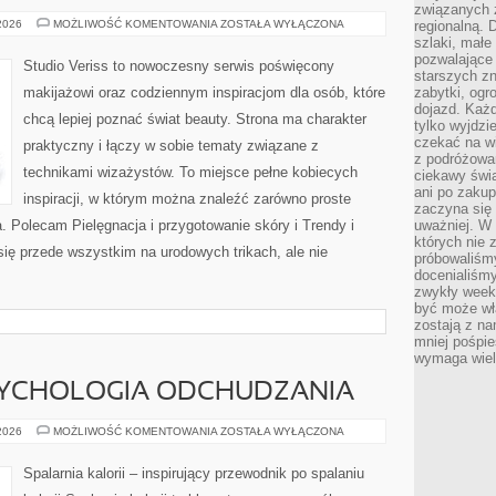
związanych 
CZYTELNICY
 2026
MOŻLIWOŚĆ KOMENTOWANIA
ZOSTAŁA WYŁĄCZONA
regionalną. 
ANALIZUJĄ
szlaki, małe
pozwalające
Studio Veriss to nowoczesny serwis poświęcony
starszych z
makijażowi oraz codziennym inspiracjom dla osób, które
zabytki, ogr
dojazd. Każd
chcą lepiej poznać świat beauty. Strona ma charakter
tylko wyjdzi
czekać na wi
praktyczny i łączy w sobie tematy związane z
z podróżowan
technikami wizażystów. To miejsce pełne kobiecych
ciekawy świa
ani po zakup
inspiracji, w którym można znaleźć zarówno proste
zaczyna się 
a. Polecam Pielęgnacja i przygotowanie skóry i Trendy i
uważniej. W n
których nie 
ię przede wszystkim na urodowych trikach, ale nie
próbowaliśmy
docenialiśmy
zwykły weeke
być może wł
zostają z na
mniej pośpie
wymaga wielk
SYCHOLOGIA ODCHUDZANIA
MOTYWACJA
 2026
MOŻLIWOŚĆ KOMENTOWANIA
ZOSTAŁA WYŁĄCZONA
I
PSYCHOLOGIA
ODCHUDZANIA
Spalarnia kalorii – inspirujący przewodnik po spalaniu