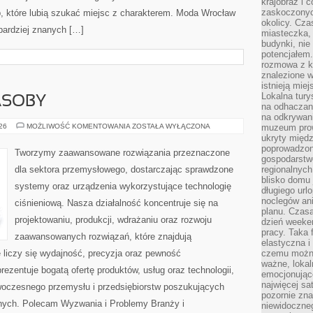
krajobraz i 
zaskoczonych
b, które lubią szukać miejsc z charakterem. Moda Wrocław
okolicy. Cz
jbardziej znanych […]
miasteczka, 
budynki, nie 
potencjałem
rozmowa z k
znalezione w
istnieją mie
Lokalna tury
ASOBY
na odhaczani
na odkrywan
ENERGETYKA
026
MOŻLIWOŚĆ KOMENTOWANIA
ZOSTAŁA WYŁĄCZONA
muzeum prow
I
ukryty międ
ZASOBY
poprowadzona
Tworzymy zaawansowane rozwiązania przeznaczone
gospodarstw
dla sektora przemysłowego, dostarczając sprawdzone
regionalnych
blisko domu 
systemy oraz urządzenia wykorzystujące technologię
długiego ur
noclegów an
ciśnieniową. Nasza działalność koncentruje się na
planu. Czasa
projektowaniu, produkcji, wdrażaniu oraz rozwoju
dzień weeke
pracy. Taka 
zaawansowanych rozwiązań, które znajdują
elastyczna i
 liczy się wydajność, precyzja oraz pewność
czemu można
ważne, loka
zentuje bogatą ofertę produktów, usług oraz technologii,
emocjonujące
najwięcej sa
woczesnego przemysłu i przedsiębiorstw poszukujących
pozornie zna
nych. Polecam Wyzwania i Problemy Branży i
niewidoczne