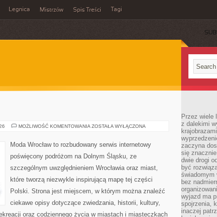
Legnica
Tagi
Mistrzów
Spis Treści
SUB
Przez wiele 
z dalekimi w
ZGORZELEC
026
MOŻLIWOŚĆ KOMENTOWANIA
ZOSTAŁA WYŁĄCZONA
krajobrazam
wyprzedzeni
Moda Wrocław to rozbudowany serwis internetowy
zaczyna dost
się znacznie
poświęcony podróżom na Dolnym Śląsku, ze
dwie drogi o
być rozwiąz
szczególnym uwzględnieniem Wrocławia oraz miast,
świadomym 
które tworzą niezwykle inspirującą mapę tej części
bez nadmier
organizowani
Polski. Strona jest miejscem, w którym można znaleźć
wyjazd ma p
ciekawe opisy dotyczące zwiedzania, historii, kultury,
spojrzenia, 
inaczej patrz
 rekreacji oraz codziennego życia w miastach i miasteczkach