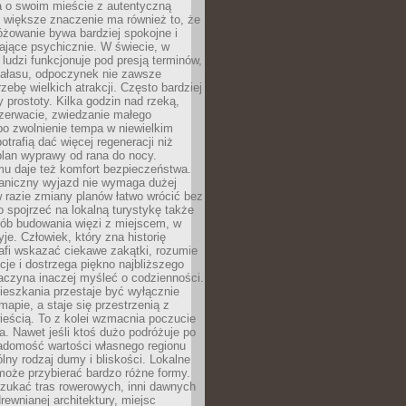
a o swoim mieście z autentyczną
 większe znaczenie ma również to, że
óżowanie bywa bardziej spokojne i
ające psychicznie. W świecie, w
 ludzi funkcjonuje pod presją terminów,
 hałasu, odpoczynek nie zawsze
zebę wielkich atrakcji. Często bardziej
 prostoty. Kilka godzin nad rzeką,
ezerwacie, zwiedzanie małego
o zwolnienie tempa w niewielkim
otrafią dać więcej regeneracji niż
plan wyprawy od rana do nocy.
mu daje też komfort bezpieczeństwa.
aniczny wyjazd nie wymaga dużej
 w razie zmiany planów łatwo wrócić bez
o spojrzeć na lokalną turystykę także
sób budowania więzi z miejscem, w
yje. Człowiek, który zna historię
rafi wskazać ciekawe zakątki, rozumie
ycje i dostrzega piękno najbliższego
aczyna inaczej myśleć o codzienności.
ieszkania przestaje być wyłącznie
apie, a staje się przestrzenią z
ieścią. To z kolei wzmacnia poczucie
a. Nawet jeśli ktoś dużo podróżuje po
iadomość wartości własnego regionu
lny rodzaj dumy i bliskości. Lokalne
może przybierać bardzo różne formy.
szukać tras rowerowych, inni dawnych
 drewnianej architektury, miejsc