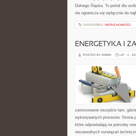
Dolnego Śląska. To portal dla osó
nie ogranicza się wyłącznie do na
CATEGORIES:
NIERUCHOMOŚCI
ENERGETYKA I Z
POSTED BY ADMIN
LIP - 1 - 2
zastosowanie wszędzie tam, gdzie
wykonywanych procesów. Strona pre
które odpowiadają na potrzeby no
niezawodnych rozwiązań technicz