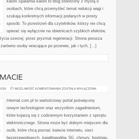
kalorii Spalarnia kalorii to blog stworzony z myślą o
osobach, które chcą przemyśleć temat redukcji wagi i
szukają konkretnych informacji podanych w prosty
sposób. To przestrzeń dla czytelników, którzy nie chcą
opierać się wyłącznie na obietnicach szybkich efektów,
życia szerzej: przez pryzmat regeneracji. Strona porusza
zarówno osoby wracające po przerwie, jak i tych, […]
EMACIE
CZYTELNICY
 2026
MOŻLIWOŚĆ KOMENTOWANIA
ZOSTAŁA WYŁĄCZONA
O
TEMACIE
Internat.com.pl to wartościowy portal poświęcony
nowym technologiom oraz wszystkim zagadnieniom,
które kojarzą się z codziennym korzystaniem z sprzętu
elektronicznego. Strona może być dobrym miejscem dla
osób, które chcą poznać świecie internetu, sieci
bezprzewodowych, światłowodów, 5G, chmury, hostingu,