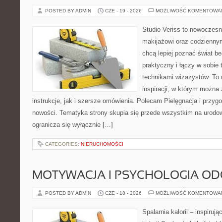
POSTED BY ADMIN
CZE - 19 - 2026
MOŻLIWOŚĆ KOMENTOWA
Studio Veriss to nowoczes
makijażowi oraz codziennym
chcą lepiej poznać świat be
praktyczny i łączy w sobie
technikami wizażystów. To 
inspiracji, w którym można
instrukcje, jak i szersze omówienia. Polecam Pielęgnacja i przygo
nowości. Tematyka strony skupia się przede wszystkim na urodowy
ogranicza się wyłącznie […]
CATEGORIES:
NIERUCHOMOŚCI
MOTYWACJA I PSYCHOLOGIA O
POSTED BY ADMIN
CZE - 18 - 2026
MOŻLIWOŚĆ KOMENTOWA
Spalarnia kalorii – inspiruj