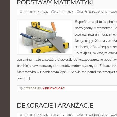
PODSTAWY MATEMATYKI
POSTED BY ADMIN
CZE - 9 - 2026
MOŻLIWOŚĆ KOMENTOWAN
SuperMatma.pl to inspirując
poświęcony matematyce, któ
wzorów, równań i logicznyc
fascynujący. Strona został
osobach, które chcą posze
To miejsce, w którym osoba
egzaminu może znaleźć ciekawostki dotyczące zarówno podstawo
bardziej zaawansowanych tematów matematycznych. Zobacz tak
Matematyka w Codziennym Życiu. Serwis ten portal matematycz
jako […]
CATEGORIES:
NIERUCHOMOŚCI
DEKORACJE I ARANŻACJE
POSTED BY ADMIN
CZE - 7 - 2026
MOŻLIWOŚĆ KOMENTOWAN