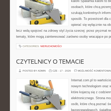
kalorii Spalarnia kalorii to
osobach, które chcą przemy
szukają konkretnych inform
sposób. To przestrzeń dla c
opierać się wyłącznie na ob
lecz wolą spojrzeć na zdrowy styl życia szerzej: przez pryzmat re
tematy, które mogą zainteresować zarówno osoby wracające po prz
CATEGORIES:
NIERUCHOMOŚCI
CZYTELNICY O TEMACIE
POSTED BY ADMIN
CZE - 17 - 2026
MOŻLIWOŚĆ KOMENTOWA
Internat.com.pl to wartości
nowym technologiom oraz 
które kojarzą się z codzie
elektronicznego. Strona m
osób, które chcą poznać świ
bezprzewodowych, światłow