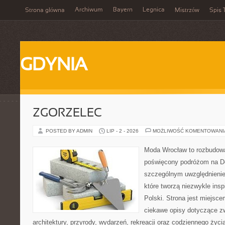
Archiwum
Bayern
Legnica
Strona główna
Mistrzów
Spis 
GDYNIA
ZGORZELEC
POSTED BY ADMIN
LIP - 2 - 2026
MOŻLIWOŚĆ KOMENTOWAN
Moda Wrocław to rozbudowa
poświęcony podróżom na D
szczególnym uwzględnienie
które tworzą niezwykle insp
Polski. Strona jest miejsc
ciekawe opisy dotyczące zwie
architektury, przyrody, wydarzeń, rekreacji oraz codziennego życ