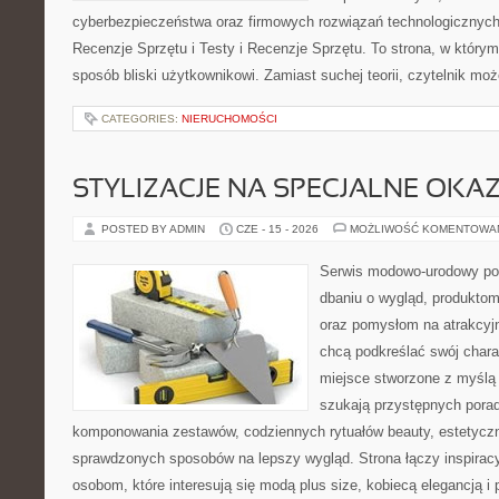
cyberbezpieczeństwa oraz firmowych rozwiązań technologicznych.
Recenzje Sprzętu i Testy i Recenzje Sprzętu. To strona, w którym
sposób bliski użytkownikowi. Zamiast suchej teorii, czytelnik mo
CATEGORIES:
NIERUCHOMOŚCI
STYLIZACJE NA SPECJALNE OKAZ
POSTED BY ADMIN
CZE - 15 - 2026
MOŻLIWOŚĆ KOMENTOWA
Serwis modowo-urodowy poś
dbaniu o wygląd, produkto
oraz pomysłom na atrakcyjn
chcą podkreślać swój charak
miejsce stworzone z myślą 
szukają przystępnych pora
komponowania zestawów, codziennych rytuałów beauty, estetyczny
sprawdzonych sposobów na lepszy wygląd. Strona łączy inspiracy
osobom, które interesują się modą plus size, kobiecą elegancją i