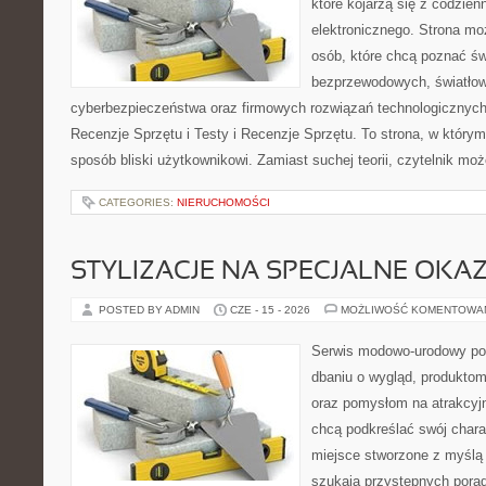
które kojarzą się z codzie
elektronicznego. Strona m
osób, które chcą poznać świ
bezprzewodowych, światłow
cyberbezpieczeństwa oraz firmowych rozwiązań technologicznych.
Recenzje Sprzętu i Testy i Recenzje Sprzętu. To strona, w którym
sposób bliski użytkownikowi. Zamiast suchej teorii, czytelnik mo
CATEGORIES:
NIERUCHOMOŚCI
STYLIZACJE NA SPECJALNE OKAZ
POSTED BY ADMIN
CZE - 15 - 2026
MOŻLIWOŚĆ KOMENTOWA
Serwis modowo-urodowy poś
dbaniu o wygląd, produkto
oraz pomysłom na atrakcyjn
chcą podkreślać swój charak
miejsce stworzone z myślą 
szukają przystępnych pora