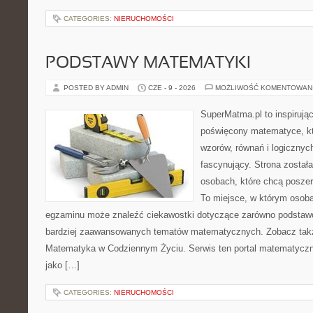
CATEGORIES:
NIERUCHOMOŚCI
PODSTAWY MATEMATYKI
POSTED BY ADMIN
CZE - 9 - 2026
MOŻLIWOŚĆ KOMENTOWAN
SuperMatma.pl to inspirując
poświęcony matematyce, któ
wzorów, równań i logicznyc
fascynujący. Strona został
osobach, które chcą posze
To miejsce, w którym osoba
egzaminu może znaleźć ciekawostki dotyczące zarówno podstawo
bardziej zaawansowanych tematów matematycznych. Zobacz tak
Matematyka w Codziennym Życiu. Serwis ten portal matematycz
jako […]
CATEGORIES:
NIERUCHOMOŚCI