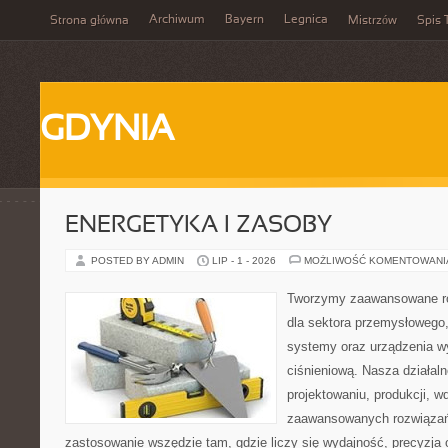
Archiwum
Bayern
Legnica
Strona główna
Mistrzów
Spis 
GDYNIA
ENERGETYKA I ZASOBY
POSTED BY ADMIN
LIP - 1 - 2026
MOŻLIWOŚĆ KOMENTOWAN
Tworzymy zaawansowane ro
dla sektora przemysłowego
systemy oraz urządzenia w
ciśnieniową. Nasza działaln
projektowaniu, produkcji, w
zaawansowanych rozwiązań,
zastosowanie wszędzie tam, gdzie liczy się wydajność, precyzja