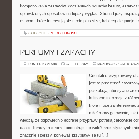
komponowania zestawów, codziennych rytuałów beauty, estetyczny
sprawdzonych sposobów na lepszy wygląd. Strona łączy inspiracy
osobom, które interesują się modą plus size, kobiecą elegancją i
CATEGORIES:
NIERUCHOMOŚCI
PERFUMY I ZAPACHY
POSTED BY ADMIN
CZE - 14 - 2026
MOŻLIWOŚĆ KOMENTOWA
Orientalno-przyprawowy char
jest to przestrzeń stworzon
poszukują intensywne aroma
kulinarne inspiracje z różny
która może zainteresować 
miłośników gotowania, jak i
wiedzą, że odpowiednio dobrane przyprawy potrafią całkowicie od
danie. Tematyka strony koncentruje się wokół aromatycznych miesz
znacznie szerszy, ponieważ przyprawy są tu […]