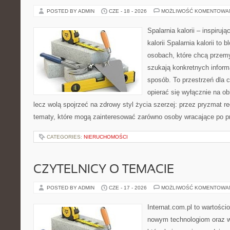
POSTED BY ADMIN
CZE - 18 - 2026
MOŻLIWOŚĆ KOMENTOWA
Spalarnia kalorii – inspiruj
kalorii Spalarnia kalorii to
osobach, które chcą przemy
szukają konkretnych inform
sposób. To przestrzeń dla c
opierać się wyłącznie na ob
lecz wolą spojrzeć na zdrowy styl życia szerzej: przez pryzmat re
tematy, które mogą zainteresować zarówno osoby wracające po prz
CATEGORIES:
NIERUCHOMOŚCI
CZYTELNICY O TEMACIE
POSTED BY ADMIN
CZE - 17 - 2026
MOŻLIWOŚĆ KOMENTOWA
Internat.com.pl to wartości
nowym technologiom oraz 