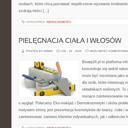
osobach, które chcą poznawać współczesne wyzwania środowisko
szukają treści […]
CATEGORIES:
NIERUCHOMOŚCI
PIELĘGNACJA CIAŁA I WŁOSÓW
POSTED BY ADMIN
CZE - 20 - 2026
MOŻLIWOŚĆ KOMENTOWA
Bioarp24.pl to platforma in
koncentruje się wokół natura
może być rozumiana jako w
dla osób, które interesują 
składnikach roślinnych. To 
rosnące zainteresowanie n
o wygląd. Polecamy Eko-makijaż i Dermokosmetyki i skóra prob
motywem strony jest prezentacja kosmetyków do twarzy, ciała i 
zainteresować zarówno klientów indywidualnych, jak i odbiorców 
CATEGORIES:
NIERUCHOMOŚCI