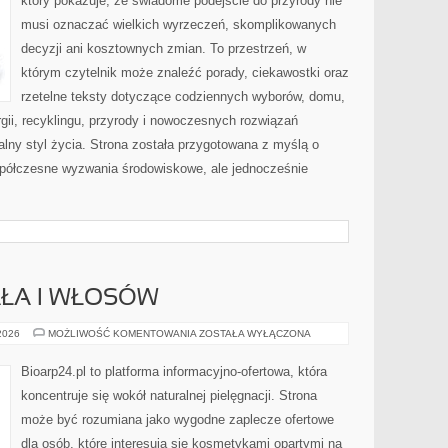
który pokazuje, że świadome podejście do przyrody nie
musi oznaczać wielkich wyrzeczeń, skomplikowanych
decyzji ani kosztownych zmian. To przestrzeń, w
którym czytelnik może znaleźć porady, ciekawostki oraz
rzetelne teksty dotyczące codziennych wyborów, domu,
gii, recyklingu, przyrody i nowoczesnych rozwiązań
alny styl życia. Strona została przygotowana z myślą o
półczesne wyzwania środowiskowe, ale jednocześnie
AŁA I WŁOSÓW
PIELĘGNACJA
 2026
MOŻLIWOŚĆ KOMENTOWANIA
ZOSTAŁA WYŁĄCZONA
CIAŁA
I
WŁOSÓW
Bioarp24.pl to platforma informacyjno-ofertowa, która
koncentruje się wokół naturalnej pielęgnacji. Strona
może być rozumiana jako wygodne zaplecze ofertowe
dla osób, które interesują się kosmetykami opartymi na