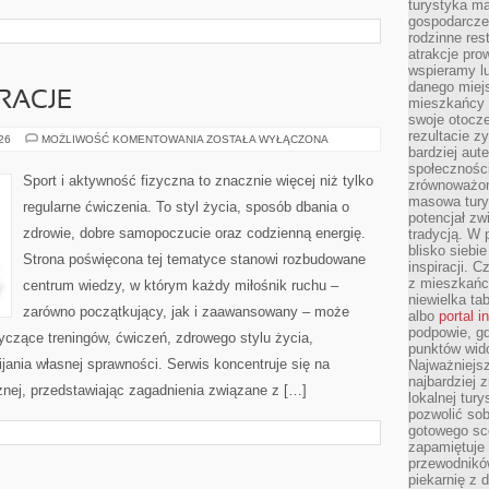
turystyka ma
gospodarcze
rodzinne rest
atrakcje pro
wspieramy lu
danego miejs
IRACJE
mieszkańcy 
swoje otocze
rezultacie z
LIFESTYLE
026
MOŻLIWOŚĆ KOMENTOWANIA
ZOSTAŁA WYŁĄCZONA
I
bardziej aut
INSPIRACJE
społeczności
Sport i aktywność fizyczna to znacznie więcej niż tylko
zrównoważon
masowa turys
regularne ćwiczenia. To styl życia, sposób dbania o
potencjał zw
zdrowie, dobre samopoczucie oraz codzienną energię.
tradycją. W 
blisko siebi
Strona poświęcona tej tematyce stanowi rozbudowane
inspiracji.
z mieszkańc
centrum wiedzy, w którym każdy miłośnik ruchu –
niewielka ta
zarówno początkujący, jak i zaawansowany – może
albo
portal 
podpowie, gd
yczące treningów, ćwiczeń, zdrowego stylu życia,
punktów wid
ania własnej sprawności. Serwis koncentruje się na
Najważniejsz
najbardziej 
znej, przedstawiając zagadnienia związane z […]
lokalnej tur
pozwolić sob
gotowego sce
zapamiętuje
przewodników
piekarnię z