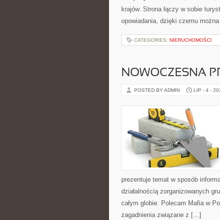
krajów. Strona łączy w sobie tury
opowiadania, dzięki czemu można
CATEGORIES:
NIERUCHOMOŚCI
NOWOCZESNA P
POSTED BY ADMIN
LIP - 4 - 2
prezentuje temat w sposób inform
działalnością zorganizowanych gru
całym globie. Polecam Mafia w Pol
zagadnienia związane z […]