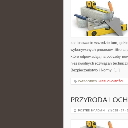
zastosowanie wszędzie tam, gdzie
wykonywanych procesów. Strona pre
które odpowiadają na potrzeby no
niezawodnych rozwiązań technicz
Bezpieczeństwo i Normy. […]
CATEGORIES:
NIERUCHOMOŚCI
PRZYRODA I OC
POSTED BY ADMIN
CZE - 27 -