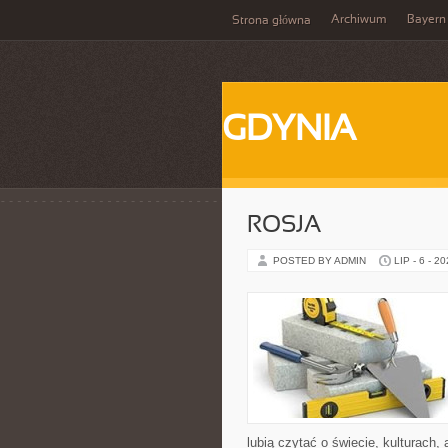
Archiwum
Bayern
Strona główna
GDYNIA
ROSJA
POSTED BY ADMIN
LIP - 6 - 2
lubią czytać o świecie, kulturach, 