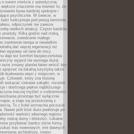
a o swoim mieście z autentyczną
 większe znaczenie ma również to, że
óżowanie bywa bardziej spokojne i
ające psychicznie. W świecie, w
 ludzi funkcjonuje pod presją terminów,
 hałasu, odpoczynek nie zawsze
zebę wielkich atrakcji. Często bardziej
 prostoty. Kilka godzin nad rzeką,
ezerwacie, zwiedzanie małego
o zwolnienie tempa w niewielkim
otrafią dać więcej regeneracji niż
plan wyprawy od rana do nocy.
mu daje też komfort bezpieczeństwa.
aniczny wyjazd nie wymaga dużej
 w razie zmiany planów łatwo wrócić bez
o spojrzeć na lokalną turystykę także
sób budowania więzi z miejscem, w
yje. Człowiek, który zna historię
rafi wskazać ciekawe zakątki, rozumie
ycje i dostrzega piękno najbliższego
aczyna inaczej myśleć o codzienności.
ieszkania przestaje być wyłącznie
apie, a staje się przestrzenią z
ieścią. To z kolei wzmacnia poczucie
a. Nawet jeśli ktoś dużo podróżuje po
iadomość wartości własnego regionu
lny rodzaj dumy i bliskości. Lokalne
może przybierać bardzo różne formy.
szukać tras rowerowych, inni dawnych
 drewnianej architektury, miejsc