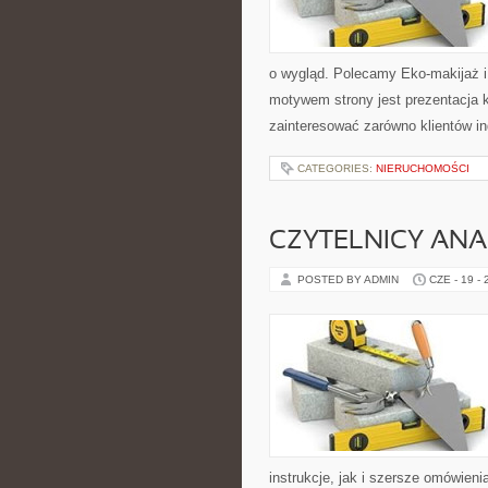
o wygląd. Polecamy Eko-makijaż 
motywem strony jest prezentacja 
zainteresować zarówno klientów in
CATEGORIES:
NIERUCHOMOŚCI
CZYTELNICY ANA
POSTED BY ADMIN
CZE - 19 -
instrukcje, jak i szersze omówieni