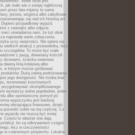
codzienność. Wiele osób jest
, jak mało wie o swojej najbliższej
asem przez lata mijamy te same
lasy, jeziora, wzgórza albo zabytkowe
zastanawiając się nad ich historią ani
. Dopiero przypadkowy wyjazd,
imś z zewnątrz albo zdjęcie
 sieci uświadamia nam, że tuż obok
jsca naprawdę warte zobaczenia.
styka uczy uważności. Nie opiera się
u wielkich atrakcji z przewodnika, lecz
iu szczegółów. To może być małe
adzone z pasją, drewniany kościół
zy drzewami, ścieżka rowerowa
 dawną linią kolejową albo
o, w którym można spróbować
 produktów. Dużą zaletą podróżowania
jest jego dostępność. Nie trzeba brać
lopu, rezerwować kosztownych
i przygotowywać skomplikowanego
mi wystarczy wolne popołudnie, jeden
ndu albo spontaniczny pomysł po
forma wypoczynku jest bardziej
 mniej obciążająca finansowo, dzięki
 pozwolić sobie na nią częściej. Co
lne wyjazdy nie muszą być mniej
. Często to właśnie one dają
tysfakcji, bo są odkrywaniem czegoś
nego, lecz w rzeczywistości
go w codziennym pośpiechu. Lokalna