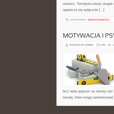
nowości. Tematyka strony skupia s
ogranicza się wyłącznie […]
CATEGORIES:
NIERUCHOMOŚCI
MOTYWACJA I P
POSTED BY ADMIN
CZE - 18 -
lecz wolą spojrzeć na zdrowy styl 
tematy, które mogą zainteresować 
CATEGORIES:
NIERUCHOMOŚCI