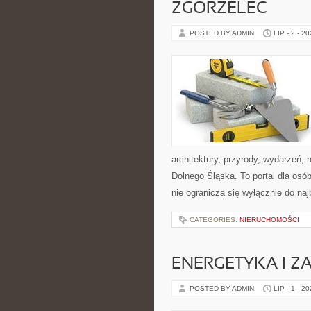
ZGORZELEC
POSTED BY ADMIN
LIP - 2 - 2
architektury, przyrody, wydarzeń,
Dolnego Śląska. To portal dla osó
nie ogranicza się wyłącznie do na
CATEGORIES:
NIERUCHOMOŚCI
ENERGETYKA I Z
POSTED BY ADMIN
LIP - 1 - 2