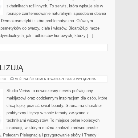
składnikach roślinnych. To serwis, która wpisuje się w
rosnące zainteresowanie naturalnymi sposobami dbania
i Dermokosmetyki i skóra problematyczna. Głównym
kosmetyków do twarzy, ciała i włosów. Bioarp24.pl może
dywidualnych, jak i odbiorców hurtowych, którzy […]
LIZUJĄ
CZYTELNICY
 2026
MOŻLIWOŚĆ KOMENTOWANIA
ZOSTAŁA WYŁĄCZONA
ANALIZUJĄ
Studio Veriss to nowoczesny serwis poświęcony
makijażowi oraz codziennym inspiracjom dla osób, które
chcą lepiej poznać świat beauty. Strona ma charakter
praktyczny i łączy w sobie tematy związane z
technikami wizażystów. To miejsce pełne kobiecych
inspiracji, w którym można znaleźć zarówno proste
a. Polecam Pielęgnacja i przygotowanie skóry i Trendy i