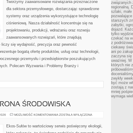
Tworzymy zaawansowane rozwiązania przeznaczone
związanych 
regionalną. 
dla sektora przemysłowego, dostarczając sprawdzone
szlaki, małe
systemy oraz urządzenia wykorzystujące technologię
pozwalające
starszych z
ciśnieniową. Nasza działalność koncentruje się na
zabytki, ogr
dojazd. Każd
projektowaniu, produkcji, wdrażaniu oraz rozwoju
tylko wyjdzi
zaawansowanych rozwiązań, które znajdują
czekać na wi
z podróżowan
 liczy się wydajność, precyzja oraz pewność
ciekawy świa
zentuje bogatą ofertę produktów, usług oraz technologii,
ani po zakup
zaczyna się 
woczesnego przemysłu i przedsiębiorstw poszukujących
uważniej. W n
których nie 
nych. Polecam Wyzwania i Problemy Branży i
próbowaliśmy
docenialiśmy
zwykły weeke
być może wł
zostają z na
mniej pośpie
wymaga wielk
HRONA ŚRODOWISKA
PRZYRODA
 2026
MOŻLIWOŚĆ KOMENTOWANIA
ZOSTAŁA WYŁĄCZONA
I
OCHRONA
ŚRODOWISKA
Ekos-Sułów to wartościowy serwis poświęcony ekologii,