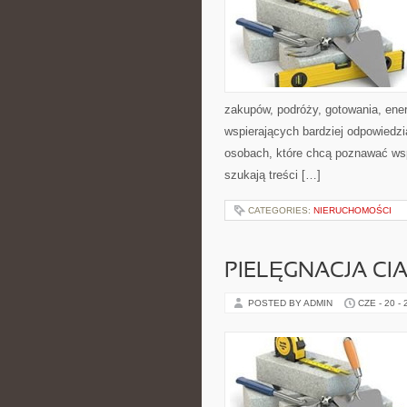
zakupów, podróży, gotowania, ener
wspierających bardziej odpowiedzi
osobach, które chcą poznawać ws
szukają treści […]
CATEGORIES:
NIERUCHOMOŚCI
PIELĘGNACJA CI
POSTED BY ADMIN
CZE - 20 -