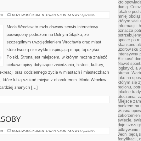
kto opowiad
dumą. Coraz
lokalne podr
ZGORZELEC
026
MOŻLIWOŚĆ KOMENTOWANIA
ZOSTAŁA WYŁĄCZONA
mniej obciąż
którym wielu
informacji i
Moda Wrocław to rozbudowany serwis internetowy
oznacza potr
poświęcony podróżom na Dolnym Śląsku, ze
potrzebujemy
spacer po r
szczególnym uwzględnieniem Wrocławia oraz miast,
skansenu alb
uzdrowisku p
które tworzą niezwykle inspirującą mapę tej części
intensywny 
Polski. Strona jest miejscem, w którym można znaleźć
Bliskość do
Nawet spont
ciekawe opisy dotyczące zwiedzania, historii, kultury,
logistyki, a
 rekreacji oraz codziennego życia w miastach i miasteczkach
stresu. Wart
jako na spo
b, które lubią szukać miejsc z charakterem. Moda Wrocław
którym się ż
regionu, pot
jbardziej znanych […]
lokalne trad
otoczenia, z
Miejsce zam
punktem na m
własną opow
zakorzenieni
ASOBY
świecie, św
daje szczegó
odkrywanie 
ENERGETYKA
026
MOŻLIWOŚĆ KOMENTOWANIA
ZOSTAŁA WYŁĄCZONA
Jedni będą 
I
ZASOBY
fortyfikacji,