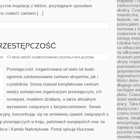
krajobraz i 
zaskoczonych
styczne inspiracje z lekkim, przystępnym sposobem
okolicy. Cz
 tu znaleźć zarówno […]
miasteczka, 
budynki, nie 
potencjałem
rozmowa z k
znalezione w
istnieją mie
Lokalna tury
RZESTĘPCZOŚĆ
na odhaczani
na odkrywan
muzeum prow
NOWOCZESNA
026
MOŻLIWOŚĆ KOMENTOWANIA
ZOSTAŁA WYŁĄCZONA
PRZESTĘPCZOŚĆ
ukryty międ
poprowadzona
Przestępczość zorganizowana od wielu lat budzi
gospodarstw
regionalnych
ogromne zainteresowanie zarówno ekspertów, jak i
blisko domu 
czytelników. Strona stanowi kompleksowe centrum
długiego ur
noclegów an
wiedzy poświęcone organizacjom przestępczym, ich
planu. Czasa
rozwojowi, modelom działania, a także aktualnym
dzień weeke
pracy. Taka 
wyzwaniom związanym z bezpieczeństwem. Serwis
elastyczna i
czemu można
acyjny, koncentrując się na omówieniu zjawisk związanych z
ważne, loka
p przestępczych w kraju, państwach europejskich oraz na
emocjonujące
najwięcej sa
sce i Kartele Narkotykowe. Portal opisuje kluczowe
pozornie zna
niewidoczne