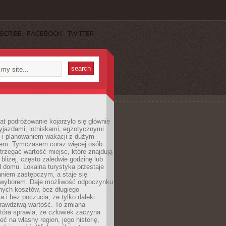
SCRIBE
FACEBOOK
TWITTER
lat podróżowanie kojarzyło się głównie
yjazdami, lotniskami, egzotycznymi
i i planowaniem wakacji z dużym
em. Tymczasem coraz więcej osób
rzegać wartość miejsc, które znajdują
 bliżej, często zaledwie godzinę lub
d domu. Lokalna turystyka przestaje
aniem zastępczym, a staje się
wyborem. Daje możliwość odpoczynku
nych kosztów, bez długiego
a i bez poczucia, że tylko daleki
rawdziwą wartość. To zmiana
która sprawia, że człowiek zaczyna
eć na własny region, jego historię,