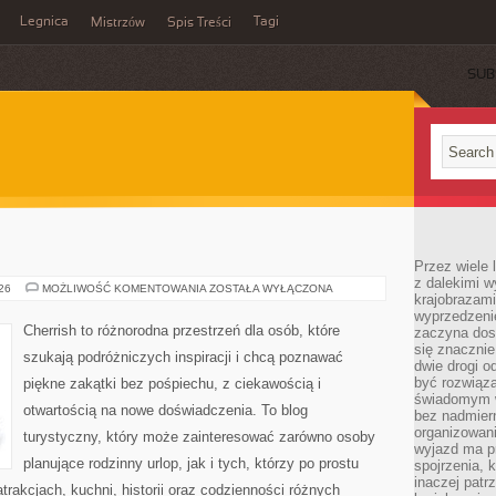
Legnica
Tagi
Mistrzów
Spis Treści
SUB
Przez wiele 
z dalekimi w
ROSJA
026
MOŻLIWOŚĆ KOMENTOWANIA
ZOSTAŁA WYŁĄCZONA
krajobrazam
wyprzedzeni
Cherrish to różnorodna przestrzeń dla osób, które
zaczyna dost
się znacznie
szukają podróżniczych inspiracji i chcą poznawać
dwie drogi o
być rozwiąz
piękne zakątki bez pośpiechu, z ciekawością i
świadomym 
otwartością na nowe doświadczenia. To blog
bez nadmier
organizowani
turystyczny, który może zainteresować zarówno osoby
wyjazd ma p
planujące rodzinny urlop, jak i tych, którzy po prostu
spojrzenia, 
inaczej patrz
atrakcjach, kuchni, historii oraz codzienności różnych