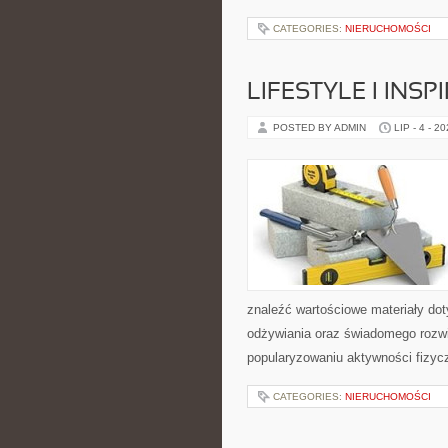
CATEGORIES:
NIERUCHOMOŚCI
LIFESTYLE I INSP
POSTED BY ADMIN
LIP - 4 - 2
znaleźć wartościowe materiały dot
odżywiania oraz świadomego rozwij
popularyzowaniu aktywności fizyc
CATEGORIES:
NIERUCHOMOŚCI