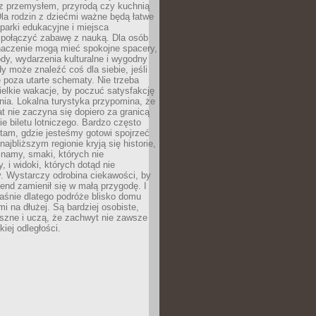
z przemysłem, przyrodą czy kuchnią
Dla rodzin z dziećmi ważne będą łatwe
 parki edukacyjne i miejsca
 połączyć zabawę z nauką. Dla osób
naczenie mogą mieć spokojne spacery,
ody, wydarzenia kulturalne i wygodny
y może znaleźć coś dla siebie, jeśli
e poza utarte schematy. Nie trzeba
elkie wakacje, by poczuć satysfakcję
ia. Lokalna turystyka przypomina, że
t nie zaczyna się dopiero za granicą
ie biletu lotniczego. Bardzo często
tam, gdzie jesteśmy gotowi spojrzeć
ajbliższym regionie kryją się historie,
znamy, smaki, których nie
, i widoki, których dotąd nie
. Wystarczy odrobina ciekawości, by
nd zamienił się w małą przygodę. I
aśnie dlatego podróże blisko domu
mi na dłużej. Są bardziej osobiste,
szne i uczą, że zachwyt nie zawsze
iej odległości.