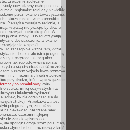
 też znaczenie społeczne i
. Kiedy odwiedzamy małe pensjonaty,
auracje, regionalne targi czy niewielkie
wadzone przez lokalne stowarzyszenia,
dzi, którzy realnie tworzą charakter
ca. Pieniądze zostają w regionie, a
mają większą motywację, by dbać o
nie i rozwijać ofertę dla gości. W
yskują obie strony. Turyści otrzymują
entyczne doświadczenie, a lokalne
 rozwijają się w sposób
y. To szczególnie ważne tam, gdzie
tyka nie dociera, ale istnieje ogromny
iązany z przyrodą, historią albo
połowie takiego odkrywania świata
e przydaje się otwartość na różne źródła
 Czasem punktem wyjścia bywa rozmowa
em, innym razem archiwalne zdjęcie,
blica przy drodze, krótki wpis w gazecie
informacyjno-poradnikowy
który
zie szukać mniej oczywistych tras,
okowych i lokalnych wydarzeń.
e jednak, by nie ograniczać się do
znanych atrakcji. Prawdziwa wartość
ystyki polega na tym, że można
ie na ciekawość. Nie trzeba mieć
nariusza. Czasami najlepiej
 się nie zamek wpisany do
, ale spokojną drogę przez pola, małą
 doskonałym chlebem i rozmowę z kimś,