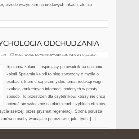
ię przede wszystkim na urodowych trikach, ale nie
SYCHOLOGIA ODCHUDZANIA
MOTYWACJA
 2026
MOŻLIWOŚĆ KOMENTOWANIA
ZOSTAŁA WYŁĄCZONA
I
PSYCHOLOGIA
ODCHUDZANIA
Spalarnia kalorii – inspirujący przewodnik po spalaniu
kalorii Spalarnia kalorii to blog stworzony z myślą o
osobach, które chcą przemyśleć temat redukcji wagi i
szukają konkretnych informacji podanych w prosty
sposób. To przestrzeń dla czytelników, którzy nie chcą
opierać się wyłącznie na obietnicach szybkich efektów,
życia szerzej: przez pryzmat regeneracji. Strona porusza
zarówno osoby wracające po przerwie, jak i tych, […]