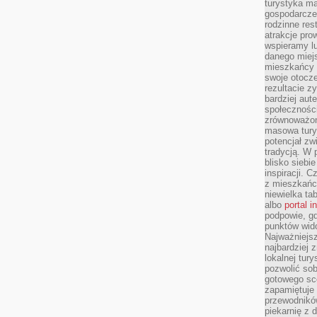
turystyka ma
gospodarcze
rodzinne rest
atrakcje pro
wspieramy lu
danego miejs
mieszkańcy 
swoje otocze
rezultacie z
bardziej aut
społeczności
zrównoważon
masowa turys
potencjał zw
tradycją. W 
blisko siebi
inspiracji.
z mieszkańc
niewielka ta
albo
portal 
podpowie, gd
punktów wid
Najważniejsz
najbardziej 
lokalnej tur
pozwolić sob
gotowego sce
zapamiętuje
przewodników
piekarnię z