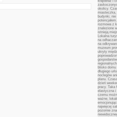
krajobraz i 
zaskoczonych
okolicy. Cz
miasteczka, 
budynki, nie 
potencjałem
rozmowa z k
znalezione w
istnieją mie
Lokalna tury
na odhaczani
na odkrywan
muzeum prow
ukryty międ
poprowadzona
gospodarstw
regionalnych
blisko domu 
długiego ur
noclegów an
planu. Czasa
dzień weeke
pracy. Taka 
elastyczna i
czemu można
ważne, loka
emocjonujące
najwięcej sa
pozornie zna
niewidoczne