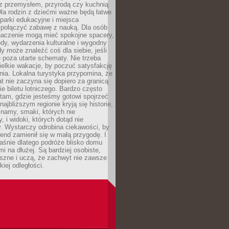
z przemysłem, przyrodą czy kuchnią
Dla rodzin z dziećmi ważne będą łatwe
 parki edukacyjne i miejsca
 połączyć zabawę z nauką. Dla osób
naczenie mogą mieć spokojne spacery,
ody, wydarzenia kulturalne i wygodny
y może znaleźć coś dla siebie, jeśli
e poza utarte schematy. Nie trzeba
elkie wakacje, by poczuć satysfakcję
ia. Lokalna turystyka przypomina, że
t nie zaczyna się dopiero za granicą
ie biletu lotniczego. Bardzo często
tam, gdzie jesteśmy gotowi spojrzeć
ajbliższym regionie kryją się historie,
znamy, smaki, których nie
, i widoki, których dotąd nie
. Wystarczy odrobina ciekawości, by
nd zamienił się w małą przygodę. I
aśnie dlatego podróże blisko domu
mi na dłużej. Są bardziej osobiste,
szne i uczą, że zachwyt nie zawsze
iej odległości.