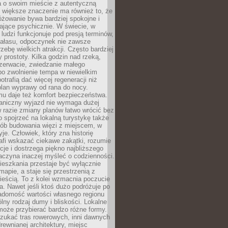
a o swoim mieście z autentyczną
 większe znaczenie ma również to, że
óżowanie bywa bardziej spokojne i
ające psychicznie. W świecie, w
 ludzi funkcjonuje pod presją terminów,
 hałasu, odpoczynek nie zawsze
zebę wielkich atrakcji. Często bardziej
 prostoty. Kilka godzin nad rzeką,
ezerwacie, zwiedzanie małego
o zwolnienie tempa w niewielkim
otrafią dać więcej regeneracji niż
plan wyprawy od rana do nocy.
mu daje też komfort bezpieczeństwa.
aniczny wyjazd nie wymaga dużej
 w razie zmiany planów łatwo wrócić bez
o spojrzeć na lokalną turystykę także
sób budowania więzi z miejscem, w
yje. Człowiek, który zna historię
rafi wskazać ciekawe zakątki, rozumie
ycje i dostrzega piękno najbliższego
aczyna inaczej myśleć o codzienności.
ieszkania przestaje być wyłącznie
apie, a staje się przestrzenią z
ieścią. To z kolei wzmacnia poczucie
a. Nawet jeśli ktoś dużo podróżuje po
iadomość wartości własnego regionu
lny rodzaj dumy i bliskości. Lokalne
może przybierać bardzo różne formy.
szukać tras rowerowych, inni dawnych
 drewnianej architektury, miejsc