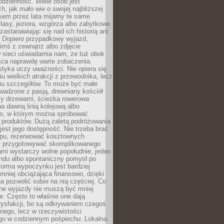
codzienność. Wiele osób jest
, jak mało wie o swojej najbliższej
asem przez lata mijamy te same
lasy, jeziora, wzgórza albo zabytkowe
zastanawiając się nad ich historią ani
. Dopiero przypadkowy wyjazd,
imś z zewnątrz albo zdjęcie
 sieci uświadamia nam, że tuż obok
jsca naprawdę warte zobaczenia.
styka uczy uważności. Nie opiera się
u wielkich atrakcji z przewodnika, lecz
iu szczegółów. To może być małe
adzone z pasją, drewniany kościół
zy drzewami, ścieżka rowerowa
 dawną linią kolejową albo
o, w którym można spróbować
 produktów. Dużą zaletą podróżowania
jest jego dostępność. Nie trzeba brać
lopu, rezerwować kosztownych
i przygotowywać skomplikowanego
mi wystarczy wolne popołudnie, jeden
ndu albo spontaniczny pomysł po
forma wypoczynku jest bardziej
 mniej obciążająca finansowo, dzięki
 pozwolić sobie na nią częściej. Co
lne wyjazdy nie muszą być mniej
. Często to właśnie one dają
tysfakcji, bo są odkrywaniem czegoś
nego, lecz w rzeczywistości
go w codziennym pośpiechu. Lokalna