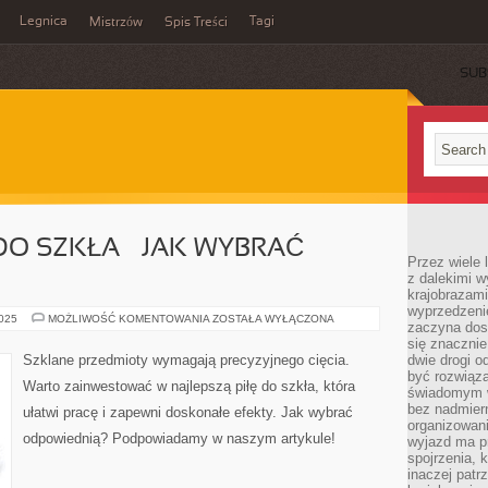
Legnica
Tagi
Mistrzów
Spis Treści
SUB
DO SZKŁA – JAK WYBRAĆ
Przez wiele 
z dalekimi w
krajobrazam
wyprzedzeni
NAJLEPSZE
2025
MOŻLIWOŚĆ KOMENTOWANIA
ZOSTAŁA WYŁĄCZONA
zaczyna dost
PIŁY
DO
się znacznie
SZKŁA
Szklane przedmioty wymagają precyzyjnego cięcia.
dwie drogi o
–
być rozwiąz
JAK
Warto zainwestować w najlepszą piłę do szkła, która
WYBRAĆ
świadomym 
ODPOWIEDNIĄ?
bez nadmier
ułatwi pracę i zapewni doskonałe efekty. Jak wybrać
organizowani
odpowiednią? Podpowiadamy w naszym artykule!
wyjazd ma p
spojrzenia, 
inaczej patrz