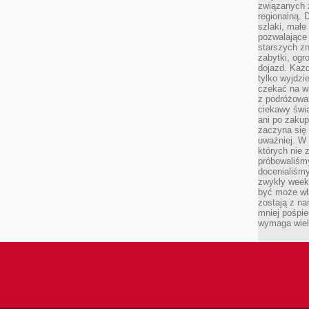
związanych 
regionalną. 
szlaki, małe
pozwalające
starszych z
zabytki, ogr
dojazd. Każd
tylko wyjdzi
czekać na wi
z podróżowan
ciekawy świa
ani po zakup
zaczyna się 
uważniej. W n
których nie 
próbowaliśmy
docenialiśmy
zwykły weeke
być może wł
zostają z na
mniej pośpie
wymaga wielk