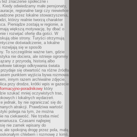
 też znaczenie społeczne i
. Kiedy odwiedzamy małe pensjonaty,
auracje, regionalne targi czy niewielkie
wadzone przez lokalne stowarzyszenia,
dzi, którzy realnie tworzą charakter
ca. Pieniądze zostają w regionie, a
mają większą motywację, by dbać o
nie i rozwijać ofertę dla gości. W
yskują obie strony. Turyści otrzymują
entyczne doświadczenie, a lokalne
 rozwijają się w sposób
y. To szczególnie ważne tam, gdzie
tyka nie dociera, ale istnieje ogromny
iązany z przyrodą, historią albo
połowie takiego odkrywania świata
e przydaje się otwartość na różne źródła
 Czasem punktem wyjścia bywa rozmowa
em, innym razem archiwalne zdjęcie,
blica przy drodze, krótki wpis w gazecie
informacyjno-poradnikowy
który
zie szukać mniej oczywistych tras,
okowych i lokalnych wydarzeń.
e jednak, by nie ograniczać się do
znanych atrakcji. Prawdziwa wartość
ystyki polega na tym, że można
ie na ciekawość. Nie trzeba mieć
nariusza. Czasami najlepiej
 się nie zamek wpisany do
, ale spokojną drogę przez pola, małą
 doskonałym chlebem i rozmowę z kimś,