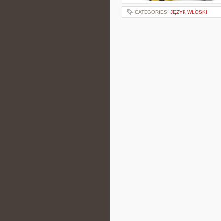
CATEGORIES:
JĘZYK WŁOSKI