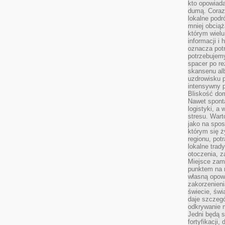
kto opowiad
dumą. Coraz
lokalne podr
mniej obciąż
którym wielu
informacji i
oznacza potr
potrzebujemy
spacer po r
skansenu alb
uzdrowisku p
intensywny 
Bliskość do
Nawet spont
logistyki, a
stresu. Wart
jako na spo
którym się ż
regionu, pot
lokalne trad
otoczenia, z
Miejsce zam
punktem na m
własną opow
zakorzenieni
świecie, św
daje szczegó
odkrywanie 
Jedni będą 
fortyfikacji,