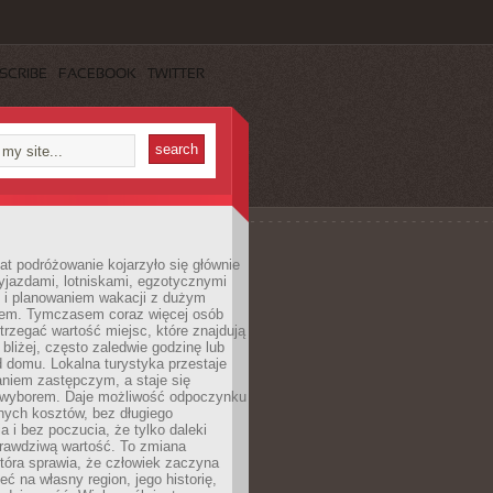
SCRIBE
FACEBOOK
TWITTER
lat podróżowanie kojarzyło się głównie
yjazdami, lotniskami, egzotycznymi
i i planowaniem wakacji z dużym
em. Tymczasem coraz więcej osób
rzegać wartość miejsc, które znajdują
 bliżej, często zaledwie godzinę lub
d domu. Lokalna turystyka przestaje
aniem zastępczym, a staje się
wyborem. Daje możliwość odpoczynku
nych kosztów, bez długiego
a i bez poczucia, że tylko daleki
rawdziwą wartość. To zmiana
która sprawia, że człowiek zaczyna
eć na własny region, jego historię,