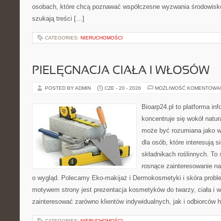
osobach, które chcą poznawać współczesne wyzwania środowisko
szukają treści […]
CATEGORIES:
NIERUCHOMOŚCI
PIELĘGNACJA CIAŁA I WŁOSÓW
POSTED BY ADMIN
CZE - 20 - 2026
MOŻLIWOŚĆ KOMENTOWA
Bioarp24.pl to platforma in
koncentruje się wokół natura
może być rozumiana jako w
dla osób, które interesują 
składnikach roślinnych. To 
rosnące zainteresowanie n
o wygląd. Polecamy Eko-makijaż i Dermokosmetyki i skóra prob
motywem strony jest prezentacja kosmetyków do twarzy, ciała i 
zainteresować zarówno klientów indywidualnych, jak i odbiorców 
CATEGORIES:
NIERUCHOMOŚCI