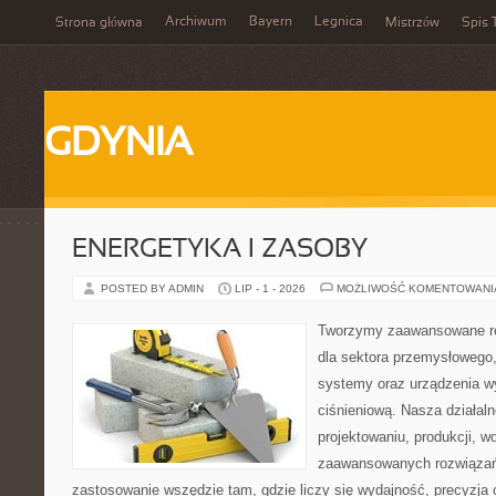
Archiwum
Bayern
Legnica
Strona główna
Mistrzów
Spis 
GDYNIA
ENERGETYKA I ZASOBY
POSTED BY ADMIN
LIP - 1 - 2026
MOŻLIWOŚĆ KOMENTOWAN
Tworzymy zaawansowane ro
dla sektora przemysłowego
systemy oraz urządzenia w
ciśnieniową. Nasza działaln
projektowaniu, produkcji, w
zaawansowanych rozwiązań,
zastosowanie wszędzie tam, gdzie liczy się wydajność, precyzja