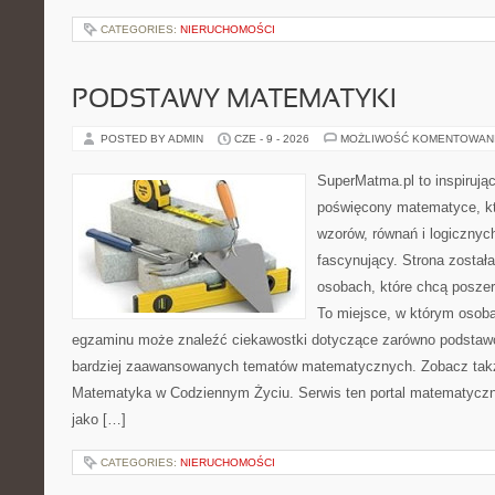
CATEGORIES:
NIERUCHOMOŚCI
PODSTAWY MATEMATYKI
POSTED BY ADMIN
CZE - 9 - 2026
MOŻLIWOŚĆ KOMENTOWAN
SuperMatma.pl to inspirując
poświęcony matematyce, któ
wzorów, równań i logicznyc
fascynujący. Strona został
osobach, które chcą posze
To miejsce, w którym osoba
egzaminu może znaleźć ciekawostki dotyczące zarówno podstawo
bardziej zaawansowanych tematów matematycznych. Zobacz tak
Matematyka w Codziennym Życiu. Serwis ten portal matematycz
jako […]
CATEGORIES:
NIERUCHOMOŚCI