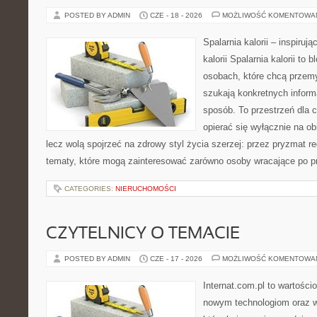
POSTED BY ADMIN
CZE - 18 - 2026
MOŻLIWOŚĆ KOMENTOWA
Spalarnia kalorii – inspiruj
kalorii Spalarnia kalorii to
osobach, które chcą przemy
szukają konkretnych inform
sposób. To przestrzeń dla c
opierać się wyłącznie na ob
lecz wolą spojrzeć na zdrowy styl życia szerzej: przez pryzmat re
tematy, które mogą zainteresować zarówno osoby wracające po prz
CATEGORIES:
NIERUCHOMOŚCI
CZYTELNICY O TEMACIE
POSTED BY ADMIN
CZE - 17 - 2026
MOŻLIWOŚĆ KOMENTOWA
Internat.com.pl to wartości
nowym technologiom oraz 