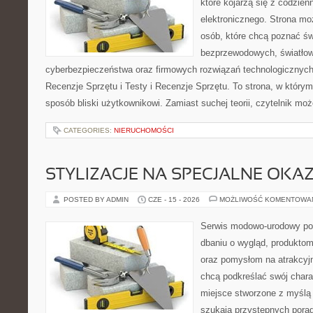
które kojarzą się z codzie
elektronicznego. Strona m
osób, które chcą poznać świ
bezprzewodowych, światłow
cyberbezpieczeństwa oraz firmowych rozwiązań technologicznych.
Recenzje Sprzętu i Testy i Recenzje Sprzętu. To strona, w którym
sposób bliski użytkownikowi. Zamiast suchej teorii, czytelnik mo
CATEGORIES:
NIERUCHOMOŚCI
STYLIZACJE NA SPECJALNE OKAZ
POSTED BY ADMIN
CZE - 15 - 2026
MOŻLIWOŚĆ KOMENTOWA
Serwis modowo-urodowy poś
dbaniu o wygląd, produkto
oraz pomysłom na atrakcyjn
chcą podkreślać swój charak
miejsce stworzone z myślą 
szukają przystępnych pora