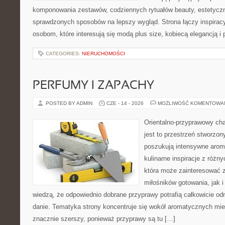
komponowania zestawów, codziennych rytuałów beauty, estetyczny
sprawdzonych sposobów na lepszy wygląd. Strona łączy inspiracy
osobom, które interesują się modą plus size, kobiecą elegancją i
CATEGORIES:
NIERUCHOMOŚCI
PERFUMY I ZAPACHY
POSTED BY ADMIN
CZE - 14 - 2026
MOŻLIWOŚĆ KOMENTOWA
Orientalno-przyprawowy char
jest to przestrzeń stworzon
poszukują intensywne aroma
kulinarne inspiracje z różny
która może zainteresować 
miłośników gotowania, jak i
wiedzą, że odpowiednio dobrane przyprawy potrafią całkowicie od
danie. Tematyka strony koncentruje się wokół aromatycznych miesz
znacznie szerszy, ponieważ przyprawy są tu […]