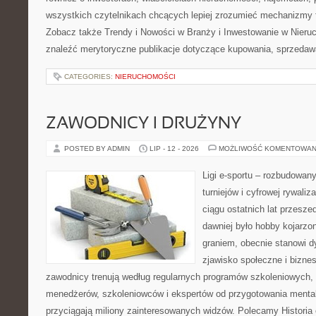
wszystkich czytelnikach chcących lepiej zrozumieć mechanizmy 
Zobacz także Trendy i Nowości w Branży i Inwestowanie w Nier
znaleźć merytoryczne publikacje dotyczące kupowania, sprzedaw
CATEGORIES:
NIERUCHOMOŚCI
ZAWODNICY I DRUŻYNY
POSTED BY ADMIN
LIP - 12 - 2026
MOŻLIWOŚĆ KOMENTOWAN
Ligi e-sportu – rozbudowany
turniejów i cyfrowej rywaliz
ciągu ostatnich lat przesz
dawniej było hobby kojarz
graniem, obecnie stanowi d
zjawisko społeczne i biznes
zawodnicy trenują według regularnych programów szkoleniowych, 
menedżerów, szkoleniowców i ekspertów od przygotowania mentaln
przyciągają miliony zainteresowanych widzów. Polecamy Historia e-