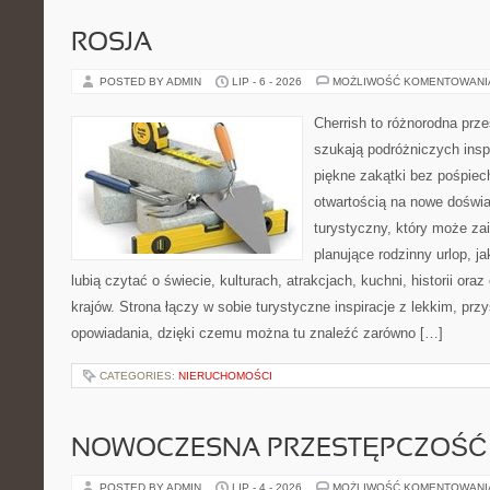
ROSJA
POSTED BY ADMIN
LIP - 6 - 2026
MOŻLIWOŚĆ KOMENTOWAN
Cherrish to różnorodna prze
szukają podróżniczych insp
piękne zakątki bez pośpiec
otwartością na nowe doświa
turystyczny, który może z
planujące rodzinny urlop, ja
lubią czytać o świecie, kulturach, atrakcjach, kuchni, historii ora
krajów. Strona łączy w sobie turystyczne inspiracje z lekkim, p
opowiadania, dzięki czemu można tu znaleźć zarówno […]
CATEGORIES:
NIERUCHOMOŚCI
NOWOCZESNA PRZESTĘPCZOŚĆ
POSTED BY ADMIN
LIP - 4 - 2026
MOŻLIWOŚĆ KOMENTOWAN