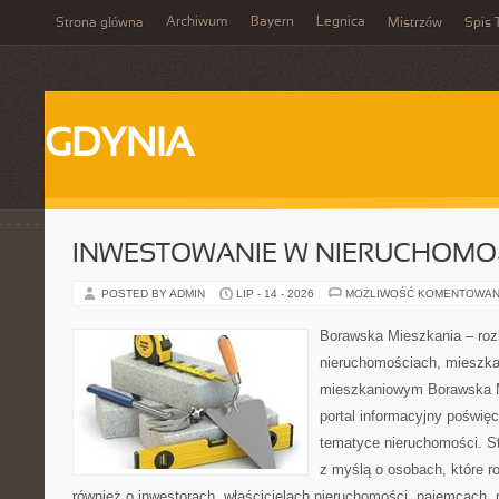
Archiwum
Bayern
Legnica
Strona główna
Mistrzów
Spis 
GDYNIA
INWESTOWANIE W NIERUCHOMO
POSTED BY ADMIN
LIP - 14 - 2026
MOŻLIWOŚĆ KOMENTOWAN
Borawska Mieszkania – roz
nieruchomościach, mieszka
mieszkaniowym Borawska Mi
portal informacyjny poświę
tematyce nieruchomości. S
z myślą o osobach, które r
również o inwestorach, właścicielach nieruchomości, najemcach, 