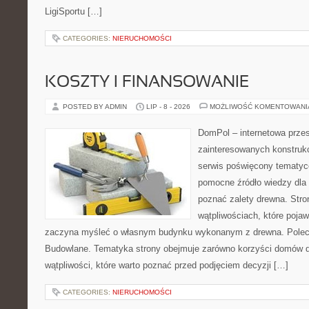
LigiSportu […]
CATEGORIES:
NIERUCHOMOŚCI
KOSZTY I FINANSOWANIE
POSTED BY ADMIN
LIP - 8 - 2026
MOŻLIWOŚĆ KOMENTOWAN
DomPol – internetowa przes
zainteresowanych konstruk
serwis poświęcony tematyc
pomocne źródło wiedzy dla o
poznać zalety drewna. Stro
wątpliwościach, które pojaw
zaczyna myśleć o własnym budynku wykonanym z drewna. Polec
Budowlane. Tematyka strony obejmuje zarówno korzyści domów dr
wątpliwości, które warto poznać przed podjęciem decyzji […]
CATEGORIES:
NIERUCHOMOŚCI