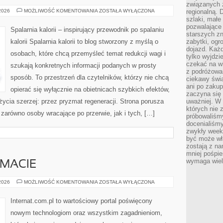
związanych 
MOTYWACJA
 2026
MOŻLIWOŚĆ KOMENTOWANIA
ZOSTAŁA WYŁĄCZONA
regionalną. 
I
szlaki, małe
PSYCHOLOGIA
pozwalające
ODCHUDZANIA
Spalarnia kalorii – inspirujący przewodnik po spalaniu
starszych z
kalorii Spalarnia kalorii to blog stworzony z myślą o
zabytki, ogr
dojazd. Każd
osobach, które chcą przemyśleć temat redukcji wagi i
tylko wyjdzi
czekać na wi
szukają konkretnych informacji podanych w prosty
z podróżowan
sposób. To przestrzeń dla czytelników, którzy nie chcą
ciekawy świa
ani po zakup
opierać się wyłącznie na obietnicach szybkich efektów,
zaczyna się 
życia szerzej: przez pryzmat regeneracji. Strona porusza
uważniej. W n
których nie 
zarówno osoby wracające po przerwie, jak i tych, […]
próbowaliśmy
docenialiśmy
zwykły weeke
być może wł
zostają z na
mniej pośpie
wymaga wielk
EMACIE
CZYTELNICY
 2026
MOŻLIWOŚĆ KOMENTOWANIA
ZOSTAŁA WYŁĄCZONA
O
TEMACIE
Internat.com.pl to wartościowy portal poświęcony
nowym technologiom oraz wszystkim zagadnieniom,