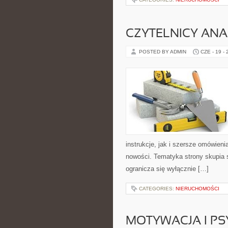
CZYTELNICY ANA
POSTED BY ADMIN
CZE - 19 -
instrukcje, jak i szersze omówieni
nowości. Tematyka strony skupia s
ogranicza się wyłącznie […]
CATEGORIES:
NIERUCHOMOŚCI
MOTYWACJA I P