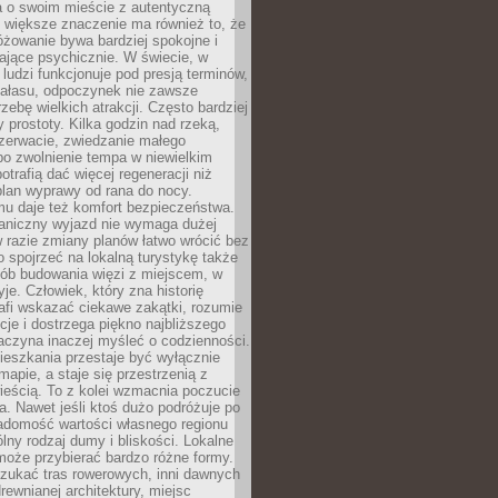
a o swoim mieście z autentyczną
 większe znaczenie ma również to, że
óżowanie bywa bardziej spokojne i
ające psychicznie. W świecie, w
 ludzi funkcjonuje pod presją terminów,
 hałasu, odpoczynek nie zawsze
zebę wielkich atrakcji. Często bardziej
 prostoty. Kilka godzin nad rzeką,
ezerwacie, zwiedzanie małego
o zwolnienie tempa w niewielkim
otrafią dać więcej regeneracji niż
plan wyprawy od rana do nocy.
mu daje też komfort bezpieczeństwa.
aniczny wyjazd nie wymaga dużej
 w razie zmiany planów łatwo wrócić bez
o spojrzeć na lokalną turystykę także
sób budowania więzi z miejscem, w
yje. Człowiek, który zna historię
rafi wskazać ciekawe zakątki, rozumie
ycje i dostrzega piękno najbliższego
aczyna inaczej myśleć o codzienności.
ieszkania przestaje być wyłącznie
apie, a staje się przestrzenią z
ieścią. To z kolei wzmacnia poczucie
a. Nawet jeśli ktoś dużo podróżuje po
iadomość wartości własnego regionu
lny rodzaj dumy i bliskości. Lokalne
może przybierać bardzo różne formy.
szukać tras rowerowych, inni dawnych
 drewnianej architektury, miejsc