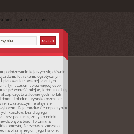
SCRIBE
FACEBOOK
TWITTER
lat podróżowanie kojarzyło się głównie
yjazdami, lotniskami, egzotycznymi
i i planowaniem wakacji z dużym
em. Tymczasem coraz więcej osób
rzegać wartość miejsc, które znajdują
 bliżej, często zaledwie godzinę lub
d domu. Lokalna turystyka przestaje
aniem zastępczym, a staje się
wyborem. Daje możliwość odpoczynku
nych kosztów, bez długiego
a i bez poczucia, że tylko daleki
rawdziwą wartość. To zmiana
która sprawia, że człowiek zaczyna
eć na własny region, jego historię,