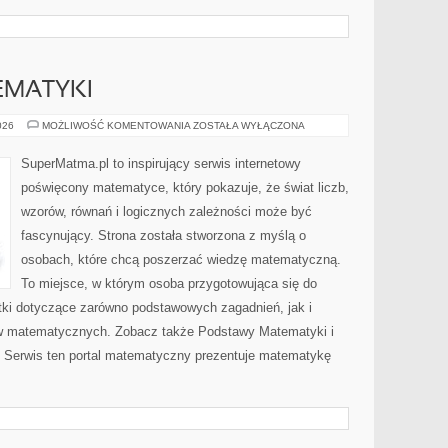
EMATYKI
PODSTAWY
026
MOŻLIWOŚĆ KOMENTOWANIA
ZOSTAŁA WYŁĄCZONA
MATEMATYKI
SuperMatma.pl to inspirujący serwis internetowy
poświęcony matematyce, który pokazuje, że świat liczb,
wzorów, równań i logicznych zależności może być
fascynujący. Strona została stworzona z myślą o
osobach, które chcą poszerzać wiedzę matematyczną.
To miejsce, w którym osoba przygotowująca się do
ki dotyczące zarówno podstawowych zagadnień, jak i
w matematycznych. Zobacz także Podstawy Matematyki i
Serwis ten portal matematyczny prezentuje matematykę