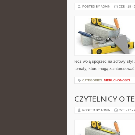
POSTED BY ADMIN
CZE - 18 -
lecz wolą spojrzeć na zdrowy styl 
tematy, które mogą zainteresować 
CATEGORIES:
NIERUCHOMOŚCI
CZYTELNICY O T
POSTED BY ADMIN
CZE - 17 -