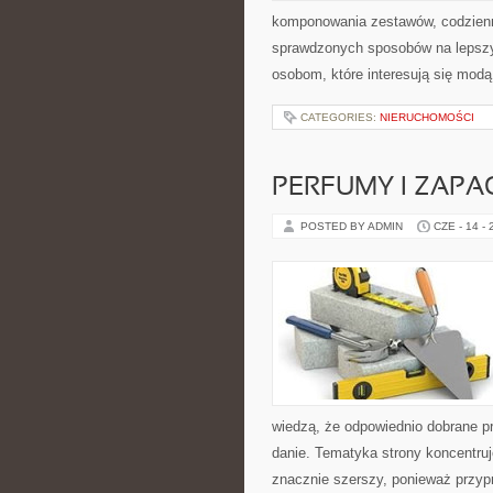
komponowania zestawów, codzienny
sprawdzonych sposobów na lepszy 
osobom, które interesują się modą
CATEGORIES:
NIERUCHOMOŚCI
PERFUMY I ZAPA
POSTED BY ADMIN
CZE - 14 -
wiedzą, że odpowiednio dobrane pr
danie. Tematyka strony koncentruj
znacznie szerszy, ponieważ przyp