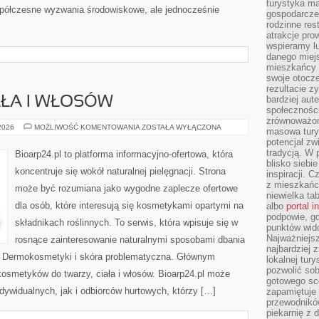
turystyka ma
półczesne wyzwania środowiskowe, ale jednocześnie
gospodarcze
rodzinne rest
atrakcje pro
wspieramy lu
danego miejs
mieszkańcy 
swoje otocze
rezultacie z
bardziej aut
AŁA I WŁOSÓW
społeczności
zrównoważon
PIELĘGNACJA
 2026
MOŻLIWOŚĆ KOMENTOWANIA
ZOSTAŁA WYŁĄCZONA
masowa turys
CIAŁA
potencjał zw
I
WŁOSÓW
tradycją. W 
Bioarp24.pl to platforma informacyjno-ofertowa, która
blisko siebi
koncentruje się wokół naturalnej pielęgnacji. Strona
inspiracji.
z mieszkańc
może być rozumiana jako wygodne zaplecze ofertowe
niewielka ta
dla osób, które interesują się kosmetykami opartymi na
albo
portal 
podpowie, gd
składnikach roślinnych. To serwis, która wpisuje się w
punktów wid
Najważniejsz
rosnące zainteresowanie naturalnymi sposobami dbania
najbardziej 
i Dermokosmetyki i skóra problematyczna. Głównym
lokalnej tur
pozwolić sob
kosmetyków do twarzy, ciała i włosów. Bioarp24.pl może
gotowego sce
dywidualnych, jak i odbiorców hurtowych, którzy […]
zapamiętuje
przewodników
piekarnię z