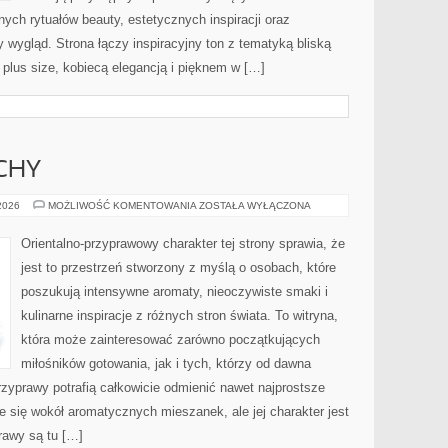
ch rytuałów beauty, estetycznych inspiracji oraz
wygląd. Strona łączy inspiracyjny ton z tematyką bliską
 plus size, kobiecą elegancją i pięknem w […]
CHY
PERFUMY
 2026
MOŻLIWOŚĆ KOMENTOWANIA
ZOSTAŁA WYŁĄCZONA
I
ZAPACHY
Orientalno-przyprawowy charakter tej strony sprawia, że
jest to przestrzeń stworzony z myślą o osobach, które
poszukują intensywne aromaty, nieoczywiste smaki i
kulinarne inspiracje z różnych stron świata. To witryna,
która może zainteresować zarówno początkujących
miłośników gotowania, jak i tych, którzy od dawna
zyprawy potrafią całkowicie odmienić nawet najprostsze
e się wokół aromatycznych mieszanek, ale jej charakter jest
rawy są tu […]