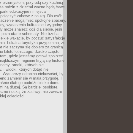
z przemysłem, przyrodą czy kuchnią
Dla rodzin z dziećmi ważne będą łatwe
 parki edukacyjne i miejsca
 połączyć zabawę z nauką. Dla osób
naczenie mogą mieć spokojne spacery,
ody, wydarzenia kulturalne i wygodny
y może znaleźć coś dla siebie, jeśli
e poza utarte schematy. Nie trzeba
elkie wakacje, by poczuć satysfakcję
ia. Lokalna turystyka przypomina, że
t nie zaczyna się dopiero za granicą
ie biletu lotniczego. Bardzo często
tam, gdzie jesteśmy gotowi spojrzeć
ajbliższym regionie kryją się historie,
znamy, smaki, których nie
, i widoki, których dotąd nie
. Wystarczy odrobina ciekawości, by
nd zamienił się w małą przygodę. I
aśnie dlatego podróże blisko domu
mi na dłużej. Są bardziej osobiste,
szne i uczą, że zachwyt nie zawsze
iej odległości.