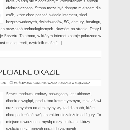
które kojarzą się z codziennym korzystaniem z sprzętu
elektronicznego. Strona może być dobrym miejscem dla
osób, które chcą poznać świecie internetu, sieci
bezprzewodowych, światłowodów, 5G, chmury, hostingu,
ch rozwiązań technologicznych. Nowości na stronie: Testy i
je Sprzętu. To strona, w którym internet zostaje pokazana w
ast suchej teorii, czytelnik może […]
SPECJALNE OKAZJE
STYLIZACJE
 2026
MOŻLIWOŚĆ KOMENTOWANIA
ZOSTAŁA WYŁĄCZONA
NA
SPECJALNE
OKAZJE
Serwis modowo-urodowy poświęcony jest ubiorowi,
dbaniu o wygląd, produktom kosmetycznym, makijażowi
oraz pomysłom na atrakcyjny wygląd dla osób, które
chcą podkreślać swój charakter niezależnie od figury. To
miejsce stworzone z myślą o czytelnikach, którzy
szukają przystępnych porad dotyczących