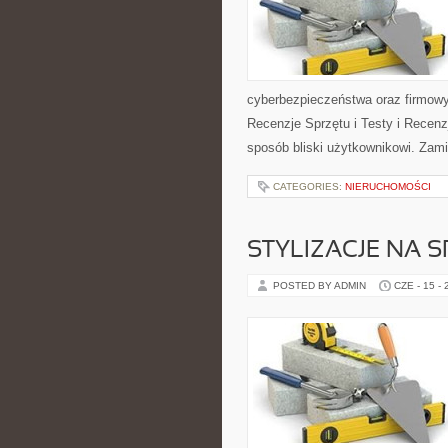
cyberbezpieczeństwa oraz firmowy
Recenzje Sprzętu i Testy i Recenz
sposób bliski użytkownikowi. Zami
CATEGORIES:
NIERUCHOMOŚCI
STYLIZACJE NA 
POSTED BY ADMIN
CZE - 15 -