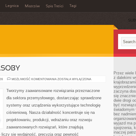
Legnica
Tagi
Mistrzów
Spis Treści
SUB
ASOBY
Przez wiele 
z dalekimi w
ENERGETYKA
026
MOŻLIWOŚĆ KOMENTOWANIA
ZOSTAŁA WYŁĄCZONA
krajobrazam
I
ZASOBY
wyprzedzeni
Tworzymy zaawansowane rozwiązania przeznaczone
zaczyna dost
się znacznie
dla sektora przemysłowego, dostarczając sprawdzone
dwie drogi o
być rozwiąz
systemy oraz urządzenia wykorzystujące technologię
świadomym 
ciśnieniową. Nasza działalność koncentruje się na
bez nadmier
organizowani
projektowaniu, produkcji, wdrażaniu oraz rozwoju
wyjazd ma p
zaawansowanych rozwiązań, które znajdują
spojrzenia, 
inaczej patrz
 liczy się wydajność, precyzja oraz pewność