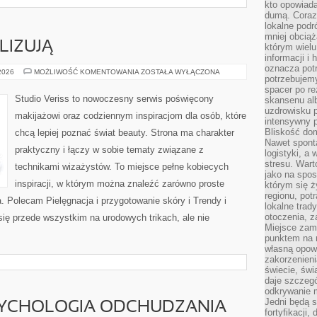
kto opowiad
dumą. Coraz
lokalne podr
mniej obciąż
LIZUJĄ
którym wielu
informacji i
oznacza potr
CZYTELNICY
 2026
MOŻLIWOŚĆ KOMENTOWANIA
ZOSTAŁA WYŁĄCZONA
potrzebujemy
ANALIZUJĄ
spacer po r
Studio Veriss to nowoczesny serwis poświęcony
skansenu alb
uzdrowisku p
makijażowi oraz codziennym inspiracjom dla osób, które
intensywny 
Bliskość do
chcą lepiej poznać świat beauty. Strona ma charakter
Nawet spont
praktyczny i łączy w sobie tematy związane z
logistyki, a
stresu. Wart
technikami wizażystów. To miejsce pełne kobiecych
jako na spo
inspiracji, w którym można znaleźć zarówno proste
którym się ż
regionu, pot
a. Polecam Pielęgnacja i przygotowanie skóry i Trendy i
lokalne trad
otoczenia, z
ię przede wszystkim na urodowych trikach, ale nie
Miejsce zam
punktem na m
własną opow
zakorzenieni
świecie, św
daje szczegó
odkrywanie 
Jedni będą 
SYCHOLOGIA ODCHUDZANIA
fortyfikacji,