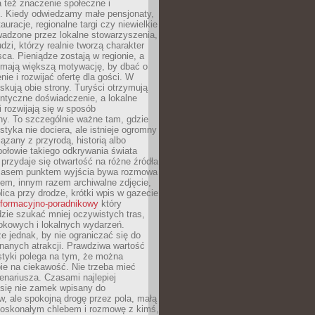
 też znaczenie społeczne i
. Kiedy odwiedzamy małe pensjonaty,
auracje, regionalne targi czy niewielkie
wadzone przez lokalne stowarzyszenia,
dzi, którzy realnie tworzą charakter
ca. Pieniądze zostają w regionie, a
mają większą motywację, by dbać o
nie i rozwijać ofertę dla gości. W
yskują obie strony. Turyści otrzymują
entyczne doświadczenie, a lokalne
 rozwijają się w sposób
y. To szczególnie ważne tam, gdzie
tyka nie dociera, ale istnieje ogromny
iązany z przyrodą, historią albo
połowie takiego odkrywania świata
e przydaje się otwartość na różne źródła
 Czasem punktem wyjścia bywa rozmowa
em, innym razem archiwalne zdjęcie,
blica przy drodze, krótki wpis w gazecie
informacyjno-poradnikowy
który
zie szukać mniej oczywistych tras,
okowych i lokalnych wydarzeń.
e jednak, by nie ograniczać się do
znanych atrakcji. Prawdziwa wartość
ystyki polega na tym, że można
ie na ciekawość. Nie trzeba mieć
nariusza. Czasami najlepiej
 się nie zamek wpisany do
, ale spokojną drogę przez pola, małą
 doskonałym chlebem i rozmowę z kimś,