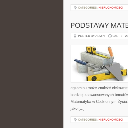
CATEGORIES:
NIERUCHOMOŚCI
PODSTAWY MAT
POSTED BY ADMIN
CZE - 9 - 2
egzaminu może znaleźć ciekawost
bardziej zaawansowanych temató
Matematyka w Codziennym Życiu. 
jako […]
CATEGORIES:
NIERUCHOMOŚCI