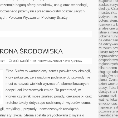
krajobraz i 
zaskoczonych
zentuje bogatą ofertę produktów, usług oraz technologii,
okolicy. Cz
woczesnego przemysłu i przedsiębiorstw poszukujących
miasteczka, 
budynki, nie 
nych. Polecam Wyzwania i Problemy Branży i
potencjałem
rozmowa z k
znalezione w
istnieją mie
Lokalna tury
na odhaczani
na odkrywan
muzeum prow
HRONA ŚRODOWISKA
ukryty międ
poprowadzona
gospodarstw
PRZYRODA
 2026
MOŻLIWOŚĆ KOMENTOWANIA
ZOSTAŁA WYŁĄCZONA
regionalnych
I
OCHRONA
blisko domu 
ŚRODOWISKA
Ekos-Sułów to wartościowy serwis poświęcony ekologii,
długiego ur
noclegów an
który pokazuje, że świadome podejście do przyrody nie
planu. Czasa
musi oznaczać wielkich wyrzeczeń, skomplikowanych
dzień weeke
pracy. Taka 
decyzji ani kosztownych zmian. To przestrzeń, w
elastyczna i
czemu można
którym czytelnik może znaleźć porady, ciekawostki oraz
ważne, loka
rzetelne teksty dotyczące codziennych wyborów, domu,
emocjonujące
najwięcej sa
gii, recyklingu, przyrody i nowoczesnych rozwiązań
pozornie zna
alny styl życia. Strona została przygotowana z myślą o
niewidoczne