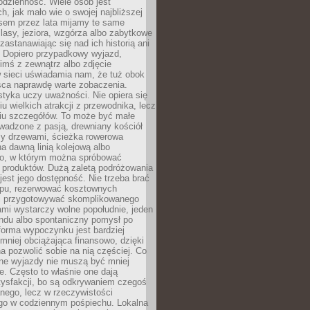
codzienność. Wiele osób jest
, jak mało wie o swojej najbliższej
asem przez lata mijamy te same
lasy, jeziora, wzgórza albo zabytkowe
zastanawiając się nad ich historią ani
. Dopiero przypadkowy wyjazd,
imś z zewnątrz albo zdjęcie
 sieci uświadamia nam, że tuż obok
jsca naprawdę warte zobaczenia.
styka uczy uważności. Nie opiera się
u wielkich atrakcji z przewodnika, lecz
iu szczegółów. To może być małe
adzone z pasją, drewniany kościół
zy drzewami, ścieżka rowerowa
 dawną linią kolejową albo
o, w którym można spróbować
 produktów. Dużą zaletą podróżowania
jest jego dostępność. Nie trzeba brać
lopu, rezerwować kosztownych
i przygotowywać skomplikowanego
mi wystarczy wolne popołudnie, jeden
ndu albo spontaniczny pomysł po
forma wypoczynku jest bardziej
 mniej obciążająca finansowo, dzięki
 pozwolić sobie na nią częściej. Co
lne wyjazdy nie muszą być mniej
. Często to właśnie one dają
tysfakcji, bo są odkrywaniem czegoś
nego, lecz w rzeczywistości
go w codziennym pośpiechu. Lokalna