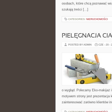
osobach, które chcą poznawać ws
szukają treści […]
CATEGORIES:
NIERUCHOMOŚCI
PIELĘGNACJA CI
POSTED BY ADMIN
CZE - 20 -
o wygląd. Polecamy Eko-makijaż 
motywem strony jest prezentacja 
zainteresować zarówno klientów in
CATEGORIES:
NIERUCHOMOŚCI