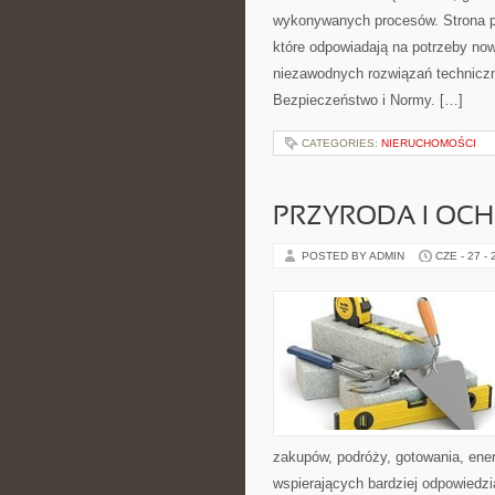
wykonywanych procesów. Strona pre
które odpowiadają na potrzeby no
niezawodnych rozwiązań technicz
Bezpieczeństwo i Normy. […]
CATEGORIES:
NIERUCHOMOŚCI
PRZYRODA I OC
POSTED BY ADMIN
CZE - 27 -
zakupów, podróży, gotowania, ener
wspierających bardziej odpowiedzi