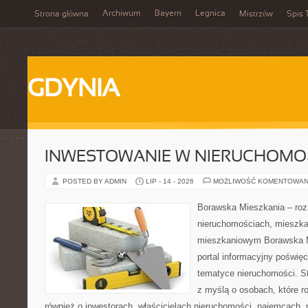
Archiwum
Bayern
Legnica
Strona główna
Mistrzów
Spis 
GDYNIA
INWESTOWANIE W NIERUCHOMO
POSTED BY ADMIN
LIP - 14 - 2026
MOŻLIWOŚĆ KOMENTOWAN
Borawska Mieszkania – roz
nieruchomościach, mieszka
mieszkaniowym Borawska Mi
portal informacyjny poświę
tematyce nieruchomości. S
z myślą o osobach, które r
również o inwestorach, właścicielach nieruchomości, najemcach, 