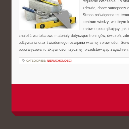
regularne ćwiczenia. To sty
zdrowie, dobre samopoczuci
Strona poświęcona tej tem
centrum wiedzy, w którym k
zarówno początkujący, jak
znaleźć wartościowe materiały dotyczące treningów, ćwiczeń, zdr
odżywiania oraz świadomego rozwijania własnej sprawności. Serwi
popularyzowaniu aktywności fizycznej, przedstawiając zagadnien
CATEGORIES:
NIERUCHOMOŚCI