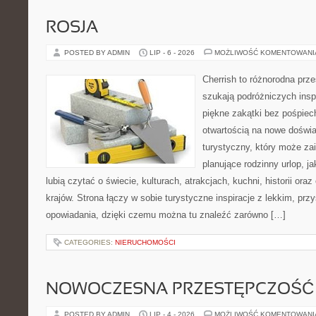
ROSJA
POSTED BY ADMIN
LIP - 6 - 2026
MOŻLIWOŚĆ KOMENTOWAN
Cherrish to różnorodna prze
szukają podróżniczych insp
piękne zakątki bez pośpiec
otwartością na nowe doświa
turystyczny, który może z
planujące rodzinny urlop, ja
lubią czytać o świecie, kulturach, atrakcjach, kuchni, historii ora
krajów. Strona łączy w sobie turystyczne inspiracje z lekkim, p
opowiadania, dzięki czemu można tu znaleźć zarówno […]
CATEGORIES:
NIERUCHOMOŚCI
NOWOCZESNA PRZESTĘPCZOŚĆ
POSTED BY ADMIN
LIP - 4 - 2026
MOŻLIWOŚĆ KOMENTOWAN