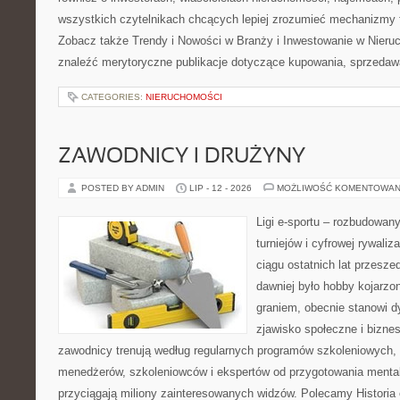
wszystkich czytelnikach chcących lepiej zrozumieć mechanizmy 
Zobacz także Trendy i Nowości w Branży i Inwestowanie w Nier
znaleźć merytoryczne publikacje dotyczące kupowania, sprzedaw
CATEGORIES:
NIERUCHOMOŚCI
ZAWODNICY I DRUŻYNY
POSTED BY ADMIN
LIP - 12 - 2026
MOŻLIWOŚĆ KOMENTOWAN
Ligi e-sportu – rozbudowany
turniejów i cyfrowej rywaliz
ciągu ostatnich lat przesz
dawniej było hobby kojarz
graniem, obecnie stanowi d
zjawisko społeczne i biznes
zawodnicy trenują według regularnych programów szkoleniowych, 
menedżerów, szkoleniowców i ekspertów od przygotowania mentaln
przyciągają miliony zainteresowanych widzów. Polecamy Historia e-