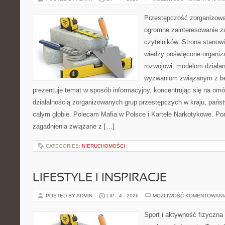
Przestępczość zorganizowan
ogromne zainteresowanie za
czytelników. Strona stano
wiedzy poświęcone organiz
rozwojowi, modelom działan
wyzwaniom związanym z b
prezentuje temat w sposób informacyjny, koncentrując się na om
działalnością zorganizowanych grup przestępczych w kraju, pańs
całym globie. Polecam Mafia w Polsce i Kartele Narkotykowe. Por
zagadnienia związane z […]
CATEGORIES:
NIERUCHOMOŚCI
LIFESTYLE I INSPIRACJE
POSTED BY ADMIN
LIP - 4 - 2026
MOŻLIWOŚĆ KOMENTOWAN
Sport i aktywność fizyczna 