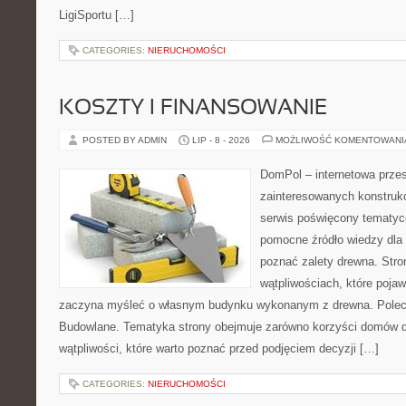
LigiSportu […]
CATEGORIES:
NIERUCHOMOŚCI
KOSZTY I FINANSOWANIE
POSTED BY ADMIN
LIP - 8 - 2026
MOŻLIWOŚĆ KOMENTOWAN
DomPol – internetowa przes
zainteresowanych konstruk
serwis poświęcony tematyc
pomocne źródło wiedzy dla o
poznać zalety drewna. Stro
wątpliwościach, które pojaw
zaczyna myśleć o własnym budynku wykonanym z drewna. Polec
Budowlane. Tematyka strony obejmuje zarówno korzyści domów dr
wątpliwości, które warto poznać przed podjęciem decyzji […]
CATEGORIES:
NIERUCHOMOŚCI