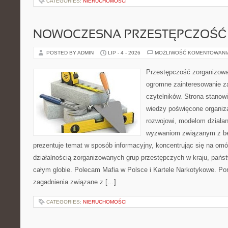
CATEGORIES:
NIERUCHOMOŚCI
NOWOCZESNA PRZESTĘPCZOŚĆ
POSTED BY ADMIN
LIP - 4 - 2026
MOŻLIWOŚĆ KOMENTOWAN
Przestępczość zorganizowan
ogromne zainteresowanie za
czytelników. Strona stano
wiedzy poświęcone organiz
rozwojowi, modelom działan
wyzwaniom związanym z b
prezentuje temat w sposób informacyjny, koncentrując się na om
działalnością zorganizowanych grup przestępczych w kraju, pańs
całym globie. Polecam Mafia w Polsce i Kartele Narkotykowe. Por
zagadnienia związane z […]
CATEGORIES:
NIERUCHOMOŚCI