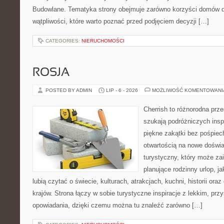
Budowlane. Tematyka strony obejmuje zarówno korzyści domów dr
wątpliwości, które warto poznać przed podjęciem decyzji […]
CATEGORIES:
NIERUCHOMOŚCI
ROSJA
POSTED BY ADMIN
LIP - 6 - 2026
MOŻLIWOŚĆ KOMENTOWAN
Cherrish to różnorodna prze
szukają podróżniczych insp
piękne zakątki bez pośpiec
otwartością na nowe doświa
turystyczny, który może z
planujące rodzinny urlop, ja
lubią czytać o świecie, kulturach, atrakcjach, kuchni, historii ora
krajów. Strona łączy w sobie turystyczne inspiracje z lekkim, p
opowiadania, dzięki czemu można tu znaleźć zarówno […]