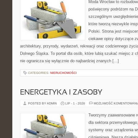
Moda Wrocław to rozbudowa
poświęcony podróżom na D
szczególnym uwzględnienie
które tworzą niezwykle insp
Polski. Strona jest miejsc
ciekawe opisy dotyczące zwie
architektury, przyrody, wydarzeń, rekreacji oraz codziennego życ
Dolnego Śląska. To portal dla osób, które lubią szukać miejsc z
nie ogranicza się wyłącznie do najbardziej znanych […]
CATEGORIES:
NIERUCHOMOŚCI
ENERGETYKA I ZASOBY
POSTED BY ADMIN
LIP - 1 - 2026
MOŻLIWOŚĆ KOMENTOWAN
Tworzymy zaawansowane ro
dla sektora przemysłowego
systemy oraz urządzenia w
ciśnieniową. Nasza działaln