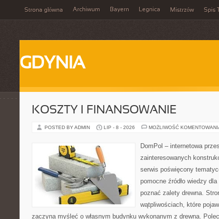
Archiwum
Bayern
Legnica
Strona główna
Mistrzów
Spis 
GDYNIA
KOSZTY I FINANSOWANIE
POSTED BY ADMIN
LIP - 8 - 2026
MOŻLIWOŚĆ KOMENTOWAN
DomPol – internetowa przes
zainteresowanych konstruk
serwis poświęcony tematyc
pomocne źródło wiedzy dla o
poznać zalety drewna. Stro
wątpliwościach, które pojaw
zaczyna myśleć o własnym budynku wykonanym z drewna. Polec