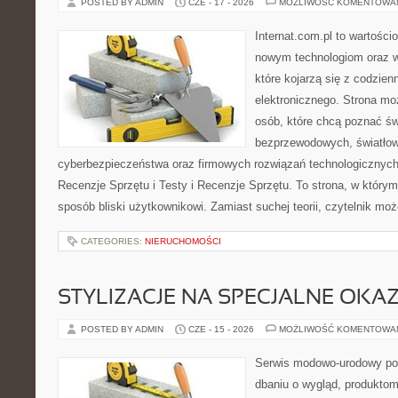
POSTED BY ADMIN
CZE - 17 - 2026
MOŻLIWOŚĆ KOMENTOWA
Internat.com.pl to wartości
nowym technologiom oraz 
które kojarzą się z codzie
elektronicznego. Strona m
osób, które chcą poznać świ
bezprzewodowych, światłow
cyberbezpieczeństwa oraz firmowych rozwiązań technologicznych.
Recenzje Sprzętu i Testy i Recenzje Sprzętu. To strona, w którym
sposób bliski użytkownikowi. Zamiast suchej teorii, czytelnik mo
CATEGORIES:
NIERUCHOMOŚCI
STYLIZACJE NA SPECJALNE OKAZ
POSTED BY ADMIN
CZE - 15 - 2026
MOŻLIWOŚĆ KOMENTOWA
Serwis modowo-urodowy poś
dbaniu o wygląd, produkto