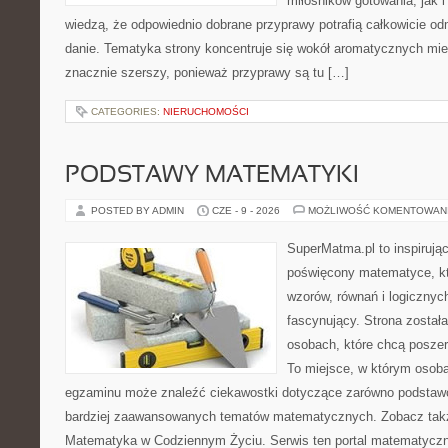
miłośników gotowania, jak i
wiedzą, że odpowiednio dobrane przyprawy potrafią całkowicie od
danie. Tematyka strony koncentruje się wokół aromatycznych miesz
znacznie szerszy, ponieważ przyprawy są tu […]
CATEGORIES:
NIERUCHOMOŚCI
PODSTAWY MATEMATYKI
POSTED BY ADMIN
CZE - 9 - 2026
MOŻLIWOŚĆ KOMENTOWAN
SuperMatma.pl to inspirując
poświęcony matematyce, któ
wzorów, równań i logicznyc
fascynujący. Strona został
osobach, które chcą posze
To miejsce, w którym osoba
egzaminu może znaleźć ciekawostki dotyczące zarówno podstawo
bardziej zaawansowanych tematów matematycznych. Zobacz tak
Matematyka w Codziennym Życiu. Serwis ten portal matematycz