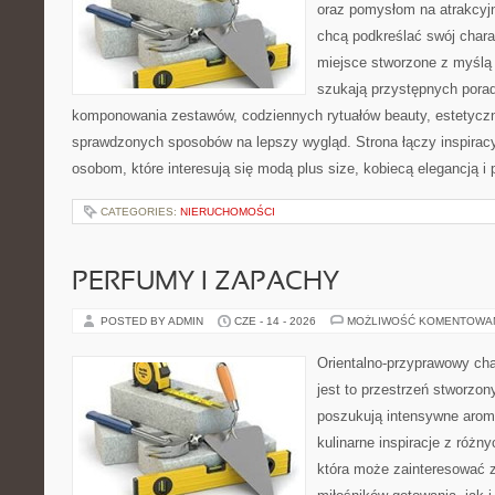
oraz pomysłom na atrakcyjn
chcą podkreślać swój charak
miejsce stworzone z myślą 
szukają przystępnych pora
komponowania zestawów, codziennych rytuałów beauty, estetyczny
sprawdzonych sposobów na lepszy wygląd. Strona łączy inspiracy
osobom, które interesują się modą plus size, kobiecą elegancją i
CATEGORIES:
NIERUCHOMOŚCI
PERFUMY I ZAPACHY
POSTED BY ADMIN
CZE - 14 - 2026
MOŻLIWOŚĆ KOMENTOWA
Orientalno-przyprawowy char
jest to przestrzeń stworzon
poszukują intensywne aroma
kulinarne inspiracje z różny
która może zainteresować 