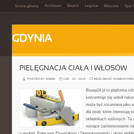
Archiwum
Bayern
Legnica
Strona główna
Mistrzów
Spis 
GDYNIA
PIELĘGNACJA CIAŁA I WŁOSÓW
POSTED BY ADMIN
CZE - 20 - 2026
MOŻLIWOŚĆ KOMENTOWA
Bioarp24.pl to platforma in
koncentruje się wokół natura
może być rozumiana jako w
dla osób, które interesują 
składnikach roślinnych. To 
rosnące zainteresowanie n
o wygląd. Polecamy Eko-makijaż i Dermokosmetyki i skóra prob