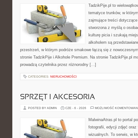
TadzikPije.pl to wielowątk
tematyce trunków, w który
zajmujące treści dotyczące
stworzona z myślą o osoba
kulturę picia i szukają mie
alkoholem są przedstawian
przestrzeń, w którym podróże smakowe łączą się z nowoczesnym
stronie TadzikPije i Alkohole Premium. Na stronie TadzikPije.pl m
prowadzą czytelnika przez różnorodny […]
CATEGORIES:
NIERUCHOMOŚCI
SPRZĘT I AKCESORIA
POSTED BY ADMIN
CZE - 6 - 2026
MOŻLIWOŚĆ KOMENTOWAN
MalwinaAtras.pl to portal 
fotografii, edycji zdjęć ora
wizualnych. To serwis, w kt