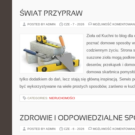
ŚWIAT PRZYPRAW
POSTED BY ADMIN
CZE - 7 - 2026
MOŻLIWOŚĆ KOMENTOWAN
Zioła od Kuchni to blog dla 
poznać domowe sposoby wy
codziennym życiu. Strona s
suszone zioła mogą podkreś
deserów, przekąsek i domo
domowa skarbnica pomysłów
tylko dodatkiem do dań, lecz stają się główną inspiracją. Serwis
być wykorzystywane na wiele prostych sposobów, zarówno w kuchn
CATEGORIES:
NIERUCHOMOŚCI
ZDROWIE I ODPOWIEDZIALNE S
POSTED BY ADMIN
CZE - 6 - 2026
MOŻLIWOŚĆ KOMENTOWAN