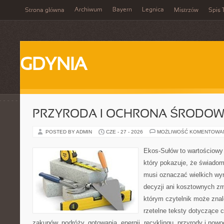
Archiwum
Bayern
Legnica
Strona główna
Mistrzów
Spis 
GDYNIA
PRZYRODA I OCHRONA ŚRODOW
POSTED BY ADMIN
CZE - 27 - 2026
MOŻLIWOŚĆ KOMENTOWA
Ekos-Sułów to wartościowy 
który pokazuje, że świadom
musi oznaczać wielkich wy
decyzji ani kosztownych zm
którym czytelnik może znal
rzetelne teksty dotyczące
zakupów, podróży, gotowania, energii, recyklingu, przyrody i no