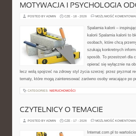
MOTYWACJA I PSYCHOLOGIA O
POSTED BY ADMIN
CZE - 18 - 2026
MOŻLIWOŚĆ KOMENTOWA
Spalarnia kalorii – inspiruj
kalorii Spalarnia kalorii to
osobach, które chcą przemy
szukają konkretnych inform
sposób. To przestrzeń dla c
opierać się wyłącznie na ob
lecz wolą spojrzeć na zdrowy styl życia szerzej: przez pryzmat re
tematy, które mogą zainteresować zarówno osoby wracające po prz
CATEGORIES:
NIERUCHOMOŚCI
CZYTELNICY O TEMACIE
POSTED BY ADMIN
CZE - 17 - 2026
MOŻLIWOŚĆ KOMENTOWA
Internat.com.pl to wartości