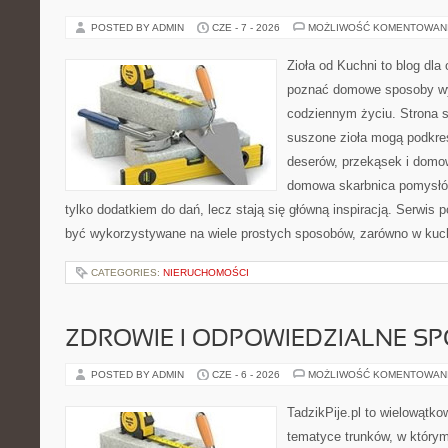
POSTED BY ADMIN
CZE - 7 - 2026
MOŻLIWOŚĆ KOMENTOWAN
Zioła od Kuchni to blog dla 
poznać domowe sposoby wy
codziennym życiu. Strona s
suszone zioła mogą podkreś
deserów, przekąsek i domo
domowa skarbnica pomysłów
tylko dodatkiem do dań, lecz stają się główną inspiracją. Serwis
być wykorzystywane na wiele prostych sposobów, zarówno w kuchn
CATEGORIES:
NIERUCHOMOŚCI
ZDROWIE I ODPOWIEDZIALNE S
POSTED BY ADMIN
CZE - 6 - 2026
MOŻLIWOŚĆ KOMENTOWAN
TadzikPije.pl to wielowątk
tematyce trunków, w który