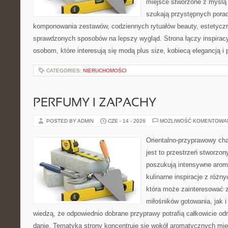
miejsce stworzone z myślą 
szukają przystępnych pora
komponowania zestawów, codziennych rytuałów beauty, estetyczny
sprawdzonych sposobów na lepszy wygląd. Strona łączy inspiracy
osobom, które interesują się modą plus size, kobiecą elegancją i
CATEGORIES:
NIERUCHOMOŚCI
PERFUMY I ZAPACHY
POSTED BY ADMIN
CZE - 14 - 2026
MOŻLIWOŚĆ KOMENTOWA
Orientalno-przyprawowy char
jest to przestrzeń stworzon
poszukują intensywne aroma
kulinarne inspiracje z różny
która może zainteresować 
miłośników gotowania, jak i
wiedzą, że odpowiednio dobrane przyprawy potrafią całkowicie od
danie. Tematyka strony koncentruje się wokół aromatycznych miesz