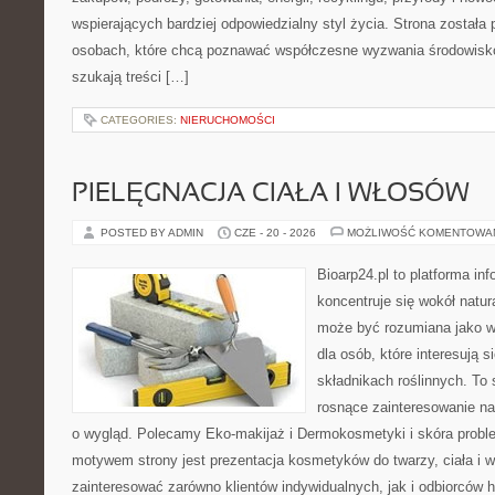
wspierających bardziej odpowiedzialny styl życia. Strona została
osobach, które chcą poznawać współczesne wyzwania środowisko
szukają treści […]
CATEGORIES:
NIERUCHOMOŚCI
PIELĘGNACJA CIAŁA I WŁOSÓW
POSTED BY ADMIN
CZE - 20 - 2026
MOŻLIWOŚĆ KOMENTOWA
Bioarp24.pl to platforma in
koncentruje się wokół natura
może być rozumiana jako w
dla osób, które interesują 
składnikach roślinnych. To 
rosnące zainteresowanie n
o wygląd. Polecamy Eko-makijaż i Dermokosmetyki i skóra prob
motywem strony jest prezentacja kosmetyków do twarzy, ciała i 
zainteresować zarówno klientów indywidualnych, jak i odbiorców 