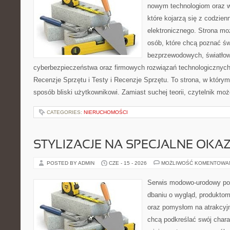
nowym technologiom oraz 
które kojarzą się z codzie
elektronicznego. Strona m
osób, które chcą poznać świ
bezprzewodowych, światłow
cyberbezpieczeństwa oraz firmowych rozwiązań technologicznych.
Recenzje Sprzętu i Testy i Recenzje Sprzętu. To strona, w którym
sposób bliski użytkownikowi. Zamiast suchej teorii, czytelnik mo
CATEGORIES:
NIERUCHOMOŚCI
STYLIZACJE NA SPECJALNE OKAZ
POSTED BY ADMIN
CZE - 15 - 2026
MOŻLIWOŚĆ KOMENTOWA
Serwis modowo-urodowy poś
dbaniu o wygląd, produkto
oraz pomysłom na atrakcyjn
chcą podkreślać swój charak