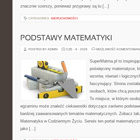
znacznie szerszy, ponieważ przyprawy są tu […]
CATEGORIES:
NIERUCHOMOŚCI
PODSTAWY MATEMATYKI
POSTED BY ADMIN
CZE - 9 - 2026
MOŻLIWOŚĆ KOMENTOWAN
SuperMatma.pl to inspirując
poświęcony matematyce, któ
wzorów, równań i logicznyc
fascynujący. Strona został
osobach, które chcą posze
To miejsce, w którym osoba
egzaminu może znaleźć ciekawostki dotyczące zarówno podstawo
bardziej zaawansowanych tematów matematycznych. Zobacz tak
Matematyka w Codziennym Życiu. Serwis ten portal matematycz
jako […]